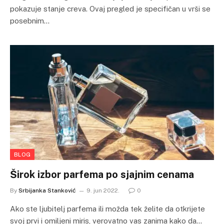
pokazuje stanje creva. Ovaj pregled je specifičan u vrši se
posebnim…
BLOG
Širok izbor parfema po sjajnim cenama
By
Srbijanka Stanković
9. jun 2022.
0
Ako ste ljubitelj parfema ili možda tek želite da otkrijete
svoj prvi i omiljeni miris, verovatno vas zanima kako da…