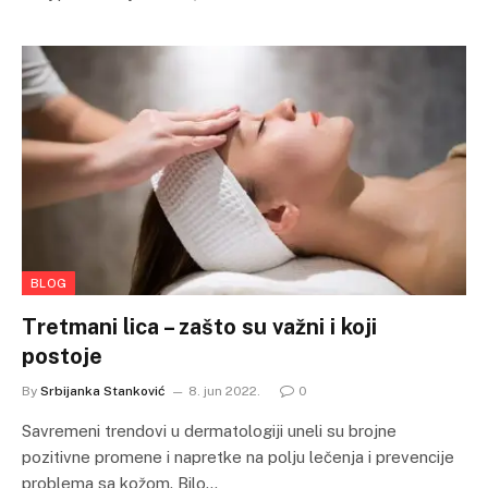
BLOG
Tretmani lica – zašto su važni i koji
postoje
By
Srbijanka Stanković
8. jun 2022.
0
Savremeni trendovi u dermatologiji uneli su brojne
pozitivne promene i napretke na polju lečenja i prevencije
problema sa kožom. Bilo…