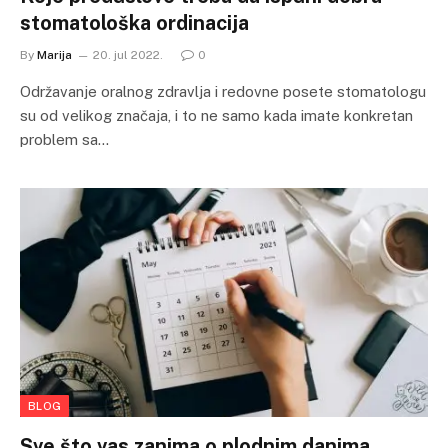
stomatološka ordinacija
By
Marija
20. jul 2022.
0
Održavanje oralnog zdravlja i redovne posete stomatologu
su od velikog značaja, i to ne samo kada imate konkretan
problem sa…
BLOG
Sve što vas zanima o plodnim danima