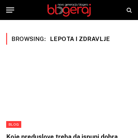
BROWSING:
LEPOTA I ZDRAVLJE
BLOG
Koje preduslove treba da ispuni dobra