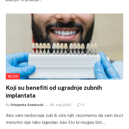
BLOG
Koji su benefiti od ugradnje zubnih
implantata
By
Srbijanka Stanković
26. maj 2022.
0
Ako vam nedostaje zub ili više njih, razumemo da vam život
trenutno nije tako lagodan, kao što bi mogao biti.…