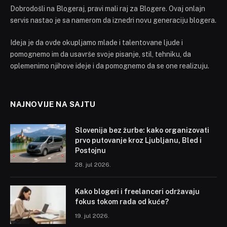
Dobrodošli na Blogeraj, pravi mali raj za Blogere. Ovaj onlajn
servis nastao je sa namerom da iznedri novu generaciju blogera.
Ideja je da ovde okupljamo mlade i talentovane ljude i
pomognemo im da usavrše svoje pisanje, stil, tehniku, da
oplemenimo njihove ideje i da pomognemo da se one realizuju.
NAJNOVIJE NA SAJTU
Slovenija bez žurbe: kako organizovati
prvo putovanje kroz Ljubljanu, Bled i
Postojnu
28. jul 2026.
Kako blogeri i freelanceri održavaju
fokus tokom rada od kuće?
19. jul 2026.