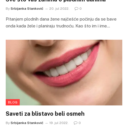
By
Srbijanka Stanković
20. jul 2022.
0
Pitanjem plodnih dana žene najčešće počinju da se bave
onda kada žele i planiraju trudnoću. Kao što im i ime…
BLOG
Saveti za blistavo beli osmeh
By
Srbijanka Stanković
19. jul 2022.
0