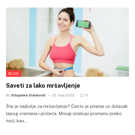
BLOG
Saveti za lako mršavljenje
By
Srbijanka Stanković
22. maj 2022.
0
Šta je najbolje za mršavljenje? Često je pitanje uz dolazak
lepog vremena i proleća. Mnogi očekuju promenu preko
noći, kao…