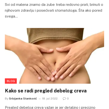
Svi od malena znamo da zube treba redovno prati, brinuti o
njihovom zdravlju i posećivati stomatologa. Šta ako pored
svega…
BLOG
Kako se radi pregled debelog creva
By
Srbijanka Stanković
18. jul 2022.
0
Pregled debelog creva važan je jer detaljno i precizno