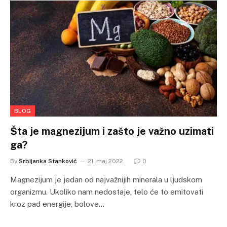
BLOG
Šta je magnezijum i zašto je važno uzimati
ga?
By
Srbijanka Stanković
21. maj 2022.
0
Magnezijum je jedan od najvažnijih minerala u ljudskom
organizmu. Ukoliko nam nedostaje, telo će to emitovati
kroz pad energije, bolove…