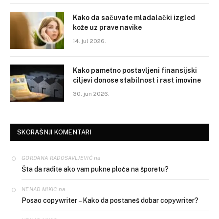
Kako da sačuvate mladalački izgled
kože uz prave navike
14. jul 2026.
Kako pametno postavljeni finansijski
ciljevi donose stabilnost i rast imovine
30. jun 2026.
SKORAŠNJI KOMENTARI
na
GORDANA RADOSAVLJEVIĆ
Šta da radite ako vam pukne ploča na šporetu?
na
NENAD MIKIC
Posao copywriter – Kako da postaneš dobar copywriter?