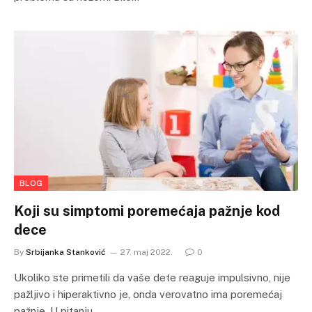
BLOG
Koji su simptomi poremećaja pažnje kod
dece
By
Srbijanka Stanković
27. maj 2022.
0
Ukoliko ste primetili da vaše dete reaguje impulsivno, nije
pažljivo i hiperaktivno je, onda verovatno ima poremećaj
pažnje. U pitanju…