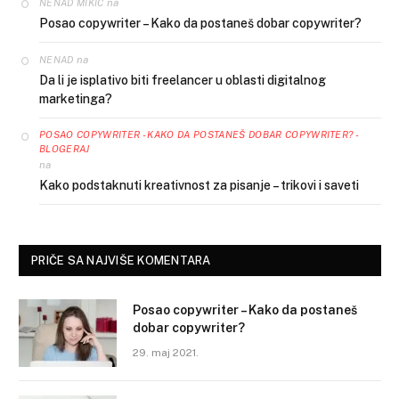
na
NENAD MIKIC
Posao copywriter – Kako da postaneš dobar copywriter?
na
NENAD
Da li je isplativo biti freelancer u oblasti digitalnog
marketinga?
POSAO COPYWRITER - KAKO DA POSTANEŠ DOBAR COPYWRITER? -
BLOGERAJ
na
Kako podstaknuti kreativnost za pisanje – trikovi i saveti
PRIČE SA NAJVIŠE KOMENTARA
Posao copywriter – Kako da postaneš
dobar copywriter?
29. maj 2021.