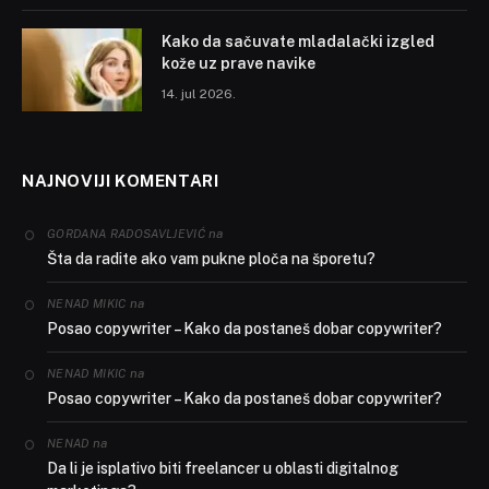
Kako da sačuvate mladalački izgled
kože uz prave navike
14. jul 2026.
NAJNOVIJI KOMENTARI
na
GORDANA RADOSAVLJEVIĆ
Šta da radite ako vam pukne ploča na šporetu?
na
NENAD MIKIC
Posao copywriter – Kako da postaneš dobar copywriter?
na
NENAD MIKIC
Posao copywriter – Kako da postaneš dobar copywriter?
na
NENAD
Da li je isplativo biti freelancer u oblasti digitalnog