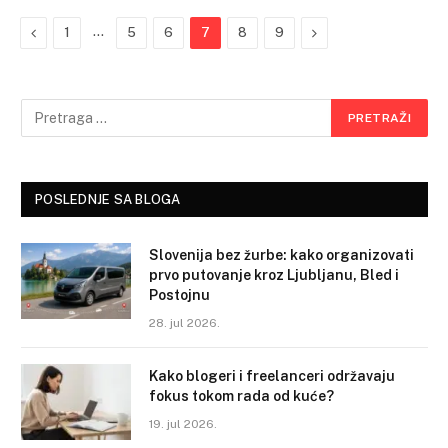
Previous
…
Next
1
5
6
7
8
9
POSLEDNJE SA BLOGA
Slovenija bez žurbe: kako organizovati
prvo putovanje kroz Ljubljanu, Bled i
Postojnu
28. jul 2026.
Kako blogeri i freelanceri održavaju
fokus tokom rada od kuće?
19. jul 2026.