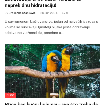
neprekidnu hidrataciju!
By
Srbijanka Stanković
25. jun 2024.
0
U savremenom baštovanstvu, jedan od najvećih izazova s
kojima se suočavaju ljubitelji biljaka jeste održavanje
adekvatne vlažnosti tla, posebno u…
BLOG
Ptice kao kućni ljubimci – sve što treba da