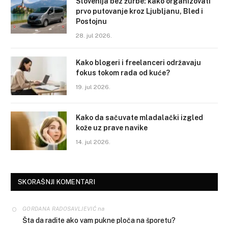
Slovenija bez žurbe: kako organizovati
prvo putovanje kroz Ljubljanu, Bled i
Postojnu
28. jul 2026.
Kako blogeri i freelanceri održavaju
fokus tokom rada od kuće?
19. jul 2026.
Kako da sačuvate mladalački izgled
kože uz prave navike
14. jul 2026.
SKORAŠNJI KOMENTARI
na
GORDANA RADOSAVLJEVIĆ
Šta da radite ako vam pukne ploča na šporetu?