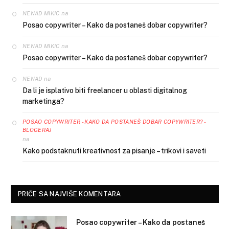
na
NENAD MIKIC
Posao copywriter – Kako da postaneš dobar copywriter?
na
NENAD MIKIC
Posao copywriter – Kako da postaneš dobar copywriter?
na
NENAD
Da li je isplativo biti freelancer u oblasti digitalnog
marketinga?
POSAO COPYWRITER - KAKO DA POSTANEŠ DOBAR COPYWRITER? -
BLOGERAJ
na
Kako podstaknuti kreativnost za pisanje – trikovi i saveti
PRIČE SA NAJVIŠE KOMENTARA
Posao copywriter – Kako da postaneš