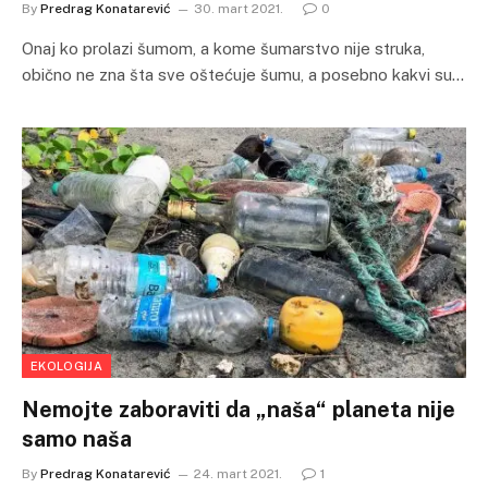
By
Predrag Konatarević
30. mart 2021.
0
Onaj ko prolazi šumom, a kome šumarstvo nije struka,
obično ne zna šta sve oštećuje šumu, a posebno kakvi su…
EKOLOGIJA
Nemojte zaboraviti da „naša“ planeta nije
samo naša
By
Predrag Konatarević
24. mart 2021.
1