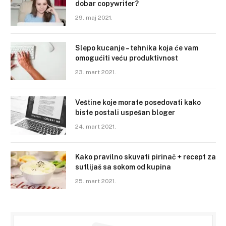
dobar copywriter?
29. maj 2021.
Slepo kucanje – tehnika koja će vam
omogućiti veću produktivnost
23. mart 2021.
Veštine koje morate posedovati kako
biste postali uspešan bloger
24. mart 2021.
Kako pravilno skuvati pirinač + recept za
sutlijaš sa sokom od kupina
25. mart 2021.