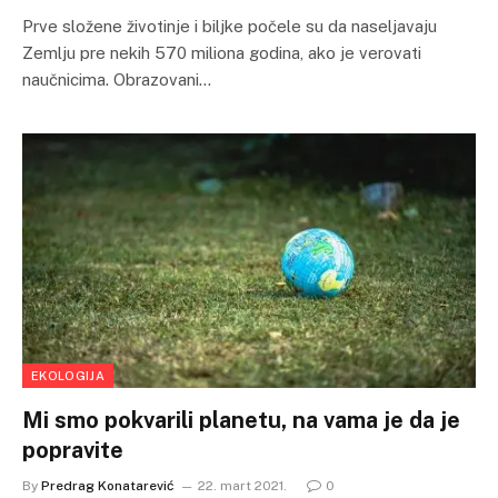
Prve složene životinje i biljke počele su da naseljavaju
Zemlju pre nekih 570 miliona godina, ako je verovati
naučnicima. Obrazovani…
EKOLOGIJA
Mi smo pokvarili planetu, na vama je da je
popravite
By
Predrag Konatarević
22. mart 2021.
0