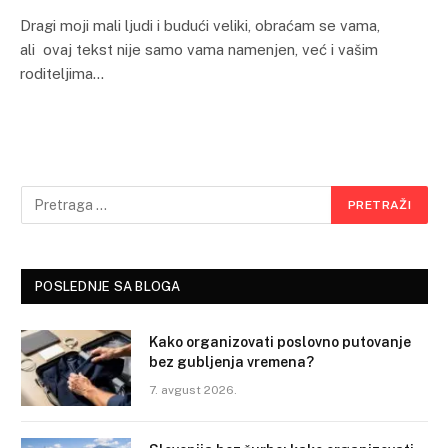
Dragi moji mali ljudi i budući veliki, obraćam se vama,
ali ovaj tekst nije samo vama namenjen, već i vašim
roditeljima…
POSLEDNJE SA BLOGA
Kako organizovati poslovno putovanje
bez gubljenja vremena?
7. avgust 2026.