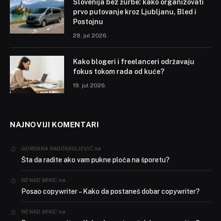
Slovenija bez žurbe: kako organizovati
prvo putovanje kroz Ljubljanu, Bled i
Postojnu
28. jul 2026.
Kako blogeri i freelanceri održavaju
fokus tokom rada od kuće?
19. jul 2026.
NAJNOVIJI KOMENTARI
na
GORDANA RADOSAVLJEVIĆ
Šta da radite ako vam pukne ploča na šporetu?
na
NENAD MIKIC
Posao copywriter – Kako da postaneš dobar copywriter?
na
NENAD MIKIC