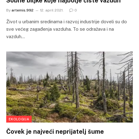
Sobne biljke koje najbolje čiste vazduh
By
artemis.992
12. april 2021.
0
Život u urbanim sredinama i razvoj industrije doveli su do
sve većeg zagađenja vazduha. To se odražava i na
vazduh…
EKOLOGIJA
Čovek je najveći neprijatelj šume