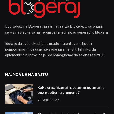
Dobrodošli na Blogeraj, pravi mali raj za Blogere. Ovaj onlajn
servis nastao je sa namerom da iznedri novu generaciju blogera.
Ideja je da ovde okupljamo mlade i talentovane ljude i
pomognemo im da usavrše svoje pisanje, stil, tehniku, da
oplemenimo njihove ideje i da pomognemo da se one realizuju.
NAJNOVIJE NA SAJTU
Kako organizovati poslovno putovanje
bez gubljenja vremena?
7. avgust 2026.