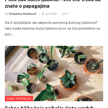
znate o papagajima
By
Srbijanka Stanković
12. jul 2022.
0
Da li razmišljate da nabavite pernatog kućnog ljubimca?
Iako kada kažemo kućni ljubimci prvo na šta pomislimo su
psi i…
DOM I PORODICA