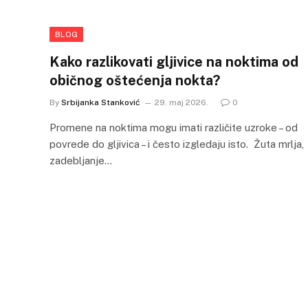
BLOG
Kako razlikovati gljivice na noktima od
običnog oštećenja nokta?
By
Srbijanka Stanković
29. maj 2026.
0
Promene na noktima mogu imati različite uzroke – od
povrede do gljivica – i često izgledaju isto. Žuta mrlja,
zadebljanje…