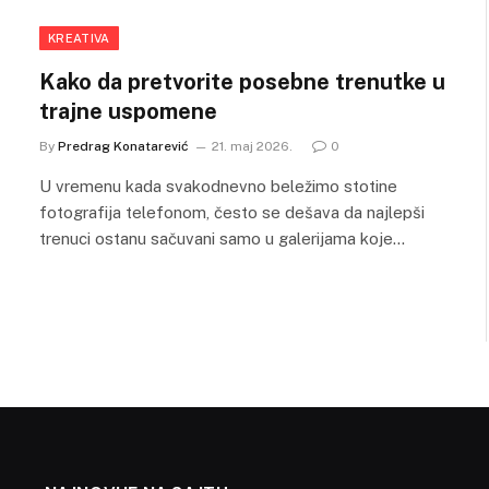
KREATIVA
Kako da pretvorite posebne trenutke u
trajne uspomene
By
Predrag Konatarević
21. maj 2026.
0
U vremenu kada svakodnevno beležimo stotine
fotografija telefonom, često se dešava da najlepši
trenuci ostanu sačuvani samo u galerijama koje…