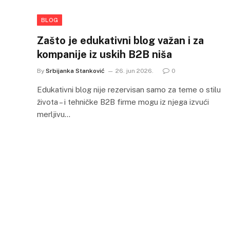
BLOG
Zašto je edukativni blog važan i za
kompanije iz uskih B2B niša
By
Srbijanka Stanković
26. jun 2026.
0
Edukativni blog nije rezervisan samo za teme o stilu
života – i tehničke B2B firme mogu iz njega izvući
merljivu…