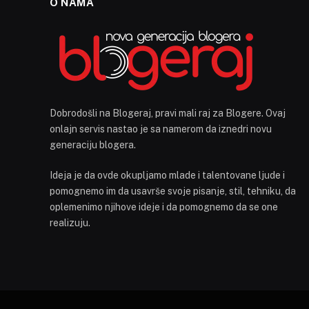
O NAMA
Dobrodošli na Blogeraj, pravi mali raj za Blogere. Ovaj
onlajn servis nastao je sa namerom da iznedri novu
generaciju blogera.
Ideja je da ovde okupljamo mlade i talentovane ljude i
pomognemo im da usavrše svoje pisanje, stil, tehniku, da
oplemenimo njihove ideje i da pomognemo da se one
realizuju.