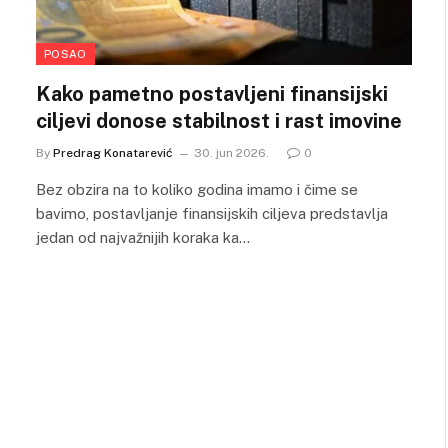
POSAO
Kako pametno postavljeni finansijski
ciljevi donose stabilnost i rast imovine
By
Predrag Konatarević
30. jun 2026.
0
Bez obzira na to koliko godina imamo i čime se
bavimo, postavljanje finansijskih ciljeva predstavlja
jedan od najvažnijih koraka ka…