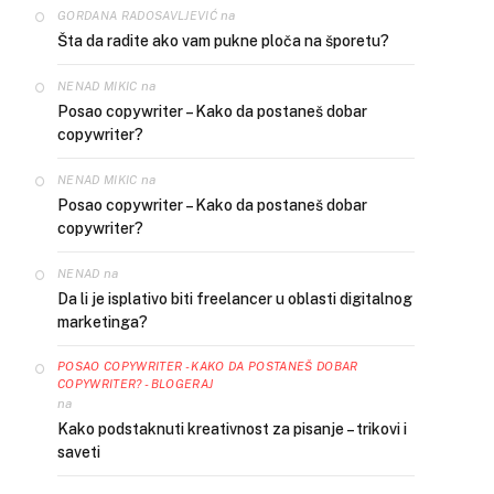
na
GORDANA RADOSAVLJEVIĆ
Šta da radite ako vam pukne ploča na šporetu?
na
NENAD MIKIC
Posao copywriter – Kako da postaneš dobar
copywriter?
na
NENAD MIKIC
Posao copywriter – Kako da postaneš dobar
copywriter?
na
NENAD
Da li je isplativo biti freelancer u oblasti digitalnog
marketinga?
POSAO COPYWRITER - KAKO DA POSTANEŠ DOBAR
COPYWRITER? - BLOGERAJ
na
Kako podstaknuti kreativnost za pisanje – trikovi i
saveti