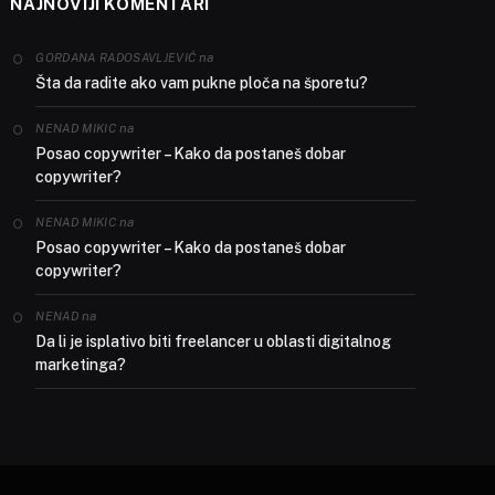
NAJNOVIJI KOMENTARI
na
GORDANA RADOSAVLJEVIĆ
Šta da radite ako vam pukne ploča na šporetu?
na
NENAD MIKIC
Posao copywriter – Kako da postaneš dobar
copywriter?
na
NENAD MIKIC
Posao copywriter – Kako da postaneš dobar
copywriter?
na
NENAD
Da li je isplativo biti freelancer u oblasti digitalnog
marketinga?