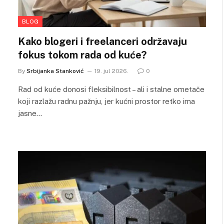
BLOG
Kako blogeri i freelanceri održavaju
fokus tokom rada od kuće?
By
Srbijanka Stanković
19. jul 2026.
0
Rad od kuće donosi fleksibilnost – ali i stalne ometače
koji razlažu radnu pažnju, jer kućni prostor retko ima
jasne…