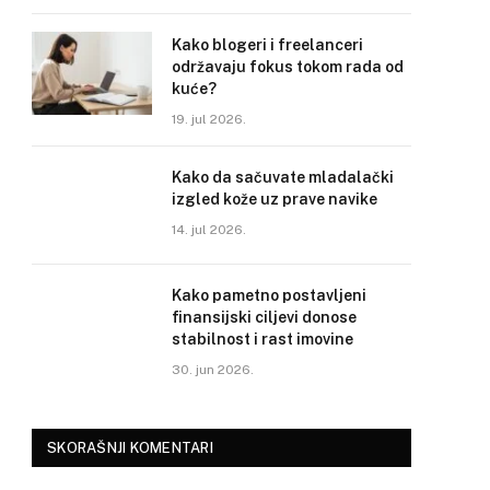
Kako blogeri i freelanceri
održavaju fokus tokom rada od
kuće?
19. jul 2026.
Kako da sačuvate mladalački
izgled kože uz prave navike
14. jul 2026.
Kako pametno postavljeni
finansijski ciljevi donose
stabilnost i rast imovine
30. jun 2026.
SKORAŠNJI KOMENTARI