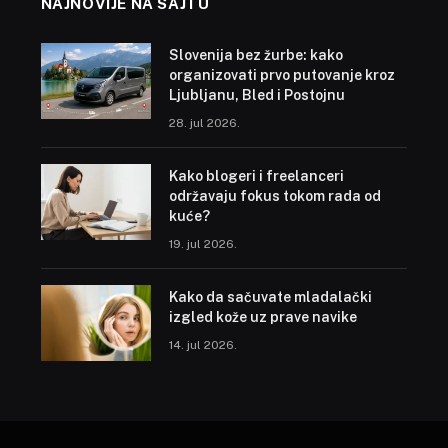
NAJNOVIJE NA SAJTU
Slovenija bez žurbe: kako
organizovati prvo putovanje kroz
Ljubljanu, Bled i Postojnu
28. jul 2026.
Kako blogeri i freelanceri
održavaju fokus tokom rada od
kuće?
19. jul 2026.
Kako da sačuvate mladalački
izgled kože uz prave navike
14. jul 2026.