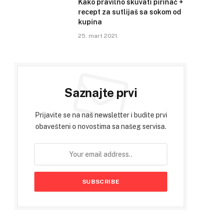
Kako pravilno skuvati pirinač +
recept za sutlijaš sa sokom od
kupina
25. mart 2021.
Saznajte prvi
Prijavite se na naš newsletter i budite prvi
obavešteni o novostima sa našeg servisa.