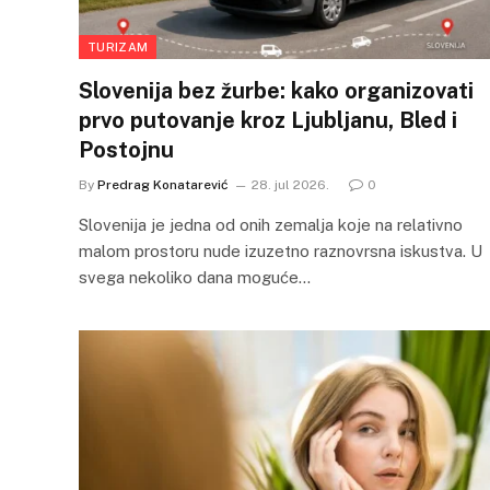
TURIZAM
Slovenija bez žurbe: kako organizovati
prvo putovanje kroz Ljubljanu, Bled i
Postojnu
By
Predrag Konatarević
28. jul 2026.
0
Slovenija je jedna od onih zemalja koje na relativno
malom prostoru nude izuzetno raznovrsna iskustva. U
svega nekoliko dana moguće…