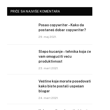
PRIČE SA NAJVIŠE KOMENTARA
Posao copywriter – Kako da
postaneš dobar copywriter?
29. maj 2021.
Slepo kucanje – tehnika koja će
vam omogućiti veću
produktivnost
23. mart 2021.
Veštine koje morate posedovati
kako biste postali uspešan
bloger
24. mart 2021.