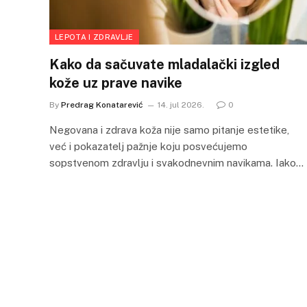
LEPOTA I ZDRAVLJE
Kako da sačuvate mladalački izgled
kože uz prave navike
By
Predrag Konatarević
14. jul 2026.
0
Negovana i zdrava koža nije samo pitanje estetike,
već i pokazatelj pažnje koju posvećujemo
sopstvenom zdravlju i svakodnevnim navikama. Iako…