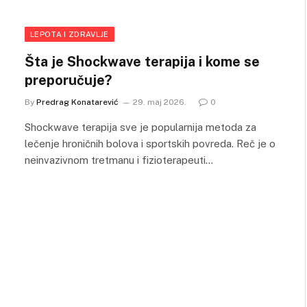
LEPOTA I ZDRAVLJE
Šta je Shockwave terapija i kome se
preporučuje?
By
Predrag Konatarević
29. maj 2026.
0
Shockwave terapija sve je popularnija metoda za
lečenje hroničnih bolova i sportskih povreda. Reč je o
neinvazivnom tretmanu i fizioterapeuti…