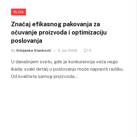
BLOG
Značaj efikasnog pakovanja za
očuvanje proizvoda i optimizaciju
poslovanja
By
Srbijanka Stanković
5. jun 2026.
0
U današnjem svetu, gde je konkurencija veća nego
ikada, svaki detalj u poslovanju može napraviti razliku.
Od kvaliteta samog proizvoda…