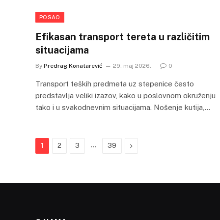
POSAO
Efikasan transport tereta u različitim
situacijama
By
Predrag Konatarević
29. maj 2026.
0
Transport teških predmeta uz stepenice često
predstavlja veliki izazov, kako u poslovnom okruženju
tako i u svakodnevnim situacijama. Nošenje kutija,…
…
Next
1
2
3
39