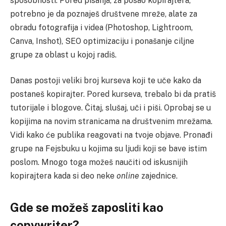
sposobnosti. Pored pisanja, za posao kopirajtera,
potrebno je da poznaješ društvene mreže, alate za
obradu fotografija i videa (Photoshop, Lightroom,
Canva, Inshot), SEO optimizaciju i ponašanje ciljne
grupe za oblast u kojoj radiš.
Danas postoji veliki broj kurseva koji te uče kako da
postaneš kopirajter. Pored kurseva, trebalo bi da pratiš
tutorijale i blogove. Čitaj, slušaj, uči i piši. Oprobaj se u
kopijima na novim stranicama na društvenim mrežama.
Vidi kako će publika reagovati na tvoje objave. Pronađi
grupe na Fejsbuku u kojima su ljudi koji se bave istim
poslom. Mnogo toga možeš naučiti od iskusnijih
kopirajtera kada si deo neke
online
zajednice.
Gde se možeš zaposliti kao
copywriter?