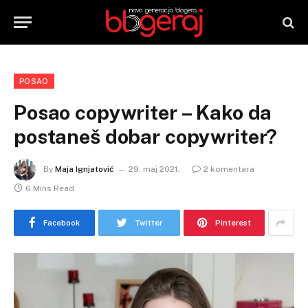
POSAO
Posao copywriter – Kako da
postaneš dobar copywriter?
By
Maja Ignjatović
29. maj 2021.
2 komentara
6 Mins Read
Facebook
Twitter
Pinterest