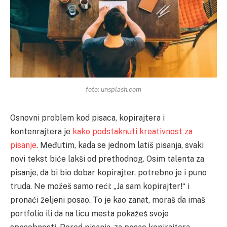
foto: unsplash.com
Osnovni problem kod pisaca, kopirajtera i
kontenrajtera je
kako podstaknuti kreativnost za
pisanje
. Međutim, kada se jednom latiš pisanja, svaki
novi tekst biće lakši od prethodnog. Osim talenta za
pisanje, da bi bio dobar kopirajter, potrebno je i puno
truda. Ne možeš samo reći: „Ja sam kopirajter!“ i
pronaći željeni posao. To je kao zanat, moraš da imaš
portfolio ili da na licu mesta pokažeš svoje