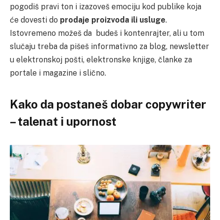
pogodiš pravi ton i izazoveš emociju kod publike koja
će dovesti do
prodaje proizvoda ili usluge
.
Istovremeno možeš da budeš i kontenrajter, ali u tom
slučaju treba da pišeš informativno za blog, newsletter
u elektronskoj pošti, elektronske knjige, članke za
portale i magazine i slično.
Kako da postaneš dobar copywriter
– talenat i upornost