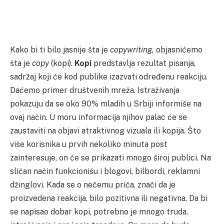
Kako bi ti bilo jasnije šta je
copywriting,
objasnićemo
šta je
copy
(kopi).
Kopi
predstavlja rezultat pisanja,
sadržaj koji će kod publike izazvati određenu reakciju.
Daćemo primer društvenih mreža. Istraživanja
pokazuju da se oko 90% mladih u Srbiji informiše na
ovaj način. U moru informacija njihov palac će se
zaustaviti na objavi atraktivnog vizuala ili kopija. Što
više korisnika u prvih nekoliko minuta post
zainteresuje, on će se prikazati mnogo široj publici. Na
sličan način funkcionišu i blogovi, bilbordi, reklamni
džinglovi. Kada se o nečemu priča, znači da je
proizvedena reakcija, bilo pozitivna ili negativna. Da bi
se napisao dobar kopi, potrebno je mnogo truda,