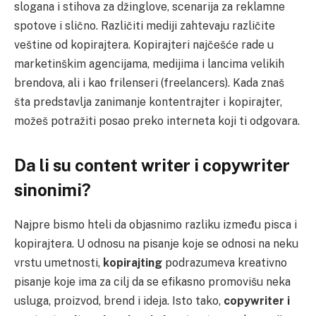
slogana i stihova za džinglove, scenarija za reklamne
spotove i slično. Različiti mediji zahtevaju različite
veštine od kopirajtera. Kopirajteri najčešće rade u
marketinškim agencijama, medijima i lancima velikih
brendova, ali i kao frilenseri (freelancers). Kada znaš
šta predstavlja zanimanje kontentrajter i kopirajter,
možeš potražiti posao preko interneta koji ti odgovara.
Da li su content writer i copywriter
sinonimi?
Najpre bismo hteli da objasnimo razliku između pisca i
kopirajtera. U odnosu na pisanje koje se odnosi na neku
vrstu umetnosti,
kopirajting
podrazumeva kreativno
pisanje koje ima za cilj da se efikasno promovišu neka
usluga, proizvod, brend i ideja. Isto tako,
copywriter i