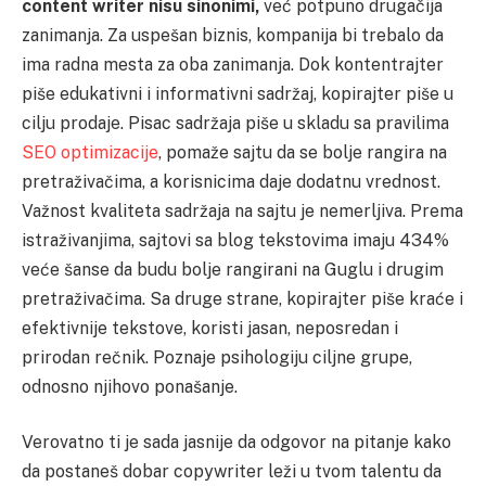
content writer nisu sinonimi,
već potpuno drugačija
zanimanja. Za uspešan biznis, kompanija bi trebalo da
ima radna mesta za oba zanimanja. Dok kontentrajter
piše edukativni i informativni sadržaj, kopirajter piše u
cilju prodaje. Pisac sadržaja piše u skladu sa pravilima
SEO optimizacije
, pomaže sajtu da se bolje rangira na
pretraživačima, a korisnicima daje dodatnu vrednost.
Važnost kvaliteta sadržaja na sajtu je nemerljiva. Prema
istraživanjima, sajtovi sa blog tekstovima imaju 434%
veće šanse da budu bolje rangirani na Guglu i drugim
pretraživačima. Sa druge strane, kopirajter piše kraće i
efektivnije tekstove, koristi jasan, neposredan i
prirodan rečnik. Poznaje psihologiju ciljne grupe,
odnosno njihovo ponašanje.
Verovatno ti je sada jasnije da odgovor na pitanje kako
da postaneš dobar copywriter leži u tvom talentu da