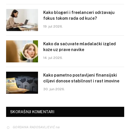
Kako blogeri i freelanceri održavaju
fokus tokom rada od kuće?
19. jul 2026.
Kako da sačuvate mladalački izgled
kože uz prave navike
14. jul 2026.
Kako pametno postavljeni finansijski
ciljevi donose stabilnost i rast imovine
30. jun 2026.
SKORAŠNJI KOMENTARI
na
GORDANA RADOSAVLJEVIĆ