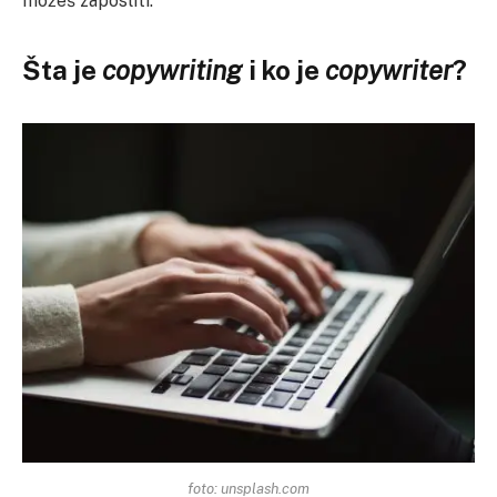
možeš zaposliti.
Šta je
copywriting
i ko je
copywriter
?
foto: unsplash.com