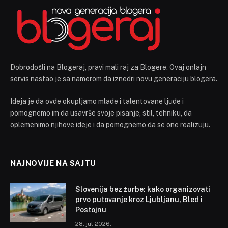
Dobrodošli na Blogeraj, pravi mali raj za Blogere. Ovaj onlajn
servis nastao je sa namerom da iznedri novu generaciju blogera.
Ideja je da ovde okupljamo mlade i talentovane ljude i
pomognemo im da usavrše svoje pisanje, stil, tehniku, da
oplemenimo njihove ideje i da pomognemo da se one realizuju.
NAJNOVIJE NA SAJTU
Slovenija bez žurbe: kako organizovati
prvo putovanje kroz Ljubljanu, Bled i
Postojnu
28. jul 2026.