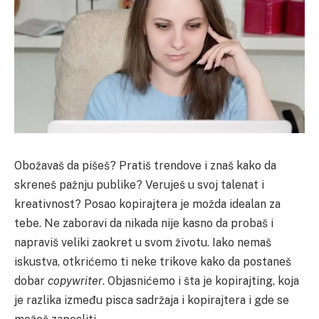
Obožavaš da pišeš? Pratiš trendove i znaš kako da
skreneš pažnju publike? Veruješ u svoj talenat i
kreativnost? Posao kopirajtera je možda idealan za
tebe. Ne zaboravi da nikada nije kasno da probaš i
napraviš veliki zaokret u svom životu. Iako nemaš
iskustva, otkrićemo ti neke trikove kako da postaneš
dobar
copywriter
. Objasnićemo i šta je kopirajting, koja
je razlika između pisca sadržaja i kopirajtera i gde se