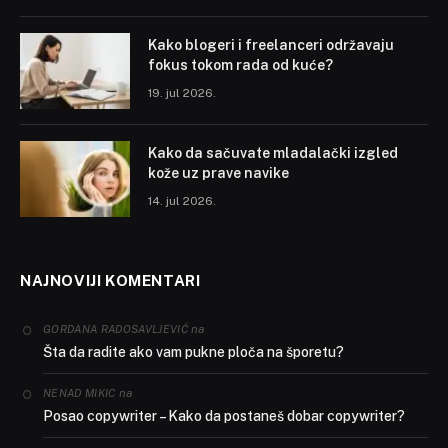
Kako blogeri i freelanceri održavaju
fokus tokom rada od kuće?
19. jul 2026.
Kako da sačuvate mladalački izgled
kože uz prave navike
14. jul 2026.
NAJNOVIJI KOMENTARI
na
GORDANA RADOSAVLJEVIĆ
Šta da radite ako vam pukne ploča na šporetu?
na
NENAD MIKIC
Posao copywriter – Kako da postaneš dobar copywriter?