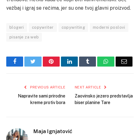
vežbaj i igraj se rečima, jer su one tvoj glavni proizvod.
blogeri
copywriter
copywriting
moderni poslovi
pisanje za web
Facebook
Twitter
Pinterest
LinkedIn
Tumblr
WhatsApp
Email
PREVIOUS ARTICLE
NEXT ARTICLE
Napravite sami prirodne
Zaovinsko jezero predstavlja
kreme protiv bora
biser planine Tare
Maja Ignjatović