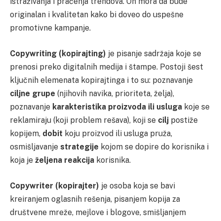
istraživanja i praćenja trendova. On mora da bude
originalan i kvalitetan kako bi doveo do uspešne
promotivne kampanje.
Copywriting (kopirajting)
je pisanje sadržaja koje se
prenosi preko digitalnih medija i štampe. Postoji šest
ključnih elemenata kopirajtinga i to su: poznavanje
ciljne grupe
(njihovih navika, prioriteta, želja),
poznavanje
karakteristika proizvoda ili usluga
koje se
reklamiraju (koji problem rešava), koji se
cilj
postiže
kopijem,
dobit
koju proizvod ili usluga pruža,
osmišljavanje
strategije
kojom se dopire do korisnika i
koja je
željena reakcija
korisnika.
Copywriter (kopirajter)
je osoba koja se bavi
kreiranjem oglasnih rešenja, pisanjem kopija za
društvene mreže, mejlove i blogove, smišljanjem