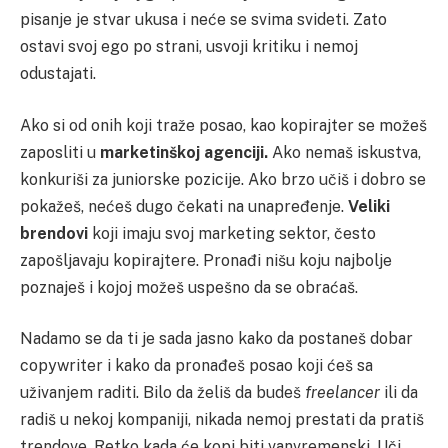
pisanje je stvar ukusa i neće se svima svideti. Zato
ostavi svoj ego po strani, usvoji kritiku i nemoj
odustajati.
Ako si od onih koji traže posao, kao kopirajter se možeš
zaposliti u
marketinškoj agenciji.
Ako nemaš iskustva,
konkuriši za juniorske pozicije. Ako brzo učiš i dobro se
pokažeš, nećeš dugo čekati na unapređenje.
Veliki
brendovi
koji imaju svoj marketing sektor, često
zapošljavaju kopirajtere. Pronađi nišu koju najbolje
poznaješ i kojoj možeš uspešno da se obraćaš.
Nadamo se da ti je sada jasno kako da postaneš dobar
copywriter i kako da pronađeš posao koji ćeš sa
uživanjem raditi. Bilo da želiš da budeš
freelancer
ili da
radiš u nekoj kompaniji, nikada nemoj prestati da pratiš
trendove. Retko kada će kopi biti vanvremenski. Uči,