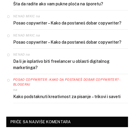
Šta da radite ako vam pukne ploča na šporetu?
na
NENAD MIKIC
Posao copywriter – Kako da postaneš dobar copywriter?
na
NENAD MIKIC
Posao copywriter – Kako da postaneš dobar copywriter?
na
NENAD
Da li je isplativo biti freelancer u oblasti digitalnog
marketinga?
POSAO COPYWRITER - KAKO DA POSTANEŠ DOBAR COPYWRITER? -
BLOGERAJ
na
Kako podstaknuti kreativnost za pisanje – trikovi i saveti
PRIČE SA NAJVIŠE KOMENTARA