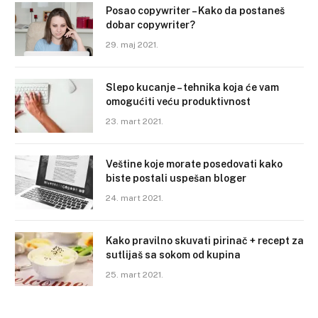
Posao copywriter – Kako da postaneš
dobar copywriter?
29. maj 2021.
Slepo kucanje – tehnika koja će vam
omogućiti veću produktivnost
23. mart 2021.
Veštine koje morate posedovati kako
biste postali uspešan bloger
24. mart 2021.
Kako pravilno skuvati pirinač + recept za
sutlijaš sa sokom od kupina
25. mart 2021.