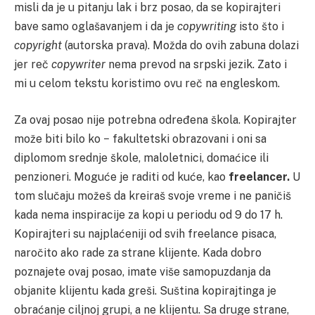
misli da je u pitanju lak i brz posao, da se kopirajteri
bave samo oglašavanjem i da je
copywriting
isto što i
copyright
(autorska prava). Možda do ovih zabuna dolazi
jer reč
copywriter
nema prevod na srpski jezik. Zato i
mi u celom tekstu koristimo ovu reč na engleskom.
Za ovaj posao nije potrebna određena škola. Kopirajter
može biti bilo ko − fakultetski obrazovani i oni sa
diplomom srednje škole, maloletnici, domaćice ili
penzioneri. Moguće je raditi od kuće, kao
freelancer.
U
tom slučaju možeš da kreiraš svoje vreme i ne paničiš
kada nema inspiracije za kopi u periodu od 9 do 17 h.
Kopirajteri su najplaćeniji od svih freelance pisaca,
naročito ako rade za strane klijente. Kada dobro
poznajete ovaj posao, imate više samopuzdanja da
objanite klijentu kada greši. Suština kopirajtinga je
obraćanje ciljnoj grupi, a ne klijentu. Sa druge strane,