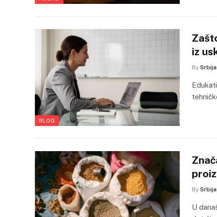
Zašto
iz us
By
Srbij
Edukati
tehničk
BLOG
Znač
proiz
By
Srbij
U današ