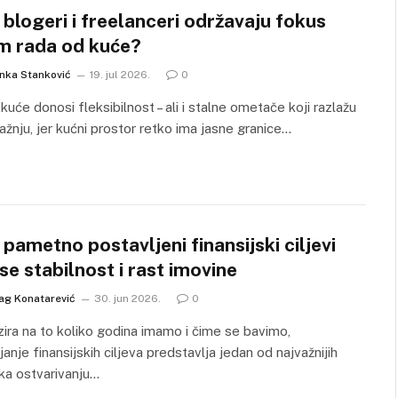
blogeri i freelanceri održavaju fokus
m rada od kuće?
anka Stanković
19. jul 2026.
0
kuće donosi fleksibilnost – ali i stalne ometače koji razlažu
ažnju, jer kućni prostor retko ima jasne granice…
pametno postavljeni finansijski ciljevi
e stabilnost i rast imovine
ag Konatarević
30. jun 2026.
0
ira na to koliko godina imamo i čime se bavimo,
janje finansijskih ciljeva predstavlja jedan od najvažnijih
ka ostvarivanju…