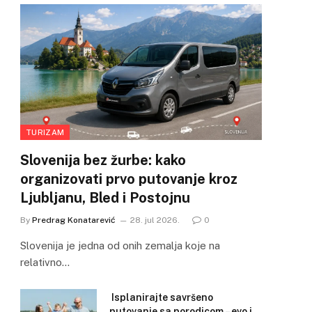
TURIZAM
Slovenija bez žurbe: kako
organizovati prvo putovanje kroz
Ljubljanu, Bled i Postojnu
By
Predrag Konatarević
28. jul 2026.
0
Slovenija je jedna od onih zemalja koje na
relativno…
Isplanirajte savršeno
putovanje sa porodicom – evo i