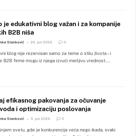
 je edukativni blog važan i za kompanije
kih B2B niša
anka Stanković
26. jun 2026.
0
vni blog nije rezervisan samo za teme o stilu života – i
e B2B firme mogu iz njega izvući merljivu vrednost.…
aj efikasnog pakovanja za očuvanje
voda i optimizaciju poslovanja
anka Stanković
5. jun 2026.
0
njem svetu, gde je konkurencija veća nego ikada, svaki