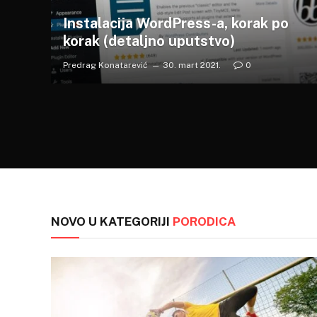
Instalacija WordPress-a, korak po
korak (detaljno uputstvo)
Predrag Konatarević
30. mart 2021.
0
NOVO U KATEGORIJI
PORODICA