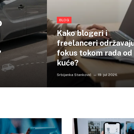
o
BLOG
Kako blogeri i
freelanceri održavaj
,
fokus tokom rada od
kuće?
Srbijanka Stanković
19. jul 2026.