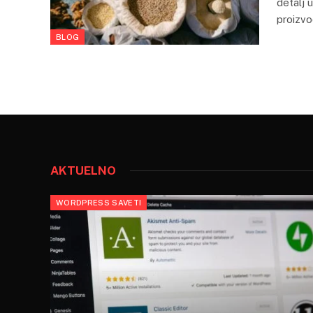
detalj 
proizv
BLOG
AKTUELNO
WORDPRESS SAVETI