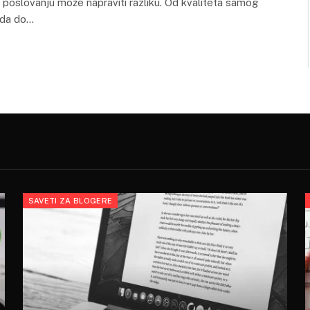
u poslovanju može napraviti razliku. Od kvaliteta samog
oda do…
SAVETI ZA BLOGERE