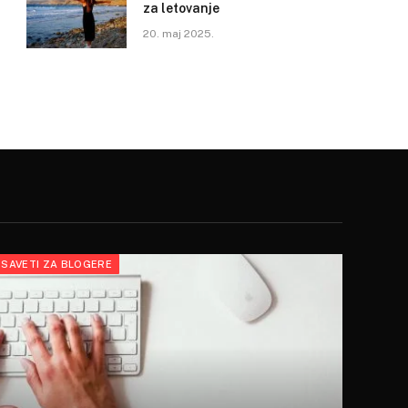
za letovanje
20. maj 2025.
SAVETI ZA BLOGERE