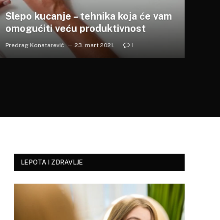
Slepo kucanje – tehnika koja će vam
omogućiti veću produktivnost
Predrag Konatarević
23. mart 2021.
1
LEPOTA I ZDRAVLJE