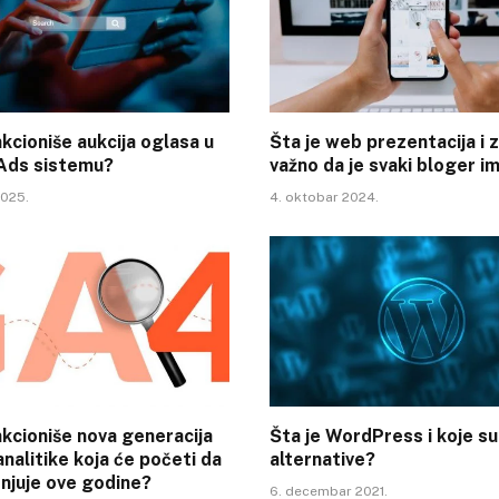
kcioniše aukcija oglasa u
Šta je web prezentacija i z
Ads sistemu?
važno da je svaki bloger i
2025.
4. oktobar 2024.
kcioniše nova generacija
Šta je WordPress i koje su
nalitike koja će početi da
alternative?
njuje ove godine?
6. decembar 2021.