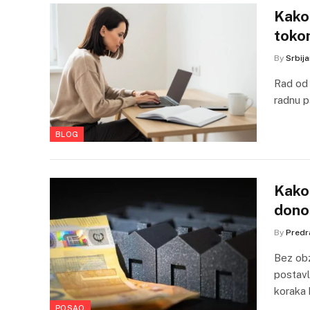
Kako 
toko
By
Srbij
Rad od 
radnu p
BLOG
Kako 
donos
By
Predr
Bez obz
postavl
koraka 
POSAO