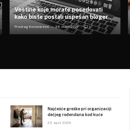
Veštine koje morate posedovati
kako biste postali uspešan bloger
Predrag Konatarević
24. mart 2021.
1
Najčešće greške pri organizaciji
dečjeg rođendana kod kuće
23. april 2026.