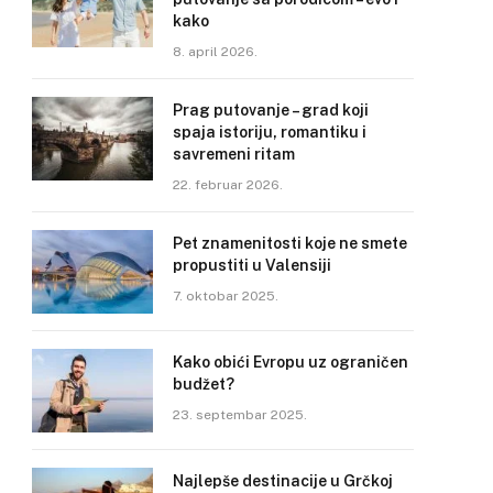
kako
8. april 2026.
Prag putovanje – grad koji
spaja istoriju, romantiku i
savremeni ritam
22. februar 2026.
Pet znamenitosti koje ne smete
propustiti u Valensiji
7. oktobar 2025.
Kako obići Evropu uz ograničen
budžet?
23. septembar 2025.
Najlepše destinacije u Grčkoj