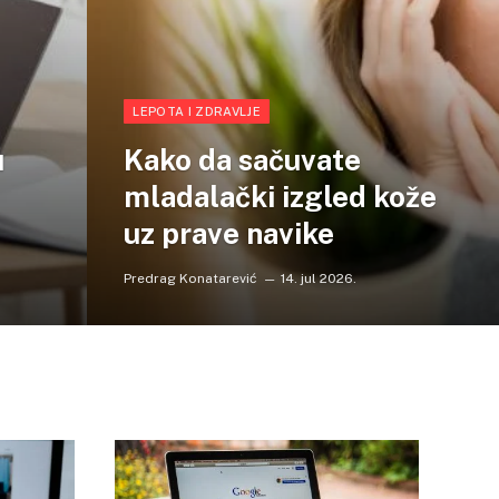
LEPOTA I ZDRAVLJE
u
Kako da sačuvate
mladalački izgled kože
uz prave navike
Predrag Konatarević
14. jul 2026.