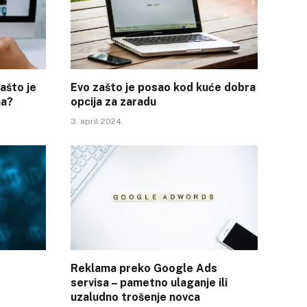
ašto je
Evo zašto je posao kod kuće dobra
ma?
opcija za zaradu
3. april 2024.
Reklama preko Google Ads
servisa – pametno ulaganje ili
uzaludno trošenje novca