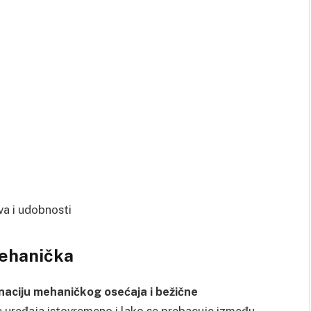
va i udobnosti
mehanička
aciju mehaničkog osećaja i bežične
še uređaja istovremeno i lako se prebacuje između