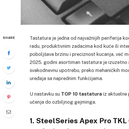
Tastatura je jedna od najvažnijih periferija k
SHARE
radu, produktivnim zadacima kod kuće ili int
poboljšava brzinu i preciznost kucanja, već mož
2025. godini asortiman tastatura je izuzetno
svakodnevnu upotrebu, preko mehaničkih mode
uređaja sa naprednim funkcijama.
U nastavku su
TOP 10 tastatura
iz aktuelne 
učenja do ozbiljnog gejminga.
1. SteelSeries Apex Pro TKL