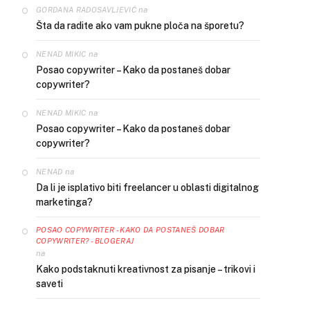
na
GORDANA RADOSAVLJEVIĆ
Šta da radite ako vam pukne ploča na šporetu?
na
NENAD MIKIC
Posao copywriter – Kako da postaneš dobar
copywriter?
na
NENAD MIKIC
Posao copywriter – Kako da postaneš dobar
copywriter?
na
NENAD
Da li je isplativo biti freelancer u oblasti digitalnog
marketinga?
POSAO COPYWRITER - KAKO DA POSTANEŠ DOBAR
COPYWRITER? - BLOGERAJ
na
Kako podstaknuti kreativnost za pisanje – trikovi i
saveti