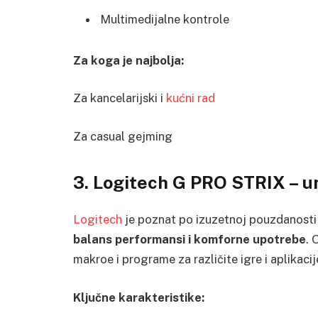
Multimedijalne kontrole
Za koga je najbolja:
Za kancelarijski i
kućni rad
Za casual gejming
3. Logitech G PRO STRIX – u
Logitech
je poznat po izuzetnoj pouzdanosti 
balans performansi i komforne upotrebe
. 
makroe i programe za različite igre i aplikacij
Ključne karakteristike: