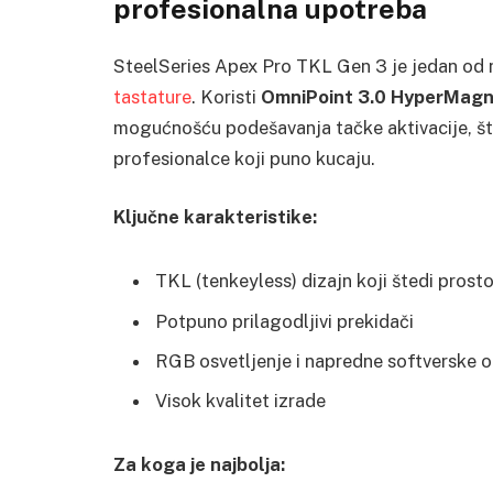
profesionalna upotreba
SteelSeries Apex Pro TKL Gen 3 je jedan od 
tastature
. Koristi
OmniPoint 3.0 HyperMagn
mogućnošću podešavanja tačke aktivacije, što 
profesionalce koji puno kucaju.
Ključne karakteristike:
TKL (tenkeyless) dizajn koji štedi prosto
Potpuno prilagodljivi prekidači
RGB osvetljenje i napredne softverske o
Visok kvalitet izrade
Za koga je najbolja: