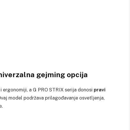
niverzalna gejming opcija
i ergonomiji, a G PRO STRIX serija donosi
pravi
Ovaj model podržava prilagođavanje osvetljenja,
e.