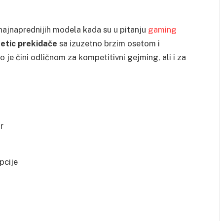
najnaprednijih modela kada su u pitanju
gaming
etic prekidače
sa izuzetno brzim osetom i
je čini odličnom za kompetitivni gejming, ali i za
r
pcije