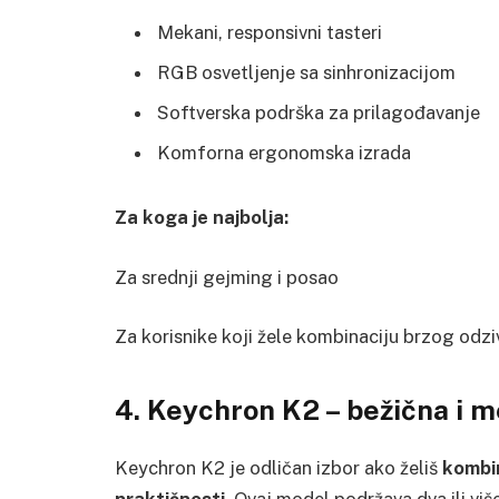
Mekani, responsivni tasteri
RGB osvetljenje sa sinhronizacijom
Softverska podrška za prilagođavanje
Komforna ergonomska izrada
Za koga je najbolja:
Za srednji gejming i posao
Za korisnike koji žele kombinaciju brzog odzi
4. Keychron K2 – bežična i 
Keychron K2 je odličan izbor ako želiš
kombin
praktičnosti
. Ovaj model podržava dva ili vi