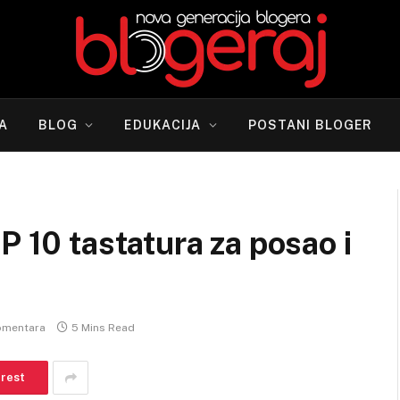
A
BLOG
EDUKACIJA
POSTANI BLOGER
P 10 tastatura za posao i
omentara
5 Mins Read
erest