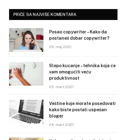
PRIČE SA NAJVIŠE KOMENTARA
Posao copywriter – Kako da
postaneš dobar copywriter?
29. maj 2021.
Slepo kucanje – tehnika koja će
vam omogućiti veću
produktivnost
23. mart 2021.
Veštine koje morate posedovati
kako biste postali uspešan
bloger
24. mart 2021.