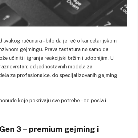
od svakog računara – bilo da je reč o kancelarijskom
enzivnom gejmingu. Prava tastatura ne samo da
e učiniti i igranje reakcijski bržim i udobnijim. U
 raznovrstan: od jednostavnih modela za
la za profesionalce, do specijalizovanih gejming
ponude koje pokrivaju sve potrebe – od posla i
 Gen 3 – premium gejming i