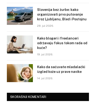
Slovenija bez žurbe: kako
organizovati prvo putovanje
kroz Ljubljanu, Bled i Postojnu
28. jul 2026.
Kako blogeri i freelanceri
održavaju fokus tokom rada od
kuće?
19. jul 2026.
Kako da sačuvate mladalački
izgled kože uz prave navike
14. jul 2026.
SKORAŠNJI KOMENTARI