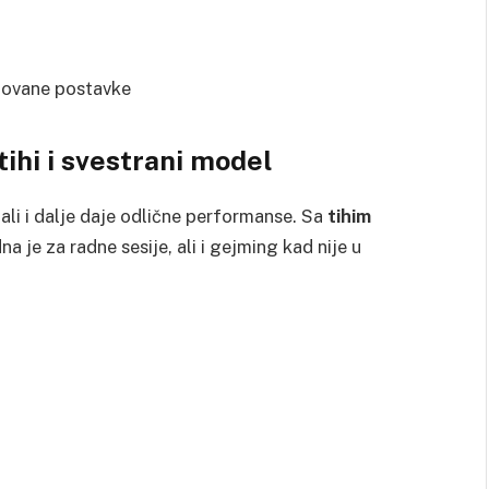
izovane postavke
tihi i svestrani model
 ali i dalje daje odlične performanse. Sa
tihim
na je za radne sesije, ali i gejming kad nije u