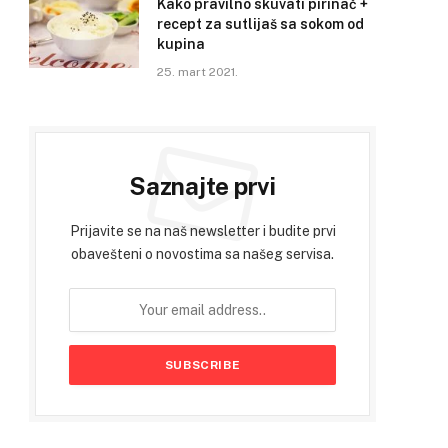
Kako pravilno skuvati pirinač +
recept za sutlijaš sa sokom od
kupina
25. mart 2021.
Saznajte prvi
Prijavite se na naš newsletter i budite prvi
obavešteni o novostima sa našeg servisa.