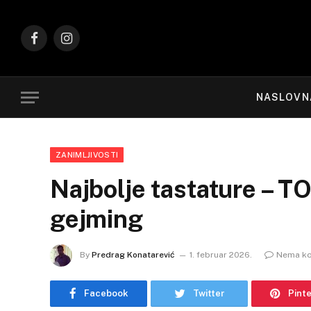
Facebook
Instagram
NASLOVN
ZANIMLJIVOSTI
Najbolje tastature – TO
gejming
By
Predrag Konatarević
1. februar 2026.
Nema k
Facebook
Twitter
Pint