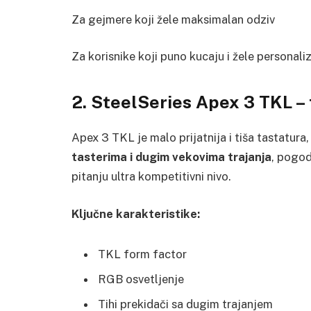
Za gejmere koji žele maksimalan odziv
Za korisnike koji puno kucaju i žele personal
2. SteelSeries Apex 3 TKL – 
Apex 3 TKL je malo prijatnija i tiša tastatura,
tasterima i dugim vekovima trajanja
, pogod
pitanju ultra kompetitivni nivo.
Ključne karakteristike:
TKL form factor
RGB osvetljenje
Tihi prekidači sa dugim trajanjem