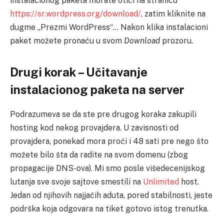
instalacionog paketa morate otići na stranicu
https://sr.wordpress.org/download/
, zatim kliknite na
dugme „Prezmi WordPress“… Nakon klika instalacioni
paket možete pronaću u svom
Download
prozoru.
Drugi korak – Učitavanje
instalacionog paketa na server
Podrazumeva se da ste pre drugog koraka zakupili
hosting kod nekog provajdera. U zavisnosti od
provajdera, ponekad mora proći i 48 sati pre nego što
možete bilo šta da radite na svom domenu (zbog
propagacije DNS-ova). Mi smo posle višedecenijskog
lutanja sve svoje sajtove smestili na
Unlimited
host.
Jedan od njihovih najjačih aduta, pored stabilnosti, jeste
podrška koja odgovara na tiket gotovo istog trenutka.