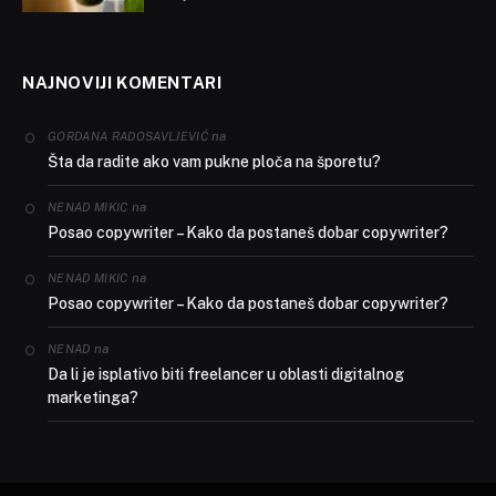
NAJNOVIJI KOMENTARI
na
GORDANA RADOSAVLJEVIĆ
Šta da radite ako vam pukne ploča na šporetu?
na
NENAD MIKIC
Posao copywriter – Kako da postaneš dobar copywriter?
na
NENAD MIKIC
Posao copywriter – Kako da postaneš dobar copywriter?
na
NENAD
Da li je isplativo biti freelancer u oblasti digitalnog
marketinga?