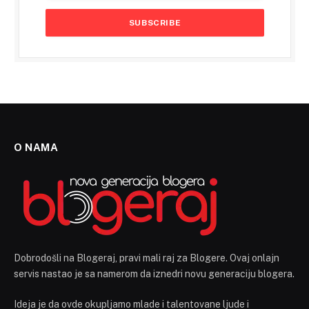
O NAMA
Dobrodošli na Blogeraj, pravi mali raj za Blogere. Ovaj onlajn
servis nastao je sa namerom da iznedri novu generaciju blogera.
Ideja je da ovde okupljamo mlade i talentovane ljude i