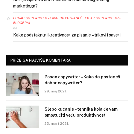
marketinga?
POSAO COPYWRITER - KAKO DA POSTANEŠ DOBAR COPYWRITER? -
BLOGERAJ
na
Kako podstaknuti kreativnost za pisanje – trikovi i saveti
PRIČE SA NAJVIŠE KOMENTARA
Posao copywriter – Kako da postaneš
dobar copywriter?
29. maj 2021.
Slepo kucanje – tehnika koja će vam
omogućiti veću produktivnost
23. mart 2021.