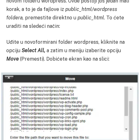
novom folderu wordpress. Ovde postoji još jedan mali
korak, a to je da fajlove iz
public_html/wordpress
foldera,
premestite direktno u
public_html
. To ćete
uraditi na sledeći način:
Uđite u novoformirani folder wordpress, kliknite na
opciju
Select All,
a zatim u meniju izaberite opciju
Move
(Premesti). Dobićete ekran kao na slici: