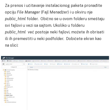
Za prenos i učitavanje instalacionog paketa pronađite
opciju
File Manager
(Fajl Menadžer) i u okviru nje
public_html
folder. Obično se u ovom folderu smeštaju
svi fajlovi u vezi sa sajtom. Ukoliko u folderu
public_html
već postoje neki fajlovi, možete ih obrisati
ili ih premestiti u neki podfolder. Dobićete ekran kao
na slici: