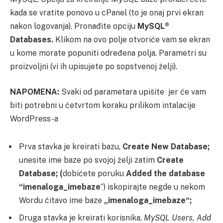
kada se vratite ponovo u cPanel (to je onaj prvi ekran
nakon logovanja). Pronađite opciju
MySQL®
Databases.
Klikom na ovo polje otvoriće vam se ekran
u kome morate popuniti određena polja. Parametri su
proizvoljni (vi ih upisujete po sopstvenoj želji).
NAPOMENA:
Svaki od parametara upišite jer će vam
biti potrebni u četvrtom koraku prilikom intalacije
WordPress-a
Prva stavka je kreirati bazu,
Create New Database;
unesite ime baze po svojoj želji zatim
Create
Database; (
dobićete poruku
Added the database
“imenaloga_imebaze
”) iskopirajte negde u nekom
Wordu čitavo ime baze
„imenaloga_imebaze“;
Druga stavka je kreirati korisnika,
MySQL Users, Add