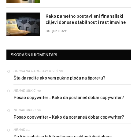
Kako pametno postavljeni finansijski
ciljevi donose stabilnost i rast imovine
30. jun 2026.
SKORAŠNJI KOMENTARI
na
GORDANA RADOSAVLJEVIĆ
Šta da radite ako vam pukne ploča na šporetu?
na
NENAD MIKIC
Posao copywriter – Kako da postaneš dobar copywriter?
na
NENAD MIKIC
Posao copywriter – Kako da postaneš dobar copywriter?
na
NENAD
Da li je isplativo biti freelancer u oblasti digitalnog