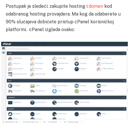
Postupak je sledeći: zakupite hosting i
domen
kod
odabranog hosting provajdera. Ma kog da odaberete u
90% slučajeva dobićete pristup cPanel korisničkoj
platformi. cPanel izgleda ovako: