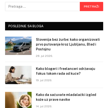
POSLEDNJE SA BLOGA
Slovenija bez žurbe: kako organizovati
prvo putovanje kroz Ljubljanu, Bled i
Postojnu
28. jul 2026.
Kako blogeri i freelanceri održavaju
fokus tokom rada od kuće?
19. jul 2026.
Kako da sačuvate mladalački izgled
kože uz prave navike
14. jul 2026.