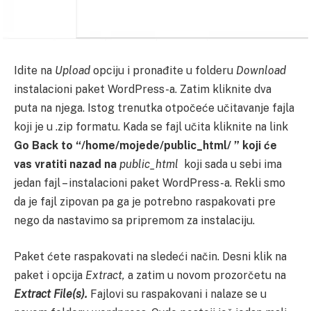
Idite na
Upload
opciju i pronađite u folderu
Download
instalacioni paket WordPress-a. Zatim kliknite dva
puta na njega. Istog trenutka otpočeće učitavanje fajla
koji je u .zip formatu. Kada se fajl učita kliknite na link
Go Back to “/home/mojede/public_html/ ” koji će
vas vratiti nazad na
public_html
koji sada u sebi ima
jedan fajl – instalacioni paket WordPress-a. Rekli smo
da je fajl zipovan pa ga je potrebno raspakovati pre
nego da nastavimo sa pripremom za instalaciju.
Paket ćete raspakovati na sledeći način. Desni klik na
paket i opcija
Extract,
a zatim u novom prozorčetu na
Extract File(s).
Fajlovi su raspakovani i nalaze se u