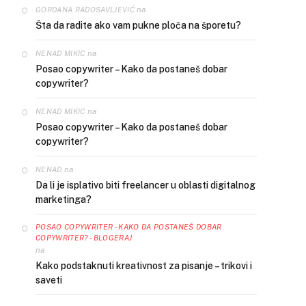
na
GORDANA RADOSAVLJEVIĆ
Šta da radite ako vam pukne ploča na šporetu?
na
NENAD MIKIC
Posao copywriter – Kako da postaneš dobar
copywriter?
na
NENAD MIKIC
Posao copywriter – Kako da postaneš dobar
copywriter?
na
NENAD
Da li je isplativo biti freelancer u oblasti digitalnog
marketinga?
POSAO COPYWRITER - KAKO DA POSTANEŠ DOBAR
COPYWRITER? - BLOGERAJ
na
Kako podstaknuti kreativnost za pisanje – trikovi i
saveti