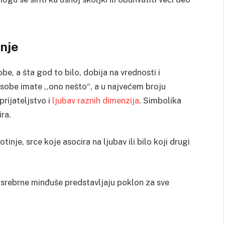
nje
, a šta god to bilo, dobija na vrednosti i
osobe imate ,,ono nešto“, a u najvećem broju
rijateljstvo i
ljubav raznih dimenzija
. Simbolika
ira.
tinje, srce koje asocira na ljubav ili bilo koji drugi
srebrne minđuše predstavljaju poklon za sve