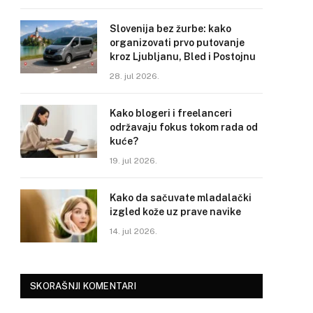
Slovenija bez žurbe: kako
organizovati prvo putovanje
kroz Ljubljanu, Bled i Postojnu
28. jul 2026.
Kako blogeri i freelanceri
održavaju fokus tokom rada od
kuće?
19. jul 2026.
Kako da sačuvate mladalački
izgled kože uz prave navike
14. jul 2026.
SKORAŠNJI KOMENTARI