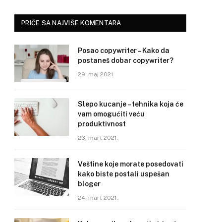
PRIČE SA NAJVIŠE KOMENTARA
Posao copywriter – Kako da
postaneš dobar copywriter?
29. maj 2021.
Slepo kucanje – tehnika koja će
vam omogućiti veću
produktivnost
23. mart 2021.
Veštine koje morate posedovati
kako biste postali uspešan
bloger
24. mart 2021.