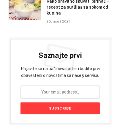
Kako pravilno skuvati pirinač +
recept za sutlijaš sa sokom od
kupina
25. mart 2021.
Saznajte prvi
Prijavite se na naš newsletter i budite prvi
obavešteni o novostima sa našeg servisa.