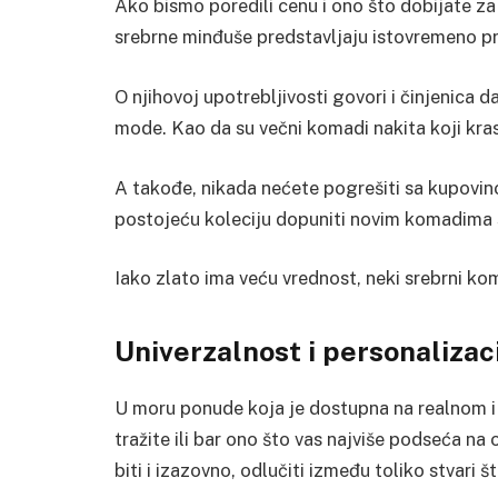
Ako bismo poredili cenu i ono što dobijate za 
srebrne minđuše predstavljaju istovremeno pr
O njihovoj upotrebljivosti govori i činjenica da
mode. Kao da su večni komadi nakita koji kras
A takođe, nikada nećete pogrešiti sa kupovino
postojeću koleciju dopuniti novim komadima 
Iako zlato ima veću vrednost, neki srebrni kom
Univerzalnost i personalizac
U moru ponude koja je dostupna na realnom i 
tražite ili bar ono što vas najviše podseća n
biti i izazovno, odlučiti između toliko stvari š