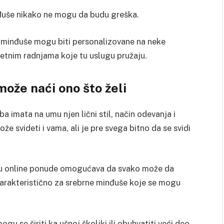
nđuše nikako ne mogu da budu greška.
e minđuše mogu biti personalizovane na neke
retnim radnjama koje tu uslugu pružaju.
može naći ono što želi
 imata na umu njen lični stil, način odevanja i
že svideti i vama, ali je pre svega bitno da se svidi
i u online ponude omogućava da svako može da
 karakteristično za srebrne minđuše koje se mogu
gu se širiti ka ušnoj školjki ili obuhvatiti veći deo