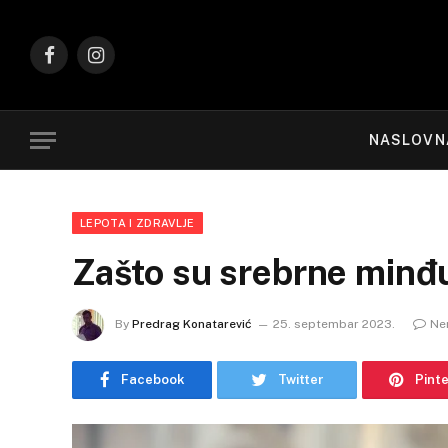
Facebook
Instagram
NASLOVN
LEPOTA I ZDRAVLJE
Zašto su srebrne minđ
By
Predrag Konatarević
25. septembar 2023.
Ne
Facebook
Twitter
Pint