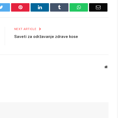
k
Twitter
Pinterest
LinkedIn
Tumblr
WhatsApp
Email
NEXT ARTICLE
Saveti za održavanje zdrave kose
Websit