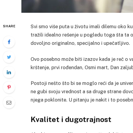
Svi smo više puta u životu imali dilemu oko
SHARE
tražili idealno rešenje u pogledu toga šta ta o
dovoljno originalno, specijalno i upečatljivo.
Ovo posebno može biti izazov kada je reč o v
krštenje, prvi rođendan, Osmi mart, Dan zalju
Postoji nešto što bi se moglo reći da je unive
ne gubi svoju vrednost a sa druge strane dovol
njega poklonite. U pitanju je nakit i to poseb
Kvalitet i dugotrajnost