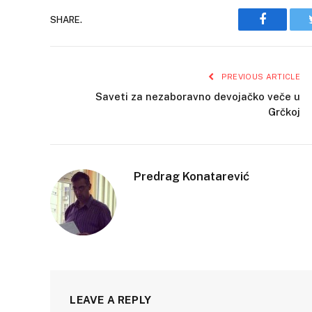
Faceboo
SHARE.
PREVIOUS ARTICLE
Saveti za nezaboravno devojačko veče u
Grčkoj
Predrag Konatarević
LEAVE A REPLY