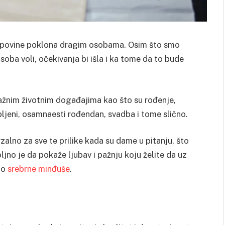
 kupovine poklona dragim osobama. Osim što smo
soba voli, očekivanja bi išla i ka tome da to bude
ažnim životnim događajima kao što su rođenje,
bljeni, osamnaesti rođendan, svadba i tome slično.
rzalno za sve te prilike kada su dame u pitanju, što
jno je da pokaže ljubav i pažnju koju želite da uz
no
srebrne minđuše
.