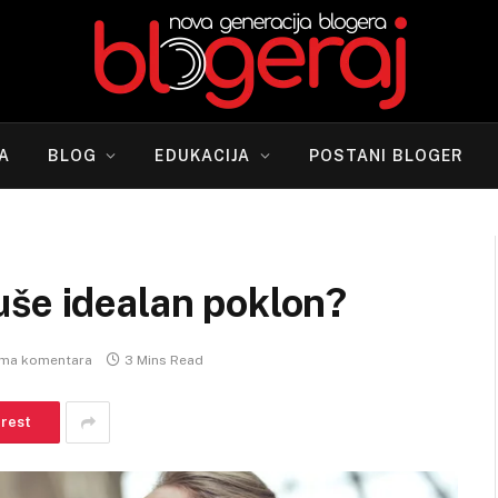
A
BLOG
EDUKACIJA
POSTANI BLOGER
uše idealan poklon?
ma komentara
3 Mins Read
erest