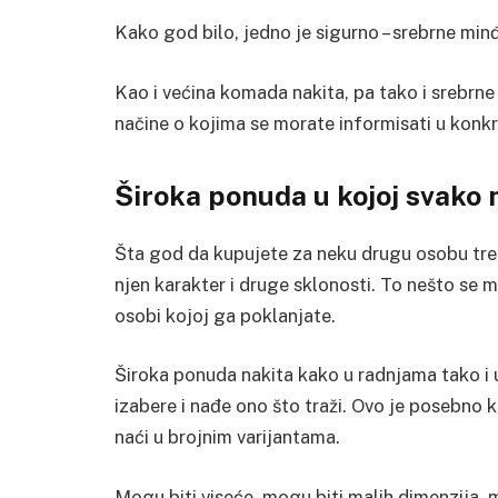
Kako god bilo, jedno je sigurno – srebrne mi
Kao i većina komada nakita, pa tako i srebrn
načine o kojima se morate informisati u konk
Široka ponuda u kojoj svako 
Šta god da kupujete za neku drugu osobu treba
njen karakter i druge sklonosti. To nešto se mo
osobi kojoj ga poklanjate.
Široka ponuda nakita kako u radnjama tako 
izabere i nađe ono što traži. Ovo je posebno
naći u brojnim varijantama.
Mogu biti viseće, mogu biti malih dimenzija, mo