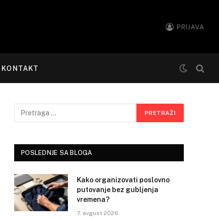
PRIJAVA
KONTAKT
POSLEDNJE SA BLOGA
Kako organizovati poslovno
putovanje bez gubljenja
vremena?
7. avgust 2026.