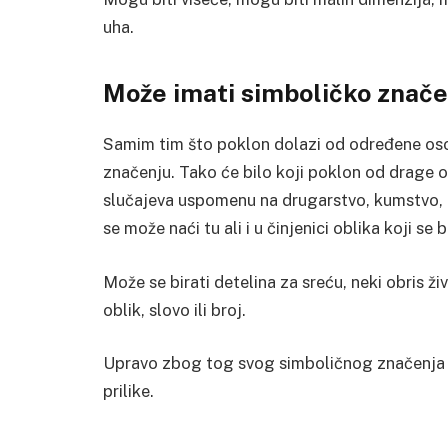
uha.
Može imati simboličko znače
Samim tim što poklon dolazi od određene osobe
značenju. Tako će bilo koji poklon od drage 
slučajeva uspomenu na drugarstvo, kumstvo, p
se može naći tu ali i u činjenici oblika koji se b
Može se birati detelina za sreću, neki obris živo
oblik, slovo ili broj.
Upravo zbog tog svog simboličnog značenja 
prilike.