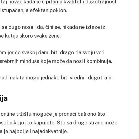
taj novac kada je u pitanju kvalitet i dugotrajnost
istupačan, a efektan poklon.
 se dugo nose i da, čini se, nikada ne izlaze iz
e kutiju skoro svake žene.
m jer će svakoj dami biti drago da svoju već
srebrnih minđuša koje može da nosi i kombinuje.
adi nakita mogu jednako biti vredni i dugotrajni.
ija
online tržištu moguće je pronaći baš ono što
a osobu kojoj to kupujete. Što sa druge strane može
ta je najbolje i najadekvatnije.