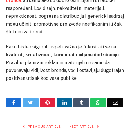
brenda
, ali samo ako su dobro osmišljeni i strateški
raspoređeni. Loš dizajn, nekvalitetni materijali,
nepraktičnost, pogrešna distribucija i generički sadržaj
mogu učiniti promotivne proizvode neefikasnim ili čak
štetnim za brend.
Kako biste osigurali uspeh, važno je fokusirati se na
kvalitet, kreativnost, korisnost i ciljanu distribuciju
.
Pravilno planirani reklamni materijali ne samo da
povećavaju vidljivost brenda, već i ostavljaju dugotrajan
pozitivan utisak kod vaše publike.
Facebook
Twitter
Pinterest
LinkedIn
Tumblr
WhatsApp
Email
PREVIOUS ARTICLE
NEXT ARTICLE