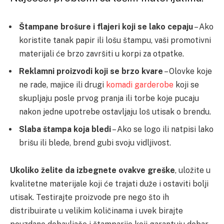
Štampane brošure i flajeri koji se lako cepaju
– Ako
koristite tanak papir ili lošu štampu, vaši promotivni
materijali će brzo završiti u korpi za otpatke.
Reklamni proizvodi koji se brzo kvare
– Olovke koje
ne rade, majice ili drugi
komadi garderobe
koji se
skupljaju posle prvog pranja ili torbe koje pucaju
nakon jedne upotrebe ostavljaju loš utisak o brendu.
Slaba štampa koja bledi
– Ako se logo ili natpisi lako
brišu ili blede, brend gubi svoju vidljivost.
Ukoliko želite da izbegnete ovakve greške
, uložite u
kvalitetne materijale koji će trajati duže i ostaviti bolji
utisak. Testirajte proizvode pre nego što ih
distribuirate u velikim količinama i uvek birajte