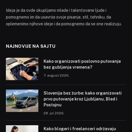
Ideja je da ovde okupljamo mlade i talentovane ljude i
pomognemo im da usavrše svoje pisanje, stil, tehniku, da
oplemenimo njihove ideje i da pomognemo da se one realizuju.
NAJNOVIJE NA SAJTU
Kako organizovati poslovno putovanje
bez gubljenja vremena?
7. avgust 2026.
Slovenija bez žurbe: kako organizovati
prvo putovanje kroz Ljubljanu, Bled i
Postojnu
28. jul 2026.
Kako blogeri i freelanceri održavaju