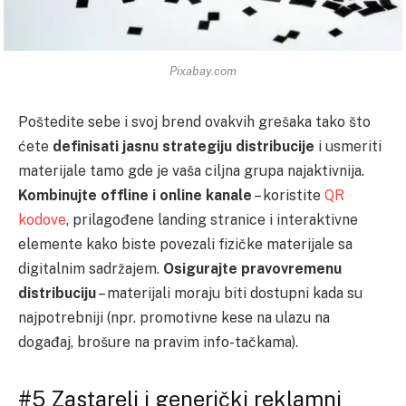
Pixabay.com
Poštedite sebe i svoj brend ovakvih grešaka tako što
ćete
definisati jasnu strategiju distribucije
i usmeriti
materijale tamo gde je vaša ciljna grupa najaktivnija.
Kombinujte offline i online kanale
– koristite
QR
kodove
, prilagođene landing stranice i interaktivne
elemente kako biste povezali fizičke materijale sa
digitalnim sadržajem.
Osigurajte pravovremenu
distribuciju
– materijali moraju biti dostupni kada su
najpotrebniji (npr. promotivne kese na ulazu na
događaj, brošure na pravim info-tačkama).
#5 Zastareli i generički reklamni