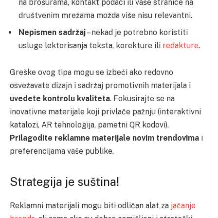
na brošurama, kontakt podaci ili vaše stranice na
društvenim mrežama možda više nisu relevantni.
Nepismen sadržaj
– nekad je potrebno koristiti
usluge lektorisanja teksta, korekture ili
redakture
.
Greške ovog tipa mogu se izbeći ako redovno
osvežavate dizajn i sadržaj promotivnih materijala i
uvedete kontrolu kvaliteta
. Fokusirajte se na
inovativne materijale koji privlače pažnju (interaktivni
katalozi, AR tehnologija, pametni QR kodovi).
Prilagodite reklamne materijale novim trendovima
i
preferencijama vaše publike.
Strategija je suština!
Reklamni materijali mogu biti odličan alat za
jačanje