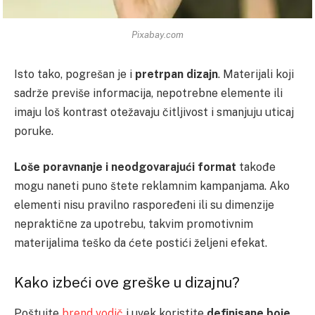
Pixabay.com
Isto tako, pogrešan je i
pretrpan dizajn
. Materijali koji
sadrže previše informacija, nepotrebne elemente ili
imaju loš kontrast otežavaju čitljivost i smanjuju uticaj
poruke.
Loše poravnanje i neodgovarajući format
takođe
mogu naneti puno štete reklamnim kampanjama. Ako
elementi nisu pravilno raspoređeni ili su dimenzije
nepraktične za upotrebu, takvim promotivnim
materijalima teško da ćete postići željeni efekat.
Kako izbeći ove greške u dizajnu?
Poštujte
brend vodič
i uvek koristite
definisane boje,