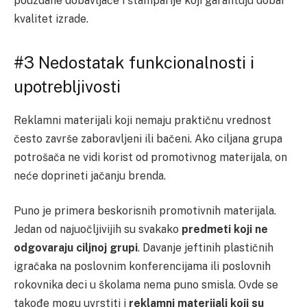
pouzdane dobavljače i štamparije koji garantuju dobar
kvalitet izrade.
#3 Nedostatak funkcionalnosti i
upotrebljivosti
Reklamni materijali koji nemaju praktičnu vrednost
često završe zaboravljeni ili bačeni. Ako ciljana grupa
potrošača ne vidi korist od promotivnog materijala, on
neće doprineti jačanju brenda.
Puno je primera beskorisnih promotivnih materijala.
Jedan od najuočljivijih su svakako
predmeti koji ne
odgovaraju ciljnoj grupi
. Davanje jeftinih plastičnih
igračaka na poslovnim konferencijama ili poslovnih
rokovnika deci u školama nema puno smisla. Ovde se
takođe mogu uvrstiti i
reklamni materijali koji su