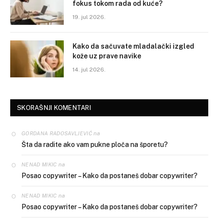
fokus tokom rada od kuće?
19. jul 2026.
Kako da sačuvate mladalački izgled
kože uz prave navike
14. jul 2026.
SKORAŠNJI KOMENTARI
na
GORDANA RADOSAVLJEVIĆ
Šta da radite ako vam pukne ploča na šporetu?
na
NENAD MIKIC
Posao copywriter – Kako da postaneš dobar copywriter?
na
NENAD MIKIC
Posao copywriter – Kako da postaneš dobar copywriter?