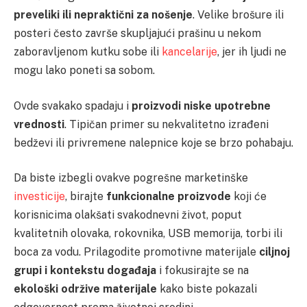
preveliki ili nepraktični za nošenje
. Velike brošure ili
posteri često završe skupljajući prašinu u nekom
zaboravljenom kutku sobe ili
kancelarije
, jer ih ljudi ne
mogu lako poneti sa sobom.
Ovde svakako spadaju i
proizvodi niske upotrebne
vrednosti
. Tipičan primer su nekvalitetno izrađeni
bedževi ili privremene nalepnice koje se brzo pohabaju.
Da biste izbegli ovakve pogrešne marketinške
investicije
, birajte
funkcionalne proizvode
koji će
korisnicima olakšati svakodnevni život, poput
kvalitetnih olovaka, rokovnika, USB memorija, torbi ili
boca za vodu. Prilagodite promotivne materijale
ciljnoj
grupi i kontekstu događaja
i fokusirajte se na
ekološki održive materijale
kako biste pokazali