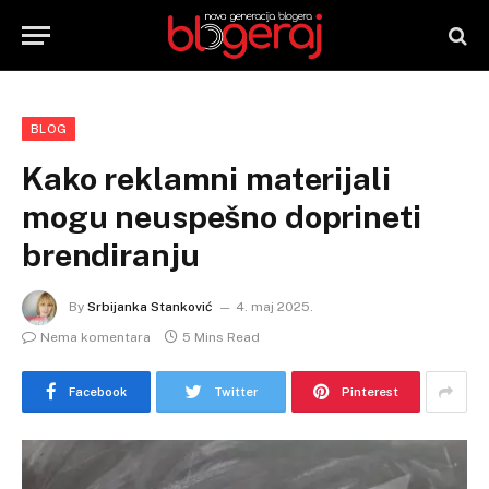
BLOG
Kako reklamni materijali
mogu neuspešno doprineti
brendiranju
By
Srbijanka Stanković
4. maj 2025.
Nema komentara
5 Mins Read
Facebook
Twitter
Pinterest