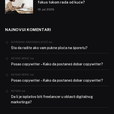
fokus tokom rada od kuće?
19. jul 2026.
NAJNOVIJI KOMENTARI
na
GORDANA RADOSAVLJEVIĆ
Šta da radite ako vam pukne ploča na šporetu?
na
NENAD MIKIC
Posao copywriter – Kako da postaneš dobar copywriter?
na
NENAD MIKIC
Posao copywriter – Kako da postaneš dobar copywriter?
na
NENAD
Da li je isplativo biti freelancer u oblasti digitalnog
marketinga?