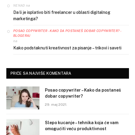
na
NENAD
Da li je isplativo biti freelancer u oblasti digitalnog
marketinga?
POSAO COPYWRITER - KAKO DA POSTANEŠ DOBAR COPYWRITER? -
BLOGERAJ
na
Kako podstaknuti kreativnost za pisanje – trikovi i saveti
PRIČE SA NAJVIŠE KOMENTARA
Posao copywriter – Kako da postaneš
dobar copywriter?
29. maj 2021.
Slepo kucanje – tehnika koja će vam
omogućiti veću produktivnost