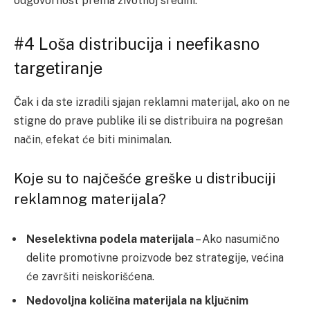
odgovornost prema životnoj sredini.
#4 Loša distribucija i neefikasno
targetiranje
Čak i da ste izradili sjajan reklamni materijal, ako on ne
stigne do prave publike ili se distribuira na pogrešan
način, efekat će biti minimalan.
Koje su to najčešće greške u distribuciji
reklamnog materijala?
Neselektivna podela materijala
– Ako nasumično
delite promotivne proizvode bez strategije, većina
će završiti neiskorišćena.
Nedovoljna količina materijala na ključnim