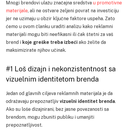
Mnogi brendovi ulažu značajna sredstva
u promotivne
materijale
, ali ne ostvare željeni povrat na investiciju
jer ne uzimaju u obzir ključne faktore uspeha. Zato
ćemo u ovom članku uraditi analizu kako reklamni
materijali mogu biti neefikasni ili čak štetni za vaš
brend i
koje greške treba izbeći
ako želite da
maksimizirate njihov učinak.
#1 Loš dizajn i nekonzistentnost sa
vizuelnim identitetom brenda
Jedan od glavnih ciljeva reklamnih materijala je da
odražavaju prepoznatljiv
vizuelni identitet brenda
.
Ako su loše dizajnirani, bez jasne povezanosti sa
brendom, mogu zbuniti publiku i umanjiti
prepoznatljivost.