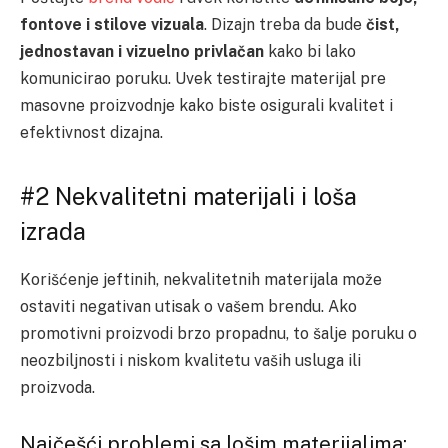
fontove i stilove vizuala
. Dizajn treba da bude
čist,
jednostavan i vizuelno privlačan
kako bi lako
komunicirao poruku. Uvek testirajte materijal pre
masovne proizvodnje kako biste osigurali kvalitet i
efektivnost dizajna.
#2 Nekvalitetni materijali i loša
izrada
Korišćenje jeftinih, nekvalitetnih materijala može
ostaviti negativan utisak o vašem brendu. Ako
promotivni proizvodi brzo propadnu, to šalje poruku o
neozbiljnosti i niskom kvalitetu vaših usluga ili
proizvoda.
Najčešći problemi sa lošim materijalima: