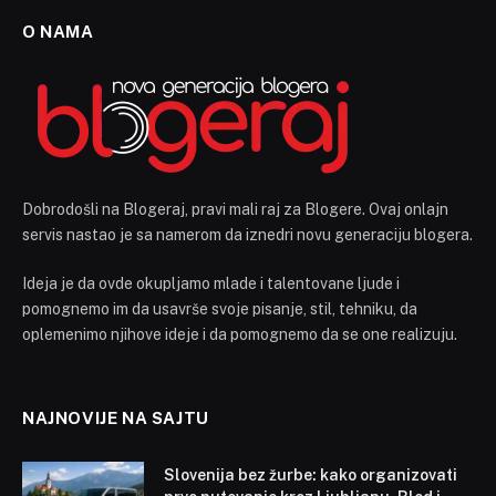
O NAMA
Dobrodošli na Blogeraj, pravi mali raj za Blogere. Ovaj onlajn
servis nastao je sa namerom da iznedri novu generaciju blogera.
Ideja je da ovde okupljamo mlade i talentovane ljude i
pomognemo im da usavrše svoje pisanje, stil, tehniku, da
oplemenimo njihove ideje i da pomognemo da se one realizuju.
NAJNOVIJE NA SAJTU
Slovenija bez žurbe: kako organizovati