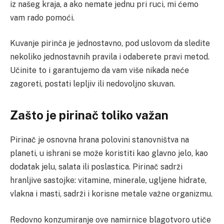
iz našeg kraja, a ako nemate jednu pri ruci, mi ćemo
vam rado pomoći.
Kuvanje pirinča je jednostavno, pod uslovom da sledite
nekoliko jednostavnih pravila i odaberete pravi metod.
Učinite to i garantujemo da vam više nikada neće
zagoreti, postati lepljiv ili nedovoljno skuvan.
Zašto je pirinač toliko važan
Pirinač je osnovna hrana polovini stanovništva na
planeti, u ishrani se može koristiti kao glavno jelo, kao
dodatak jelu, salata ili poslastica. Pirinač sadrži
hranljive sastojke: vitamine, minerale, ugljene hidrate,
vlakna i masti, sadrži i korisne metale važne organizmu.
Redovno konzumiranje ove namirnice blagotvoro utiče