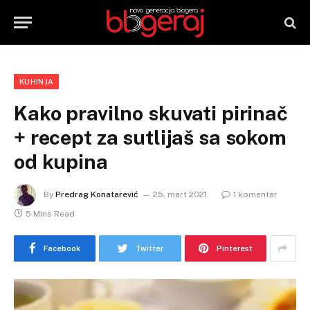
KUHINJA
Kako pravilno skuvati pirinač
+ recept za sutlijaš sa sokom
od kupina
By
Predrag Konatarević
25. mart 2021.
1 komentar
5 Mins Read
Facebook
Twitter
Pinterest