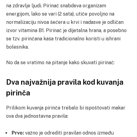
na zdravlje ljudi. Pirinač snabdeva organizam
energijom, lako se vari (2 sata), utiče povoljno na
normalizaciju nivoa šećera u krvi i nadasve je odličan
izvor vitamina B1. Pirinač je dijetalna hrana, a posebno
se tzv. pirinčana kaša tradicionalno koristi u ishrani
bolesnika.
No da se vratimo na pitanje kako skuvati pirinač:
Dva najvažnija pravila kod kuvanja
pirinča
Prilikom kuvanja pirinča trebalo bi ispoštovati makar
ova dva jednostavna pravila:
Prvo:
važno je odrediti pravilan odnos između