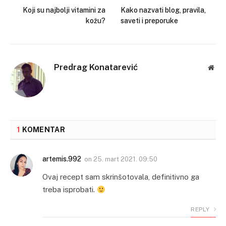
Koji su najbolji vitamini za
Kako nazvati blog, pravila,
kožu?
saveti i preporuke
Predrag Konatarević
Web
1
KOMENTAR
artemis.992
on
25. mart 2021. 09:50
Ovaj recept sam skrinšotovala, definitivno ga
treba isprobati.
REPLY