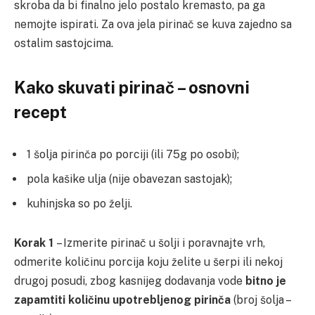
skroba da bi finalno jelo postalo kremasto, pa ga
nemojte ispirati. Za ova jela pirinač se kuva zajedno sa
ostalim sastojcima.
Kako skuvati pirinač – osnovni
recept
1 šolja pirinča po porciji (ili 75g po osobi);
pola kašike ulja (nije obavezan sastojak);
kuhinjska so po želji.
Korak 1
– Izmerite pirinač u šolji i poravnajte vrh,
odmerite količinu porcija koju želite u šerpi ili nekoj
drugoj posudi, zbog kasnijeg dodavanja vode
bitno je
zapamtiti količinu upotrebljenog pirinča
(broj šolja –