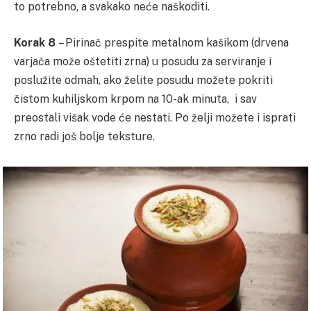
to potrebno, a svakako neće naškoditi.
Korak 8
– Pirinač prespite metalnom kašikom (drvena
varjača može oštetiti zrna) u posudu za serviranje i
poslužite odmah, ako želite posudu možete pokriti
čistom kuhiljskom krpom na 10-ak minuta, i sav
preostali višak vode će nestati. Po želji možete i isprati
zrno radi još bolje teksture.