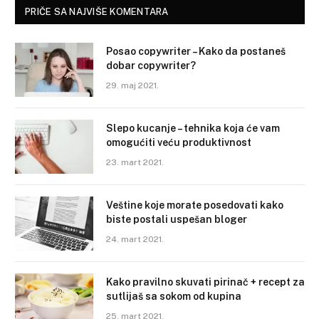
PRIČE SA NAJVIŠE KOMENTARA
Posao copywriter – Kako da postaneš
dobar copywriter?
29. maj 2021.
Slepo kucanje – tehnika koja će vam
omogućiti veću produktivnost
23. mart 2021.
Veštine koje morate posedovati kako
biste postali uspešan bloger
24. mart 2021.
Kako pravilno skuvati pirinač + recept za
sutlijaš sa sokom od kupina
25. mart 2021.