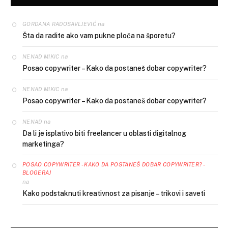
na
GORDANA RADOSAVLJEVIĆ
Šta da radite ako vam pukne ploča na šporetu?
na
NENAD MIKIC
Posao copywriter – Kako da postaneš dobar copywriter?
na
NENAD MIKIC
Posao copywriter – Kako da postaneš dobar copywriter?
na
NENAD
Da li je isplativo biti freelancer u oblasti digitalnog
marketinga?
POSAO COPYWRITER - KAKO DA POSTANEŠ DOBAR COPYWRITER? -
BLOGERAJ
na
Kako podstaknuti kreativnost za pisanje – trikovi i saveti