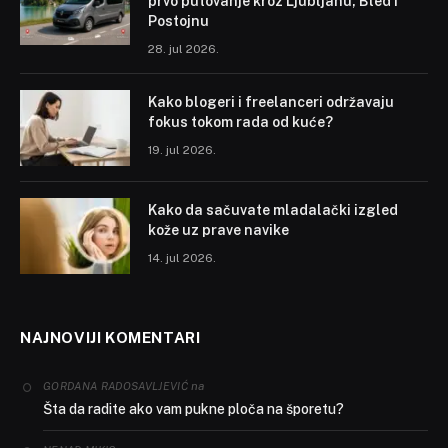
prvo putovanje kroz Ljubljanu, Bled i
Postojnu
28. jul 2026.
Kako blogeri i freelanceri održavaju
fokus tokom rada od kuće?
19. jul 2026.
Kako da sačuvate mladalački izgled
kože uz prave navike
14. jul 2026.
NAJNOVIJI KOMENTARI
na
GORDANA RADOSAVLJEVIĆ
Šta da radite ako vam pukne ploča na šporetu?