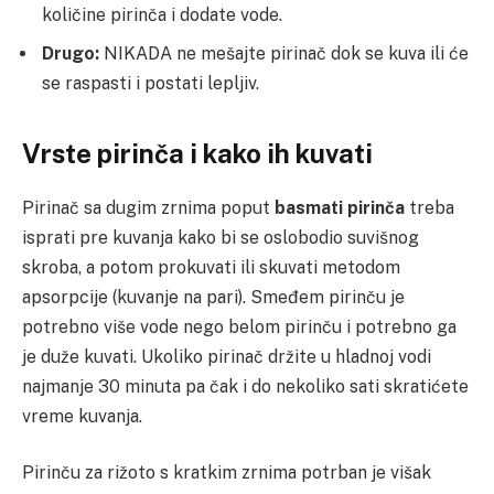
količine pirinča i dodate vode.
Drugo:
NIKADA ne mešajte pirinač dok se kuva ili će
se raspasti i postati lepljiv.
Vrste pirinča i kako ih kuvati
Pirinač sa dugim zrnima poput
basmati pirinča
treba
isprati pre kuvanja kako bi se oslobodio suvišnog
skroba, a potom prokuvati ili skuvati metodom
apsorpcije (kuvanje na pari). Smeđem pirinču je
potrebno više vode nego belom pirinču i potrebno ga
je duže kuvati. Ukoliko pirinač držite u hladnoj vodi
najmanje 30 minuta pa čak i do nekoliko sati skratićete
vreme kuvanja.
Pirinču za rižoto s kratkim zrnima potrban je višak