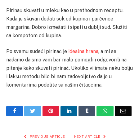
Pirinač skuvati u mleku kao u prethodnom receptu.
Kada je skuvan dodati sok od kupina i parčence
margarina. Dobro izmešati i sipati u dublji sud. Služiti
sa kompotom od kupina.
Po svemu sudeći pirinač je
idealna hrana
, a mi se
nadamo da smo vam bar malo pomogli i odgovorili na
pitanje kako skuvati pirinač. Ukoliko vi imate neku bolju
i lakšu metodu bilo bi nam zadovoljstvo da je u
komentarima podelite sa našim čitaocima.
Facebook
Twitter
Pinterest
LinkedIn
Tumblr
WhatsApp
Email
PREVIOUS ARTICLE
NEXT ARTICLE