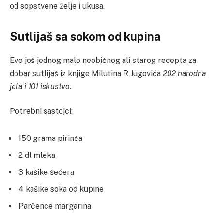
od sopstvene želje i ukusa.
Sutlijaš sa sokom od kupina
Evo još jednog malo neobičnog ali starog recepta za
dobar sutlijaš iz knjige Milutina R Jugovića
202 narodna
jela i 101 iskustvo.
Potrebni sastojci:
150 grama pirinča
2 dl mleka
3 kašike šećera
4 kašike soka od kupine
Parčence margarina