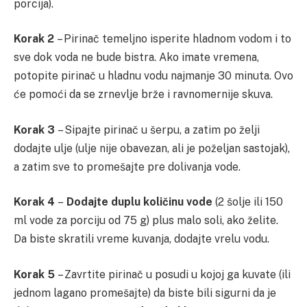
porcija).
Korak 2
– Pirinač temeljno isperite hladnom vodom i to
sve dok voda ne bude bistra. Ako imate vremena,
potopite pirinač u hladnu vodu najmanje 30 minuta. Ovo
će pomoći da se zrnevlje brže i ravnomernije skuva.
Korak 3
– Sipajte pirinač u šerpu, a zatim po želji
dodajte ulje (ulje nije obavezan, ali je poželjan sastojak),
a zatim sve to promešajte pre dolivanja vode.
Korak 4
–
Dodajte duplu količinu vode
(2 šolje ili 150
ml vode za porciju od 75 g) plus malo soli, ako želite.
Da biste skratili vreme kuvanja, dodajte vrelu vodu.
Korak 5
– Zavrtite pirinač u posudi u kojoj ga kuvate (ili
jednom lagano promešajte) da biste bili sigurni da je