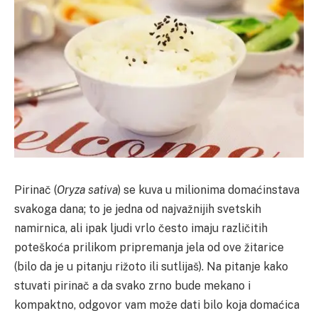
Pirinač (
Oryza sativa
) se kuva u milionima domaćinstava
svakoga dana; to je jedna od najvažnijih svetskih
namirnica, ali ipak ljudi vrlo često imaju različitih
poteškoća prilikom pripremanja jela od ove žitarice
(bilo da je u pitanju rižoto ili sutlijaš). Na pitanje kako
stuvati pirinač a da svako zrno bude mekano i
kompaktno, odgovor vam može dati bilo koja domaćica