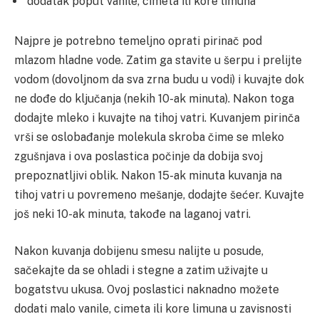
dodatak poput vanile, cimeta ili kore limuna
Najpre je potrebno temeljno oprati pirinač pod
mlazom hladne vode. Zatim ga stavite u šerpu i prelijte
vodom (dovoljnom da sva zrna budu u vodi) i kuvajte dok
ne dođe do ključanja (nekih 10-ak minuta). Nakon toga
dodajte mleko i kuvajte na tihoj vatri. Kuvanjem pirinča
vrši se oslobađanje molekula skroba čime se mleko
zgušnjava i ova poslastica počinje da dobija svoj
prepoznatljivi oblik. Nakon 15-ak minuta kuvanja na
tihoj vatri u povremeno mešanje, dodajte šećer. Kuvajte
još neki 10-ak minuta, takođe na laganoj vatri.
Nakon kuvanja dobijenu smesu nalijte u posude,
sačekajte da se ohladi i stegne a zatim uživajte u
bogatstvu ukusa. Ovoj poslastici naknadno možete
dodati malo vanile, cimeta ili kore limuna u zavisnosti