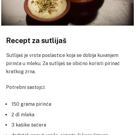
Recept za sutlijaš
Sutlijaš je vrsta poslastice koja se dobija kuvanjem
pirinča u mleku. Za sutlijaš se obično koristi pirinač
kratkog zrna.
Potrebni sastojci:
150 grama pirinča
2 dl mleka
3 kašike šećera