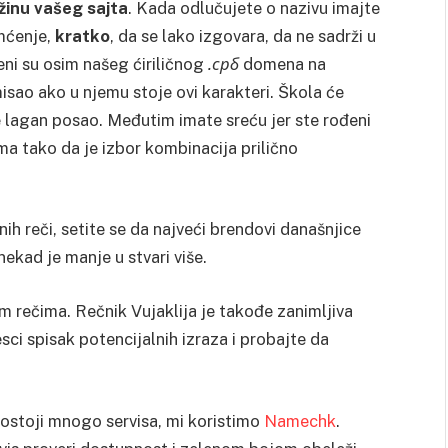
žinu vašeg sajta
. Kada odlučujete o nazivu imajte
amćenje,
kratko
, da se lako izgovara, da ne sadrži u
eni su osim našeg ćiriličnog
.
срб
domena na
isao ako u njemu stoje ovi karakteri. Škola će
je lagan posao. Međutim imate sreću jer ste rođeni
ma tako da je izbor kombinacija prilično
nih reči, setite se da najveći brendovi današnjice
kad je manje u stvari više.
m rečima. Rečnik Vujaklija je takođe zanimljiva
sci spisak potencijalnih izraza i probajte da
stoji mnogo servisa, mi koristimo
Namechk
.