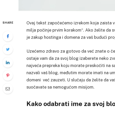
Ovaj tekst započećemo izrekom koja zaista ve
SHARE
milja počinje prvim korakom“. Ako želite da s
je zakup hostinga i domena za vaš budući pro
Uzećemo zdravo za gotovo da već znate o čem
ostaje vam da za svoj blog izaberete neko zv
najveća prepreka koju morate preskočiti na 
nazvali vaš blog, međutim morate imati na umu
domeni već zauzeti. U slučaju da želite da va
suočavate sa nemogućom misijom.
Kako odabrati ime za svoj bl