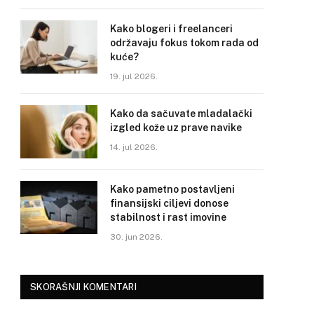
Kako blogeri i freelanceri
održavaju fokus tokom rada od
kuće?
19. jul 2026.
Kako da sačuvate mladalački
izgled kože uz prave navike
14. jul 2026.
Kako pametno postavljeni
finansijski ciljevi donose
stabilnost i rast imovine
30. jun 2026.
SKORAŠNJI KOMENTARI