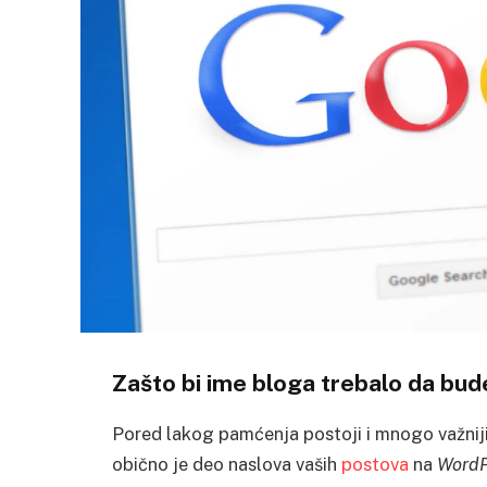
Zašto bi ime bloga trebalo da bud
Pored lakog pamćenja postoji i mnogo važniji 
obično je deo naslova vaših
postova
na
WordP