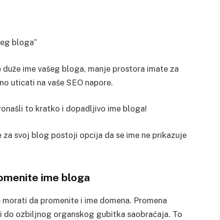
šeg bloga”
e duže ime vašeg bloga, manje prostora imate za
no uticati na vaše SEO napore.
ronašli to kratko i dopadljivo ime bloga!
 za svoj blog postoji opcija da se ime ne prikazuje
romenite ime bloga
te morati da promenite i ime domena. Promena
ti do ozbiljnog organskog gubitka saobraćaja. To