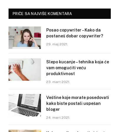
PRIČE SA NAJVIŠE KOMENTARA
Posao copywriter – Kako da
postaneš dobar copywriter?
29. maj 2021.
Slepo kucanje – tehnika koja će
vam omogućiti veću
produktivnost
23. mart 2021.
Veštine koje morate posedovati
kako biste postali uspešan
bloger
24. mart 2021.