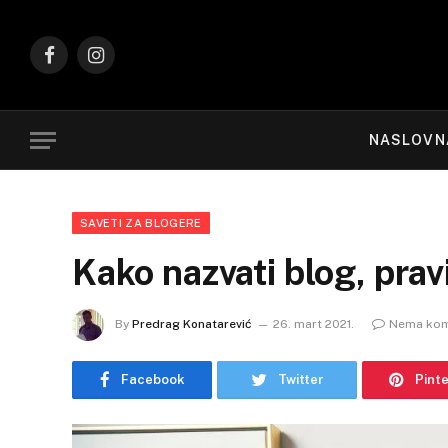
Facebook
Instagram
NASLOVN
SAVETI ZA BLOGERE
Kako nazvati blog, pravi
By
Predrag Konatarević
26. mart 2021.
Nema kom
Facebook
Twitter
Pint