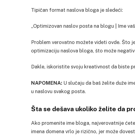
Tipičan format naslova bloga je sledeći:
„Optimizovan naslov posta na blogu | Ime va
Problem verovatno možete videti ovde. Što j
optimizaciju naslova bloga, što može negativ
Dakle, iskoristite svoju kreativnost da biste p
NAPOMENA:
U slučaju da baš želite duže ime
u naslovu svakog posta.
Šta se dešava ukoliko želite da p
Ako promenite ime bloga, najverovatnije će
imena domena vrlo je rizično, jer može doves