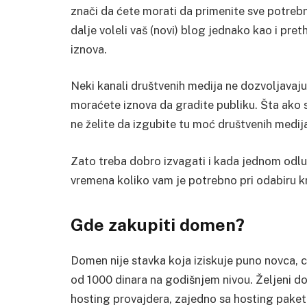
znači da ćete morati da primenite sve potrebn
dalje voleli vaš (novi) blog jednako kao i pre
iznova.
Neki kanali društvenih medija ne dozvoljavaj
moraćete iznova da gradite publiku. Šta ako s
ne želite da izgubite tu moć društvenih medij
Zato treba dobro izvagati i kada jednom odlu
vremena koliko vam je potrebno pri odabiru k
Gde zakupiti domen?
Domen nije stavka koja iziskuje puno novca, c
od 1000 dinara na godišnjem nivou. Željeni 
hosting provajdera, zajedno sa hosting paket