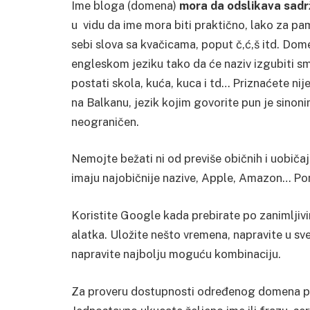
Ime bloga (domena)
mora da odslikava sadr
u vidu da ime mora biti praktično, lako za p
sebi slova sa kvačicama, poput č,ć,š itd. Dom
engleskom jeziku tako da će naziv izgubiti sm
postati skola, kuća, kuca i td… Priznaćete ni
na Balkanu, jezik kojim govorite pun je sinoni
neograničen.
Nemojte bežati ni od previše običnih i uobičaj
imaju najobičnije nazive, Apple, Amazon… Pone
Koristite Google kada prebirate po zanimljivi
alatka. Uložite nešto vremena, napravite u sve
napravite najbolju moguću kombinaciju.
Za proveru dostupnosti određenog domena po