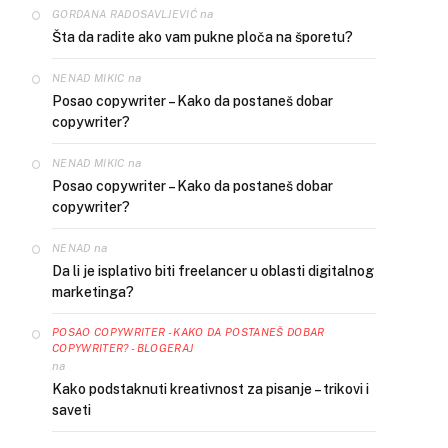
na
GORDANA RADOSAVLJEVIĆ
Šta da radite ako vam pukne ploča na šporetu?
na
NENAD MIKIC
Posao copywriter – Kako da postaneš dobar
copywriter?
na
NENAD MIKIC
Posao copywriter – Kako da postaneš dobar
copywriter?
na
NENAD
Da li je isplativo biti freelancer u oblasti digitalnog
marketinga?
POSAO COPYWRITER - KAKO DA POSTANEŠ DOBAR
COPYWRITER? - BLOGERAJ
na
Kako podstaknuti kreativnost za pisanje – trikovi i
saveti