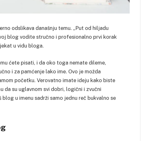
rno odslikava današnju temu. „Put od hiljadu
voj blog vodite stručno i profesionalno prvi korak
jekat u vidu bloga.
u ćete pisati, i da oko toga nemate dileme,
učno i za pamćenje lako ime. Ovo je možda
samom početku. Verovatno imate ideju kako biste
 da su uglavnom svi dobri, logični i zvučni
š blog u imenu sadrži samo jednu reč bukvalno se
og