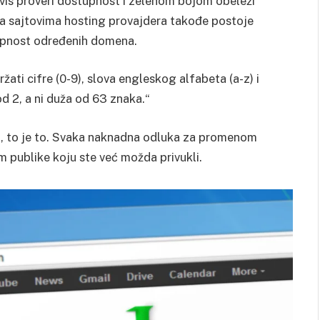
rvis proveri dostupnost i zelenom bojom obeleži
Na sajtovima hosting provajdera takođe postoje
tupnost određenih domena.
ti cifre (0-9), slova engleskog alfabeta (a-z) i
 od 2, a ni duža od 63 znaka.“
, to je to. Svaka naknadna odluka za promenom
 publike koju ste već možda privukli.