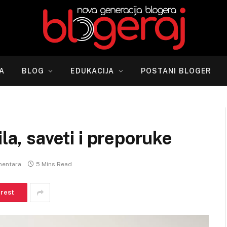
A
BLOG
EDUKACIJA
POSTANI BLOGER
la, saveti i preporuke
entara
5 Mins Read
erest