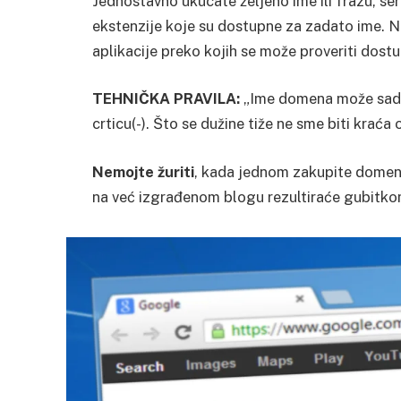
Jednostavno ukucate željeno ime ili frazu, se
ekstenzije koje su dostupne za zadato ime. 
aplikacije preko kojih se može proveriti dos
TEHNIČKA PRAVILA:
„Ime domena može sadrža
crticu(-). Što se dužine tiže ne sme biti kraća
Nemojte žuriti
, kada jednom zakupite domen
na već izgrađenom blogu rezultiraće gubitkom