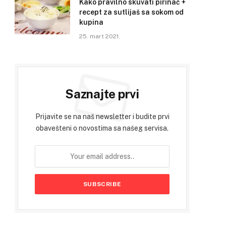
Kako pravilno skuvati pirinač +
recept za sutlijaš sa sokom od
kupina
25. mart 2021.
Saznajte prvi
Prijavite se na naš newsletter i budite prvi
obavešteni o novostima sa našeg servisa.