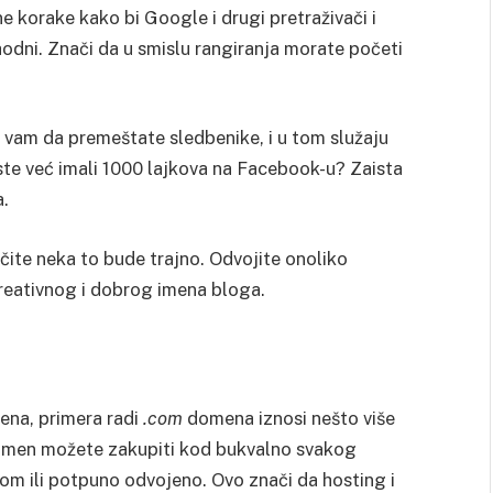
e korake kako bi Google i drugi pretraživači i
thodni. Znači da u smislu rangiranja morate početi
u vam da premeštate sledbenike, i u tom služaju
te već imali 1000 lajkova na Facebook-u? Zaista
a.
čite neka to bude trajno. Odvojite onoliko
reativnog i dobrog imena bloga.
ena, primera radi
.com
domena iznosi nešto više
domen možete zakupiti kod bukvalno svakog
om ili potpuno odvojeno. Ovo znači da hosting i