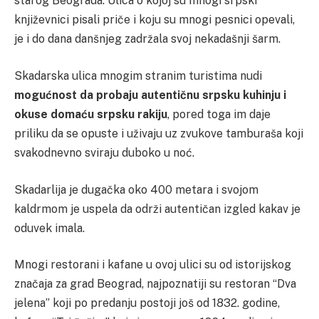
starog Beograda. Ulica o kojoj su mnogi srpski
književnici pisali priče i koju su mnogi pesnici opevali,
je i do dana danšnjeg zadržala svoj nekadašnji šarm.
Skadarska ulica mnogim stranim turistima nudi
mogućnost da probaju autentičnu srpsku kuhinju i
okuse domaću srpsku rakiju
, pored toga im daje
priliku da se opuste i uživaju uz zvukove tamburaša koji
svakodnevno sviraju duboko u noć.
Skadarlija je dugačka oko 400 metara i svojom
kaldrmom je uspela da održi autentičan izgled kakav je
oduvek imala.
Mnogi restorani i kafane u ovoj ulici su od istorijskog
značaja za grad Beograd, najpoznatiji su restoran “Dva
jelena” koji po predanju postoji još od 1832. godine,