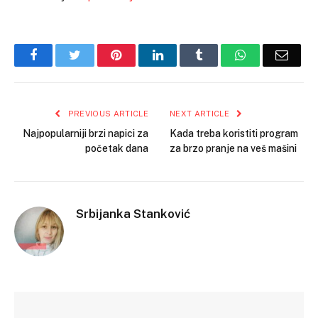
Facebook
Twitter
Pinterest
LinkedIn
Tumblr
WhatsApp
Email
PREVIOUS ARTICLE
NEXT ARTICLE
Najpopularniji brzi napici za
Kada treba koristiti program
početak dana
za brzo pranje na veš mašini
Srbijanka Stanković