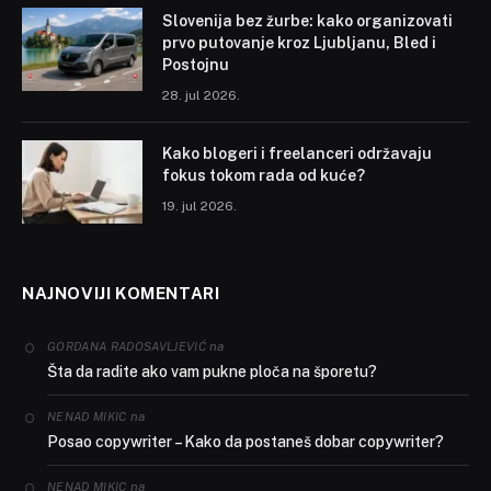
Slovenija bez žurbe: kako organizovati
prvo putovanje kroz Ljubljanu, Bled i
Postojnu
28. jul 2026.
Kako blogeri i freelanceri održavaju
fokus tokom rada od kuće?
19. jul 2026.
NAJNOVIJI KOMENTARI
na
GORDANA RADOSAVLJEVIĆ
Šta da radite ako vam pukne ploča na šporetu?
na
NENAD MIKIC
Posao copywriter – Kako da postaneš dobar copywriter?
na
NENAD MIKIC