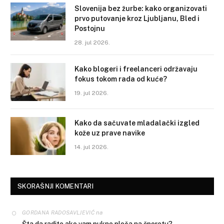
Slovenija bez žurbe: kako organizovati
prvo putovanje kroz Ljubljanu, Bled i
Postojnu
28. jul 2026.
Kako blogeri i freelanceri održavaju
fokus tokom rada od kuće?
19. jul 2026.
Kako da sačuvate mladalački izgled
kože uz prave navike
14. jul 2026.
SKORAŠNJI KOMENTARI
na
GORDANA RADOSAVLJEVIĆ
Šta da radite ako vam pukne ploča na šporetu?