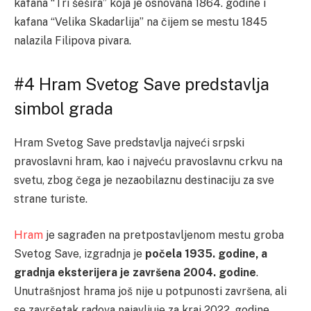
kafana “Tri šešira” koja je osnovana 1864. godine i
kafana “Velika Skadarlija” na čijem se mestu 1845
nalazila Filipova pivara.
#4 Hram Svetog Save predstavlja
simbol grada
Hram Svetog Save predstavlja najveći srpski
pravoslavni hram, kao i najveću pravoslavnu crkvu na
svetu, zbog čega je nezaobilaznu destinaciju za sve
strane turiste.
Hram
je sagrađen na pretpostavljenom mestu groba
Svetog Save, izgradnja je
počela 1935. godine, a
gradnja eksterijera je završena 2004. godine
.
Unutrašnjost hrama još nije u potpunosti završena, ali
se završetak radova najavljuje za kraj 2022. godine.