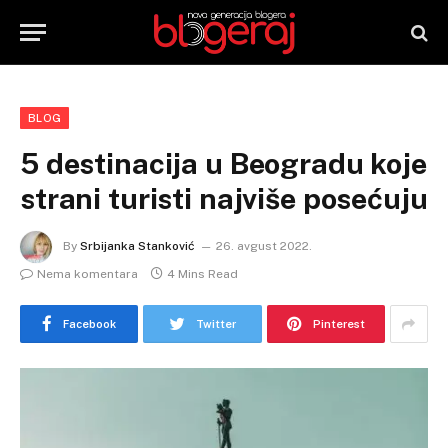
BLOG
5 destinacija u Beogradu koje
strani turisti najviše posećuju
By
Srbijanka Stanković
26. avgust 2022.
Nema komentara
4 Mins Read
Facebook
Twitter
Pinterest