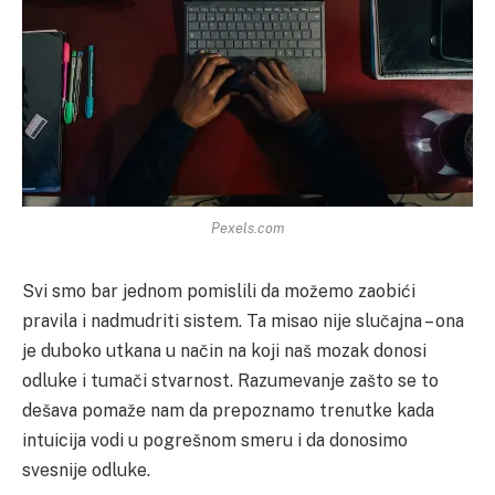
Pexels.com
Svi smo bar jednom pomislili da možemo zaobići
pravila i nadmudriti sistem. Ta misao nije slučajna – ona
je duboko utkana u način na koji naš mozak donosi
odluke i tumači stvarnost. Razumevanje zašto se to
dešava pomaže nam da prepoznamo trenutke kada
intuicija vodi u pogrešnom smeru i da donosimo
svesnije odluke.