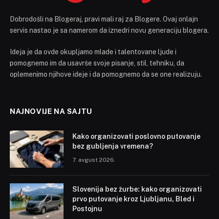
Dobrodošli na Blogeraj, pravi mali raj za Blogere. Ovaj onlajn
servis nastao je sa namerom da iznedri novu generaciju blogera.
Ideja je da ovde okupljamo mlade i talentovane ljude i
pomognemo im da usavrše svoje pisanje, stil, tehniku, da
oplemenimo njihove ideje i da pomognemo da se one realizuju.
NAJNOVIJE NA SAJTU
Kako organizovati poslovno putovanje
bez gubljenja vremena?
7. avgust 2026.
Slovenija bez žurbe: kako organizovati
prvo putovanje kroz Ljubljanu, Bled i
Postojnu