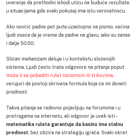
uverenje da prethodni ishodi utiču na buduće rezultate
u situacijama gde svaki pokušaj ima istu verovatnoću.
Ako novčić padne pet puta uzastopno na pismo, većina
ljudi oseća da je vreme da padne na glavu, iako su šanse
i dalje 50:50.
Sličan mehanizam deluje i u kontekstu složenijih
sistema. Ljudi često traže odgovore na pitanja poput
može li se pobediti rulet sistemom ili trikovima
,
verujući da postoji skrivena formula koja će im doneti
prednost.
Takva pitanja se redovno pojavljuju na forumima i u
pretragama na internetu, ali odgovor je uvek isti –
matematika ruleta garantuje da kasino ima stalnu
prednost
, bez obzira na strategiju igrača. Svaki okret