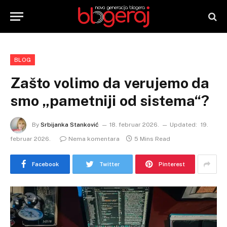
BLOG
Zašto volimo da verujemo da
smo „pametniji od sistema“?
By
Srbijanka Stanković
18. februar 2026.
Updated:
19.
februar 2026.
Nema komentara
5 Mins Read
Facebook
Twitter
Pinterest