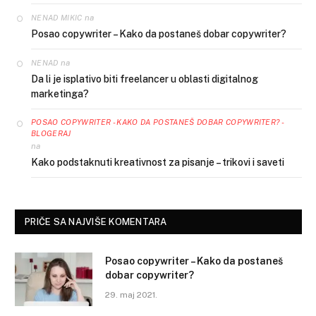
na
NENAD MIKIC
Posao copywriter – Kako da postaneš dobar copywriter?
na
NENAD
Da li je isplativo biti freelancer u oblasti digitalnog
marketinga?
POSAO COPYWRITER - KAKO DA POSTANEŠ DOBAR COPYWRITER? -
BLOGERAJ
na
Kako podstaknuti kreativnost za pisanje – trikovi i saveti
PRIČE SA NAJVIŠE KOMENTARA
Posao copywriter – Kako da postaneš
dobar copywriter?
29. maj 2021.