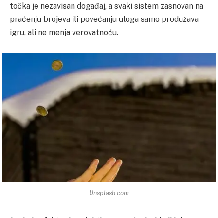
točka je nezavisan događaj, a svaki sistem zasnovan na
praćenju brojeva ili povećanju uloga samo produžava
igru, ali ne menja verovatnoću.
Unsplash.com