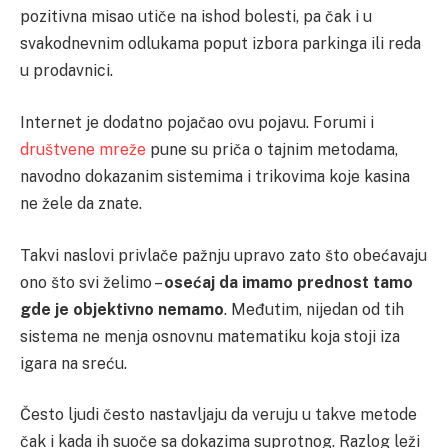
pozitivna misao utiče na ishod bolesti, pa čak i u
svakodnevnim odlukama poput izbora parkinga ili reda
u prodavnici.
Internet je dodatno pojačao ovu pojavu. Forumi i
društvene mreže
pune su priča o tajnim metodama,
navodno dokazanim sistemima i trikovima koje kasina
ne žele da znate.
Takvi naslovi privlače pažnju upravo zato što obećavaju
ono što svi želimo –
osećaj da imamo prednost tamo
gde je objektivno nemamo
. Međutim, nijedan od tih
sistema ne menja osnovnu matematiku koja stoji iza
igara na sreću.
Često ljudi često nastavljaju da veruju u takve metode
čak i kada ih suoče sa dokazima suprotnog. Razlog leži