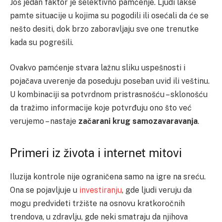
Još jedan faktor je selektivno pamćenje. Ljudi lakše
pamte situacije u kojima su pogodili ili osećali da će se
nešto desiti, dok brzo zaboravljaju sve one trenutke
kada su pogrešili.
Ovakvo pamćenje stvara lažnu sliku uspešnosti i
pojačava uverenje da poseduju poseban uvid ili veštinu.
U kombinaciji sa potvrdnom pristrasnošću – sklonošću
da tražimo informacije koje potvrđuju ono što već
verujemo – nastaje
začarani krug samozavaravanja
.
Primeri iz života i internet mitovi
Iluzija kontrole nije ograničena samo na igre na sreću.
Ona se pojavljuje u
investiranju
, gde ljudi veruju da
mogu predvideti tržište na osnovu kratkoročnih
trendova, u zdravlju, gde neki smatraju da njihova