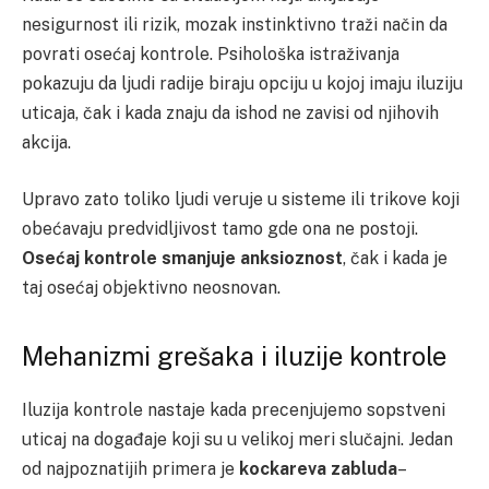
nesigurnost ili rizik, mozak instinktivno traži način da
povrati osećaj kontrole. Psihološka istraživanja
pokazuju da ljudi radije biraju opciju u kojoj imaju iluziju
uticaja, čak i kada znaju da ishod ne zavisi od njihovih
akcija.
Upravo zato toliko ljudi veruje u sisteme ili trikove koji
obećavaju predvidljivost tamo gde ona ne postoji.
Osećaj kontrole smanjuje anksioznost
, čak i kada je
taj osećaj objektivno neosnovan.
Mehanizmi grešaka i iluzije kontrole
Iluzija kontrole nastaje kada precenjujemo sopstveni
uticaj na događaje koji su u velikoj meri slučajni. Jedan
od najpoznatijih primera je
kockareva zabluda
–