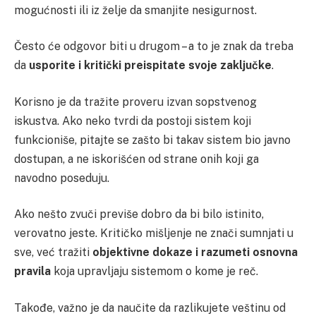
mogućnosti ili iz želje da smanjite nesigurnost.
Često će odgovor biti u drugom – a to je znak da treba
da
usporite i kritički preispitate svoje zaključke
.
Korisno je da tražite proveru izvan sopstvenog
iskustva. Ako neko tvrdi da postoji sistem koji
funkcioniše, pitajte se zašto bi takav sistem bio javno
dostupan, a ne iskorišćen od strane onih koji ga
navodno poseduju.
Ako nešto zvuči previše dobro da bi bilo istinito,
verovatno jeste. Kritičko mišljenje ne znači sumnjati u
sve, već tražiti
objektivne dokaze i razumeti osnovna
pravila
koja upravljaju sistemom o kome je reč.
Takođe, važno je da naučite da razlikujete veštinu od