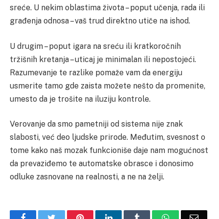
sreće. U nekim oblastima života – poput učenja, rada ili
građenja odnosa – vaš trud direktno utiče na ishod.
U drugim – poput igara na sreću ili kratkoročnih
tržišnih kretanja – uticaj je minimalan ili nepostojeći.
Razumevanje te razlike pomaže vam da energiju
usmerite tamo gde zaista možete nešto da promenite,
umesto da je trošite na iluziju kontrole.
Verovanje da smo pametniji od sistema nije znak
slabosti, već deo ljudske prirode. Međutim, svesnost o
tome kako naš mozak funkcioniše daje nam mogućnost
da prevaziđemo te automatske obrasce i donosimo
odluke zasnovane na realnosti, a ne na želji.
Facebook
Twitter
Pinterest
LinkedIn
Tumblr
WhatsApp
Email