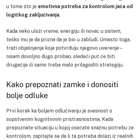
u tome što je
emotivna potreba za kontrolom jača od
logičkog zaključivanja
.
Kada neko uloži vreme, energiju ili novac u sistem,
teško mu je da prizna da je bio u zabludi. Umesto toga,
traži objašnjenja koja potvrđuju njegovo uverenje –
nisam dovoljno dugo probao, sledeći put će biti
drugačije ili samo treba malo prilagoditi strategiju.
Kako prepoznati zamke i donositi
bolje odluke
Prvi korak ka boljem odlučivanju je svesnost o
sopstvenim kognitivnim pristrasnostima. Kada
prepoznate situaciju u kojoj osećate snažnu potrebu za
kontrolom, zapitajte se da li ta potreba dolazi iz realnih