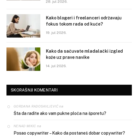
28. jul 2026.
Kako blogeri i freelanceri održavaju
fokus tokom rada od kuće?
19. jul 2026.
Kako da sačuvate mladalački izgled
kože uz prave navike
14. jul 2026.
SKORAŠNJI KOMENTARI
na
GORDANA RADOSAVLJEVIĆ
Šta da radite ako vam pukne ploča na šporetu?
na
NENAD MIKIC
Posao copywriter – Kako da postaneš dobar copywriter?