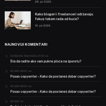
28. jul 2026.
Kako blogeri i freelanceri održavaju
fokus tokom rada od kuće?
19. jul 2026.
NAJNOVIJI KOMENTARI
na
GORDANA RADOSAVLJEVIĆ
Šta da radite ako vam pukne ploča na šporetu?
na
NENAD MIKIC
Posao copywriter – Kako da postaneš dobar copywriter?
na
NENAD MIKIC
Posao copywriter – Kako da postaneš dobar copywriter?
na
NENAD