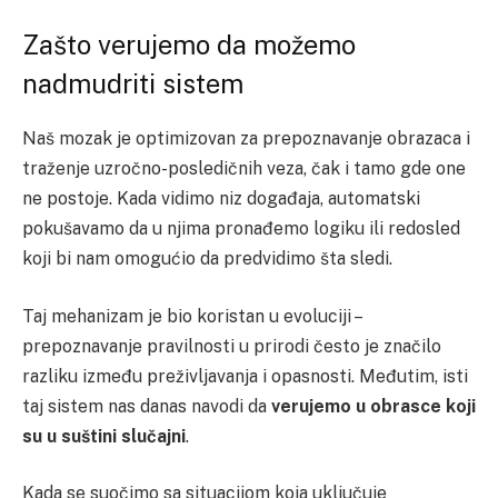
Zašto verujemo da možemo
nadmudriti sistem
Naš mozak je optimizovan za prepoznavanje obrazaca i
traženje uzročno-posledičnih veza, čak i tamo gde one
ne postoje. Kada vidimo niz događaja, automatski
pokušavamo da u njima pronađemo logiku ili redosled
koji bi nam omogućio da predvidimo šta sledi.
Taj mehanizam je bio koristan u evoluciji –
prepoznavanje pravilnosti u prirodi često je značilo
razliku između preživljavanja i opasnosti. Međutim, isti
taj sistem nas danas navodi da
verujemo u obrasce koji
su u suštini slučajni
.
Kada se suočimo sa situacijom koja uključuje