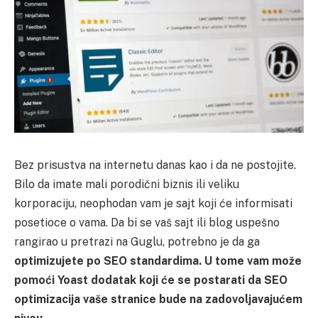
Bez prisustva na internetu danas kao i da ne postojite.
Bilo da imate mali porodični biznis ili veliku
korporaciju, neophodan vam je sajt koji će informisati
posetioce o vama. Da bi se vaš sajt ili blog uspešno
rangirao u pretrazi na Guglu, potrebno je da ga
optimizujete po SEO standardima. U tome vam može
pomoći Yoast dodatak koji će se postarati da SEO
optimizacija vaše stranice bude na zadovoljavajućem