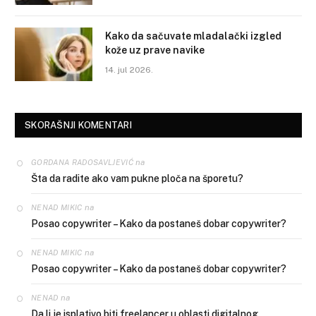
Kako da sačuvate mladalački izgled
kože uz prave navike
14. jul 2026.
SKORAŠNJI KOMENTARI
na
GORDANA RADOSAVLJEVIĆ
Šta da radite ako vam pukne ploča na šporetu?
na
NENAD MIKIC
Posao copywriter – Kako da postaneš dobar copywriter?
na
NENAD MIKIC
Posao copywriter – Kako da postaneš dobar copywriter?
na
NENAD
Da li je isplativo biti freelancer u oblasti digitalnog