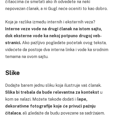
čitaocima će smetati ako ih odvedete na neki
nepovezan članak, a ni Gugl neće oceniti to kao dobro.
Koja je razlika između internih i eksternih veza?
Interne veze vode na drugi članak na istom sajtu,
dok eksterne vode ka nekoj potpuno drugoj veb-
stranici.
Ako pažljivo pogledate početak ovog teksta,
videćete da postoje dva interna linka i vode ka srodnim
temama na ovom sajtu.
Slike
Dodajte barem jednu sliku koja ilustruje vaš članak.
Slika bi trebala da bude relevantna za kontekst
u
kom se nalazi. Možete takođe dodati i
lepe,
dekorativne fotografije koje će privući pažnju
čitalaca
, ali gledajte da budu povezane sa sadržajem.