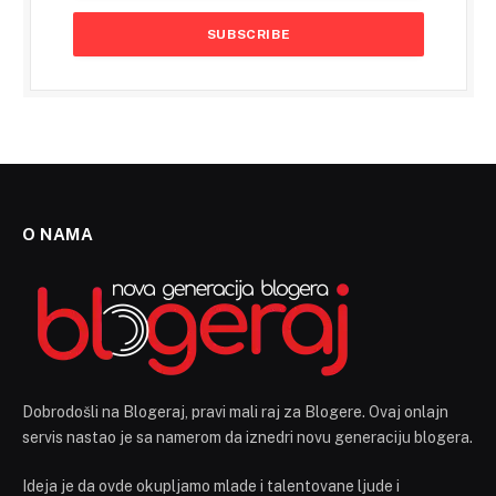
O NAMA
Dobrodošli na Blogeraj, pravi mali raj za Blogere. Ovaj onlajn
servis nastao je sa namerom da iznedri novu generaciju blogera.
Ideja je da ovde okupljamo mlade i talentovane ljude i