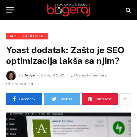
SAVETI ZA BLOGERE
Yoast dodatak: Zašto je SEO
optimizacija lakša sa njim?
By
Angie
27. april 2021.
Nema komentara
6 Mins Read
Facebook
Twitter
Pinterest