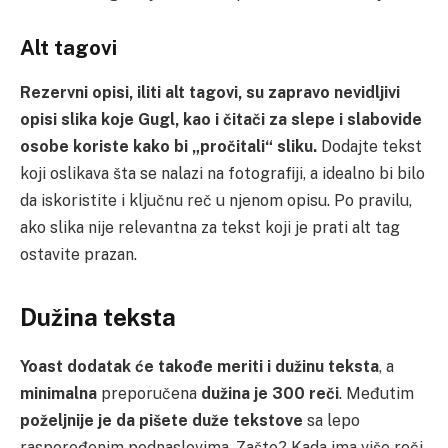
Alt tagovi
Rezervni opisi, iliti alt tagovi, su zapravo nevidljivi
opisi slika koje Gugl, kao i čitači za slepe i slabovide
osobe koriste kako bi „pročitali“ sliku.
Dodajte tekst
koji oslikava šta se nalazi na fotografiji, a idealno bi bilo
da iskoristite i ključnu reč u njenom opisu. Po pravilu,
ako slika nije relevantna za tekst koji je prati alt tag
ostavite prazan.
Dužina teksta
Yoast dodatak će takođe meriti i dužinu teksta
, a
minimalna
preporučena
dužina je 300 reči
. Međutim
poželjnije je da pišete duže tekstove
sa lepo
raspoređenim podnaslovima. Zašto? Kada ima više reči,