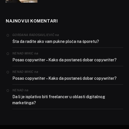
NAJNOVIJI KOMENTARI
na
GORDANA RADOSAVLJEVIĆ
Šta da radite ako vam pukne ploča na šporetu?
na
NENAD MIKIC
Posao copywriter – Kako da postaneš dobar copywriter?
na
NENAD MIKIC
Posao copywriter – Kako da postaneš dobar copywriter?
na
NENAD
Da li je isplativo biti freelancer u oblasti digitalnog
marketinga?