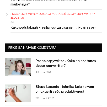
marketinga?
POSAO COPYWRITER - KAKO DA POSTANEŠ DOBAR COPYWRITER? -
BLOGERAJ
na
Kako podstaknuti kreativnost za pisanje – trikovi i saveti
PRIČE SA NAJVIŠE KOMENTARA
Posao copywriter – Kako da postaneš
dobar copywriter?
29. maj 2021.
Slepo kucanje – tehnika koja će vam
omogućiti veću produktivnost
23. mart 2021.