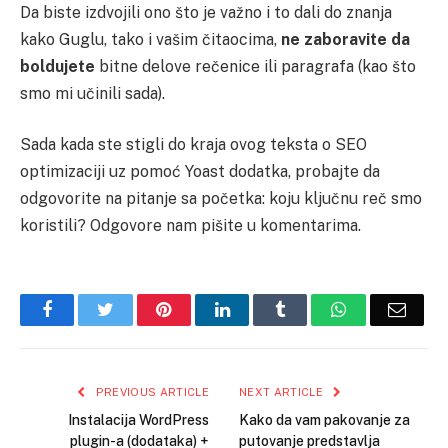
Da biste izdvojili ono što je važno i to dali do znanja
kako Guglu, tako i vašim čitaocima,
ne zaboravite da
boldujete
bitne delove rečenice ili paragrafa (kao što
smo mi učinili sada).
Sada kada ste stigli do kraja ovog teksta o SEO
optimizaciji uz pomoć Yoast dodatka, probajte da
odgovorite na pitanje sa početka: koju ključnu reč smo
koristili? Odgovore nam pišite u komentarima.
Facebook
Twitter
Pinterest
LinkedIn
Tumblr
WhatsApp
Email
PREVIOUS ARTICLE
NEXT ARTICLE
Instalacija WordPress
Kako da vam pakovanje za
plugin-a (dodataka) +
putovanje predstavlja