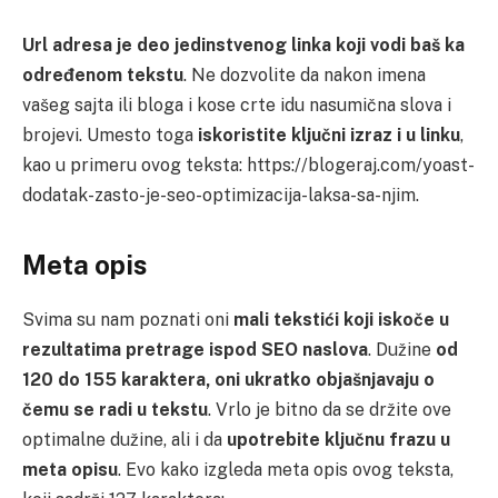
Url adresa je deo jedinstvenog linka koji vodi baš ka
određenom tekstu
. Ne dozvolite da nakon imena
vašeg sajta ili bloga i kose crte idu nasumična slova i
brojevi. Umesto toga
iskoristite ključni izraz i u linku
,
kao u primeru ovog teksta: https://blogeraj.com/yoast-
dodatak-zasto-je-seo-optimizacija-laksa-sa-njim.
Meta opis
Svima su nam poznati oni
mali tekstići koji iskoče u
rezultatima pretrage ispod SEO naslova
. Dužine
od
120 do 155 karaktera, oni ukratko objašnjavaju o
čemu se radi u tekstu
. Vrlo je bitno da se držite ove
optimalne dužine, ali i da
upotrebite ključnu frazu u
meta opisu
. Evo kako izgleda meta opis ovog teksta,