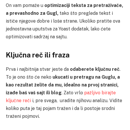
On vam pomaže u
optimizaciji teksta za pretraživače,
a prevashodno za Gugl,
tako što pregleda tekst i
ističe njegove dobre i loše strane. Ukoliko pratite ova
jednostavna uputstva za Yoast dodatak, lako ćete
optimizovati sadržaj na sajtu.
Ključna reč ili fraza
Prva i najbitnija stvar jeste da
odaberete ključnu reč
.
To je ono što će neko
ukucati u pretragu na Guglu, a
kao rezultat želite da mu, idealno na prvoj stranici,
izađe baš vaš sajt ili blog
. Zato vrlo
pažljivo birajte
ključne reči
i, pre svega, uradite njihovu analizu. Vidite
koliko puta je taj pojam tražen i da li postoje srodni
traženi pojmovi.