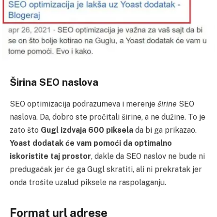
Širina SEO naslova
SEO optimizacija podrazumeva i merenje
širine
SEO
naslova. Da, dobro ste pročitali širine, a ne dužine. To je
zato što
Gugl izdvaja 600 piksela
da bi ga prikazao.
Yoast dodatak će vam pomoći da optimalno
iskoristite taj prostor
, dakle da SEO naslov ne bude ni
predugačak jer će ga Gugl skratiti, ali ni prekratak jer
onda trošite uzalud piksele na raspolaganju.
Format url adrese