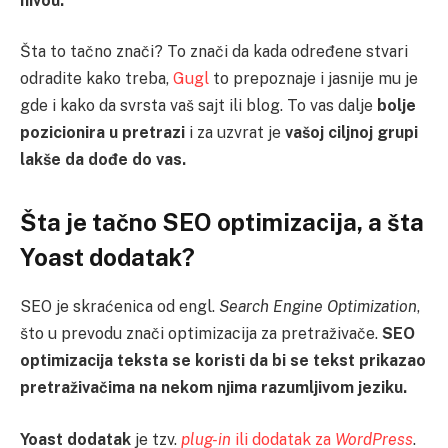
nivou.
Šta to tačno znači? To znači da kada određene stvari
odradite kako treba,
Gugl
to prepoznaje i jasnije mu je
gde i kako da svrsta vaš sajt ili blog. To vas dalje
bolje
pozicionira u pretrazi
i za uzvrat je
vašoj ciljnoj grupi
lakše da dođe do vas.
Šta je tačno SEO optimizacija, a šta
Yoast dodatak?
SEO je skraćenica od engl.
Search Engine Optimization
,
što u prevodu znači optimizacija za pretraživače.
SEO
optimizacija teksta se koristi da bi se tekst prikazao
pretraživačima na nekom njima razumljivom jeziku.
Yoast dodatak
je tzv.
plug-in
ili dodatak za
WordPress
.