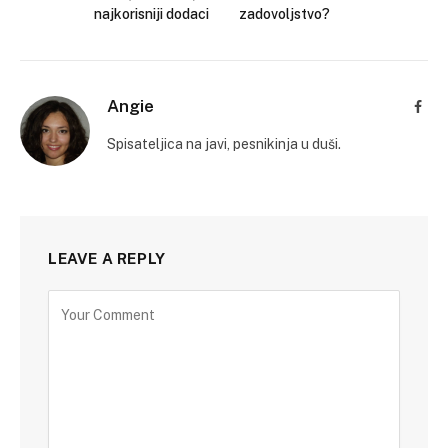
najkorisniji dodaci
zadovoljstvo?
Angie
Face
Spisateljica na javi, pesnikinja u duši.
LEAVE A REPLY