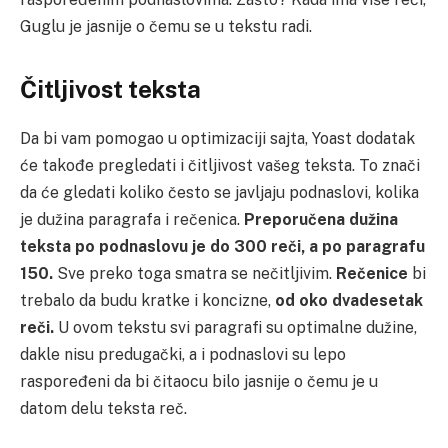
Guglu je jasnije o čemu se u tekstu radi.
Čitljivost teksta
Da bi vam pomogao u optimizaciji sajta, Yoast dodatak
će takođe pregledati i čitljivost vašeg teksta. To znači
da će gledati koliko često se javljaju podnaslovi, kolika
je dužina paragrafa i rečenica.
Preporučena dužina
teksta po podnaslovu je do 300 reči, a po paragrafu
150.
Sve preko toga smatra se nečitljivim.
Rečenice
bi
trebalo da budu kratke i koncizne,
od oko dvadesetak
reči.
U ovom tekstu svi paragrafi su optimalne dužine,
dakle nisu predugački, a i podnaslovi su lepo
raspoređeni da bi čitaocu bilo jasnije o čemu je u
datom delu teksta reč.