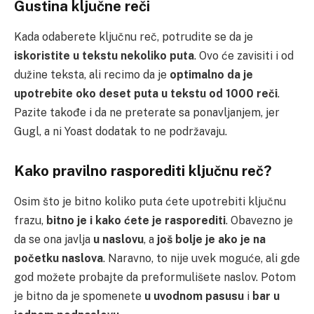
Gustina ključne reči
Kada odaberete ključnu reč, potrudite se da je
iskoristite u tekstu nekoliko puta
. Ovo će zavisiti i od
dužine teksta, ali recimo da je
optimalno da je
upotrebite oko deset puta u tekstu od 1000 reči
.
Pazite takođe i da ne preterate sa ponavljanjem, jer
Gugl, a ni Yoast dodatak to ne podržavaju.
Kako pravilno rasporediti ključnu reč?
Osim što je bitno koliko puta ćete upotrebiti ključnu
frazu,
bitno je i kako ćete je rasporediti
. Obavezno je
da se ona javlja
u naslovu
, a
još bolje je ako je na
početku naslova
. Naravno, to nije uvek moguće, ali gde
god možete probajte da preformulišete naslov. Potom
je bitno da je spomenete
u uvodnom pasusu
i
bar u