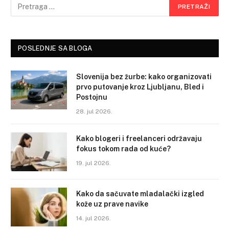
POSLEDNJE SA BLOGA
Slovenija bez žurbe: kako organizovati
prvo putovanje kroz Ljubljanu, Bled i
Postojnu
28. jul 2026.
Kako blogeri i freelanceri održavaju
fokus tokom rada od kuće?
19. jul 2026.
Kako da sačuvate mladalački izgled
kože uz prave navike
14. jul 2026.