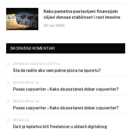
Kako pametno postavljeni finansijski
ciljevi donose stabilnost i rast imovine
30. jun 2026.
SKORAŠNJI KOMENTARI
na
GORDANA RADOSAVLJEVIĆ
Šta da radite ako vam pukne ploča na šporetu?
na
NENAD MIKIC
Posao copywriter – Kako da postaneš dobar copywriter?
na
NENAD MIKIC
Posao copywriter – Kako da postaneš dobar copywriter?
na
NENAD
Da li je isplativo biti freelancer u oblasti digitalnog