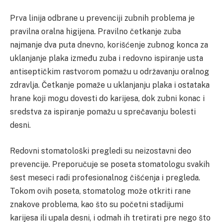
Prva linija odbrane u prevenciji zubnih problema je
pravilna oralna higijena. Pravilno četkanje zuba
najmanje dva puta dnevno, korišćenje zubnog konca za
uklanjanje plaka između zuba i redovno ispiranje usta
antiseptičkim rastvorom pomažu u održavanju oralnog
zdravlja. Četkanje pomaže u uklanjanju plaka i ostataka
hrane koji mogu dovesti do karijesa, dok zubni konac i
sredstva za ispiranje pomažu u sprečavanju bolesti
desni.
Redovni stomatološki pregledi su neizostavni deo
prevencije. Preporučuje se poseta stomatologu svakih
šest meseci radi profesionalnog čišćenja i pregleda.
Tokom ovih poseta, stomatolog može otkriti rane
znakove problema, kao što su početni stadijumi
karijesa ili upala desni, i odmah ih tretirati pre nego što