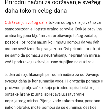
Prirodni načini za održavanje svežeg
daha tokom celog dana
Održavanje svežeg daha
tokom celog dana je važno za
samopouzdanje i opšte oralno zdravlje. Dok je pravilna
oralna higijena ključna za sprečavanje lošeg zadaha,
postoje i prirodni načini koji mogu pomoći da vaš dah
ostane svež između pranja zuba. Ovi prirodni pristupi
ne samo da pomažu u neutralisanju neprijatnih mirisa,
već i podržavaju zdravlje usne šupljine na duži rok.
Jedan od najefikasnijih prirodnih načina za održavanje
svežeg daha je konzumacija vode. Hidratacija pomaže u
proizvodnji pljuvačke, koja prirodno ispira bakterije i
ostatke hrane iz usta, sprečavajući stvaranje
neprijatnog mirisa. Pijenje vode tokom dana, posebno
nakon obroka, može pomoći da se eliminišu čestice