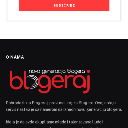
O NAMA
Dobrodošli na Blogeraj, pravi mali raj za Blogere. Ovaj onlajn
servis nastao je sa namerom da iznedri novu generaciju blogera.
Ideja je da ovde okupljamo mlade i talentovane ljude i