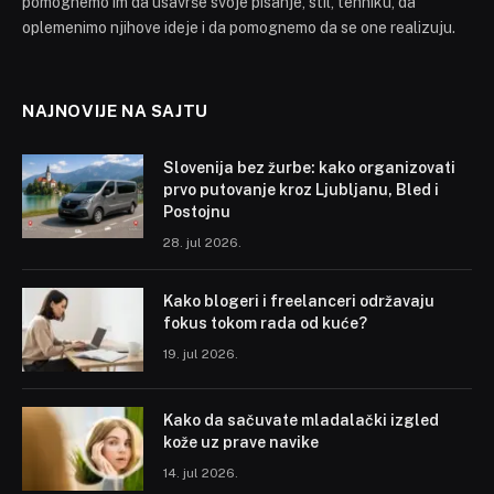
pomognemo im da usavrše svoje pisanje, stil, tehniku, da
oplemenimo njihove ideje i da pomognemo da se one realizuju.
NAJNOVIJE NA SAJTU
Slovenija bez žurbe: kako organizovati
prvo putovanje kroz Ljubljanu, Bled i
Postojnu
28. jul 2026.
Kako blogeri i freelanceri održavaju
fokus tokom rada od kuće?
19. jul 2026.
Kako da sačuvate mladalački izgled
kože uz prave navike
14. jul 2026.