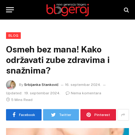
BLOG
Osmeh bez mana! Kako
održavati zube zdravima i
snažnima?
By
Srbijanka Stanković
16. septembar 2024.
Updated:
19. septembar 2024.
Nema komentara
5 Mins Read
Facebook
Twitter
Pinterest