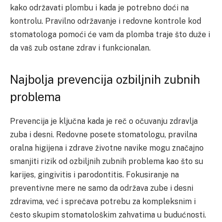
kako održavati plombu i kada je potrebno doći na
kontrolu. Pravilno održavanje i redovne kontrole kod
stomatologa pomoći će vam da plomba traje što duže i
da vaš zub ostane zdrav i funkcionalan.
Najbolja prevencija ozbiljnih zubnih
problema
Prevencija je ključna kada je reč o očuvanju zdravlja
zuba i desni. Redovne posete stomatologu, pravilna
oralna higijena i zdrave životne navike mogu značajno
smanjiti rizik od ozbiljnih zubnih problema kao što su
karijes, gingivitis i parodontitis. Fokusiranje na
preventivne mere ne samo da održava zube i desni
zdravima, već i sprečava potrebu za kompleksnim i
često skupim stomatološkim zahvatima u budućnosti.