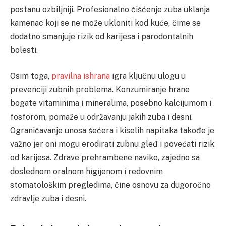
postanu ozbiljniji. Profesionalno čišćenje zuba uklanja
kamenac koji se ne može ukloniti kod kuće, čime se
dodatno smanjuje rizik od karijesa i parodontalnih
bolesti.
Osim toga,
pravilna ishrana
igra ključnu ulogu u
prevenciji zubnih problema. Konzumiranje hrane
bogate vitaminima i mineralima, posebno kalcijumom i
fosforom, pomaže u održavanju jakih zuba i desni.
Ograničavanje unosa šećera i kiselih napitaka takođe je
važno jer oni mogu erodirati zubnu gleđ i povećati rizik
od karijesa. Zdrave prehrambene navike, zajedno sa
doslednom oralnom higijenom i redovnim
stomatološkim pregledima, čine osnovu za dugoročno
zdravlje zuba i desni.