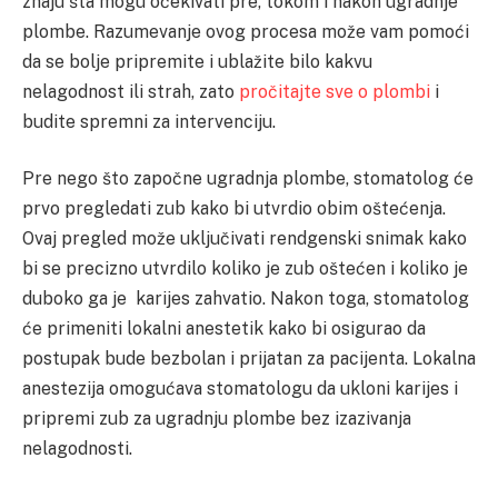
znaju šta mogu očekivati pre, tokom i nakon ugradnje
plombe. Razumevanje ovog procesa može vam pomoći
da se bolje pripremite i ublažite bilo kakvu
nelagodnost ili strah, zato
pročitajte sve o plombi
i
budite spremni za intervenciju.
Pre nego što započne ugradnja plombe, stomatolog će
prvo pregledati zub kako bi utvrdio obim oštećenja.
Ovaj pregled može uključivati rendgenski snimak kako
bi se precizno utvrdilo koliko je zub oštećen i koliko je
duboko ga je karijes zahvatio. Nakon toga, stomatolog
će primeniti lokalni anestetik kako bi osigurao da
postupak bude bezbolan i prijatan za pacijenta. Lokalna
anestezija omogućava stomatologu da ukloni karijes i
pripremi zub za ugradnju plombe bez izazivanja
nelagodnosti.