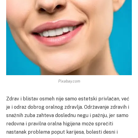
Pixabay.com
Zdrav i blistav osmeh nije samo estetski privlačan, već
je i odraz dobrog oralnog zdravlja. Održavanje zdravih i
snažnih zuba zahteva doslednu negu i pažnju, jer samo
redovna i pravilna oralna higijena može sprečiti
nastanak problema poput karijesa, bolesti desni i