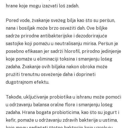
hrane koje mogu izazvati loš zadah.
Pored vode, žvakanje svežeg bilja kao što su peršun,
nana i bosiljak može brzo osvežiti dah. Ove biljke
sadrže prirodne antibakterijske i dezodorirajuće
sastojke koji pomažu u neutralisanju mirisa. Peršun je
posebno efikasan jer sadrži hlorofil, prirodno jedinjenje
koje pomaže u eliminaciji toksina i smanjenju lošeg
zadaha. Žvakanje ovih biljaka nakon obroka može
pružiti trenutnu osveženje daha i doprineti
dugotrajnom efektu.
Takođe, uključivanje probiotika u ishranu može pomoći
u održavanju balansa oralne flore i smanjenju lošeg
zadaha. Hrana bogata probioticima, kao što su jogurt i
kefir, pomaže u održavanju zdravih bakterija u ustima,
koje mogu nadjačati štetne bakterije koje uzrokuju