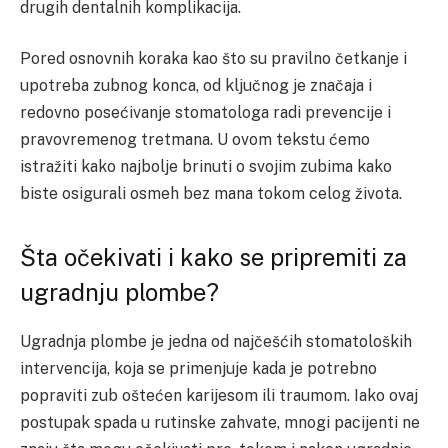
drugih dentalnih komplikacija.
Pored osnovnih koraka kao što su pravilno četkanje i
upotreba zubnog konca, od ključnog je značaja i
redovno posećivanje stomatologa radi prevencije i
pravovremenog tretmana. U ovom tekstu ćemo
istražiti kako najbolje brinuti o svojim zubima kako
biste osigurali osmeh bez mana tokom celog života.
Šta očekivati i kako se pripremiti za
ugradnju plombe?
Ugradnja plombe je jedna od najčešćih stomatoloških
intervencija, koja se primenjuje kada je potrebno
popraviti zub oštećen karijesom ili traumom. Iako ovaj
postupak spada u rutinske zahvate, mnogi pacijenti ne