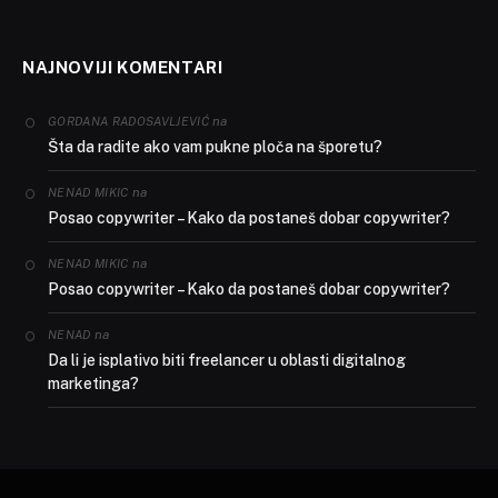
NAJNOVIJI KOMENTARI
na
GORDANA RADOSAVLJEVIĆ
Šta da radite ako vam pukne ploča na šporetu?
na
NENAD MIKIC
Posao copywriter – Kako da postaneš dobar copywriter?
na
NENAD MIKIC
Posao copywriter – Kako da postaneš dobar copywriter?
na
NENAD
Da li je isplativo biti freelancer u oblasti digitalnog
marketinga?