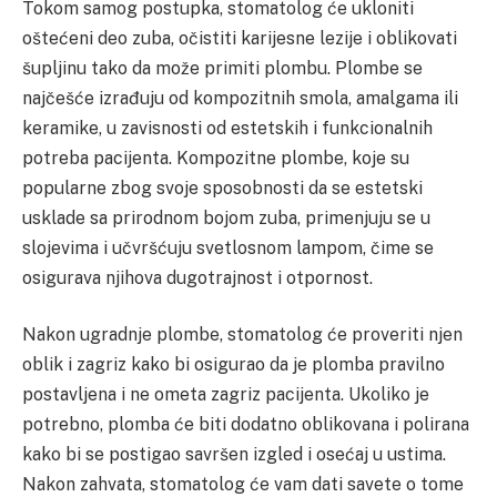
Tokom samog postupka, stomatolog će ukloniti
oštećeni deo zuba, očistiti karijesne lezije i oblikovati
šupljinu tako da može primiti plombu. Plombe se
najčešće izrađuju od kompozitnih smola, amalgama ili
keramike, u zavisnosti od estetskih i funkcionalnih
potreba pacijenta. Kompozitne plombe, koje su
popularne zbog svoje sposobnosti da se estetski
usklade sa prirodnom bojom zuba, primenjuju se u
slojevima i učvršćuju svetlosnom lampom, čime se
osigurava njihova dugotrajnost i otpornost.
Nakon ugradnje plombe, stomatolog će proveriti njen
oblik i zagriz kako bi osigurao da je plomba pravilno
postavljena i ne ometa zagriz pacijenta. Ukoliko je
potrebno, plomba će biti dodatno oblikovana i polirana
kako bi se postigao savršen izgled i osećaj u ustima.
Nakon zahvata, stomatolog će vam dati savete o tome