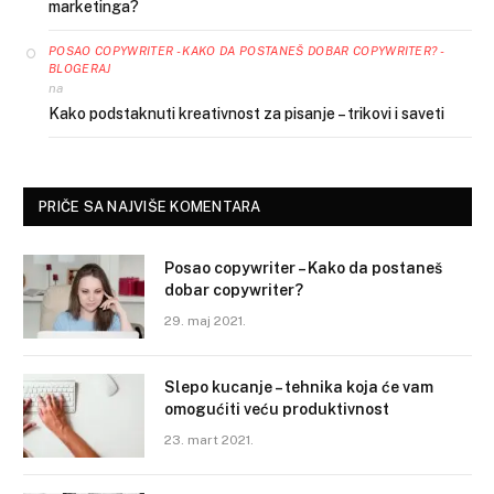
marketinga?
POSAO COPYWRITER - KAKO DA POSTANEŠ DOBAR COPYWRITER? -
BLOGERAJ
na
Kako podstaknuti kreativnost za pisanje – trikovi i saveti
PRIČE SA NAJVIŠE KOMENTARA
Posao copywriter – Kako da postaneš
dobar copywriter?
29. maj 2021.
Slepo kucanje – tehnika koja će vam
omogućiti veću produktivnost
23. mart 2021.