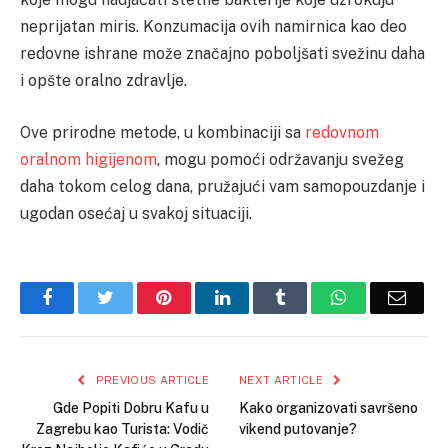
neprijatan miris. Konzumacija ovih namirnica kao deo
redovne ishrane može značajno poboljšati svežinu daha
i opšte oralno zdravlje.
Ove prirodne metode, u kombinaciji sa
redovnom
oralnom higijenom
, mogu pomoći održavanju svežeg
daha tokom celog dana, pružajući vam samopouzdanje i
ugodan osećaj u svakoj situaciji.
Facebook
Twitter
Pinterest
LinkedIn
Tumblr
WhatsApp
Email
PREVIOUS ARTICLE
NEXT ARTICLE
Gde Popiti Dobru Kafu u
Kako organizovati savršeno
Zagrebu kao Turista: Vodič
vikend putovanje?