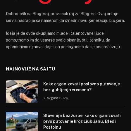
Dobrodošli na Blogeraj, pravi mali raj za Blogere. Ovaj onlajn
servis nastao je sa namerom da iznedri novu generaciju blogera.
Ideja je da ovde okupljamo mlade i talentovane ljude i
pomognemo im da usavrše svoje pisanje, stil, tehniku, da
oplemenimo njihove ideje i da pomognemo da se one realizuju.
NAJNOVIJE NA SAJTU
Kako organizovati poslovno putovanje
bez gubljenja vremena?
7. avgust 2026.
Slovenija bez žurbe: kako organizovati
prvo putovanje kroz Ljubljanu, Bled i
Postojnu