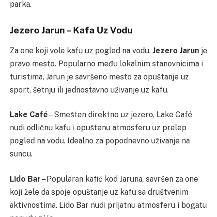
parka.
Jezero Jarun – Kafa Uz Vodu
Za one koji vole kafu uz pogled na vodu,
Jezero Jarun
je
pravo mesto. Popularno među lokalnim stanovnicima i
turistima, Jarun je savršeno mesto za opuštanje uz
sport, šetnju ili jednostavno uživanje uz kafu.
Lake Café
– Smešten direktno uz jezero, Lake Café
nudi odličnu kafu i opuštenu atmosferu uz prelep
pogled na vodu. Idealno za popodnevno uživanje na
suncu.
Lido Bar
– Popularan kafić kod Jaruna, savršen za one
koji žele da spoje opuštanje uz kafu sa društvenim
aktivnostima. Lido Bar nudi prijatnu atmosferu i bogatu