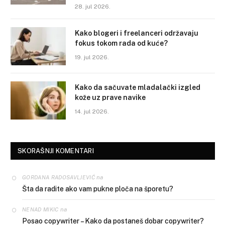
28. jul 2026.
Kako blogeri i freelanceri održavaju
fokus tokom rada od kuće?
19. jul 2026.
Kako da sačuvate mladalački izgled
kože uz prave navike
14. jul 2026.
SKORAŠNJI KOMENTARI
na
GORDANA RADOSAVLJEVIĆ
Šta da radite ako vam pukne ploča na šporetu?
na
NENAD MIKIC
Posao copywriter – Kako da postaneš dobar copywriter?