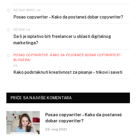
na
NENAD MIKIC
Posao copywriter – Kako da postaneš dobar copywriter?
na
NENAD
Da li je isplativo biti freelancer u oblasti digitalnog
marketinga?
POSAO COPYWRITER - KAKO DA POSTANEŠ DOBAR COPYWRITER? -
BLOGERAJ
na
Kako podstaknuti kreativnost za pisanje – trikovi i saveti
PRIČE SA NAJVIŠE KOMENTARA
Posao copywriter – Kako da postaneš
dobar copywriter?
29. maj 2021.