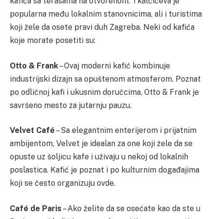
kafića sa terasama na otvorenom. Tkalčićeva je
popularna među lokalnim stanovnicima, ali i turistima
koji žele da osete pravi duh Zagreba. Neki od kafića
koje morate posetiti su:
Otto & Frank
– Ovaj moderni kafić kombinuje
industrijski dizajn sa opuštenom atmosferom. Poznat
po odličnoj kafi i ukusnim doručcima, Otto & Frank je
savršeno mesto za jutarnju pauzu.
Velvet Café
– Sa elegantnim enterijerom i prijatnim
ambijentom, Velvet je idealan za one koji žele da se
opuste uz šoljicu kafe i uživaju u nekoj od lokalnih
poslastica. Kafić je poznat i po kulturnim događajima
koji se često organizuju ovde.
Café de Paris
– Ako želite da se osećate kao da ste u