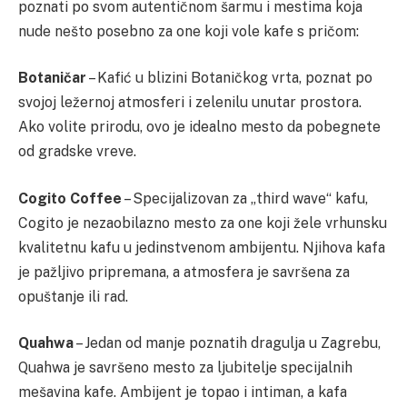
poznati po svom autentičnom šarmu i mestima koja
nude nešto posebno za one koji vole kafe s pričom:
Botaničar
– Kafić u blizini Botaničkog vrta, poznat po
svojoj ležernoj atmosferi i zelenilu unutar prostora.
Ako volite prirodu, ovo je idealno mesto da pobegnete
od gradske vreve.
Cogito Coffee
– Specijalizovan za „third wave“ kafu,
Cogito je nezaobilazno mesto za one koji žele vrhunsku
kvalitetnu kafu u jedinstvenom ambijentu. Njihova kafa
je pažljivo pripremana, a atmosfera je savršena za
opuštanje ili rad.
Quahwa
– Jedan od manje poznatih dragulja u Zagrebu,
Quahwa je savršeno mesto za ljubitelje specijalnih
mešavina kafe. Ambijent je topao i intiman, a kafa