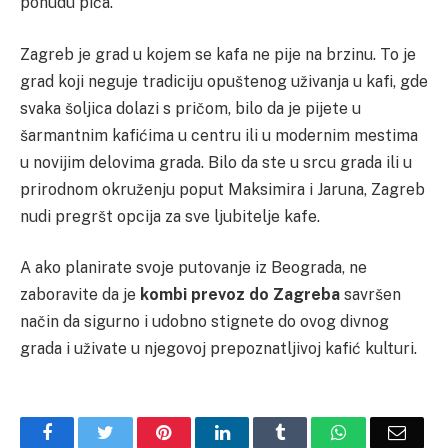
ponudu pića.
Zagreb je grad u kojem se kafa ne pije na brzinu. To je
grad koji neguje tradiciju opuštenog uživanja u kafi, gde
svaka šoljica dolazi s pričom, bilo da je pijete u
šarmantnim kafićima u centru ili u modernim mestima
u novijim delovima grada. Bilo da ste u srcu grada ili u
prirodnom okruženju poput Maksimira i Jaruna, Zagreb
nudi pregršt opcija za sve ljubitelje kafe.
A ako planirate svoje putovanje iz Beograda, ne
zaboravite da je
kombi prevoz do Zagreba
savršen
način da sigurno i udobno stignete do ovog divnog
grada i uživate u njegovoj prepoznatljivoj kafić kulturi.
Facebook
Twitter
Pinterest
LinkedIn
Tumblr
WhatsApp
Email