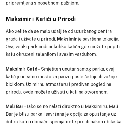
pripremljena s posebnom pažnjom.
Maksimir i Kafići u Prirodi
Ako želite da se malo udaljite od užurbanog centra
grada i uživate u prirodi,
Maksimir
je savršena lokacija.
Ovaj veliki park nudi nekoliko kafića gde možete popiti
kafu okruženi zelenilom i svežim vazduhom.
Maksimir Café
– Smješten unutar samog parka, ovaj
kafić je idealno mesto za pauzu posle šetnje ili vožnje
biciklom. Uz mirnu atmosferu i predivan pogled na
prirodu, ovde možete uživati u kafi na otvorenom.
Mali Bar
– Iako se ne nalazi direktno u Maksimiru, Mali
Bar je blizu parka i savršena je opcija za opuštanje uz
dobru kafu i domaće specijalitete pre ili nakon obilaska