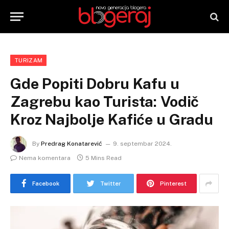
TURIZAM
Gde Popiti Dobru Kafu u
Zagrebu kao Turista: Vodič
Kroz Najbolje Kafiće u Gradu
By
Predrag Konatarević
9. septembar 2024.
Nema komentara
5 Mins Read
Facebook
Twitter
Pinterest