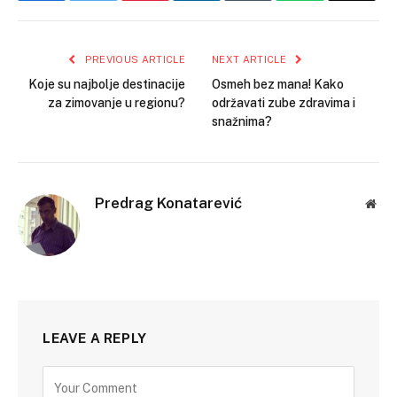
PREVIOUS ARTICLE
NEXT ARTICLE
Koje su najbolje destinacije
Osmeh bez mana! Kako
za zimovanje u regionu?
održavati zube zdravima i
snažnima?
Predrag Konatarević
Web
LEAVE A REPLY