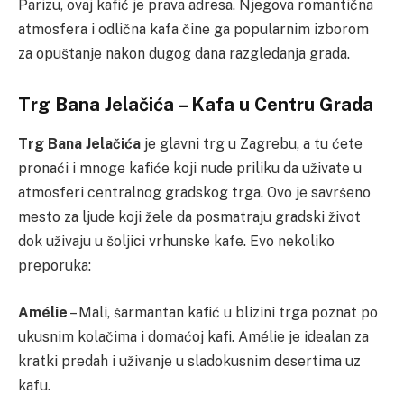
Parizu, ovaj kafić je prava adresa. Njegova romantična
atmosfera i odlična kafa čine ga popularnim izborom
za opuštanje nakon dugog dana razgledanja grada.
Trg Bana Jelačića – Kafa u Centru Grada
Trg Bana Jelačića
je glavni trg u Zagrebu, a tu ćete
pronaći i mnoge kafiće koji nude priliku da uživate u
atmosferi centralnog gradskog trga. Ovo je savršeno
mesto za ljude koji žele da posmatraju gradski život
dok uživaju u šoljici vrhunske kafe. Evo nekoliko
preporuka:
Amélie
– Mali, šarmantan kafić u blizini trga poznat po
ukusnim kolačima i domaćoj kafi. Amélie je idealan za
kratki predah i uživanje u sladokusnim desertima uz
kafu.