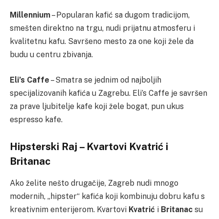
Millennium
– Popularan kafić sa dugom tradicijom,
smešten direktno na trgu, nudi prijatnu atmosferu i
kvalitetnu kafu. Savršeno mesto za one koji žele da
budu u centru zbivanja.
Eli’s Caffe
– Smatra se jednim od najboljih
specijalizovanih kafića u Zagrebu. Eli’s Caffe je savršen
za prave ljubitelje kafe koji žele bogat, pun ukus
espresso kafe.
Hipsterski Raj – Kvartovi Kvatrić i
Britanac
Ako želite nešto drugačije, Zagreb nudi mnogo
modernih, „hipster“ kafića koji kombinuju dobru kafu s
kreativnim enterijerom. Kvartovi
Kvatrić
i
Britanac
su