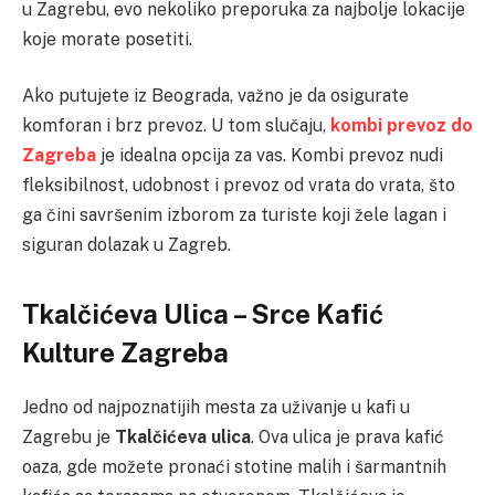
u Zagrebu, evo nekoliko preporuka za najbolje lokacije
koje morate posetiti.
Ako putujete iz Beograda, važno je da osigurate
komforan i brz prevoz. U tom slučaju,
kombi prevoz do
Zagreba
je idealna opcija za vas. Kombi prevoz nudi
fleksibilnost, udobnost i prevoz od vrata do vrata, što
ga čini savršenim izborom za turiste koji žele lagan i
siguran dolazak u Zagreb.
Tkalčićeva Ulica – Srce Kafić
Kulture Zagreba
Jedno od najpoznatijih mesta za uživanje u kafi u
Zagrebu je
Tkalčićeva ulica
. Ova ulica je prava kafić
oaza, gde možete pronaći stotine malih i šarmantnih