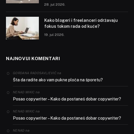
28. jul 2026.
Kako blogeri i freelanceri održavaju
fokus tokom rada od kuće?
19. jul 2026.
NAJNOVIJI KOMENTARI
na
GORDANA RADOSAVLJEVIĆ
Šta da radite ako vam pukne ploča na šporetu?
na
NENAD MIKIC
Posao copywriter – Kako da postaneš dobar copywriter?
na
NENAD MIKIC
Posao copywriter – Kako da postaneš dobar copywriter?
na
NENAD