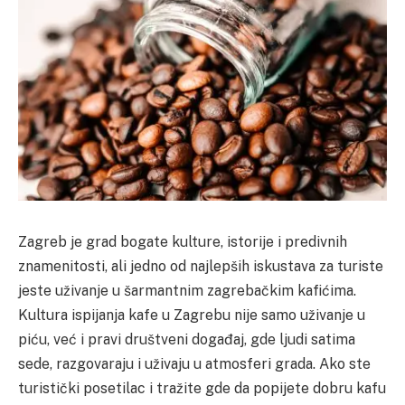
Zagreb je grad bogate kulture, istorije i predivnih
znamenitosti, ali jedno od najlepših iskustava za turiste
jeste uživanje u šarmantnim zagrebačkim kafićima.
Kultura ispijanja kafe u Zagrebu nije samo uživanje u
piću, već i pravi društveni događaj, gde ljudi satima
sede, razgovaraju i uživaju u atmosferi grada. Ako ste
turistički posetilac i tražite gde da popijete dobru kafu