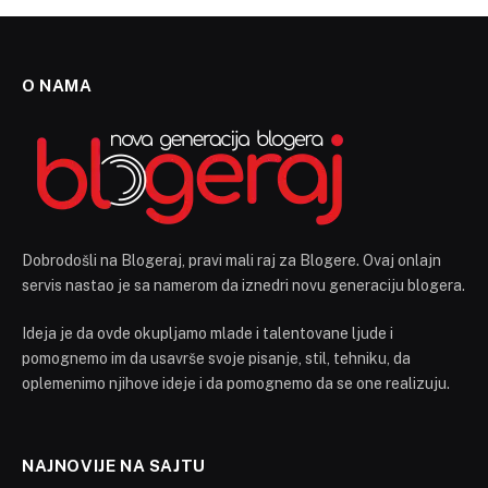
O NAMA
Dobrodošli na Blogeraj, pravi mali raj za Blogere. Ovaj onlajn
servis nastao je sa namerom da iznedri novu generaciju blogera.
Ideja je da ovde okupljamo mlade i talentovane ljude i
pomognemo im da usavrše svoje pisanje, stil, tehniku, da
oplemenimo njihove ideje i da pomognemo da se one realizuju.
NAJNOVIJE NA SAJTU