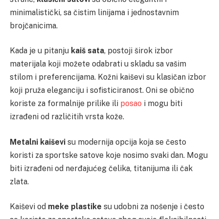
minimalistički, sa čistim linijama i jednostavnim
brojčanicima.
Kada je u pitanju
kaiš sata
, postoji širok izbor
materijala koji možete odabrati u skladu sa vašim
stilom i preferencijama. Kožni kaiševi su klasičan izbor
koji pruža eleganciju i sofisticiranost. Oni se obično
koriste za formalnije prilike ili
posao
i mogu biti
izrađeni od različitih vrsta kože.
Metalni kaiševi
su modernija opcija koja se često
koristi za sportske satove koje nosimo svaki dan. Mogu
biti izrađeni od nerđajućeg čelika, titanijuma ili čak
zlata.
Kaiševi od
meke plastike
su udobni za nošenje i često