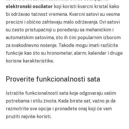
elektronski oscilator
koji koristi kvarcni kristal kako
bi održavao tačnost vremena. Kvarcni satovi su veoma
precizni i obično zahtevaju malo održavanja. Ovi satovi
su često pristupačniji u poređenju sa mehaničkim i
automatskim satovima, što ih čini popularnim izborom
za svakodnevno nošenje. Takođe mogu imati različite
funkcije kao što su hronometar, alarm, kalendar i druge
korisne karakteristike.
Proverite funkcionalnosti sata
Istražite funkcionalnosti sata koje odgovaraju vašim
potrebama i stilu života. Kada birate sat, važno je da
razmotrite sve opcije i pronađete onaj koji će vam
pružiti najviše koristi.