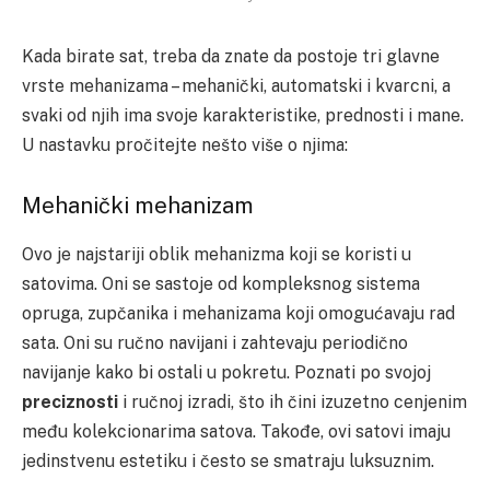
Kada birate sat, treba da znate da postoje tri glavne
vrste mehanizama – mehanički, automatski i kvarcni, a
svaki od njih ima svoje karakteristike, prednosti i mane.
U nastavku pročitejte nešto više o njima:
Mehanički mehanizam
Ovo je najstariji oblik mehanizma koji se koristi u
satovima. Oni se sastoje od kompleksnog sistema
opruga, zupčanika i mehanizama koji omogućavaju rad
sata. Oni su ručno navijani i zahtevaju periodično
navijanje kako bi ostali u pokretu. Poznati po svojoj
preciznosti
i ručnoj izradi, što ih čini izuzetno cenjenim
među kolekcionarima satova. Takođe, ovi satovi imaju
jedinstvenu estetiku i često se smatraju luksuznim.