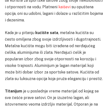
se koriste za sportske satove zbog svoje fleksibilnosti
i otpornosti na vodu. Platneni
kaiševi
su opuštena
opcija, oni su udobni, lagani i dolaze u različitim bojama
i dezenima.
Kada je u pitanju
kućište sata
, metalna kućišta su
često omiljena zbog svoje izdržljivosti i dugotrajnosti.
Metalna kućišta mogu biti izrađena od nerđajućeg
čelika, aluminijuma ili zlata. Nerđajući čelik je
popularan izbor zbog svoje otpornosti na koroziju i
visoke trajnosti. Aluminijum je lagan materijal koji
može biti dobar izbor za sportske satove. Kućišta od
zlata su luksuzna opcija koja pruža eleganciju i prestiž.
Titanijum
je u poslednje vreme materijal od kojeg se
sve češće prave satovi. On je izuzetno lagan, ali
istovremeno veoma izdržljiv materijal. Otporan je na