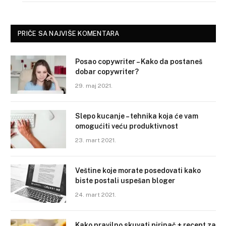
PRIČE SA NAJVIŠE KOMENTARA
Posao copywriter – Kako da postaneš
dobar copywriter?
29. maj 2021.
Slepo kucanje – tehnika koja će vam
omogućiti veću produktivnost
23. mart 2021.
Veštine koje morate posedovati kako
biste postali uspešan bloger
24. mart 2021.
Kako pravilno skuvati pirinač + recept za