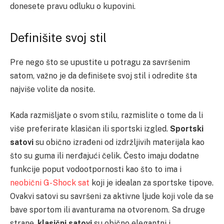
donesete pravu odluku o kupovini.
Definišite svoj stil
Pre nego što se upustite u potragu za savršenim
satom, važno je da definišete svoj stil i odredite šta
najviše volite da nosite.
Kada razmišljate o svom stilu, razmislite o tome da li
više preferirate klasičan ili sportski izgled.
Sportski
satovi
su obično izrađeni od izdržljivih materijala kao
što su guma ili nerđajući čelik. Često imaju dodatne
funkcije poput vodootpornosti kao što to ima i
neobični G-Shock sat
koji je idealan za sportske tipove.
Ovakvi satovi su savršeni za aktivne ljude koji vole da se
bave sportom ili avanturama na otvorenom. Sa druge
strane,
klasični satovi
su obično elegantni i