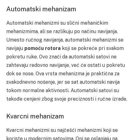
Automatski mehanizam
Automatski mehanizmi su slični mehaničkim
mehanizmima, ali se razlikuju po načinu navijanja.
Umesto ručnog navijanja, automatski mehanizmi se
navijaju
pomoću rotora
koji se pokreće pri svakom
pokretu ruke. Ovo znači da automatski satovi ne
zahtevaju redovno navijanje, već će ostati u pokretu
dok se nose. Ova vrsta mehanizma je praktična za
svakodnevno nošenje, jer se sat automatski navija
tokom normalne aktivnosti. Automatski satovi su
takođe cenjeni zbog svoje preciznosti i ručne izrade.
Kvarcni mehanizam
Kvarcni mehanizmi su najčešći mehanizmi koji se
koriste u modernim satovima. Oni se oslanjaju na