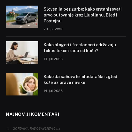
Slovenija bez žurbe: kako organizovati
prvo putovanje kroz Ljubljanu, Bled i
Postojnu
28. jul 2026.
Kako blogeri i freelanceri održavaju
fokus tokom rada od kuće?
19. jul 2026.
Kako da sačuvate mladalački izgled
kože uz prave navike
14. jul 2026.
NAJNOVIJI KOMENTARI
na
GORDANA RADOSAVLJEVIĆ