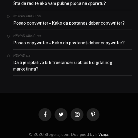
Šta da radite ako vam pukne ploča na šporetu?
na
NENAD MIKIC
Posao copywriter – Kako da postaneš dobar copywriter?
na
NENAD MIKIC
Posao copywriter – Kako da postaneš dobar copywriter?
na
NENAD
Da li je isplativo biti freelancer u oblasti digitalnog
marketinga?
Facebook
Twitter
Instagram
Pinterest
© 2026 Blogeraj.com. Designed by
InVizija
.