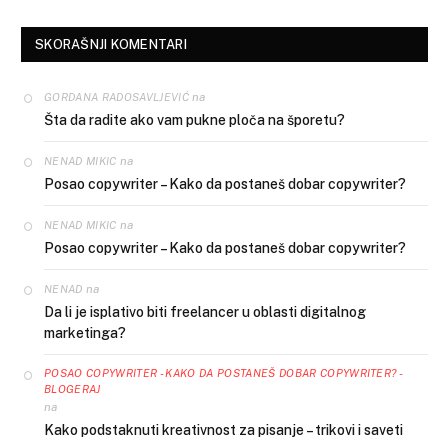
SKORAŠNJI KOMENTARI
na
GORDANA RADOSAVLJEVIĆ
Šta da radite ako vam pukne ploča na šporetu?
na
NENAD MIKIC
Posao copywriter – Kako da postaneš dobar copywriter?
na
NENAD MIKIC
Posao copywriter – Kako da postaneš dobar copywriter?
na
NENAD
Da li je isplativo biti freelancer u oblasti digitalnog
marketinga?
POSAO COPYWRITER - KAKO DA POSTANEŠ DOBAR COPYWRITER? -
BLOGERAJ
na
Kako podstaknuti kreativnost za pisanje – trikovi i saveti