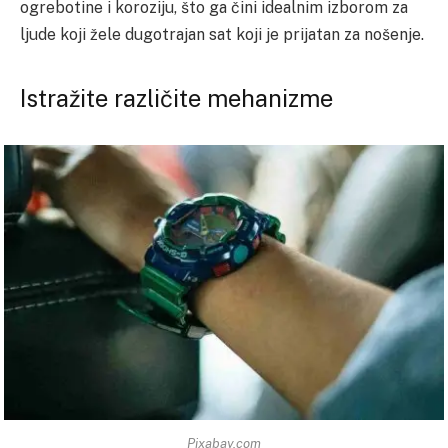
ogrebotine i koroziju, što ga čini idealnim izborom za
ljude koji žele dugotrajan sat koji je prijatan za nošenje.
Istražite različite mehanizme
Pixabay.com