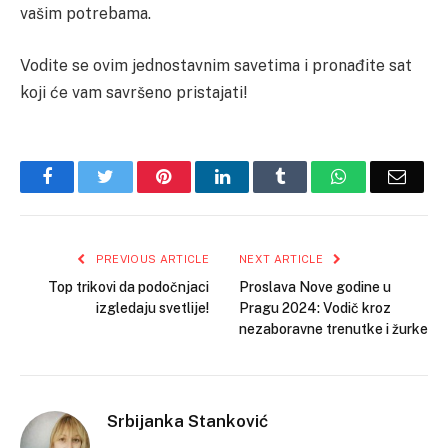
vašim potrebama.
Vodite se ovim jednostavnim savetima i pronađite sat
koji će vam savršeno pristajati!
Facebook
Twitter
Pinterest
LinkedIn
Tumblr
WhatsApp
Email
PREVIOUS ARTICLE
NEXT ARTICLE
Top trikovi da podočnjaci
Proslava Nove godine u
izgledaju svetlije!
Pragu 2024: Vodič kroz
nezaboravne trenutke i žurke
Srbijanka Stanković