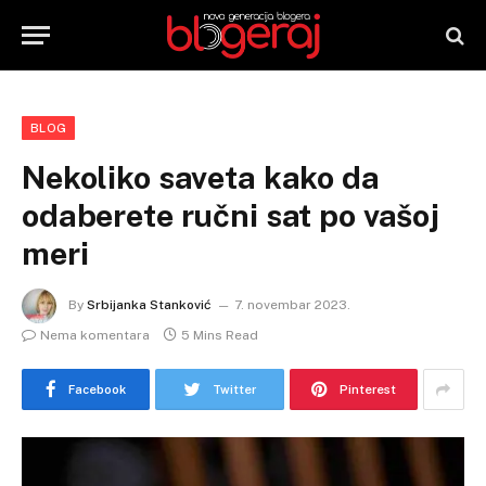
BLOG
Nekoliko saveta kako da
odaberete ručni sat po vašoj
meri
By
Srbijanka Stanković
7. novembar 2023.
Nema komentara
5 Mins Read
Facebook
Twitter
Pinterest