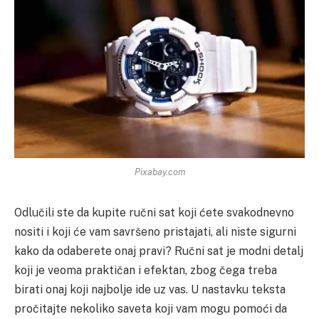
Pixabay.com
Odlučili ste da kupite ručni sat koji ćete svakodnevno
nositi i koji će vam savršeno pristajati, ali niste sigurni
kako da odaberete onaj pravi? Ručni sat je modni detalj
koji je veoma praktičan i efektan, zbog čega treba
birati onaj koji najbolje ide uz vas. U nastavku teksta
pročitajte nekoliko saveta koji vam mogu pomoći da