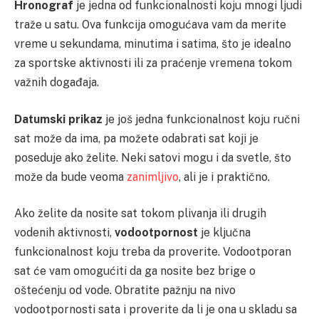
Hronograf
je jedna od funkcionalnosti koju mnogi ljudi
traže u satu. Ova funkcija omogućava vam da merite
vreme u sekundama, minutima i satima, što je idealno
za sportske aktivnosti ili za praćenje vremena tokom
važnih događaja.
Datumski prikaz
je još jedna funkcionalnost koju ručni
sat može da ima, pa možete odabrati sat koji je
poseduje ako želite. Neki satovi mogu i da svetle, što
može da bude veoma
zanimljivo
, ali je i praktično.
Ako želite da nosite sat tokom plivanja ili drugih
vodenih aktivnosti,
vodootpornost
je ključna
funkcionalnost koju treba da proverite. Vodootporan
sat će vam omogućiti da ga nosite bez brige o
oštećenju od vode. Obratite pažnju na nivo
vodootpornosti sata i proverite da li je ona u skladu sa