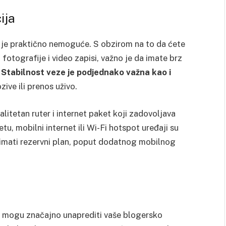
ija
 je praktično nemoguće. S obzirom na to da ćete
fotografije i video zapisi, važno je da imate brz
.
Stabilnost veze je podjednako važna kao i
ive ili prenos uživo.
alitetan ruter i internet paket koji zadovoljava
tu, mobilni internet ili Wi-Fi hotspot uređaji su
o imati rezervni plan, poput dodatnog mobilnog
i mogu značajno unaprediti vaše blogersko