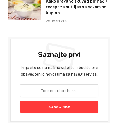
Kako pravilno skuvati pirinač +
recept za sutlijaš sa sokom od
kupina
25. mart 2021.
Saznajte prvi
Prijavite se na naš newsletter i budite prvi
obavešteni o novostima sa našeg servisa.