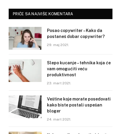
PRIČE SA NAJVIŠE KOMENTARA
Posao copywriter – Kako da
postaneš dobar copywriter?
29. maj 2021.
Slepo kucanje – tehnika koja će
vam omogućiti veću
produktivnost
23. mart 2021.
Veštine koje morate posedovati
kako biste postali uspešan
bloger
24. mart 2021.