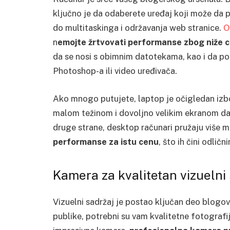
ključno je da odaberete uređaj koji može da po
do multitaskinga i održavanja web stranice.
O
n
emojte žrtvovati performanse zbog niže 
da se nosi s obimnim datotekama, kao i da 
Photoshop-a ili video uređivača.
Ako mnogo putujete, laptop je očigledan izb
malom težinom i dovoljno velikim ekranom da
druge strane, desktop računari pružaju više 
performanse za istu cenu
, što ih čini odlič
Kamera za kvalitetan vizuelni
Vizuelni sadržaj je postao ključan deo blogova
publike, potrebni su vam kvalitetne fotografij