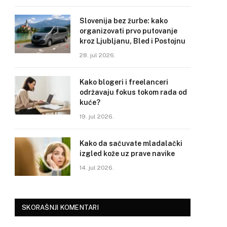
Slovenija bez žurbe: kako
organizovati prvo putovanje
kroz Ljubljanu, Bled i Postojnu
28. jul 2026.
Kako blogeri i freelanceri
održavaju fokus tokom rada od
kuće?
19. jul 2026.
Kako da sačuvate mladalački
izgled kože uz prave navike
14. jul 2026.
SKORAŠNJI KOMENTARI