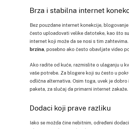
Brza i stabilna internet konekc
Bez pouzdane internet konekcije, blogovanje
često uploadovati velike datoteke, kao što su 
internet koji može da se nosi s tim zahtevima
brzina
, posebno ako često obavljate video poz
Ako radite od kuće, razmislite o ulaganju u kv
vaše potrebe. Za blogere koji su često u pokre
odlična alternativa. Osim toga, uvek je dobr
paketa, za slučaj da primarni internet zakaže.
Dodaci koji prave razliku
Iako se možda čine nebitnim, određeni dodac