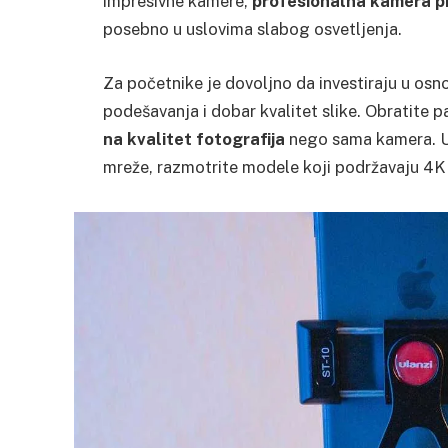
impresivne kamere,
profesionalna kamera pr
posebno u uslovima slabog osvetljenja.
Za početnike je dovoljno da investiraju u osno
podešavanja i dobar kvalitet slike. Obratite p
na kvalitet fotografija
nego sama kamera. Uk
mreže, razmotrite modele koji podržavaju 4K re