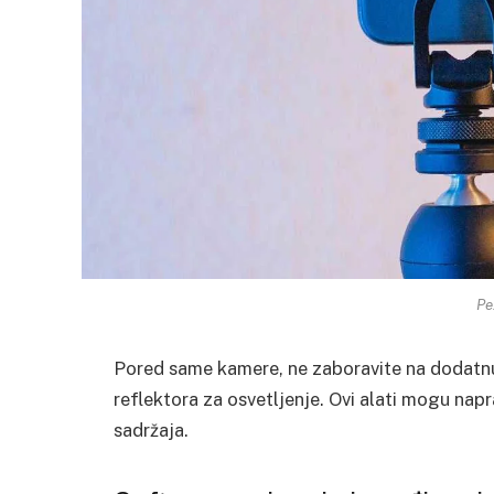
Pe
Pored same kamere, ne zaboravite na dodatnu
reflektora za osvetljenje. Ovi alati mogu napra
sadržaja.