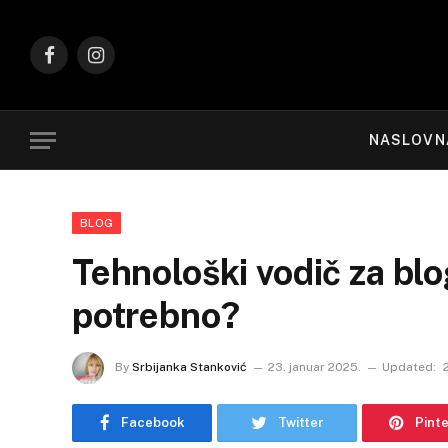
Facebook
Instagram
NASLOVN
BLOG
Tehnološki vodič za blo
potrebno?
By
Srbijanka Stanković
23. januar 2025.
Updated:
Facebook
Twitter
Pint