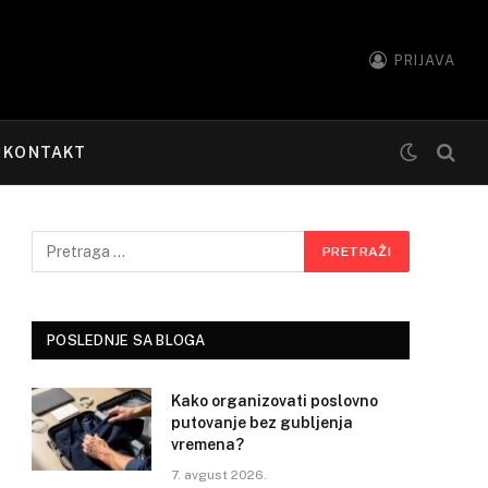
PRIJAVA
KONTAKT
POSLEDNJE SA BLOGA
Kako organizovati poslovno
putovanje bez gubljenja
vremena?
7. avgust 2026.