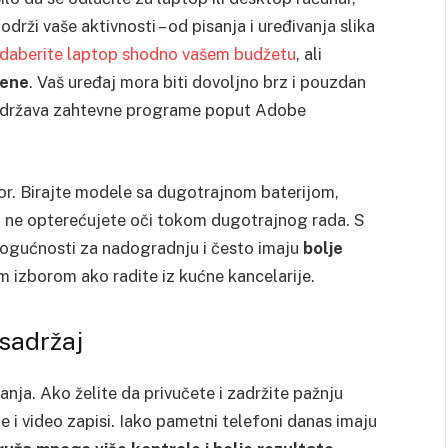
drži vaše aktivnosti – od pisanja i uređivanja slika
daberite laptop shodno vašem budžetu
, ali
cene
. Vaš uređaj mora biti dovoljno brz i pouzdan
podržava zahtevne programe poput Adobe
or. Birajte modele sa dugotrajnom baterijom,
 ne opterećujete oči tokom dugotrajnog rada. S
mogućnosti za nadogradnju i često imaju
bolje
nim izborom ako radite iz kućne kancelarije.
 sadržaj
nja. Ako želite da privučete i zadržite pažnju
e i video zapisi. Iako pametni telefoni danas imaju