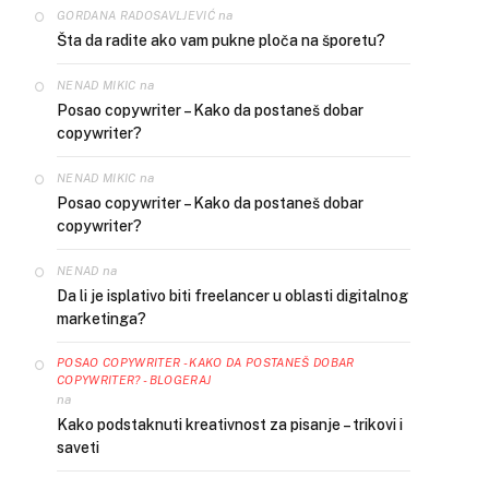
na
GORDANA RADOSAVLJEVIĆ
Šta da radite ako vam pukne ploča na šporetu?
na
NENAD MIKIC
Posao copywriter – Kako da postaneš dobar
copywriter?
na
NENAD MIKIC
Posao copywriter – Kako da postaneš dobar
copywriter?
na
NENAD
Da li je isplativo biti freelancer u oblasti digitalnog
marketinga?
POSAO COPYWRITER - KAKO DA POSTANEŠ DOBAR
COPYWRITER? - BLOGERAJ
na
Kako podstaknuti kreativnost za pisanje – trikovi i
saveti