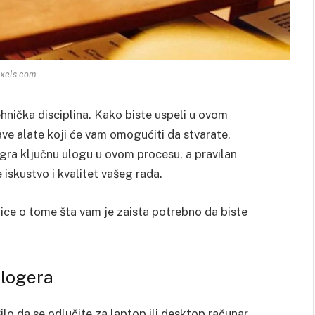
xels.com
ehnička disciplina. Kako biste uspeli u ovom
e alate koji će vam omogućiti da stvarate,
 igra ključnu ulogu u ovom procesu, a pravilan
iskustvo i kvalitet vašeg rada.
ce o tome šta vam je zaista potrebno da biste
logera
lo da se odlučite za laptop ili desktop računar,