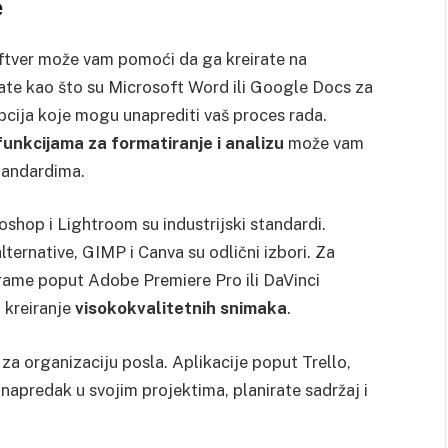
e
softver može vam pomoći da ga kreirate na
late kao što su Microsoft Word ili Google Docs za
opcija koje mogu unaprediti vaš proces rada.
unkcijama za formatiranje i analizu
može vam
tandardima.
shop i Lightroom su industrijski standardi.
lternative, GIMP i Canva su odlični izbori. Za
rame poput Adobe Premiere Pro ili DaVinci
 kreiranje
visokokvalitetnih snimaka
.
za organizaciju posla. Aplikacije poput Trello,
apredak u svojim projektima, planirate sadržaj i