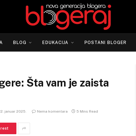
A
BLOG
EDUKACIJA
POSTANI BLOGER
gere: Šta vam je zaista
22. januar 2025.
Nema komentara
5 Mins Read
erest