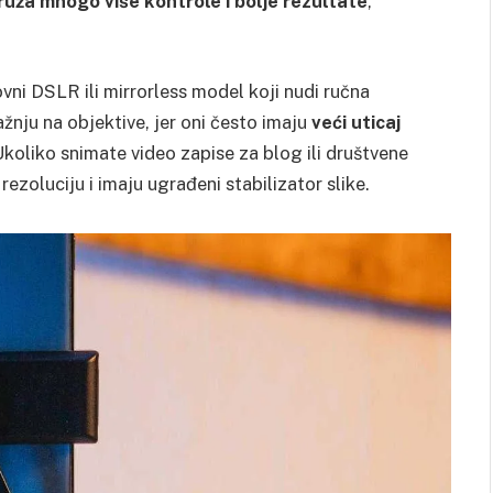
uža mnogo više kontrole i bolje rezultate
,
vni DSLR ili mirrorless model koji nudi ručna
ažnju na objektive, jer oni često imaju
veći uticaj
oliko snimate video zapise za blog ili društvene
zoluciju i imaju ugrađeni stabilizator slike.