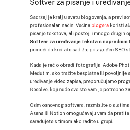
Softver za pisanje i uređivanj
Sadržaj je kralj u svetu blogovanja, a pravi 
profesionalan način. Većina
blogera
koristi a
pisanje tekstova, ali postoji i mnogo drugih 
Softver za uređivanje teksta s naprednim f
pomoći da kreirate sadržaj prilagođen SEO s
Kada je reč o obradi fotografija, Adobe Photo
Međutim, ako tražite besplatne ili povoljnije a
uređivanje video zapisa, preporučujemo prog
Resolve, koji nude sve što vam je potrebno za
Osim osnovnog softvera, razmislite o alatima 
Asana ili Notion omogućavaju vam da pratite n
sarađujete s timom ako radite u grupi.