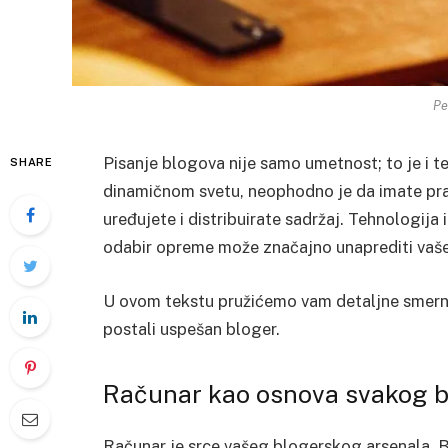
Pe
Pisanje blogova nije samo umetnost; to je i t
SHARE
dinamičnom svetu, neophodno je da imate prav
uređujete i distribuirate sadržaj. Tehnologija
odabir opreme može značajno unaprediti vaše 
U ovom tekstu pružićemo vam detaljne smerni
postali uspešan bloger.
Računar kao osnova svakog b
Računar je srce vašeg blogerskog arsenala. Bi