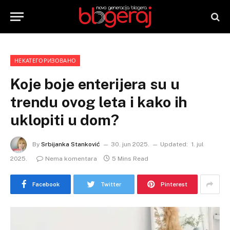
НЕКАТЕГОРИЗОВАНО
Koje boje enterijera su u
trendu ovog leta i kako ih
uklopiti u dom?
By
Srbijanka Stanković
30. jun 2025.
Updated:
1. jul
2025.
Nema komentara
5 Mins Read
Facebook
Twitter
Pinterest