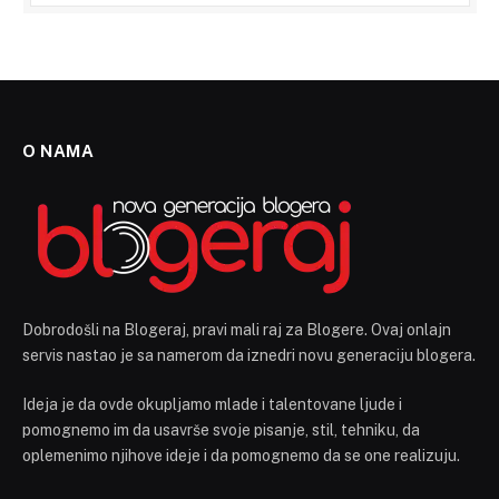
O NAMA
Dobrodošli na Blogeraj, pravi mali raj za Blogere. Ovaj onlajn
servis nastao je sa namerom da iznedri novu generaciju blogera.
Ideja je da ovde okupljamo mlade i talentovane ljude i
pomognemo im da usavrše svoje pisanje, stil, tehniku, da
oplemenimo njihove ideje i da pomognemo da se one realizuju.