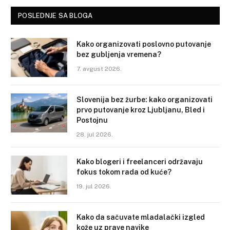
POSLEDNJE SA BLOGA
Kako organizovati poslovno putovanje
bez gubljenja vremena?
7. avgust 2026.
Slovenija bez žurbe: kako organizovati
prvo putovanje kroz Ljubljanu, Bled i
Postojnu
28. jul 2026.
Kako blogeri i freelanceri održavaju
fokus tokom rada od kuće?
19. jul 2026.
Kako da sačuvate mladalački izgled
kože uz prave navike