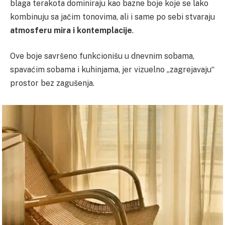
blaga terakota dominiraju kao bazne boje koje se lako
kombinuju sa jačim tonovima, ali i same po sebi stvaraju
atmosferu mira i kontemplacije
.
Ove boje savršeno funkcionišu u dnevnim sobama,
spavaćim sobama i kuhinjama, jer vizuelno „zagrejavaju“
prostor bez zagušenja.