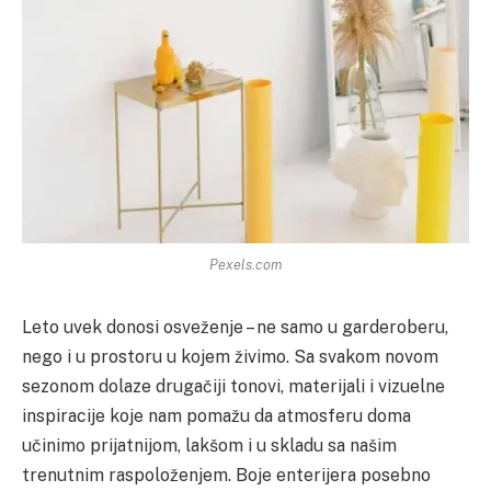
Pexels.com
Leto uvek donosi osveženje – ne samo u garderoberu,
nego i u prostoru u kojem živimo. Sa svakom novom
sezonom dolaze drugačiji tonovi, materijali i vizuelne
inspiracije koje nam pomažu da atmosferu doma
učinimo prijatnijom, lakšom i u skladu sa našim
trenutnim raspoloženjem. Boje enterijera posebno