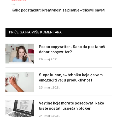
na
Kako podstaknuti kreativnost za pisanje – trikovi i saveti
PRIČE SA NAJVIŠE KOMENTARA
Posao copywriter – Kako da postaneš
dobar copywriter?
29. maj 2021.
Slepo kucanje – tehnika koja će vam
omogućiti veću produktivnost
23. mart 2021.
Veštine koje morate posedovati kako
biste postali uspešan bloger
24. mart 2021.