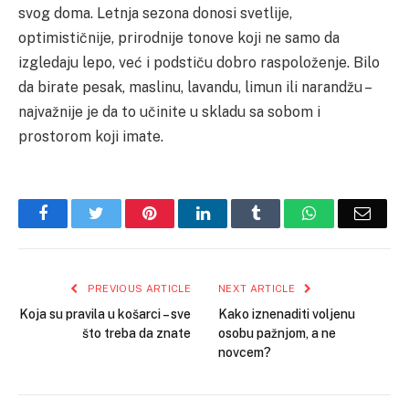
svog doma. Letnja sezona donosi svetlije,
optimističnije, prirodnije tonove koji ne samo da
izgledaju lepo, već i podstiču dobro raspoloženje. Bilo
da birate pesak, maslinu, lavandu, limun ili narandžu –
najvažnije je da to učinite u skladu sa sobom i
prostorom koji imate.
Facebook
Twitter
Pinterest
LinkedIn
Tumblr
WhatsApp
Email
PREVIOUS ARTICLE
NEXT ARTICLE
Koja su pravila u košarci – sve
Kako iznenaditi voljenu
što treba da znate
osobu pažnjom, a ne
novcem?