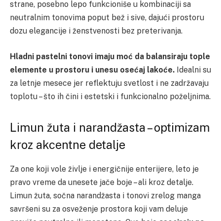
strane, posebno lepo funkcioniše u kombinaciji sa
neutralnim tonovima poput bež i sive, dajući prostoru
dozu elegancije i ženstvenosti bez preterivanja.
Hladni pastelni tonovi imaju moć da balansiraju tople
elemente u prostoru i unesu osećaj lakoće.
Idealni su
za letnje mesece jer reflektuju svetlost i ne zadržavaju
toplotu – što ih čini i estetski i funkcionalno poželjnima.
Limun žuta i narandžasta – optimizam
kroz akcentne detalje
Za one koji vole življe i energičnije enterijere, leto je
pravo vreme da unesete jače boje – ali kroz detalje.
Limun žuta, sočna narandžasta i tonovi zrelog manga
savršeni su za osveženje prostora koji vam deluje