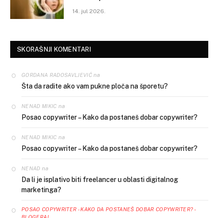
14. jul 2026.
SKORAŠNJI KOMENTARI
na
GORDANA RADOSAVLJEVIĆ
Šta da radite ako vam pukne ploča na šporetu?
na
NENAD MIKIC
Posao copywriter – Kako da postaneš dobar copywriter?
na
NENAD MIKIC
Posao copywriter – Kako da postaneš dobar copywriter?
na
NENAD
Da li je isplativo biti freelancer u oblasti digitalnog
marketinga?
POSAO COPYWRITER - KAKO DA POSTANEŠ DOBAR COPYWRITER? -
BLOGERAJ