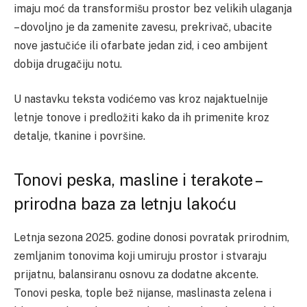
imaju moć da transformišu prostor bez velikih ulaganja
– dovoljno je da zamenite zavesu, prekrivač, ubacite
nove jastučiće ili ofarbate jedan zid, i ceo ambijent
dobija drugačiju notu.
U nastavku teksta vodićemo vas kroz najaktuelnije
letnje tonove i predložiti kako da ih primenite kroz
detalje, tkanine i površine.
Tonovi peska, masline i terakote –
prirodna baza za letnju lakoću
Letnja sezona 2025. godine donosi povratak prirodnim,
zemljanim tonovima koji umiruju prostor i stvaraju
prijatnu, balansiranu osnovu za dodatne akcente.
Tonovi peska, tople bež nijanse, maslinasta zelena i