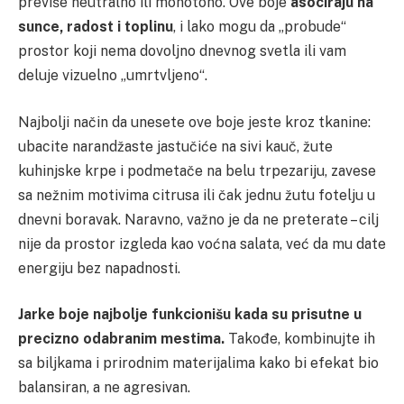
previše neutralno ili monotono. Ove boje
asociraju na
sunce, radost i toplinu
, i lako mogu da „probude“
prostor koji nema dovoljno dnevnog svetla ili vam
deluje vizuelno „umrtvljeno“.
Najbolji način da unesete ove boje jeste kroz tkanine:
ubacite narandžaste jastučiće na sivi kauč, žute
kuhinjske krpe i podmetače na belu trpezariju, zavese
sa nežnim motivima citrusa ili čak jednu žutu fotelju u
dnevni boravak. Naravno, važno je da ne preterate – cilj
nije da prostor izgleda kao voćna salata, već da mu date
energiju bez napadnosti.
Jarke boje najbolje funkcionišu kada su prisutne u
precizno odabranim mestima.
Takođe, kombinujte ih
sa biljkama i prirodnim materijalima kako bi efekat bio
balansiran, a ne agresivan.