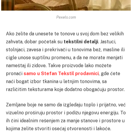
Pexels.com
Ako želite da unesete te tonove u svoj dom bez velikih
zahvata, dobar početak su
tekstilni detalji
. Jastuci,
stolnjaci, zavesa i prekrivači u tonovima bež, masline ili
cigle unose suptilnu promenu, a da ne morate menjati
nameštaj ili zidove. Takve proizvode lako možete
pronaći
samo u Stefan Tekstil prodavnici
, gde ćete
naći bogat izbor tkanina u letnjim tonovima, sa
različitim teksturama koje dodatno obogaćuju prostor.
Zemljane boje ne samo da izgledaju toplo i prijatno, već
vizuelno proširuju prostor i podižu njegovu energiju. To
ih čini idealnim rešenjem za manje stanove i prostore u
kojima želite stvoriti osećaj otvorenosti i lakoće.