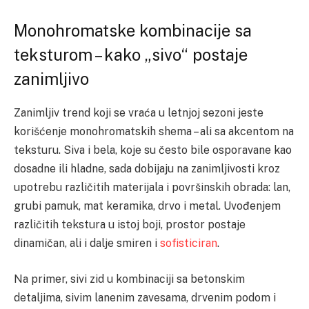
Monohromatske kombinacije sa
teksturom – kako „sivo“ postaje
zanimljivo
Zanimljiv trend koji se vraća u letnjoj sezoni jeste
korišćenje monohromatskih shema – ali sa akcentom na
teksturu. Siva i bela, koje su često bile osporavane kao
dosadne ili hladne, sada dobijaju na zanimljivosti kroz
upotrebu različitih materijala i površinskih obrada: lan,
grubi pamuk, mat keramika, drvo i metal. Uvođenjem
različitih tekstura u istoj boji, prostor postaje
dinamičan, ali i dalje smiren i
sofisticiran
.
Na primer, sivi zid u kombinaciji sa betonskim
detaljima, sivim lanenim zavesama, drvenim podom i