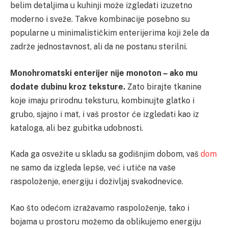
belim detaljima u kuhinji može izgledati izuzetno
moderno i sveže. Takve kombinacije posebno su
popularne u minimalističkim enterijerima koji žele da
zadrže jednostavnost, ali da ne postanu sterilni.
Monohromatski enterijer nije monoton – ako mu
dodate dubinu kroz teksture.
Zato birajte tkanine
koje imaju prirodnu teksturu, kombinujte glatko i
grubo, sjajno i mat, i vaš prostor će izgledati kao iz
kataloga, ali bez gubitka udobnosti.
Kada ga osvežite u skladu sa godišnjim dobom, vaš
dom
ne samo da izgleda lepše, već i utiče na vaše
raspoloženje, energiju i doživljaj svakodnevice.
Kao što odećom izražavamo raspoloženje, tako i
bojama u prostoru možemo da oblikujemo energiju