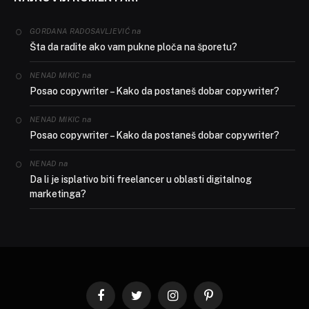
na
GORDANA RADOSAVLJEVIĆ
Šta da radite ako vam pukne ploča na šporetu?
na
NENAD MIKIC
Posao copywriter – Kako da postaneš dobar copywriter?
na
NENAD MIKIC
Posao copywriter – Kako da postaneš dobar copywriter?
na
NENAD
Da li je isplativo biti freelancer u oblasti digitalnog
marketinga?
Facebook
Twitter
Instagram
Pinterest