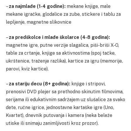
–
za najmlađe (1-4 godine):
mekane knjige, male
mekane igračke, glodalice za zube, stickere i tablu za
lepljenje, magnetne slikovnice
–
za predškolce i mlađe školarce (4-8 godina):
magnetne igre, putne verzije slagalica, piši-briši X-O,
table za crtanje, knjige sa aktivnostima (spoj tačke,
ukrštenice, traženje razlika), kartice za igru (memorije,
parovi, kviz kartice).
–
za stariju decu (8+ godina):
knjige i stripovi,
prenosivi DVD plejer sa prethodno skinutim filmovima,
serijama ili edukativnim sadržajem uz slušalice za svako
dete, ručne igrice, jednostavne kartaške igre (Uno,
Kvartet), dnevnik putovanja i kamera (neka beleže
utiske ili snimaju zanimljivosti kroz prozor).