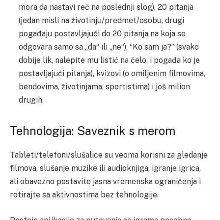
mora da nastavi reč na poslednji slog), 20 pitanja
(jedan misli na životinju/predmet/osobu, drugi
pogađaju postavljajući do 20 pitanja na koja se
odgovara samo sa „da“ ili „ne“), “Ko sam ja?” (svako
dobije lik, nalepite mu listić na čelo, i pogađa ko je
postavljajući pitanja), kvizovi (o omiljenim filmovima,
bendovima, životinjama, sportistima) i još milion
drugih.
Tehnologija: Saveznik s merom
Tableti/telefoni/slušalice su veoma korisni za gledanje
filmova, slušanje muzike ili audioknjiga, igranje igrica,
ali obavezno postavite jasna vremenska ograničenja i
rotirajte sa aktivnostima bez tehnologije.