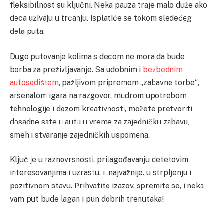
fleksibilnost su ključni. Neka pauza traje malo duže ako
deca uživaju u trčanju. Isplatiće se tokom sledećeg
dela puta.
Dugo putovanje kolima s decom ne mora da bude
borba za preživljavanje. Sa udobnim i
bezbednim
autosedištem
, pažljivom pripremom „zabavne torbe“,
arsenalom igara na razgovor, mudrom upotrebom
tehnologije i dozom kreativnosti, možete pretvoriti
dosadne sate u autu u vreme za zajedničku zabavu,
smeh i stvaranje zajedničkih uspomena.
Ključ je u raznovrsnosti, prilagođavanju detetovim
interesovanjima i uzrastu, i najvažnije. u strpljenju i
pozitivnom stavu. Prihvatite izazov, spremite se, i neka
vam put bude lagan i pun dobrih trenutaka!