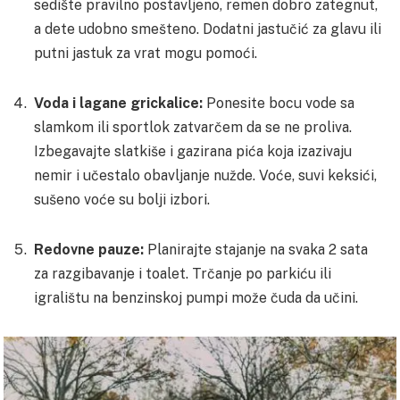
sedište pravilno postavljeno, remen dobro zategnut,
a dete udobno smešteno. Dodatni jastučić za glavu ili
putni jastuk za vrat mogu pomoći.
Voda i lagane grickalice:
Ponesite bocu vode sa
slamkom ili sportlok zatvarčem da se ne proliva.
Izbegavajte slatkiše i gazirana pića koja izazivaju
nemir i učestalo obavljanje nužde. Voće, suvi keksići,
sušeno voće su bolji izbori.
Redovne pauze:
Planirajte stajanje na svaka 2 sata
za razgibavanje i toalet. Trčanje po parkiću ili
igralištu na benzinskoj pumpi može čuda da učini.