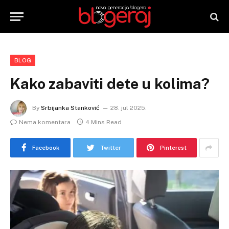
BLOG
Kako zabaviti dete u kolima?
By
Srbijanka Stanković
28. jul 2025.
Nema komentara
4 Mins Read
Facebook
Twitter
Pinterest