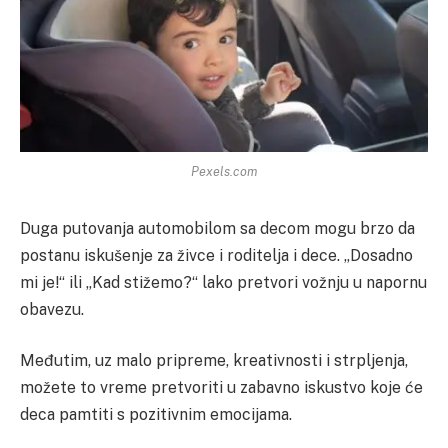
Pexels.com
Duga putovanja automobilom sa decom mogu brzo da
postanu iskušenje za živce i roditelja i dece. „Dosadno
mi je!“ ili „Kad stižemo?“ lako pretvori vožnju u napornu
obavezu.
Međutim, uz malo pripreme, kreativnosti i strpljenja,
možete to vreme pretvoriti u zabavno iskustvo koje će
deca pamtiti s pozitivnim emocijama.