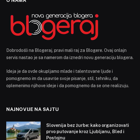
O NAMA
Dobrodošli na Blogeraj, pravi mali raj za Blogere. Ovaj onlajn
servis nastao je sa namerom da iznedri novu generaciju blogera.
Ideja je da ovde okupljamo mlade i talentovane ljude i
pomognemo im da usavrše svoje pisanje, stil, tehniku, da
oplemenimo njihove ideje i da pomognemo da se one realizuju.
NAJNOVIJE NA SAJTU
Slovenija bez žurbe: kako organizovati
prvo putovanje kroz Ljubljanu, Bled i
Postojnu