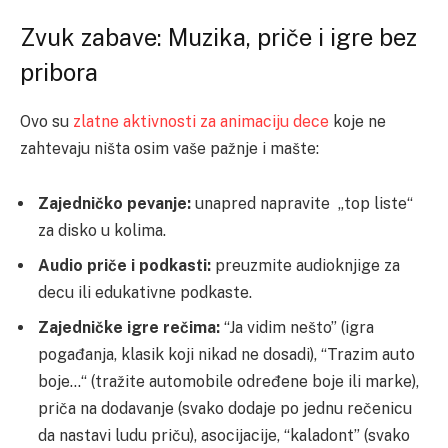
Zvuk zabave: Muzika, priče i igre bez
pribora
Ovo su
zlatne aktivnosti za animaciju dece
koje ne
zahtevaju ništa osim vaše pažnje i mašte:
Zajedničko pevanje:
unapred napravite „top liste“
za disko u kolima.
Audio priče i podkasti:
preuzmite audioknjige za
decu ili edukativne podkaste.
Zajedničke igre rečima:
“Ja vidim nešto” (igra
pogađanja, klasik koji nikad ne dosadi), “Trazim auto
boje…“ (tražite automobile određene boje ili marke),
priča na dodavanje (svako dodaje po jednu rečenicu
da nastavi ludu priču), asocijacije, “kaladont” (svako