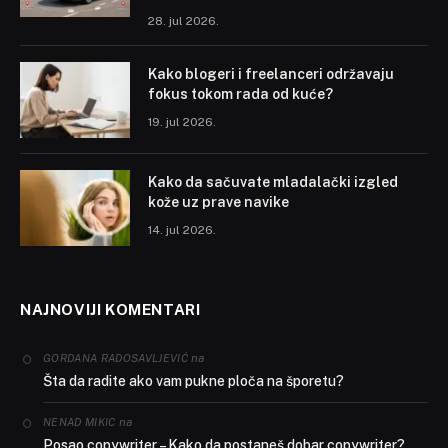
28. jul 2026.
Kako blogeri i freelanceri održavaju
fokus tokom rada od kuće?
19. jul 2026.
Kako da sačuvate mladalački izgled
kože uz prave navike
14. jul 2026.
NAJNOVIJI KOMENTARI
na
GORDANA RADOSAVLJEVIĆ
Šta da radite ako vam pukne ploča na šporetu?
na
NENAD MIKIC
Posao copywriter – Kako da postaneš dobar copywriter?