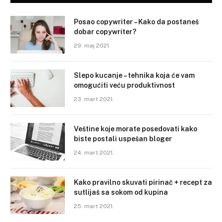
Posao copywriter – Kako da postaneš
dobar copywriter?
29. maj 2021.
Slepo kucanje – tehnika koja će vam
omogućiti veću produktivnost
23. mart 2021.
Veštine koje morate posedovati kako
biste postali uspešan bloger
24. mart 2021.
Kako pravilno skuvati pirinač + recept za
sutlijaš sa sokom od kupina
25. mart 2021.