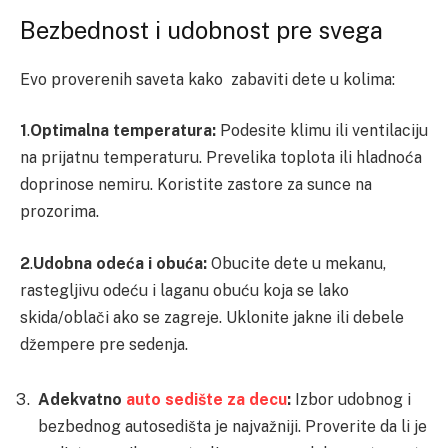
Bezbednost i udobnost pre svega
Evo proverenih saveta kako zabaviti dete u kolima:
1
.
Optimalna temperatura:
Podesite klimu ili ventilaciju
na prijatnu temperaturu. Prevelika toplota ili hladnoća
doprinose nemiru. Koristite zastore za sunce na
prozorima.
2
.
Udobna odeća i obuća:
Obucite dete u mekanu,
rastegljivu odeću i laganu obuću koja se lako
skida/oblači ako se zagreje. Uklonite jakne ili debele
džempere pre sedenja.
Adekvatno
auto sedište za decu
:
Izbor udobnog i
bezbednog autosedišta je najvažniji. Proverite da li je