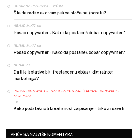
na
GORDANA RADOSAVLJEVIĆ
Šta da radite ako vam pukne ploča na šporetu?
na
NENAD MIKIC
Posao copywriter – Kako da postaneš dobar copywriter?
na
NENAD MIKIC
Posao copywriter – Kako da postaneš dobar copywriter?
na
NENAD
Da li je isplativo biti freelancer u oblasti digitalnog
marketinga?
POSAO COPYWRITER - KAKO DA POSTANEŠ DOBAR COPYWRITER? -
BLOGERAJ
na
Kako podstaknuti kreativnost za pisanje – trikovi i saveti
PRIČE SA NAJVIŠE KOMENTARA