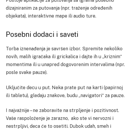
Postoje aplikacije za putovanja sa igrama posebno
dizajniranim za putovanja (npr. traženje određenih
objekata), interaktivne mape ili audio ture.
Posebni dodaci i saveti
Torba iznenađenja je savršen izbor. Spremite nekoliko
novih, malih igračaka ili grickalica i dajte ih u „kriznim“
momentima ili u unapred dogovorenim intervalima (npr.
posle svake pauze).
Uključite decu u put. Neka prate put na karti (papirnoj
ili tabletu), gledaju znakove, budu „navigatori“ za pauze.
I najvažnije – ne zaboravite na strpljenje i pozitivnost.
Vaše raspoloženje je zarazno, ako ste vi nervozni i
nestrpljivi, deca će to osetiti. Dubok udah, smeh i