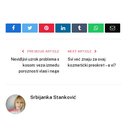
Facebook
Twitter
Pinterest
LinkedIn
Tumblr
WhatsApp
Email
PREVIOUS ARTICLE
NEXT ARTICLE
Nevidljivi uzrok problema s
Svi već znaju za ovaj
kosom: veza između
kozmetički preokret – a vi?
poroznosti vlasi i nege
Srbijanka Stanković