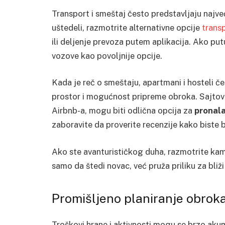
Transport i smeštaj često predstavljaju najve
uštedeli, razmotrite alternativne opcije
trans
ili deljenje prevoza putem aplikacija. Ako put
vozove kao povoljnije opcije.
Kada je reč o smeštaju, apartmani i hosteli č
prostor i mogućnost pripreme obroka. Sajtovi
Airbnb-a, mogu biti odlična opcija za
pronala
zaboravite da proverite recenzije kako biste bi
Ako ste avanturističkog duha, razmotrite kam
samo da štedi novac, već pruža priliku za bli
Promišljeno planiranje obroka 
Troškovi hrane i aktivnosti mogu se brzo akum