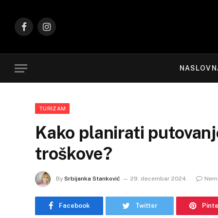
Facebook
Instagram
NASLOVN
TURIZAM
Kako planirati putovanj
troškove?
By
Srbijanka Stanković
29. decembar 2024.
Nem
Facebook
Twitter
Pint