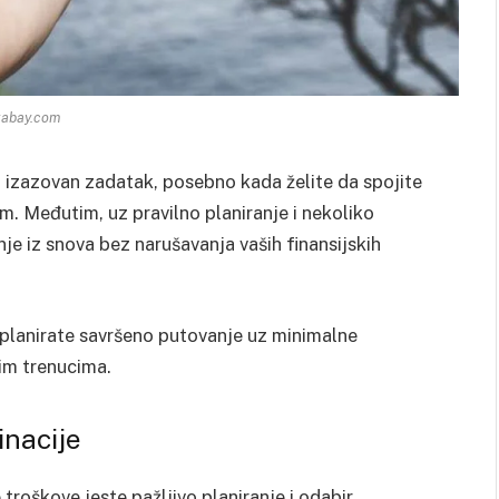
xabay.com
 izazovan zadatak, posebno kada želite da spojite
m. Međutim, uz pravilno planiranje i nekoliko
je iz snova bez narušavanja vaših finansijskih
planirate savršeno putovanje uz minimalne
im trenucima.
inacije
troškove jeste pažljivo planiranje i odabir