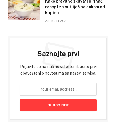
Kako pravilno skuvati pirinač +
recept za sutlijaš sa sokom od
kupina
25. mart 2021.
Saznajte prvi
Prijavite se na naš newsletter i budite prvi
obavešteni o novostima sa našeg servisa.