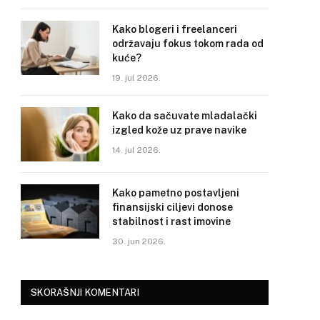
Kako blogeri i freelanceri
održavaju fokus tokom rada od
kuće?
19. jul 2026.
Kako da sačuvate mladalački
izgled kože uz prave navike
14. jul 2026.
Kako pametno postavljeni
finansijski ciljevi donose
stabilnost i rast imovine
30. jun 2026.
SKORAŠNJI KOMENTARI