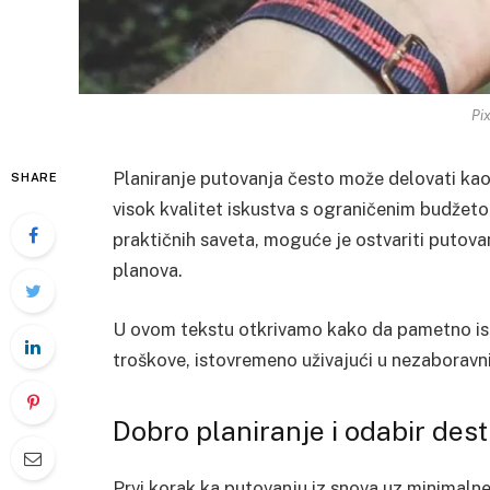
Pi
Planiranje putovanja često može delovati kao
SHARE
visok kvalitet iskustva s ograničenim budžeto
praktičnih saveta, moguće je ostvariti putovan
planova.
U ovom tekstu otkrivamo kako da pametno is
troškove, istovremeno uživajući u nezaboravn
Dobro planiranje i odabir dest
Prvi korak ka putovanju iz snova uz minimalne 