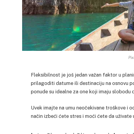
Pi
Fleksibilnost je još jedan važan faktor u pla
prilagoditi datume ili destinaciju na osnovu 
ponude su idealne za one koji imaju slobodu d
Uvek imajte na umu neočekivane troškove i odv
način izbeći ćete stres i moći ćete da uživate