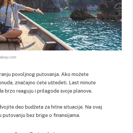
xabay.com
niranju povoljnog putovanja. Ako možete
ponuda, značajno ćete uštedeti. Last minute
a brzo reaguju i prilagode svoje planove.
ojite deo budžeta za hitne situacije. Na ovaj
 u putovanju bez brige o finansijama.