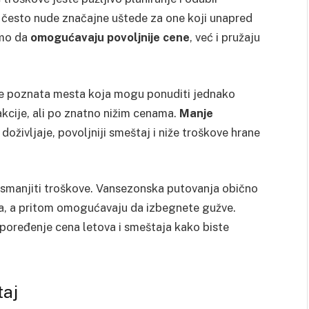
često nude značajne uštede za one koji unapred
amo da
omogućavaju povoljnije cene
, već i pružaju
nje poznata mesta koja mogu ponuditi jednako
kcije, ali po znatno nižim cenama.
Manje
oživljaje, povoljniji smeštaj i niže troškove hrane
manjiti troškove. Vansezonska putovanja obično
ija, a pritom omogućavaju da izbegnete gužve.
a poređenje cena letova i smeštaja kako biste
taj