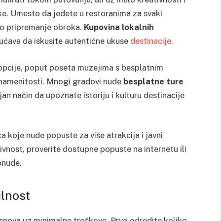
ke. Umesto da jedete u restoranima za svaki
lno pripremanje obroka.
Kupovina lokalnih
ćava da iskusite autentične ukuse
destinacije
.
ne opcije, poput poseta muzejima s besplatnim
h znamenitosti. Mnogi gradovi nude
besplatne ture
ajan način da upoznate istoriju i kulturu destinacije
a koje nude popuste za više atrakcija i javni
ivnost, proverite dostupne popuste na internetu ili
onude.
ilnost
 snova uz minimalne troškove. Prvo odredite koliko