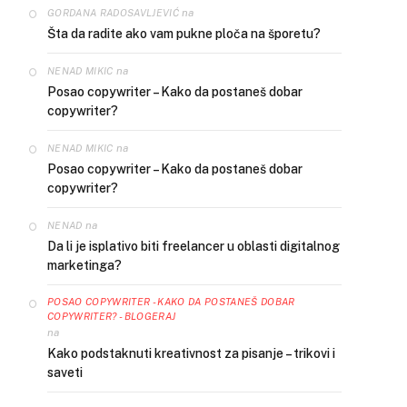
na
GORDANA RADOSAVLJEVIĆ
Šta da radite ako vam pukne ploča na šporetu?
na
NENAD MIKIC
Posao copywriter – Kako da postaneš dobar
copywriter?
na
NENAD MIKIC
Posao copywriter – Kako da postaneš dobar
copywriter?
na
NENAD
Da li je isplativo biti freelancer u oblasti digitalnog
marketinga?
POSAO COPYWRITER - KAKO DA POSTANEŠ DOBAR
COPYWRITER? - BLOGERAJ
na
Kako podstaknuti kreativnost za pisanje – trikovi i
saveti