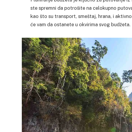
ste spremni da potrošite na celokupno putova
kao što su transport, smeštaj, hrana, i aktivno
će vam da ostanete u okvirima svog budžeta.