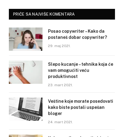
PRIČE SA NAJVIŠE KOMENTARA
Posao copywriter – Kako da
postaneš dobar copywriter?
29. maj 2021.
Slepo kucanje – tehnika koja će
vam omogućiti veću
produktivnost
23. mart 2021.
Veštine koje morate posedovati
kako biste postali uspešan
bloger
24. mart 2021.