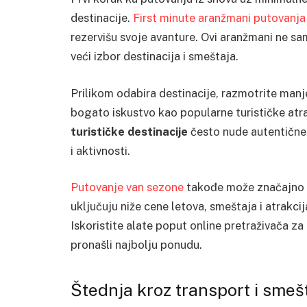
destinacije.
First minute aranžmani putovanja
rezervišu svoje avanture. Ovi aranžmani ne s
veći izbor destinacija i smeštaja.
Prilikom odabira destinacije, razmotrite ma
bogato iskustvo kao popularne turističke atra
turističke destinacije
često nude autentične d
i aktivnosti.
Putovanje van sezone
takođe može značajno s
uključuju niže cene letova, smeštaja i atrakc
Iskoristite alate poput online pretraživača z
pronašli najbolju ponudu.
Štednja kroz transport i smeš