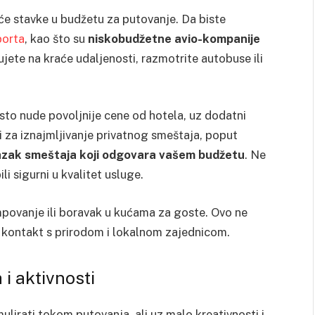
će stavke u budžetu za putovanje. Da biste
porta
, kao što su
niskobudžetne avio-kompanije
ujete na kraće udaljenosti, razmotrite autobuse ili
esto nude povoljnije cene od hotela, uz dodatni
 za iznajmljivanje privatnog smeštaja, poput
zak smeštaja koji odgovara vašem budžetu
. Ne
li sigurni u kvalitet usluge.
povanje ili boravak u kućama za goste. Ovo ne
ži kontakt s prirodom i lokalnom zajednicom.
i aktivnosti
ulirati tokom putovanja, ali uz malo kreativnosti i