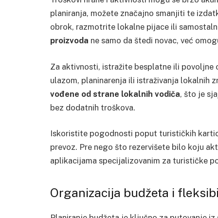
planiranja, možete značajno smanjiti te izdat
obrok, razmotrite lokalne pijace ili samosta
proizvoda
ne samo da štedi novac, već omogu
Za aktivnosti, istražite besplatne ili povolj
ulazom, planinarenja ili istraživanja lokalni
vođene od strane lokalnih vodiča
, što je sj
bez dodatnih troškova.
Iskoristite pogodnosti poput turističkih kartic
prevoz. Pre nego što rezervišete bilo koju akt
aplikacijama specijalizovanim za turističke p
Organizacija budžeta i fleksib
Planiranje budžeta je ključno za putovanje iz