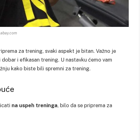
xabay.com
rema za trening, svaki aspekt je bitan. Važno je
i dobar i efikasan trening. U nastavku ćemo vam
žnju kako biste bili spremni za trening.
buće
icati
na uspeh treninga
, bilo da se priprema za