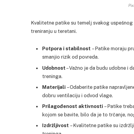
Pi
Kvalitetne patike su temelj svakog uspešnog tr
treniranju u teretani.
Potpora i stabilnost
– Patike moraju pr
smanjio rizik od povreda.
Udobnost
– Važno je da budu udobne i da
treninga.
Materijali
– Odaberite patike napravlje
dobru ventilaciju i odvod vlage.
Prilagođenost aktivnosti
– Patike treb
kojom se bavite, bilo da je to trčanje, no
Izdržljivost
– Kvalitetne patike su izdržl
treninga.