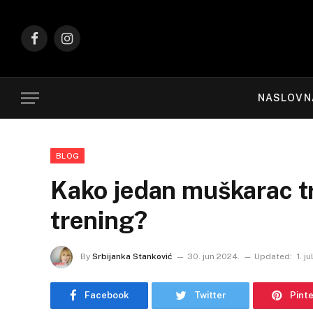
Facebook
Instagram
NASLOVN
BLOG
Kako jedan muškarac tr
trening?
By
Srbijanka Stanković
30. jun 2024.
Updated:
1. j
Facebook
Twitter
Pint