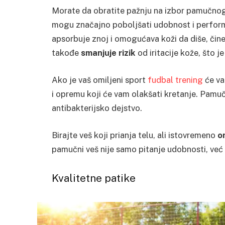
Morate da obratite pažnju na izbor pamučnog
mogu značajno poboljšati udobnost i perform
apsorbuje znoj i omogućava koži da diše, čineći
takođe
smanjuje rizik
od iritacije kože, što j
Ako je vaš omiljeni sport
fudbal trening
će va
i opremu koji će vam olakšati kretanje. Pamuč
antibakterijsko dejstvo.
Birajte veš koji prianja telu, ali istovremeno
o
pamučni veš nije samo pitanje udobnosti, već i
Kvalitetne patike