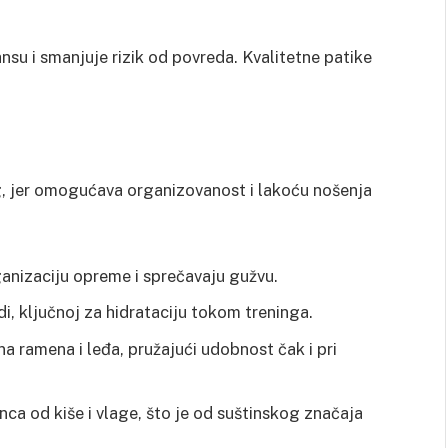
su i smanjuje rizik od povreda. Kvalitetne patike
ng, jer omogućava organizovanost i lakoću nošenja
anizaciju opreme i sprečavaju gužvu.
di, ključnoj za hidrataciju tokom treninga.
na ramena i leđa, pružajući udobnost čak i pri
anca od kiše i vlage, što je od suštinskog značaja