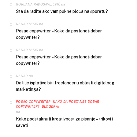
na
GORDANA RADOSAVLJEVIĆ
Šta da radite ako vam pukne ploča na šporetu?
na
NENAD MIKIC
Posao copywriter – Kako da postaneš dobar
copywriter?
na
NENAD MIKIC
Posao copywriter – Kako da postaneš dobar
copywriter?
na
NENAD
Da li je isplativo biti freelancer u oblasti digitalnog
marketinga?
POSAO COPYWRITER - KAKO DA POSTANEŠ DOBAR
COPYWRITER? - BLOGERAJ
na
Kako podstaknuti kreativnost za pisanje – trikovi i
saveti