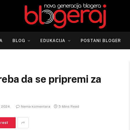
A
BLOG
EDUKACIJA
POSTANI BLOGER
eba da se pripremi za
ul 2024.
Nema komentara
5 Mins Read
erest