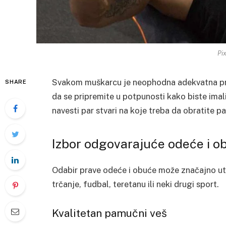
Pi
Svakom muškarcu je neophodna adekvatna prip
SHARE
da se pripremite u potpunosti kako biste imal
navesti par stvari na koje treba da obratite pa
Izbor odgovarajuće odeće i o
Odabir prave odeće i obuće može značajno ut
trčanje, fudbal, teretanu ili neki drugi sport.
Kvalitetan pamučni veš