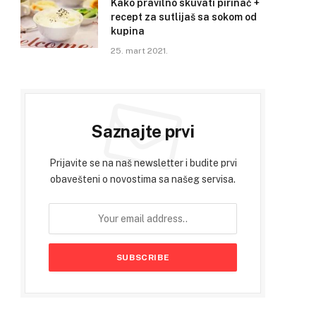
Kako pravilno skuvati pirinač +
recept za sutlijaš sa sokom od
kupina
25. mart 2021.
Saznajte prvi
Prijavite se na naš newsletter i budite prvi
obavešteni o novostima sa našeg servisa.