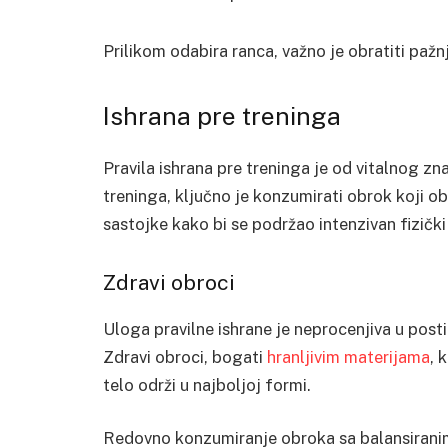
Prilikom odabira ranca, važno je obratiti pažnj
Ishrana pre treninga
Pravila ishrana pre treninga je od vitalnog zn
treninga, ključno je konzumirati obrok koji ob
sastojke kako bi se podržao intenzivan fizičk
Zdravi obroci
Uloga pravilne ishrane je neprocenjiva u post
Zdravi obroci, bogati
hranljivim materijama
, 
telo održi u najboljoj formi.
Redovno konzumiranje obroka sa balansirani