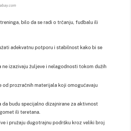
xabay.com
eninga, bilo da se radi o trčanju, fudbalu ili
užati adekvatnu potporu i stabilnost kako bi se
 ne izazivaju žuljeve i nelagodnosti tokom dužih
ne od prozračnih materijala koji omogućavaju
a da budu specijalno dizajnirane za aktivnost
gomet ili teretana.
jive i pružaju dugotrajnu podršku kroz veliki broj