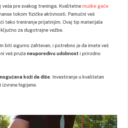
 veša pre svakog treninga. Kvalitetne
muške gaće
anse tokom fizičke aktivnosti. Pamučni veš
 tako treniranje prijatnijim. Ovaj tip materijala
e ključno za dugotrajne vežbe.
m biti sigurno zahtevan, i potrebno je da imate veš
ni veš pruža
neuporedivu udobnost
i prirodno
mogućava koži da diše
. Investiranje u kvalitetan
 izvrsne higijene.