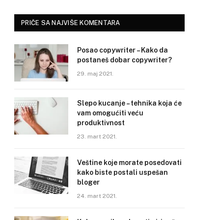
PRIČE SA NAJVIŠE KOMENTARA
Posao copywriter – Kako da
postaneš dobar copywriter?
29. maj 2021.
Slepo kucanje – tehnika koja će
vam omogućiti veću
produktivnost
23. mart 2021.
Veštine koje morate posedovati
kako biste postali uspešan
bloger
24. mart 2021.