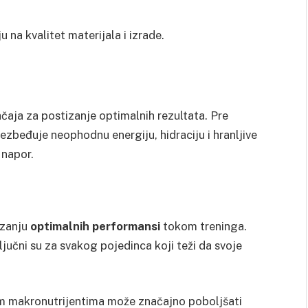
u na kvalitet materijala i izrade.
ačaja za postizanje optimalnih rezultata. Pre
ezbeđuje neophodnu energiju, hidraciju i hranljive
i napor.
izanju
optimalnih performansi
tokom treninga.
ključni su za svakog pojedinca koji teži da svoje
m makronutrijentima može značajno poboljšati