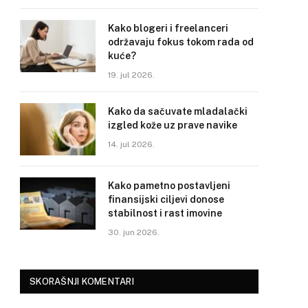
Kako blogeri i freelanceri
održavaju fokus tokom rada od
kuće?
19. jul 2026.
Kako da sačuvate mladalački
izgled kože uz prave navike
14. jul 2026.
Kako pametno postavljeni
finansijski ciljevi donose
stabilnost i rast imovine
30. jun 2026.
SKORAŠNJI KOMENTARI