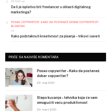
na
NENAD
Da li je isplativo biti freelancer u oblasti digitalnog
marketinga?
POSAO COPYWRITER - KAKO DA POSTANEŠ DOBAR COPYWRITER? -
BLOGERAJ
na
Kako podstaknuti kreativnost za pisanje – trikovi i saveti
PRIČE SA NAJVIŠE KOMENTARA
Posao copywriter – Kako da postaneš
dobar copywriter?
29. maj 2021.
Slepo kucanje – tehnika koja će vam
omogućiti veću produktivnost
23. mart 2021.