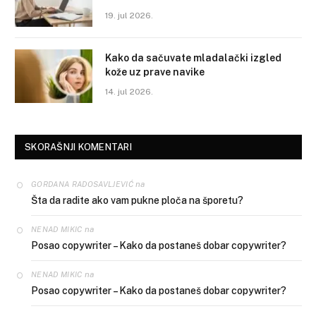
19. jul 2026.
Kako da sačuvate mladalački izgled
kože uz prave navike
14. jul 2026.
SKORAŠNJI KOMENTARI
na
GORDANA RADOSAVLJEVIĆ
Šta da radite ako vam pukne ploča na šporetu?
na
NENAD MIKIC
Posao copywriter – Kako da postaneš dobar copywriter?
na
NENAD MIKIC
Posao copywriter – Kako da postaneš dobar copywriter?