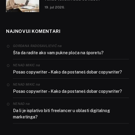
19. jul 2026.
NAJNOVIJI KOMENTARI
na
GORDANA RADOSAVLJEVIĆ
Šta da radite ako vam pukne ploča na šporetu?
na
NENAD MIKIC
Posao copywriter – Kako da postaneš dobar copywriter?
na
NENAD MIKIC
Posao copywriter – Kako da postaneš dobar copywriter?
na
NENAD
Da li je isplativo biti freelancer u oblasti digitalnog
marketinga?