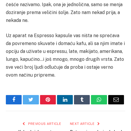
češće nazivamo. Ipak, ona je jednolična, samo se menja
doziranje prema veličini šolje. Zato nam nekad prija, a
nekada ne.
Uz aparat na Espresso kapsule vas ništa ne sprečava
da povremeno skuvate i domaću kafu, ali sa njim imate i
opciju da uživate u espressu, late, makijato, amerikana,
lungo, kapućino…i još mnogo, mnogo drugih vrsta. Zato
sve veći broj ljudi odlučuje da proba i ostaje verno
ovom načinu pripreme.
Facebook
Twitter
Pinterest
LinkedIn
Tumblr
WhatsApp
Email
PREVIOUS ARTICLE
NEXT ARTICLE