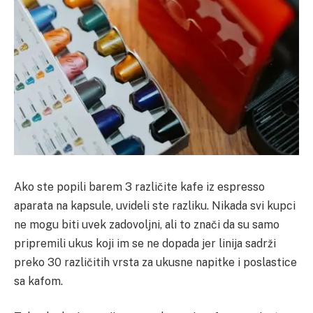
Ako ste popili barem 3 različite kafe iz espresso
aparata na kapsule, uvideli ste razliku. Nikada svi kupci
ne mogu biti uvek zadovoljni, ali to znači da su samo
pripremili ukus koji im se ne dopada jer linija sadrži
preko 30 različitih vrsta za ukusne napitke i poslastice
sa kafom.