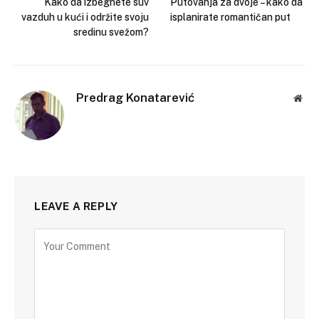
Kako da izbegnete suv
Putovanja za dvoje – kako da
vazduh u kući i održite svoju
isplanirate romantičan put
sredinu svežom?
Predrag Konatarević
Web
LEAVE A REPLY