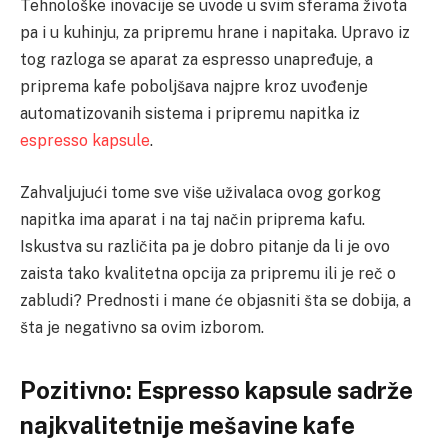
Tehnološke inovacije se uvode u svim sferama života
pa i u kuhinju, za pripremu hrane i napitaka. Upravo iz
tog razloga se aparat za espresso unapređuje, a
priprema kafe poboljšava najpre kroz uvođenje
automatizovanih sistema i pripremu napitka iz
espresso kapsule
.
Zahvaljujući tome sve više uživalaca ovog gorkog
napitka ima aparat i na taj način priprema kafu.
Iskustva su različita pa je dobro pitanje da li je ovo
zaista tako kvalitetna opcija za pripremu ili je reč o
zabludi? Prednosti i mane će objasniti šta se dobija, a
šta je negativno sa ovim izborom.
Pozitivno: Espresso kapsule sadrže
najkvalitetnije mešavine kafe