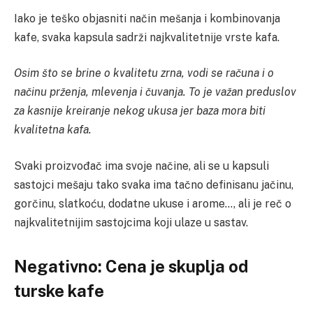
Iako je teško objasniti način mešanja i kombinovanja
kafe, svaka kapsula sadrži najkvalitetnije vrste kafa.
Osim što se brine o kvalitetu zrna, vodi se računa i o
načinu prženja, mlevenja i čuvanja. To je važan preduslov
za kasnije kreiranje nekog ukusa jer baza mora biti
kvalitetna kafa.
Svaki proizvođač ima svoje načine, ali se u kapsuli
sastojci mešaju tako svaka ima tačno definisanu jačinu,
gorčinu, slatkoću, dodatne ukuse i arome…, ali je reč o
najkvalitetnijim sastojcima koji ulaze u sastav.
Negativno: Cena je skuplja od
turske kafe