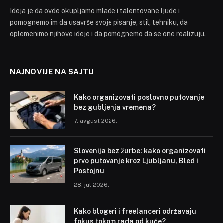
Ideja je da ovde okupljamo mlade i talentovane ljude i
pomognemo im da usavrše svoje pisanje, stil, tehniku, da
oplemenimo njihove ideje i da pomognemo da se one realizuju.
NAJNOVIJE NA SAJTU
Kako organizovati poslovno putovanje
bez gubljenja vremena?
7. avgust 2026.
Slovenija bez žurbe: kako organizovati
prvo putovanje kroz Ljubljanu, Bled i
Postojnu
28. jul 2026.
Kako blogeri i freelanceri održavaju
fokus tokom rada od kuće?