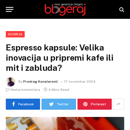
KUHINJA
Espresso kapsule: Velika
inovacija u pripremi kafe ili
mit i zabluda?
By
Predrag Konatarević
17. novembar 2024.
Nema komentara
4 Mins Read
Facebook
Twitter
Pinterest