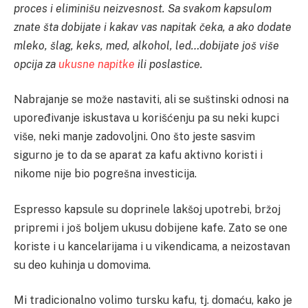
proces i eliminišu neizvesnost. Sa svakom kapsulom
znate šta dobijate i kakav vas napitak čeka, a ako dodate
mleko, šlag, keks, med, alkohol, led…dobijate još više
opcija za
ukusne napitke
ili poslastice.
Nabrajanje se može nastaviti, ali se suštinski odnosi na
upoređivanje iskustava u korišćenju pa su neki kupci
više, neki manje zadovoljni. Ono što jeste sasvim
sigurno je to da se aparat za kafu aktivno koristi i
nikome nije bio pogrešna investicija.
Espresso kapsule su doprinele lakšoj upotrebi, bržoj
pripremi i još boljem ukusu dobijene kafe. Zato se one
koriste i u kancelarijama i u vikendicama, a neizostavan
su deo kuhinja u domovima.
Mi tradicionalno volimo tursku kafu, tj. domaću, kako je