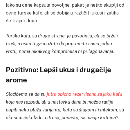
Iako su cene kapsula povoljne, paket je nešto skuplji od
cene turske kafe, ali se dobijaju različiti ukusi i zaliha
će trajati dugo.
Turska kafa, sa druge strane, je povoljnija, ali se brže i
troši, a osim toga možete da pripremite samo jednu
vrstu, nema nikakvog kompromisa ni prilagođavanja.
Pozitivno: Lepši ukus i drugačije
arome
Složićemo se da su
jutra obično rezervisana za jaku kafu
koja nas razbudi, ali u nastavku dana bi možda radije
popili neku blažu varijantu, kafu sa šlagom ili mlekom, sa
ukusom čokolade, citrusa, penastu, sa manje kofeina?