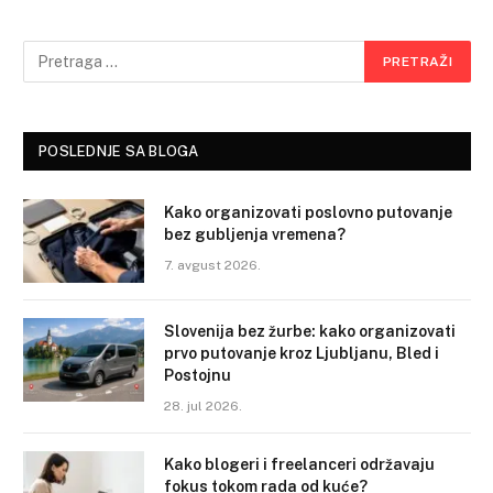
POSLEDNJE SA BLOGA
Kako organizovati poslovno putovanje
bez gubljenja vremena?
7. avgust 2026.
Slovenija bez žurbe: kako organizovati
prvo putovanje kroz Ljubljanu, Bled i
Postojnu
28. jul 2026.
Kako blogeri i freelanceri održavaju
fokus tokom rada od kuće?