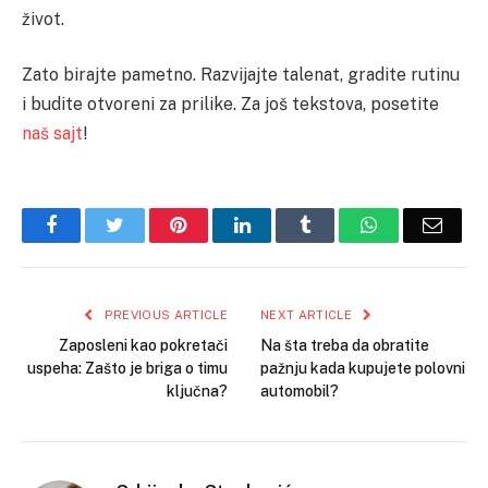
život.
Zato birajte pametno. Razvijajte talenat, gradite rutinu
i budite otvoreni za prilike. Za još tekstova, posetite
naš sajt
!
Facebook
Twitter
Pinterest
LinkedIn
Tumblr
WhatsApp
Email
PREVIOUS ARTICLE
NEXT ARTICLE
Zaposleni kao pokretači
Na šta treba da obratite
uspeha: Zašto je briga o timu
pažnju kada kupujete polovni
ključna?
automobil?