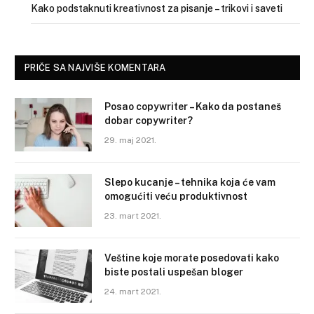
Kako podstaknuti kreativnost za pisanje – trikovi i saveti
PRIČE SA NAJVIŠE KOMENTARA
Posao copywriter – Kako da postaneš
dobar copywriter?
29. maj 2021.
Slepo kucanje – tehnika koja će vam
omogućiti veću produktivnost
23. mart 2021.
Veštine koje morate posedovati kako
biste postali uspešan bloger
24. mart 2021.