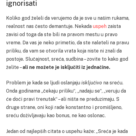
ignorisati
Koliko god želeli da verujemo da je sve u našim rukama,
realnost nas često demantuje. Nekada
uspeh
zaista
zavisi od toga da ste bili na pravom mestu u pravo
vreme. Da vas je neko primetio, da ste naleteli na pravu
priliku, da vam se otvorila vrata koja niste ni znali da
postoje. Slučajnost, sreća, sudbina – zovite to kako god
želite –
ali ne možete je isključiti iz jednačine.
Problem je kada se ljudi oslanjaju
isključivo
na sreću.
Onda godinama „čekaju priliku“, „nadaju se“, „veruju da
će doći pravi trenutak“ – ali ništa ne preduzimaju. S
druge strane, oni koji rade konstantno i promišljeno,
sreću doživljavaju kao bonus, ne kao oslonac.
Jedan od najlepših citata o uspehu kaže: „Sreća je kada