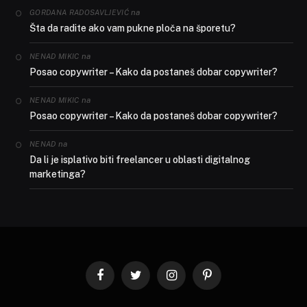
na
GORDANA RADOSAVLJEVIĆ
Šta da radite ako vam pukne ploča na šporetu?
na
NENAD MIKIC
Posao copywriter – Kako da postaneš dobar copywriter?
na
NENAD MIKIC
Posao copywriter – Kako da postaneš dobar copywriter?
na
NENAD
Da li je isplativo biti freelancer u oblasti digitalnog
marketinga?
Facebook
Twitter
Instagram
Pinterest