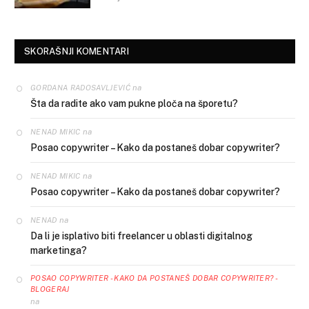
SKORAŠNJI KOMENTARI
na
GORDANA RADOSAVLJEVIĆ
Šta da radite ako vam pukne ploča na šporetu?
na
NENAD MIKIC
Posao copywriter – Kako da postaneš dobar copywriter?
na
NENAD MIKIC
Posao copywriter – Kako da postaneš dobar copywriter?
na
NENAD
Da li je isplativo biti freelancer u oblasti digitalnog
marketinga?
POSAO COPYWRITER - KAKO DA POSTANEŠ DOBAR COPYWRITER? -
BLOGERAJ
na