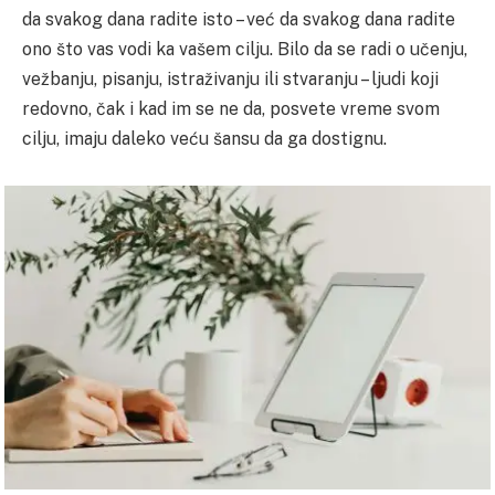
da svakog dana radite isto – već da svakog dana radite
ono što vas vodi ka vašem cilju. Bilo da se radi o učenju,
vežbanju, pisanju, istraživanju ili stvaranju – ljudi koji
redovno, čak i kad im se ne da, posvete vreme svom
cilju, imaju daleko veću šansu da ga dostignu.