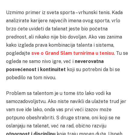
Uzmimo primer iz sveta sporta – vrhunski tenis. Kada
analizirate karijere najvećih imena ovog sporta, vrlo
brzo ćete uvideti da talenat jeste bio početna
prednost, ali nikako nije bio dovoljan. Ako vas zanima
kako izgleda prava kombinacija talenta i sistema,
pogledajte
sve o Grand Slam turnirima u tenisu
. Tu se
ogleda ne samo nivo igre, već i
neverovatna
posvećenost i kontinuitet
koji su potrebni da bi se
pobedilo na tom nivou.
Problem sa talentom je u tome što lako vodi ka
samozadovoljstvu. Ako niste navikli da ulažete trud jer
vam sve ide lako, onda vas prvi veći izazov može
potpuno obeshrabriti. S druge strane, oni koji se ne
oslanjaju na talenat, već na rad, obično razviju
otpornost i disciplinu
koje traju mnogo duže. Uspeh,