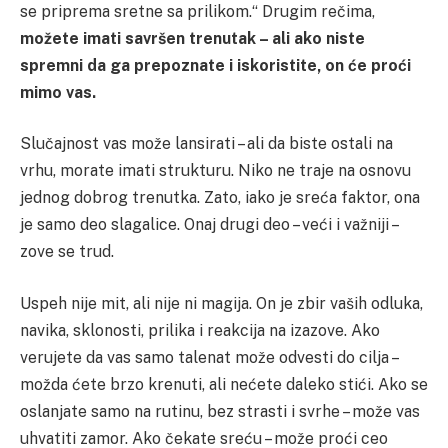
se priprema sretne sa prilikom.“ Drugim rečima,
možete imati savršen trenutak – ali ako niste
spremni da ga prepoznate i iskoristite, on će proći
mimo vas.
Slučajnost vas može lansirati – ali da biste ostali na
vrhu, morate imati strukturu. Niko ne traje na osnovu
jednog dobrog trenutka. Zato, iako je sreća faktor, ona
je samo deo slagalice. Onaj drugi deo – veći i važniji –
zove se trud.
Uspeh nije mit, ali nije ni magija. On je zbir vaših odluka,
navika, sklonosti, prilika i reakcija na izazove. Ako
verujete da vas samo talenat može odvesti do cilja –
možda ćete brzo krenuti, ali nećete daleko stići. Ako se
oslanjate samo na rutinu, bez strasti i svrhe – može vas
uhvatiti zamor. Ako čekate sreću – može proći ceo