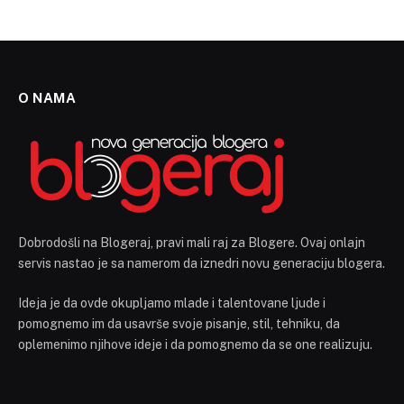
O NAMA
Dobrodošli na Blogeraj, pravi mali raj za Blogere. Ovaj onlajn
servis nastao je sa namerom da iznedri novu generaciju blogera.
Ideja je da ovde okupljamo mlade i talentovane ljude i
pomognemo im da usavrše svoje pisanje, stil, tehniku, da
oplemenimo njihove ideje i da pomognemo da se one realizuju.