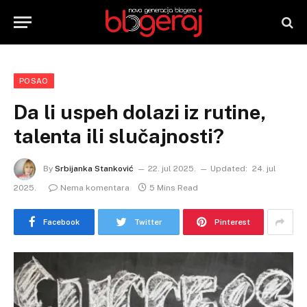
POSAO
Da li uspeh dolazi iz rutine,
talenta ili slučajnosti?
By
Srbijanka Stanković
22. jul 2025.
Updated:
24. jul
2025.
Nema komentara
5 Mins Read
Facebook
Twitter
Pinterest