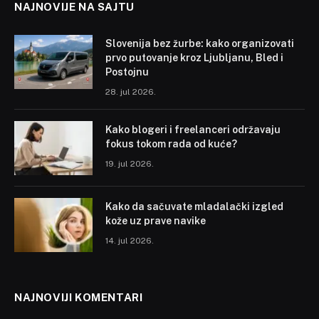
NAJNOVIJE NA SAJTU
Slovenija bez žurbe: kako organizovati
prvo putovanje kroz Ljubljanu, Bled i
Postojnu
28. jul 2026.
Kako blogeri i freelanceri održavaju
fokus tokom rada od kuće?
19. jul 2026.
Kako da sačuvate mladalački izgled
kože uz prave navike
14. jul 2026.
NAJNOVIJI KOMENTARI