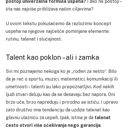
postoji univerzalna formula uspeha?
I ako ne postoji –
šta nas najviše približava našim ciljevima?
U ovom tekstu pokušaćemo da razložimo koncept
uspeha na njegove najčešće pominjane elemente:
rutinu, talenat i slučajnost.
Talent kao poklon – ali i zamka
Svi mi poznajemo nekoga ko je „rođen za nešto“. Bilo
da je reč o sportu, muzici, matematici, komunikaciji ili
umetnosti – talenti su lako prepoznatljivi. Kod nekih
ljudi stvari deluju kao da se dešavaju bez napora. Oni
brzo uče, brzo napreduju i prirodno se ističu. I upravo
zato društvo ima tendenciju da uzdiže talenat kao
glavnu ulaznicu za uspeh. Ipak, istina je da
talenat
često stvori više očekivanja nego garancija
.