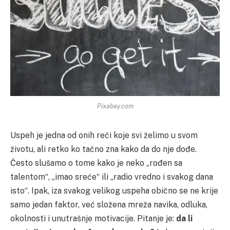
Pixabay.com
Uspeh je jedna od onih reči koje svi želimo u svom
životu, ali retko ko tačno zna kako da do nje dođe.
Često slušamo o tome kako je neko „rođen sa
talentom“, „imao sreće“ ili „radio vredno i svakog dana
isto“. Ipak, iza svakog velikog uspeha obično se ne krije
samo jedan faktor, već složena mreža navika, odluka,
okolnosti i unutrašnje motivacije. Pitanje je:
da li