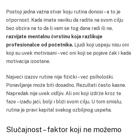
Postoji jedna važna stvar koju rutina donosi – a to je
otpornost. Kada imate naviku da radite na svom cilju
bez obzira na to da li vam se tog dana radi ili ne,
razvijate mentalnu čvrstinu koja razlikuje
profesionalce od početnika.
Ljudi koji uspeju nisu oni
koji su uvek motivisani – već oni koji se pojave čak i kada
motivacija izostane.
Najveći izazov rutine nije fizički – već psihološki.
Ponavljanje može biti dosadno. Rezultati često kasne.
Napredak nije uvek vidljiv. Ali oni koji izdrže kroz te
faze – izađu jači, bolji i bliži svom cilju. U tom smislu,
rutina je pravi kapital svakog ozbiljnog uspeha.
Slučajnost – faktor koji ne možemo