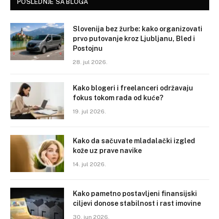
POSLEDNJE SA BLOGA
Slovenija bez žurbe: kako organizovati
prvo putovanje kroz Ljubljanu, Bled i
Postojnu
28. jul 2026.
Kako blogeri i freelanceri održavaju
fokus tokom rada od kuće?
19. jul 2026.
Kako da sačuvate mladalački izgled
kože uz prave navike
14. jul 2026.
Kako pametno postavljeni finansijski
ciljevi donose stabilnost i rast imovine
30. jun 2026.