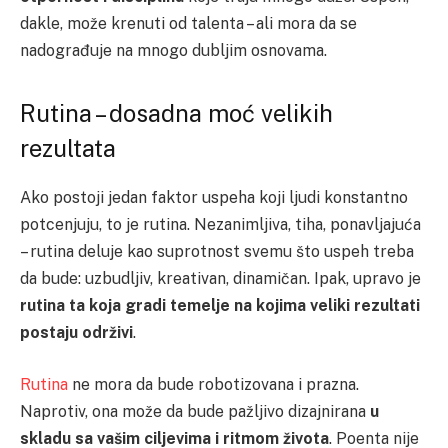
dakle, može krenuti od talenta – ali mora da se
nadograđuje na mnogo dubljim osnovama.
Rutina – dosadna moć velikih
rezultata
Ako postoji jedan faktor uspeha koji ljudi konstantno
potcenjuju, to je rutina. Nezanimljiva, tiha, ponavljajuća
– rutina deluje kao suprotnost svemu što uspeh treba
da bude: uzbudljiv, kreativan, dinamičan. Ipak, upravo je
rutina ta koja gradi temelje na kojima veliki rezultati
postaju održivi
.
Rutina
ne mora da bude robotizovana i prazna.
Naprotiv, ona može da bude pažljivo dizajnirana
u
skladu sa vašim ciljevima i ritmom života
. Poenta nije