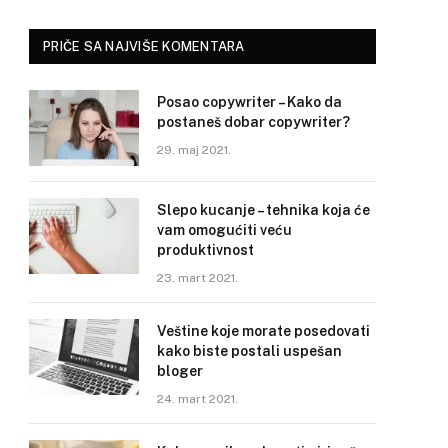
PRIČE SA NAJVIŠE KOMENTARA
Posao copywriter – Kako da
postaneš dobar copywriter?
29. maj 2021.
Slepo kucanje – tehnika koja će
vam omogućiti veću
produktivnost
23. mart 2021.
Veštine koje morate posedovati
kako biste postali uspešan
bloger
24. mart 2021.