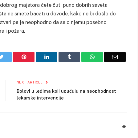
d dobrog majstora ćete čuti puno dobrih saveta
a šta ne smete bacati u dovode, kako ne bi došlo do
h stvari pa je neophodno da se o njemu posebno
a i požara.
k
Twitter
Pinterest
LinkedIn
Tumblr
WhatsApp
Email
NEXT ARTICLE
Bolovi u leđima koji upućuju na neophodnost
lekarske intervencije
Websit