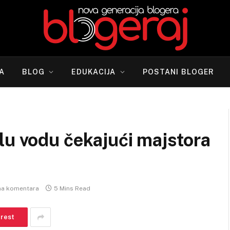
A
BLOG
EDUKACIJA
POSTANI BLOGER
lu vodu čekajući majstora
a komentara
5 Mins Read
erest