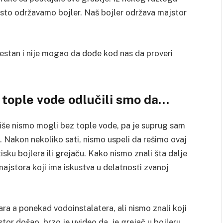
esto održavamo bojler. Naš bojler održava majstor
estan i nije mogao da dođe kod nas da proveri
tople vode odlučili smo da…
iše nismo mogli bez tople vode, pa je suprug sam
 Nakon nekoliko sati, nismo uspeli da rešimo ovaj
tisku bojlera ili grejaču. Kako nismo znali šta dalje
jstora koji ima iskustva u delatnosti zvanoj
a a ponekad vodoinstalatera, ali nismo znali koji
stor došao, brzo je uvideo da je grejač u bojleru