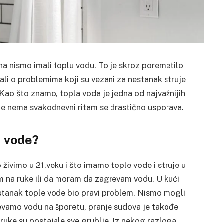
ana nismo imali toplu vodu. To je skroz poremetilo
ali o problemima koji su vezani za nestanak struje
 Kao što znamo, topla voda je jedna od najvažnijih
 je nema svakodnevni ritam se drastično usporava.
e vode?
živimo u 21.veku i što imamo tople vode i struje u
em na ruke ili da moram da zagrevam vodu. U kući
estanak tople vode bio pravi problem. Nismo mogli
revamo vodu na šporetu, pranje sudova je takođe
a ruke su postajale sve grublje. Iz nekog razloga