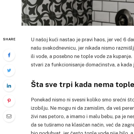
U našoj kući nastao je pravi haos, jer već 6 d
SHARE
našu svakodnevnicu, jer nikada nismo razmišlj
ili vode, a posebno ne tople vode za kupanje.
stvari za funkcionisanje domaćinstva, a kada
Šta sve trpi kada nema topl
Ponekad nismo ni svesni koliko smo srećni što 
izobilju. Ne mogu ni da zamislim, da veš per
živi nas petoro, a imamo i malu bebu, pa je n
da se tuširamo na klasičan način, već da zag
bio poduhvat, jer često tople vode nije bilo, 