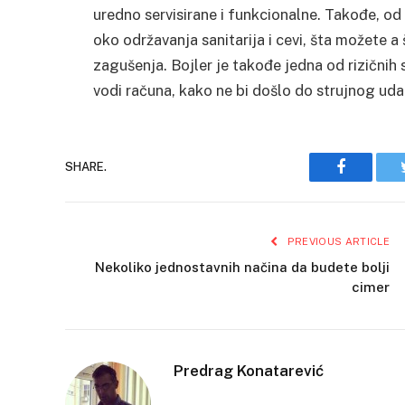
uredno servisirane i funkcionalne. Takođe, o
oko održavanja sanitarija i cevi, šta možete 
zagušenja. Bojler je takođe jedna od rizični
vodi računa, kako ne bi došlo do strujnog udar
Faceboo
SHARE.
PREVIOUS ARTICLE
Nekoliko jednostavnih načina da budete bolji
cimer
Predrag Konatarević