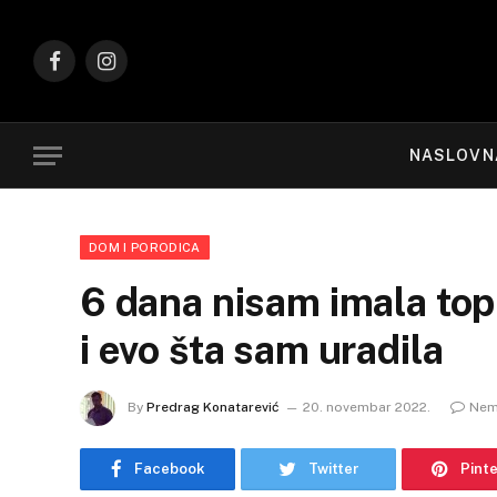
Facebook
Instagram
NASLOVN
DOM I PORODICA
6 dana nisam imala top
i evo šta sam uradila
By
Predrag Konatarević
20. novembar 2022.
Nem
Facebook
Twitter
Pint