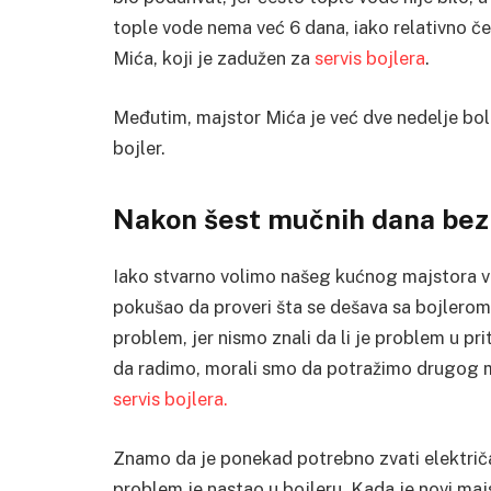
tople vode nema već 6 dana, iako relativno č
Mića, koji je zadužen za
servis bojlera
.
Međutim, majstor Mića je već dve nedelje bol
bojler.
Nakon šest mučnih dana bez 
Iako stvarno volimo našeg kućnog majstora v
pokušao da proveri šta se dešava sa bojlerom.
problem, jer nismo znali da li je problem u pri
da radimo, morali smo da potražimo drugog ma
servis bojlera.
Znamo da je ponekad potrebno zvati električar
problem je nastao u bojleru. Kada je novi maj