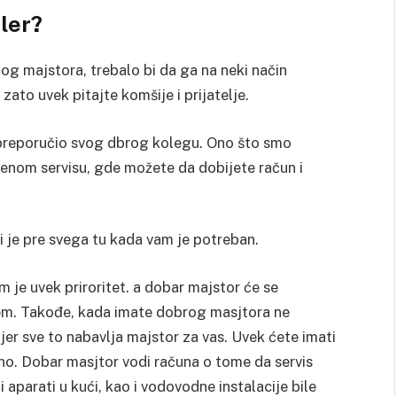
jler?
g majstora, trebalo bi da ga na neki način
zato uvek pitajte komšije i prijatelje.
 preporučio svog dbrog kolegu. Ono što smo
šćenom servisu, gde možete da dobijete račun i
i je pre svega tu kada vam je potreban.
 je uvek priroritet. a dobar majstor će se
blem. Takođe, kada imate dobrog masjtora ne
jer sve to nabavlja majstor za vas. Uvek ćete imati
đeno. Dobar masjtor vodi računa o tome da servis
gi aparati u kući, kao i vodovodne instalacije bile