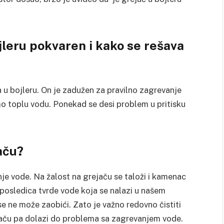
jleru pokvaren i kako se rešava
a u bojleru. On je zadužen za pravilno zagrevanje
o toplu vodu. Ponekad se desi problem u pritisku
aču?
e vode. Na žalost na grejaču se taloži i kamenac
e posledica tvrde vode koja se nalazi u našem
 ne može zaobići. Zato je važno redovno čistiti
jaču pa dolazi do problema sa zagrevanjem vode.