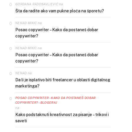
na
GORDANA RADOSAVLJEVIĆ
Šta da radite ako vam pukne ploča na šporetu?
na
NENAD MIKIC
Posao copywriter – Kako da postaneš dobar
copywriter?
na
NENAD MIKIC
Posao copywriter – Kako da postaneš dobar
copywriter?
na
NENAD
Da li je isplativo biti freelancer u oblasti digitalnog
marketinga?
POSAO COPYWRITER - KAKO DA POSTANEŠ DOBAR
COPYWRITER? - BLOGERAJ
na
Kako podstaknuti kreativnost za pisanje – trikovi i
saveti