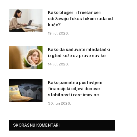
Kako blogeri i freelanceri
održavaju fokus tokom rada od
kuće?
19. jul 2026.
Kako da sačuvate mladalački
izgled kože uz prave navike
14. jul 2026.
Kako pametno postavljeni
finansijski ciljevi donose
stabilnost i rast imovine
30. jun 2026.
SKORAŠNJI KOMENTARI