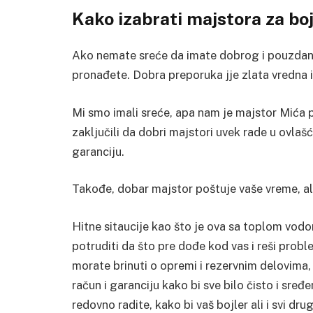
Kako izabrati majstora za bo
Ako nemate sreće da imate dobrog i pouzdano
pronađete. Dobra preporuka jje zlata vredna i 
Mi smo imali sreće, apa nam je majstor Mića
zaključili da dobri majstori uvek rade u ovla
garanciju.
Takođe, dobar majstor poštuje vaše vreme, al
Hitne sitaucije kao što je ova sa toplom vodom
potruditi da što pre dođe kod vas i reši pro
morate brinuti o opremi i rezervnim delovima, 
račun i garanciju kako bi sve bilo čisto i sre
redovno radite, kako bi vaš bojler ali i svi dru