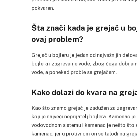
pokvaren.
Šta znači kada je grejač u bo
ovaj problem?
Grejač u bojleru je jedan od najvažnijih delov
bojlera i zagrevanje vode, zbog čega dobijam
vode, a ponekad proble sa grejačem.
Kako dolazi do kvara na grej
Kao što znamo grejač je zadužen za zagrevanj
koji je najveći neprijatelj bojlera. Kamenac j
vodovodnom sistemu i kamenac je nešto što se
kamenac, jer u protivnom on se talođi na gre