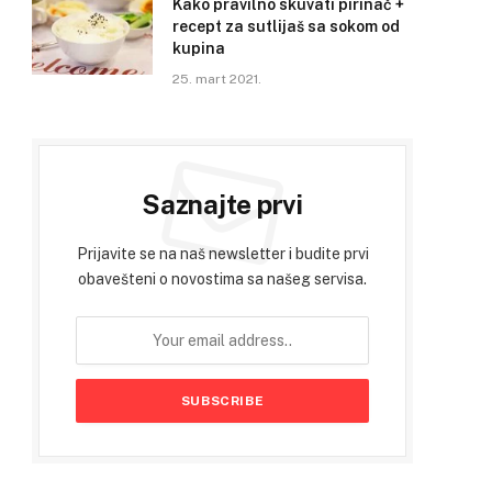
Kako pravilno skuvati pirinač +
recept za sutlijaš sa sokom od
kupina
25. mart 2021.
Saznajte prvi
Prijavite se na naš newsletter i budite prvi
obavešteni o novostima sa našeg servisa.