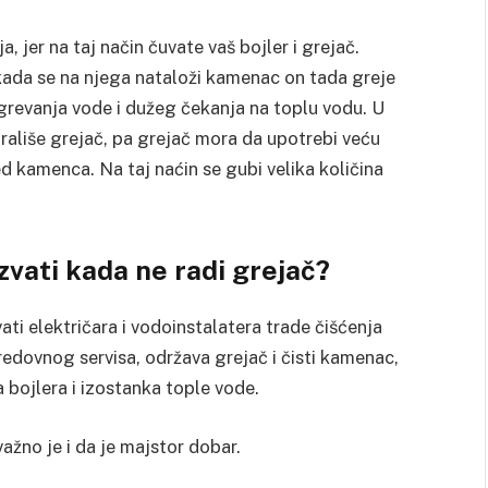
, jer na taj način čuvate vaš bojler i grejač.
kada se na njega nataloži kamenac on tada greje
grevanja vode i dužeg čekanja na toplu vodu. U
liše grejač, pa grejač mora da upotrebi veću
 kamenca. Na taj naćin se gubi velika količina
vati kada ne radi grejač?
i električara i vodoinstalatera trade čišćenja
edovnog servisa, održava grejač i čisti kamenac,
 bojlera i izostanka tople vode.
žno je i da je majstor dobar.