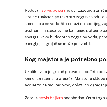
Redovan
servis bojlera
je od izuzetnog značaja
Grejač funkcioniše tako što zagreva vodu, a 
kamenac a ne vodu, što dolazi do sporijeg za
ekstremnim slučajevima kamenac potpuno para
energiju kako bi dodatno zagrejao vodu, pored
energije,a i grejač se može pokvariti.
Kog majstora je potrebno poz
Ukoliko vam je grejač pokvaren, mođete pozvat
kamenca i zamene grejača. Majstor u sklopu r
ako se to ne radi redovno, dolazi do oštećenja
Zato je
servis bojlera
neophodan. Osim toga va