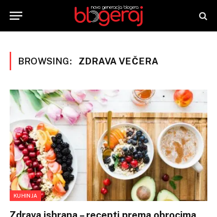
BROWSING:
ZDRAVA VEČERA
KUHINJA
Zdrava ishrana – recepti prema obrocima