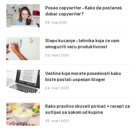
Posao copywriter – Kako da postaneš
dobar copywriter?
29. maj 2021.
Slepo kucanje – tehnika koja će vam
omogućiti veću produktivnost
23. mart 2021.
Veštine koje morate posedovati kako
biste postali uspešan bloger
24. mart 2021.
Kako pravilno skuvati pirinač + recept za
sutlijaš sa sokom od kupina
25. mart 2021.