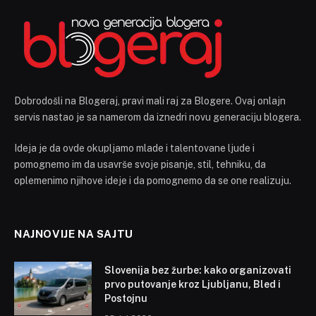
Dobrodošli na Blogeraj, pravi mali raj za Blogere. Ovaj onlajn
servis nastao je sa namerom da iznedri novu generaciju blogera.
Ideja je da ovde okupljamo mlade i talentovane ljude i
pomognemo im da usavrše svoje pisanje, stil, tehniku, da
oplemenimo njihove ideje i da pomognemo da se one realizuju.
NAJNOVIJE NA SAJTU
Slovenija bez žurbe: kako organizovati
prvo putovanje kroz Ljubljanu, Bled i
Postojnu