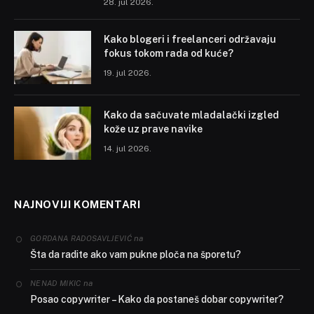
28. jul 2026.
Kako blogeri i freelanceri održavaju
fokus tokom rada od kuće?
19. jul 2026.
Kako da sačuvate mladalački izgled
kože uz prave navike
14. jul 2026.
NAJNOVIJI KOMENTARI
na
GORDANA RADOSAVLJEVIĆ
Šta da radite ako vam pukne ploča na šporetu?
na
NENAD MIKIC
Posao copywriter – Kako da postaneš dobar copywriter?