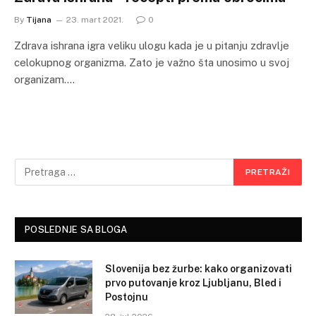
By
Tijana
23. mart 2021.
0
Zdrava ishrana igra veliku ulogu kada je u pitanju zdravlje
celokupnog organizma. Zato je važno šta unosimo u svoj
organizam.…
POSLEDNJE SA BLOGA
Slovenija bez žurbe: kako organizovati
prvo putovanje kroz Ljubljanu, Bled i
Postojnu