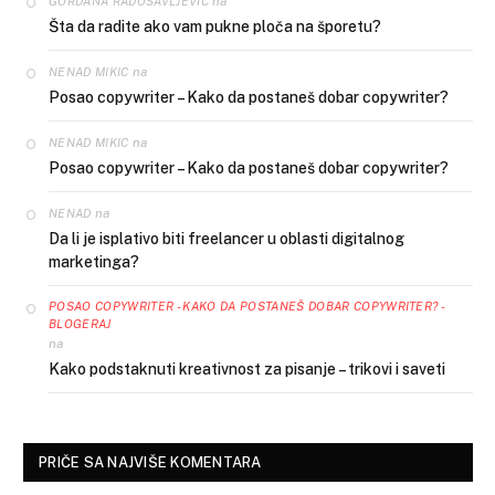
na
GORDANA RADOSAVLJEVIĆ
Šta da radite ako vam pukne ploča na šporetu?
na
NENAD MIKIC
Posao copywriter – Kako da postaneš dobar copywriter?
na
NENAD MIKIC
Posao copywriter – Kako da postaneš dobar copywriter?
na
NENAD
Da li je isplativo biti freelancer u oblasti digitalnog
marketinga?
POSAO COPYWRITER - KAKO DA POSTANEŠ DOBAR COPYWRITER? -
BLOGERAJ
na
Kako podstaknuti kreativnost za pisanje – trikovi i saveti
PRIČE SA NAJVIŠE KOMENTARA