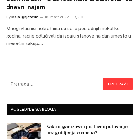
dnevni najam
By
Maja Ignjatović
18. mart 2022.
0
Mnogi vlasnici nekretnina su se, u poslednjih nekoliko
godina, radije odlučivali da izdaju stanove na dan umesto u
mesečni zakup.…
POSLEDNJE SA BLOGA
Kako organizovati poslovno putovanje
bez gubljenja vremena?