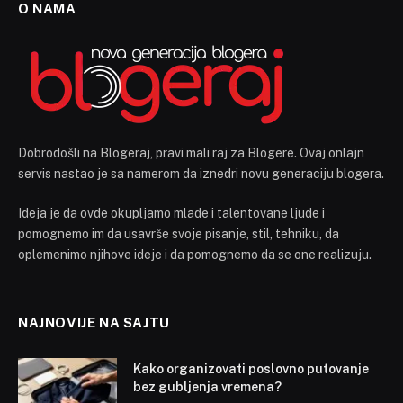
O NAMA
Dobrodošli na Blogeraj, pravi mali raj za Blogere. Ovaj onlajn
servis nastao je sa namerom da iznedri novu generaciju blogera.
Ideja je da ovde okupljamo mlade i talentovane ljude i
pomognemo im da usavrše svoje pisanje, stil, tehniku, da
oplemenimo njihove ideje i da pomognemo da se one realizuju.
NAJNOVIJE NA SAJTU
Kako organizovati poslovno putovanje
bez gubljenja vremena?