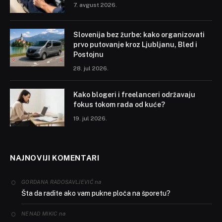
7. avgust 2026.
Slovenija bez žurbe: kako organizovati
prvo putovanje kroz Ljubljanu, Bled i
Postojnu
28. jul 2026.
Kako blogeri i freelanceri održavaju
fokus tokom rada od kuće?
19. jul 2026.
NAJNOVIJI KOMENTARI
na
GORDANA RADOSAVLJEVIĆ
Šta da radite ako vam pukne ploča na šporetu?
na
NENAD MIKIC