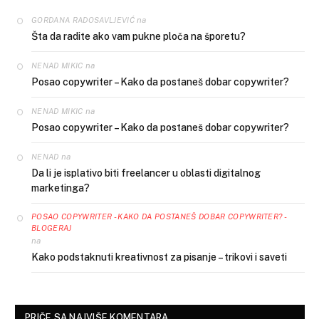
na
GORDANA RADOSAVLJEVIĆ
Šta da radite ako vam pukne ploča na šporetu?
na
NENAD MIKIC
Posao copywriter – Kako da postaneš dobar copywriter?
na
NENAD MIKIC
Posao copywriter – Kako da postaneš dobar copywriter?
na
NENAD
Da li je isplativo biti freelancer u oblasti digitalnog
marketinga?
POSAO COPYWRITER - KAKO DA POSTANEŠ DOBAR COPYWRITER? -
BLOGERAJ
na
Kako podstaknuti kreativnost za pisanje – trikovi i saveti
PRIČE SA NAJVIŠE KOMENTARA