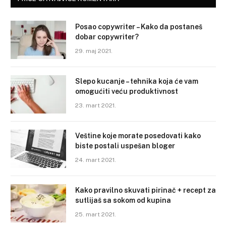
Posao copywriter – Kako da postaneš
dobar copywriter?
29. maj 2021.
Slepo kucanje – tehnika koja će vam
omogućiti veću produktivnost
23. mart 2021.
Veštine koje morate posedovati kako
biste postali uspešan bloger
24. mart 2021.
Kako pravilno skuvati pirinač + recept za
sutlijaš sa sokom od kupina
25. mart 2021.