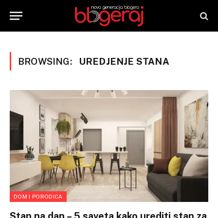
BROWSING:
UREDJENJE STANA
DOM I PORODICA
Stan na dan – 5 saveta kako urediti stan za