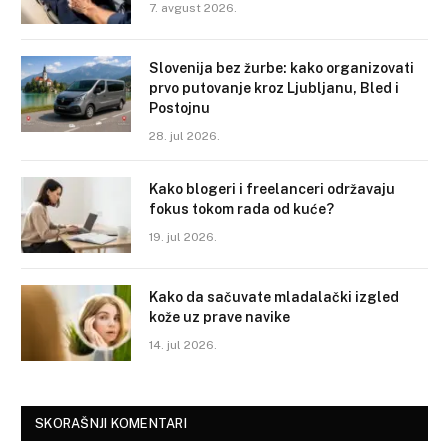
7. avgust 2026.
Slovenija bez žurbe: kako organizovati
prvo putovanje kroz Ljubljanu, Bled i
Postojnu
28. jul 2026.
Kako blogeri i freelanceri održavaju
fokus tokom rada od kuće?
19. jul 2026.
Kako da sačuvate mladalački izgled
kože uz prave navike
14. jul 2026.
SKORAŠNJI KOMENTARI