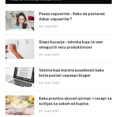
Posao copywriter – Kako da postaneš
dobar copywriter?
29. maj 2021.
Slepo kucanje – tehnika koja će vam
omogućiti veću produktivnost
23. mart 2021.
Veštine koje morate posedovati kako
biste postali uspešan bloger
24. mart 2021.
Kako pravilno skuvati pirinač + recept za
sutlijaš sa sokom od kupina
25. mart 2021.