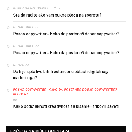
na
GORDANA RADOSAVLJEVIĆ
Šta da radite ako vam pukne ploča na šporetu?
na
NENAD MIKIC
Posao copywriter – Kako da postaneš dobar copywriter?
na
NENAD MIKIC
Posao copywriter – Kako da postaneš dobar copywriter?
na
NENAD
Da li je isplativo biti freelancer u oblasti digitalnog
marketinga?
POSAO COPYWRITER - KAKO DA POSTANEŠ DOBAR COPYWRITER? -
BLOGERAJ
na
Kako podstaknuti kreativnost za pisanje – trikovi i saveti
PRIČE SA NAJVIŠE KOMENTARA