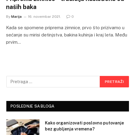
naših baka
By
Marija
16. novembar 2021.
0
Kada se spomene priprema zimnice, prvo što prizivamo u
sećanje su mirisi detinjstva, bakina kuhinja i kraj leta. Među
prvim…
POSLEDNJE SA BLOGA
Kako organizovati poslovno putovanje
bez gubljenja vremena?