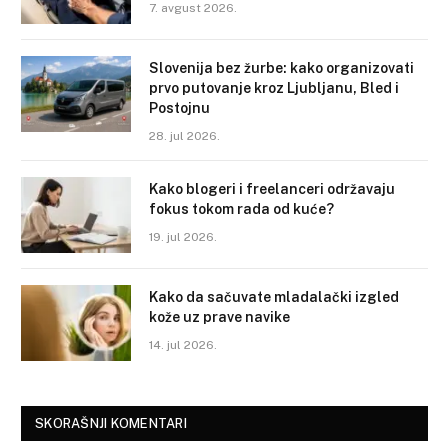
7. avgust 2026.
Slovenija bez žurbe: kako organizovati
prvo putovanje kroz Ljubljanu, Bled i
Postojnu
28. jul 2026.
Kako blogeri i freelanceri održavaju
fokus tokom rada od kuće?
19. jul 2026.
Kako da sačuvate mladalački izgled
kože uz prave navike
14. jul 2026.
SKORAŠNJI KOMENTARI