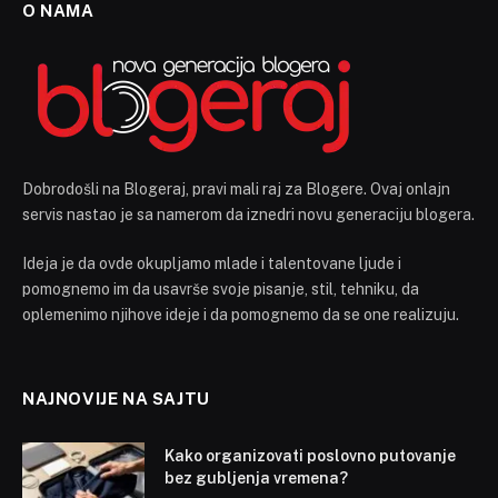
O NAMA
Dobrodošli na Blogeraj, pravi mali raj za Blogere. Ovaj onlajn
servis nastao je sa namerom da iznedri novu generaciju blogera.
Ideja je da ovde okupljamo mlade i talentovane ljude i
pomognemo im da usavrše svoje pisanje, stil, tehniku, da
oplemenimo njihove ideje i da pomognemo da se one realizuju.
NAJNOVIJE NA SAJTU
Kako organizovati poslovno putovanje
bez gubljenja vremena?