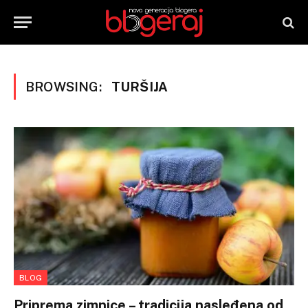
BROWSING:
TURŠIJA
BLOG
Priprema zimnice – tradicija nasleđena od