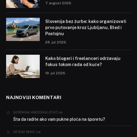
7. avgust 2026.
Slovenija bez žurbe: kako organizovati
prvo putovanje kroz Ljubljanu, Bled i
Postojnu
28. jul 2026.
Kako blogeri i freelanceri održavaju
fokus tokom rada od kuće?
19. jul 2026.
NAJNOVIJI KOMENTARI
na
GORDANA RADOSAVLJEVIĆ
Šta da radite ako vam pukne ploča na šporetu?
na
NENAD MIKIC