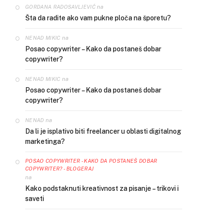
na
GORDANA RADOSAVLJEVIĆ
Šta da radite ako vam pukne ploča na šporetu?
na
NENAD MIKIC
Posao copywriter – Kako da postaneš dobar
copywriter?
na
NENAD MIKIC
Posao copywriter – Kako da postaneš dobar
copywriter?
na
NENAD
Da li je isplativo biti freelancer u oblasti digitalnog
marketinga?
POSAO COPYWRITER - KAKO DA POSTANEŠ DOBAR
COPYWRITER? - BLOGERAJ
na
Kako podstaknuti kreativnost za pisanje – trikovi i
saveti