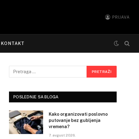
PRIJAVA
KONTAKT
POSLEDNJE SA BLOGA
Kako organizovati poslovno
putovanje bez gubljenja
vremena?
7. avgust 2026.