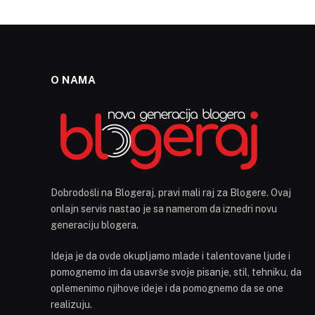
O NAMA
Dobrodošli na Blogeraj, pravi mali raj za Blogere. Ovaj
onlajn servis nastao je sa namerom da iznedri novu
generaciju blogera.
Ideja je da ovde okupljamo mlade i talentovane ljude i
pomognemo im da usavrše svoje pisanje, stil, tehniku, da
oplemenimo njihove ideje i da pomognemo da se one
realizuju.