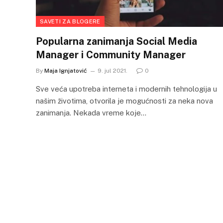
SAVETI ZA BLOGERE
Popularna zanimanja Social Media
Manager i Community Manager
By
Maja Ignjatović
9. jul 2021.
0
Sve veća upotreba interneta i modernih tehnologija u
našim životima, otvorila je mogućnosti za neka nova
zanimanja. Nekada vreme koje…