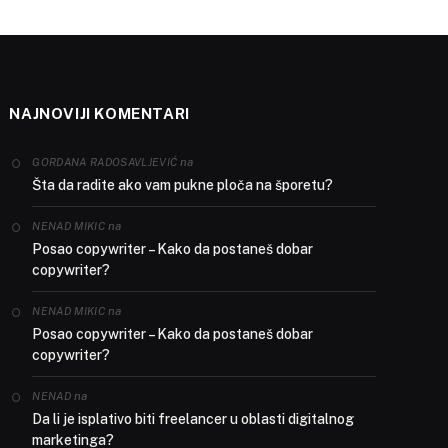
NAJNOVIJI KOMENTARI
na
GORDANA RADOSAVLJEVIĆ
Šta da radite ako vam pukne ploča na šporetu?
na
NENAD MIKIC
Posao copywriter – Kako da postaneš dobar
copywriter?
na
NENAD MIKIC
Posao copywriter – Kako da postaneš dobar
copywriter?
na
NENAD
Da li je isplativo biti freelancer u oblasti digitalnog
marketinga?