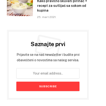
Kako pravilno skuvati pirinač +
recept za sutlijaš sa sokom od
kupina
25. mart 2021.
Saznajte prvi
Prijavite se na naš newsletter i budite prvi
obavešteni o novostima sa našeg servisa.