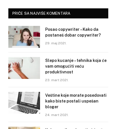
PRIČE SA NAJVIŠE KOMENTARA
Posao copywriter – Kako da
postaneš dobar copywriter?
29. maj 2021.
Slepo kucanje – tehnika koja će
vam omogućiti veću
produktivnost
23. mart 2021.
Veštine koje morate posedovati
kako biste postali uspešan
bloger
24. mart 2021.