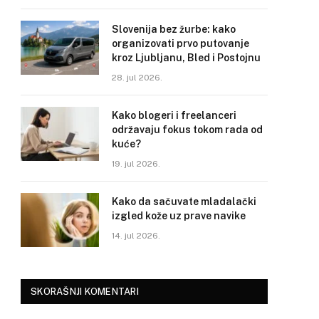
Slovenija bez žurbe: kako
organizovati prvo putovanje
kroz Ljubljanu, Bled i Postojnu
28. jul 2026.
Kako blogeri i freelanceri
održavaju fokus tokom rada od
kuće?
19. jul 2026.
Kako da sačuvate mladalački
izgled kože uz prave navike
14. jul 2026.
SKORAŠNJI KOMENTARI