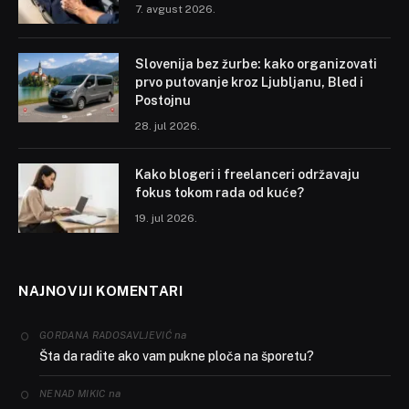
7. avgust 2026.
Slovenija bez žurbe: kako organizovati
prvo putovanje kroz Ljubljanu, Bled i
Postojnu
28. jul 2026.
Kako blogeri i freelanceri održavaju
fokus tokom rada od kuće?
19. jul 2026.
NAJNOVIJI KOMENTARI
na
GORDANA RADOSAVLJEVIĆ
Šta da radite ako vam pukne ploča na šporetu?
na
NENAD MIKIC