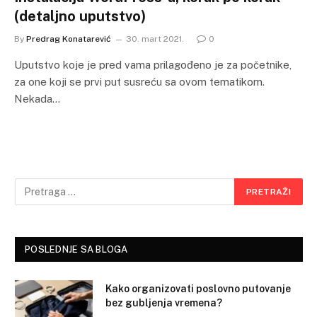
(detaljno uputstvo)
By
Predrag Konatarević
30. mart 2021.
0
Uputstvo koje je pred vama prilagođeno je za početnike,
za one koji se prvi put susreću sa ovom tematikom.
Nekada…
POSLEDNJE SA BLOGA
Kako organizovati poslovno putovanje
bez gubljenja vremena?