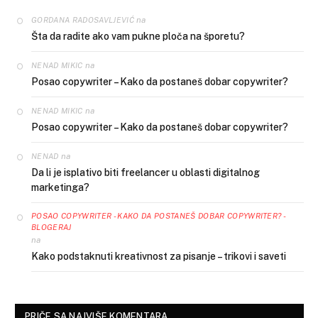
na
GORDANA RADOSAVLJEVIĆ
Šta da radite ako vam pukne ploča na šporetu?
na
NENAD MIKIC
Posao copywriter – Kako da postaneš dobar copywriter?
na
NENAD MIKIC
Posao copywriter – Kako da postaneš dobar copywriter?
na
NENAD
Da li je isplativo biti freelancer u oblasti digitalnog
marketinga?
POSAO COPYWRITER - KAKO DA POSTANEŠ DOBAR COPYWRITER? -
BLOGERAJ
na
Kako podstaknuti kreativnost za pisanje – trikovi i saveti
PRIČE SA NAJVIŠE KOMENTARA