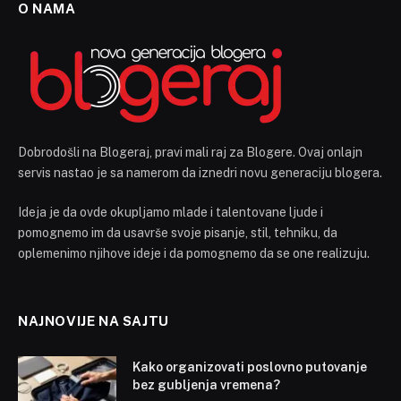
O NAMA
Dobrodošli na Blogeraj, pravi mali raj za Blogere. Ovaj onlajn
servis nastao je sa namerom da iznedri novu generaciju blogera.
Ideja je da ovde okupljamo mlade i talentovane ljude i
pomognemo im da usavrše svoje pisanje, stil, tehniku, da
oplemenimo njihove ideje i da pomognemo da se one realizuju.
NAJNOVIJE NA SAJTU
Kako organizovati poslovno putovanje
bez gubljenja vremena?