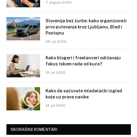
7. avgust 2026.
Slovenija bez žurbe: kako organizovati
prvo putovanje kroz Ljubljanu, Bled i
Postojnu
28. jul 2026.
Kako blogeri i freelanceri održavaju
fokus tokom rada od kuće?
19. jul 2026.
Kako da sačuvate mladalački izgled
kože uz prave navike
14. jul 2026.
SKORAŠNJI KOMENTARI