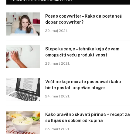
Posao copywriter – Kako da postaneš
dobar copywriter?
29. maj 2021.
Slepo kucanje – tehnika koja će vam
omogućiti veću produktivnost
23. mart 2021.
Veštine koje morate posedovati kako
biste postali uspešan bloger
24. mart 2021.
Kako pravilno skuvati pirinač + recept za
sutlijaš sa sokom od kupina
25. mart 2021.