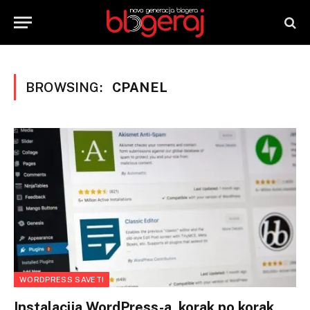
BROWSING:
CPANEL
WORDPRESS SAVETI
Instalacija WordPress-a, korak po korak