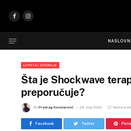
Facebook
Instagram
NASLOVN
LEPOTA I ZDRAVLJE
Šta je Shockwave terap
preporučuje?
By
Predrag Konatarević
29. maj 2026.
Nema kom
Facebook
Twitter
Pint