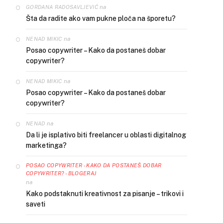
na
GORDANA RADOSAVLJEVIĆ
Šta da radite ako vam pukne ploča na šporetu?
na
NENAD MIKIC
Posao copywriter – Kako da postaneš dobar
copywriter?
na
NENAD MIKIC
Posao copywriter – Kako da postaneš dobar
copywriter?
na
NENAD
Da li je isplativo biti freelancer u oblasti digitalnog
marketinga?
POSAO COPYWRITER - KAKO DA POSTANEŠ DOBAR
COPYWRITER? - BLOGERAJ
na
Kako podstaknuti kreativnost za pisanje – trikovi i
saveti