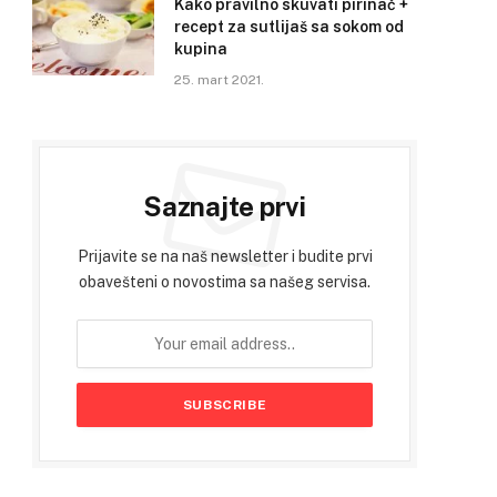
Kako pravilno skuvati pirinač +
recept za sutlijaš sa sokom od
kupina
25. mart 2021.
Saznajte prvi
Prijavite se na naš newsletter i budite prvi
obavešteni o novostima sa našeg servisa.