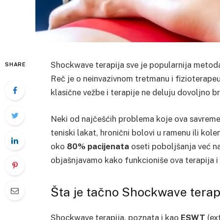
Shockwave terapija sve je popularnija metoda 
SHARE
Reč je o neinvazivnom tretmanu i fizioterapeu
klasične vežbe i terapije ne deluju dovoljno br
Neki od najčešćih problema koje ova savremen
teniski lakat, hronični bolovi u ramenu ili kole
oko
80% pacijenata
oseti poboljšanja već n
objašnjavamo kako funkcioniše ova terapija i 
Šta je tačno Shockwave terap
Shockwave terapija, poznata i kao
ESWT
(ex