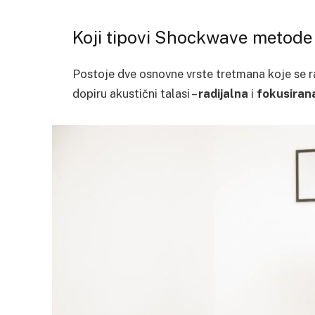
Koji tipovi Shockwave metode
Postoje dve osnovne vrste tretmana koje se ra
dopiru akustični talasi –
radijalna
i
fokusiran