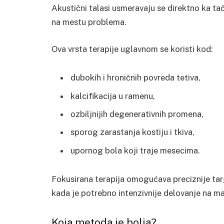
Akustični talasi usmeravaju se direktno ka ta
na mestu problema.
Ova vrsta terapije uglavnom se koristi kod:
dubokih i hroničnih povreda tetiva,
kalcifikacija u ramenu,
ozbiljnijih degenerativnih promena,
sporog zarastanja kostiju i tkiva,
upornog bola koji traje mesecima.
Fokusirana terapija omogućava preciznije tar
kada je potrebno intenzivnije delovanje na man
Koja metoda je bolja?