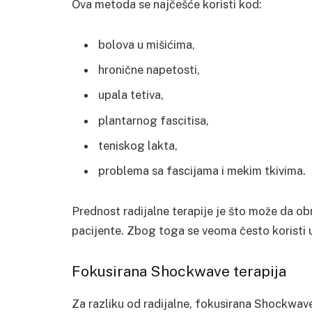
Ova metoda se najčešće koristi kod:
bolova u mišićima,
hronične napetosti,
upala tetiva,
plantarnog fascitisa,
teniskog lakta,
problema sa fascijama i mekim tkivima.
Prednost radijalne terapije je što može da obra
pacijente. Zbog toga se veoma često koristi u f
Fokusirana Shockwave terapija
Za razliku od radijalne, fokusirana Shockwave t