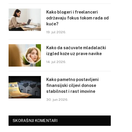
Kako blogeri i freelanceri
održavaju fokus tokom rada od
kuće?
19. jul 2026.
Kako da sačuvate mladalački
izgled kože uz prave navike
14. jul 2026.
Kako pametno postavljeni
finansijski ciljevi donose
stabilnost i rast imovine
30. jun 2026.
SKORAŠNJI KOMENTARI