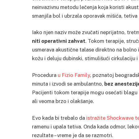
neinvazivnu metodu lečenja koja koristi akust
smanjila bol i ubrzala oporavak mišića, tetiva
Iako njen naziv može zvučati neprijatno, tre
niti operativni zahvat
. Tokom terapije, stru
usmerava akustične talase direktno na bolno i
kožu i deluju dubinski, stimulišući cirkulaciju 
Procedura
u Fizio Family
, poznatoj beogradsk
minuta i izvodi se ambulantno,
bez anestezij
Pacijenti tokom terapije mogu osećati blagu ne
ali veoma brzo i olakšanje.
Evo kada bi trebalo da
istražite Shockwave te
ramenu i upala tetiva. Onda kada odmor, lekovi
rezultate – vreme je da se razmotri.