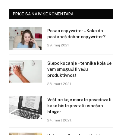
PRIČE SA NAJVIŠE KOMENTARA
Posao copywriter – Kako da
postaneš dobar copywriter?
29. maj 2021.
Slepo kucanje – tehnika koja će
vam omogućiti veću
produktivnost
23. mart 2021.
Veštine koje morate posedovati
kako biste postali uspešan
bloger
24. mart 2021.