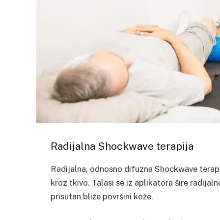
Radijalna Shockwave terapija
Radijalna, odnosno difuzna Shockwave terapija
kroz tkivo. Talasi se iz aplikatora šire radijal
prisutan bliže površini kože.