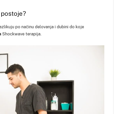
 postoje?
zlikuju po načinu delovanja i dubini do koje
a
Shockwave terapija.