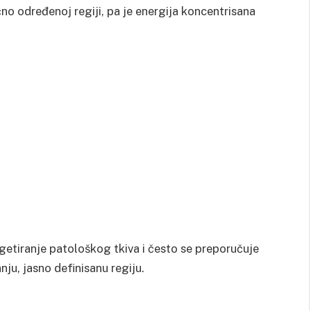
čno određenoj regiji, pa je energija koncentrisana
getiranje patološkog tkiva i često se preporučuje
ju, jasno definisanu regiju.