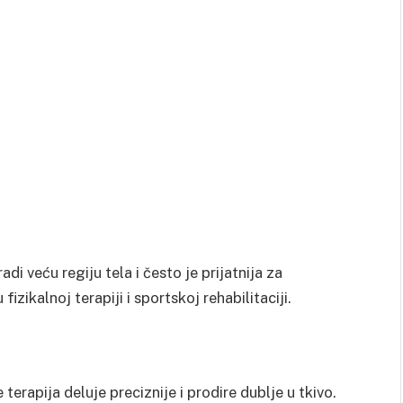
di veću regiju tela i često je prijatnija za
izikalnoj terapiji i sportskoj rehabilitaciji.
erapija deluje preciznije i prodire dublje u tkivo.