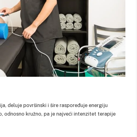
, deluje površinski i šire raspoređuje energiju
no, odnosno kružno, pa je najveći intenzitet terapije