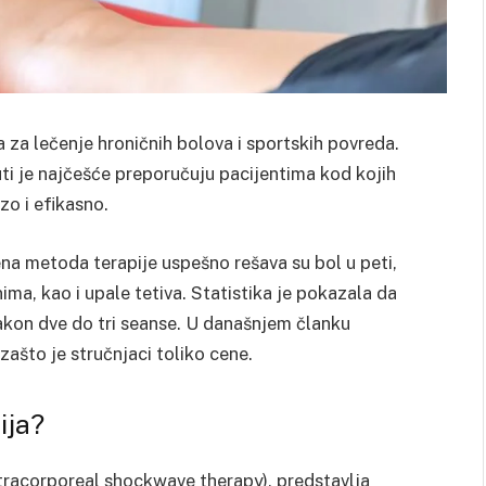
za lečenje hroničnih bolova i sportskih povreda.
ti je najčešće preporučuju pacijentima kod kojih
zo i efikasno.
a metoda terapije uspešno rešava su bol u peti,
nima, kao i upale tetiva. Statistika je pokazala da
akon dve do tri seanse. U današnjem članku
zašto je stručnjaci toliko cene.
ija?
tracorporeal shockwave therapy), predstavlja