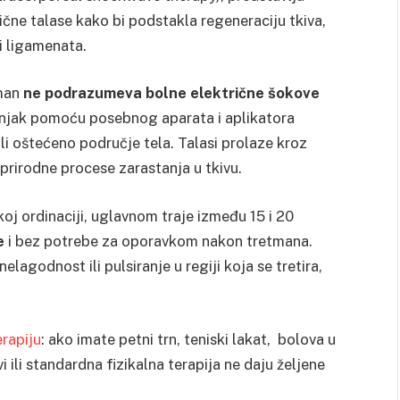
ične talase kako bi podstakla regeneraciju tkiva,
 i ligamenata.
tman
ne podrazumeva bolne električne šokove
čnjak pomoću posebnog aparata i aplikatora
li oštećeno područje tela. Talasi prolaze kroz
i prirodne procese zarastanja u tkivu.
oj ordinaciji, uglavnom traje između 15 i 20
e
i bez potrebe za oporavkom nakon tretmana.
lagodnost ili pulsiranje u regiji koja se tretira,
rapiju
: ako imate petni trn, teniski lakat, bolova u
 ili standardna fizikalna terapija ne daju željene