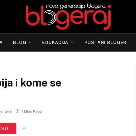
A
BLOG
EDUKACIJA
POSTANI BLOGER
ija i kome se
entara
4 Mins Read
erest