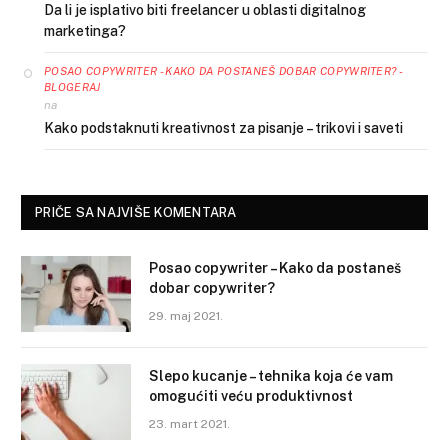
Da li je isplativo biti freelancer u oblasti digitalnog
marketinga?
POSAO COPYWRITER - KAKO DA POSTANEŠ DOBAR COPYWRITER? -
BLOGERAJ
na
Kako podstaknuti kreativnost za pisanje – trikovi i saveti
PRIČE SA NAJVIŠE KOMENTARA
Posao copywriter – Kako da postaneš
dobar copywriter?
29. maj 2021.
Slepo kucanje – tehnika koja će vam
omogućiti veću produktivnost
23. mart 2021.