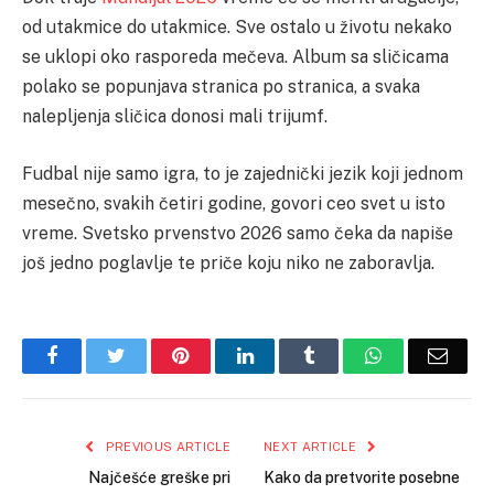
od utakmice do utakmice. Sve ostalo u životu nekako
se uklopi oko rasporeda mečeva. Album sa sličicama
polako se popunjava stranica po stranica, a svaka
nalepljenja sličica donosi mali trijumf.
Fudbal nije samo igra, to je zajednički jezik koji jednom
mesečno, svakih četiri godine, govori ceo svet u isto
vreme. Svetsko prvenstvo 2026 samo čeka da napiše
još jedno poglavlje te priče koju niko ne zaboravlja.
Facebook
Twitter
Pinterest
LinkedIn
Tumblr
WhatsApp
Email
PREVIOUS ARTICLE
NEXT ARTICLE
Najčešće greške pri
Kako da pretvorite posebne