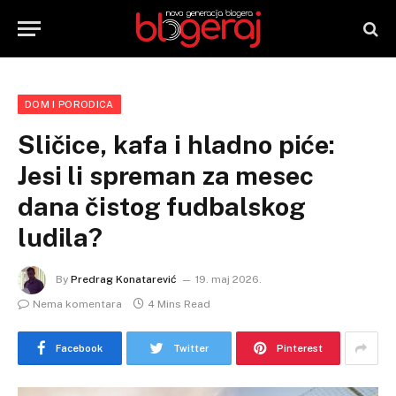
DOM I PORODICA
Sličice, kafa i hladno piće:
Jesi li spreman za mesec
dana čistog fudbalskog
ludila?
By
Predrag Konatarević
19. maj 2026.
Nema komentara
4 Mins Read
Facebook
Twitter
Pinterest