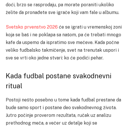
doći, brzo se rasprodaju, pa morate poraniti ukoliko
želite da pronađete sve igrače koji vam fale u albumu.
Svetsko prvenstvo 2026
će se igrati u vremenskoj zoni
koja se baš i ne poklapa sa našom, pa će trebati mnogo
kafe da uspemo da ispratimo sve mečeve. Kada počne
veliko fudbalsko takmičenje, svet na trenutak uspori i
sve se vrti oko jedne stvari: ko će podići pehar.
Kada fudbal postane svakodnevni
ritual
Postoji nešto posebno u tome kada fudbal prestane da
bude samo sport i postane deo svakodnevnog života.
Jutro počinje proverom rezultata, ručak uz analizu
prethodnog meča, a večer uz detalje koji se