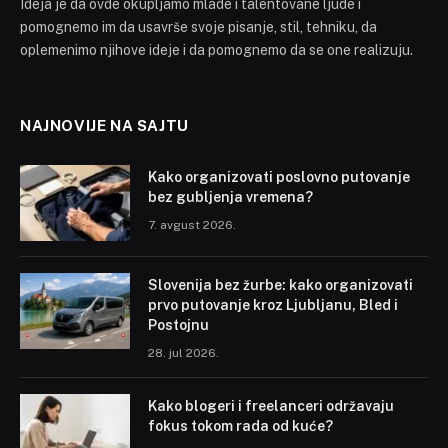
Ideja je da ovde okupljamo mlade i talentovane ljude i
pomognemo im da usavrše svoje pisanje, stil, tehniku, da
oplemenimo njihove ideje i da pomognemo da se one realizuju.
NAJNOVIJE NA SAJTU
Kako organizovati poslovno putovanje
bez gubljenja vremena?
7. avgust 2026.
Slovenija bez žurbe: kako organizovati
prvo putovanje kroz Ljubljanu, Bled i
Postojnu
28. jul 2026.
Kako blogeri i freelanceri održavaju
fokus tokom rada od kuće?