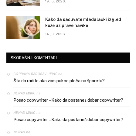
19. jul 2026.
Kako da sačuvate mladalački izgled
kože uz prave navike
14. jul 2026.
SKORAŠNJI KOMENTARI
na
GORDANA RADOSAVLJEVIĆ
Šta da radite ako vam pukne ploča na šporetu?
na
NENAD MIKIC
Posao copywriter – Kako da postaneš dobar copywriter?
na
NENAD MIKIC
Posao copywriter – Kako da postaneš dobar copywriter?
na
NENAD