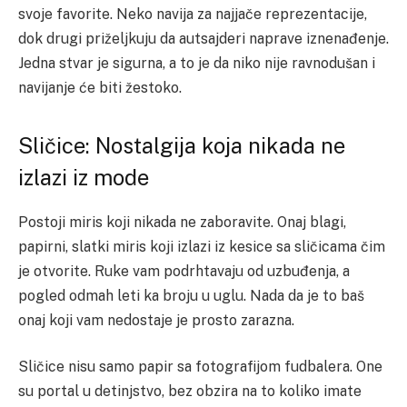
svoje favorite. Neko navija za najjače reprezentacije,
dok drugi priželjkuju da autsajderi naprave iznenađenje.
Jedna stvar je sigurna, a to je da niko nije ravnodušan i
navijanje će biti žestoko.
Sličice: Nostalgija koja nikada ne
izlazi iz mode
Postoji miris koji nikada ne zaboravite. Onaj blagi,
papirni, slatki miris koji izlazi iz kesice sa sličicama čim
je otvorite. Ruke vam podrhtavaju od uzbuđenja, a
pogled odmah leti ka broju u uglu. Nada da je to baš
onaj koji vam nedostaje je prosto zarazna.
Sličice nisu samo papir sa fotografijom fudbalera. One
su portal u detinjstvo, bez obzira na to koliko imate