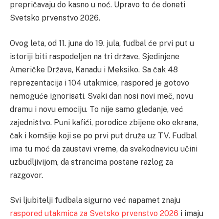
prepričavaju do kasno u noć. Upravo to će doneti
Svetsko prvenstvo 2026.
Ovog leta, od 11. juna do 19. jula, fudbal će prvi put u
istoriji biti raspodeljen na tri države, Sjedinjene
Američke Države, Kanadu i Meksiko. Sa čak 48
reprezentacija i 104 utakmice, raspored je gotovo
nemoguće ignorisati. Svaki dan nosi novi meč, novu
dramu i novu emociju. To nije samo gledanje, već
zajedništvo. Puni kafići, porodice zbijene oko ekrana,
čak i komšije koji se po prvi put druže uz TV. Fudbal
ima tu moć da zaustavi vreme, da svakodnevicu učini
uzbudljivijom, da strancima postane razlog za
razgovor.
Svi ljubitelji fudbala sigurno već napamet znaju
raspored utakmica za Svetsko prvenstvo 2026
i imaju