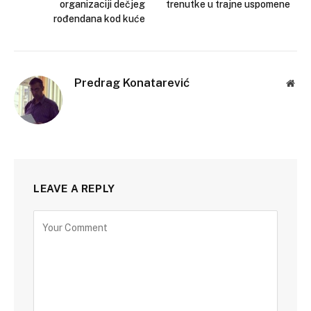
organizaciji dečjeg
trenutke u trajne uspomene
rođendana kod kuće
Predrag Konatarević
Web
LEAVE A REPLY