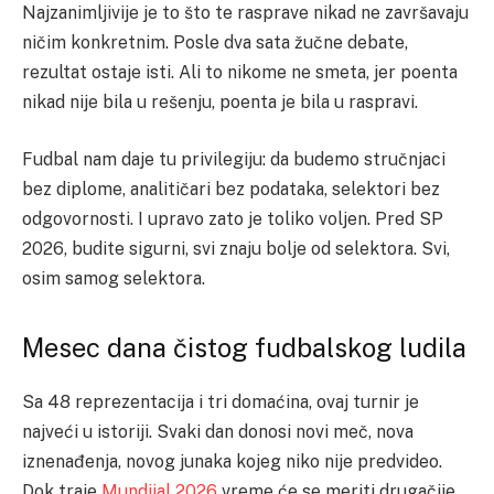
Najzanimljivije je to što te rasprave nikad ne završavaju
ničim konkretnim. Posle dva sata žučne debate,
rezultat ostaje isti. Ali to nikome ne smeta, jer poenta
nikad nije bila u rešenju, poenta je bila u raspravi.
Fudbal nam daje tu privilegiju: da budemo stručnjaci
bez diplome, analitičari bez podataka, selektori bez
odgovornosti. I upravo zato je toliko voljen. Pred SP
2026, budite sigurni, svi znaju bolje od selektora. Svi,
osim samog selektora.
Mesec dana čistog fudbalskog ludila
Sa 48 reprezentacija i tri domaćina, ovaj turnir je
najveći u istoriji. Svaki dan donosi novi meč, nova
iznenađenja, novog junaka kojeg niko nije predvideo.
Dok traje
Mundijal 2026
vreme će se meriti drugačije,