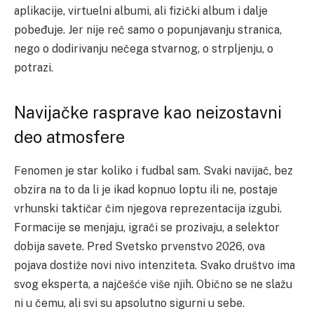
aplikacije, virtuelni albumi, ali fizički album i dalje
pobeđuje. Jer nije reč samo o popunjavanju stranica,
nego o dodirivanju nečega stvarnog, o strpljenju, o
potrazi.
Navijačke rasprave kao neizostavni
deo atmosfere
Fenomen je star koliko i fudbal sam. Svaki navijač, bez
obzira na to da li je ikad kopnuo loptu ili ne, postaje
vrhunski taktičar čim njegova reprezentacija izgubi.
Formacije se menjaju, igrači se prozivaju, a selektor
dobija savete. Pred Svetsko prvenstvo 2026, ova
pojava dostiže novi nivo intenziteta. Svako društvo ima
svog eksperta, a najčešće više njih. Obično se ne slažu
ni u čemu, ali svi su apsolutno sigurni u sebe.