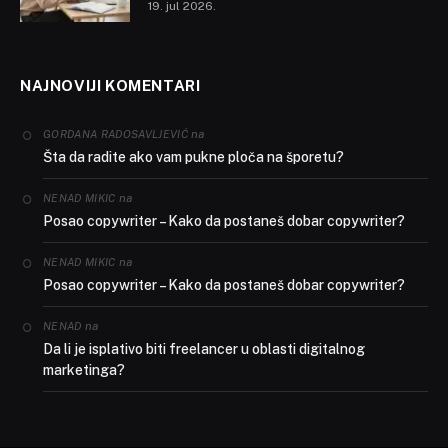
19. jul 2026.
NAJNOVIJI KOMENTARI
na
GORDANA RADOSAVLJEVIĆ
Šta da radite ako vam pukne ploča na šporetu?
na
NENAD MIKIC
Posao copywriter – Kako da postaneš dobar copywriter?
na
NENAD MIKIC
Posao copywriter – Kako da postaneš dobar copywriter?
na
NENAD
Da li je isplativo biti freelancer u oblasti digitalnog
marketinga?