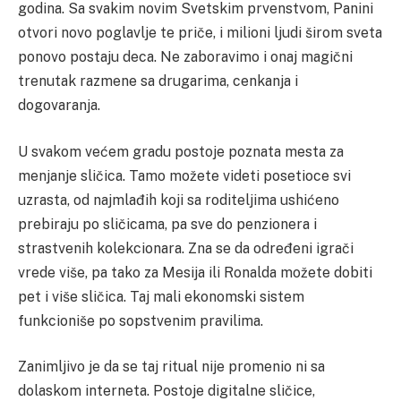
godina. Sa svakim novim Svetskim prvenstvom, Panini
otvori novo poglavlje te priče, i milioni ljudi širom sveta
ponovo postaju deca. Ne zaboravimo i onaj magični
trenutak razmene sa drugarima, cenkanja i
dogovaranja.
U svakom većem gradu postoje poznata mesta za
menjanje sličica. Tamo možete videti posetioce svi
uzrasta, od najmlađih koji sa roditeljima ushićeno
prebiraju po sličicama, pa sve do penzionera i
strastvenih kolekcionara. Zna se da određeni igrači
vrede više, pa tako za Mesija ili Ronalda možete dobiti
pet i više sličica. Taj mali ekonomski sistem
funkcioniše po sopstvenim pravilima.
Zanimljivo je da se taj ritual nije promenio ni sa
dolaskom interneta. Postoje digitalne sličice,