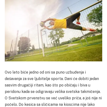
Ovo leto biće jedno od oni sa puno uzbuđenja i
dešavanja za sve ljubitelje sporta. Dani će dobiti jedan
sasvim drugačiji ritam, kao što po običaju i biva u
peridonu kada se odigravaju velika svetska takmičenja.
O Svetskom prvenstvu se već uveliko priča, a još nije ni
počelo. Do kesica sa sličicama na kioscima nije lako