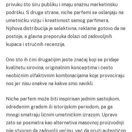
privuku što širu publiku i imaju snažnu marketinšku
podršku. S druge strane, niche parfemi se oslanjaju na
umetničku viziju i kreativnost samog parfimera.
Njihova distribucija je selektivna, reklame gotovo da ne
postoje, a glavna preporuka dolazi od zadovoljnih
kupaca i stručnih recenzija.
Ono što ih čini drugačijim jeste značaj koji se pridaje
kvalitetu sirovina, originalnim konceptima i često
neobičnim olfaktivnim kombinacijama koje provociraju
nos jer nisu onakve na kakve smo navikli.
Niche parfem može biti inspirisan jednim sastojkom,
određenim gradom ili istorijskim periodom, pa ga
mnogi smatraju ličnim umetničkim izrazom. Upravo
zato se posmatra kao alternativa masovnoj proizvodnji:
nije stvoren da zadovolji većinu, već da pruži autentično