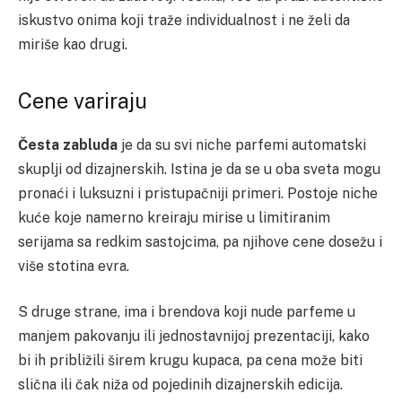
iskustvo onima koji traže individualnost i ne želi da
miriše kao drugi.
Cene variraju
Česta zabluda
je da su svi niche parfemi automatski
skuplji od dizajnerskih. Istina je da se u oba sveta mogu
pronaći i luksuzni i pristupačniji primeri. Postoje niche
kuće koje namerno kreiraju mirise u limitiranim
serijama sa redkim sastojcima, pa njihove cene dosežu i
više stotina evra.
S druge strane, ima i brendova koji nude parfeme u
manjem pakovanju ili jednostavnijoj prezentaciji, kako
bi ih približili širem krugu kupaca, pa cena može biti
slična ili čak niža od pojedinih dizajnerskih edicija.