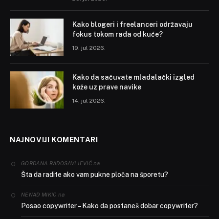
Kako blogeri i freelanceri održavaju
fokus tokom rada od kuće?
19. jul 2026.
Kako da sačuvate mladalački izgled
kože uz prave navike
14. jul 2026.
NAJNOVIJI KOMENTARI
na
GORDANA RADOSAVLJEVIĆ
Šta da radite ako vam pukne ploča na šporetu?
na
NENAD MIKIC
Posao copywriter – Kako da postaneš dobar copywriter?