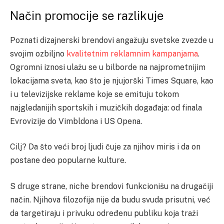
Način promocije se razlikuje
Poznati dizajnerski brendovi angažuju svetske zvezde u
svojim ozbiljno
kvalitetnim reklamnim kampanjama
.
Ogromni iznosi ulažu se u bilborde na najprometnijim
lokacijama sveta, kao što je njujorški Times Square, kao
i u televizijske reklame koje se emituju tokom
najgledanijih sportskih i muzičkih događaja: od finala
Evrovizije do Vimbldona i US Opena.
Cilj? Da što veći broj ljudi čuje za njihov miris i da on
postane deo popularne kulture.
S druge strane, niche brendovi funkcionišu na drugačiji
način. Njihova filozofija nije da budu svuda prisutni, već
da targetiraju i privuku određenu publiku koja traži