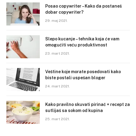
Posao copywriter – Kako da postaneš
dobar copywriter?
29. maj 2021.
Slepo kucanje – tehnika koja će vam
omogućiti veću produktivnost
23. mart 2021.
Veštine koje morate posedovati kako
biste postali uspešan bloger
24. mart 2021.
Kako pravilno skuvati pirinač + recept za
sutlijaš sa sokom od kupina
25. mart 2021.