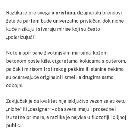
Razlika je pre svega
u pristupu
: dizajnerski brendovi
žele da parfem bude univerzalno privlačan, dok niche
kuće rizikuju i stvaraju mirise koji su često
„polarizujući“.
Note inspirisane životinjskim mirisima, kožom,
betonom posle kiše, cigaretama, kokicama s puterom,
pa čak i mirisom frotirskog peškira ili slanine nekima
su očaravajuće originalni i smeli, a drugima samo
odbojni.
Zaključak je da kvalitet nije isključivo vezan za etiketu
„niche“ ili „designer“ – oba sveta imaju i prosečne i
izuzetne primere, a razlika je najviše u filozofiji i ciljnoj
publici.