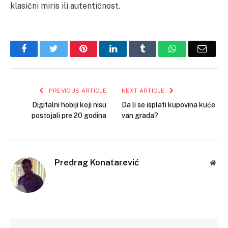
klasični miris ili autentičnost.
Facebook
Twitter
Pinterest
LinkedIn
Tumblr
WhatsApp
Email
PREVIOUS ARTICLE
NEXT ARTICLE
Digitalni hobiji koji nisu
Da li se isplati kupovina kuće
postojali pre 20 godina
van grada?
Predrag Konatarević
Web