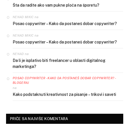
Šta da radite ako vam pukne ploča na šporetu?
na
NENAD MIKIC
Posao copywriter – Kako da postaneš dobar copywriter?
na
NENAD MIKIC
Posao copywriter – Kako da postaneš dobar copywriter?
na
NENAD
Da li je isplativo biti freelancer u oblasti digitalnog
marketinga?
POSAO COPYWRITER - KAKO DA POSTANEŠ DOBAR COPYWRITER? -
BLOGERAJ
na
Kako podstaknuti kreativnost za pisanje – trikovi i saveti
PRIČE SA NAJVIŠE KOMENTARA