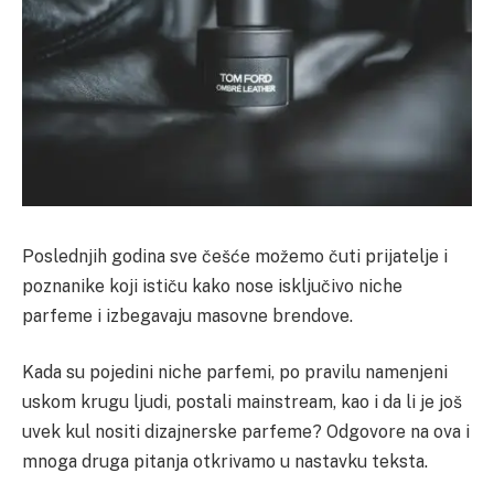
Poslednjih godina sve češće možemo čuti prijatelje i
poznanike koji ističu kako nose isključivo niche
parfeme i izbegavaju masovne brendove.
Kada su pojedini niche parfemi, po pravilu namenjeni
uskom krugu ljudi, postali mainstream, kao i da li je još
uvek kul nositi dizajnerske parfeme? Odgovore na ova i
mnoga druga pitanja otkrivamo u nastavku teksta.