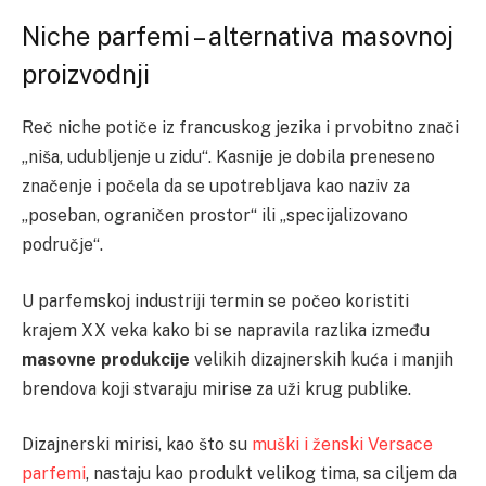
Niche parfemi – alternativa masovnoj
proizvodnji
Reč niche potiče iz francuskog jezika i prvobitno znači
„niša, udubljenje u zidu“. Kasnije je dobila preneseno
značenje i počela da se upotrebljava kao naziv za
„poseban, ograničen prostor“ ili „specijalizovano
područje“.
U parfemskoj industriji termin se počeo koristiti
krajem XX veka kako bi se napravila razlika između
masovne produkcije
velikih dizajnerskih kuća i manjih
brendova koji stvaraju mirise za uži krug publike.
Dizajnerski mirisi, kao što su
muški i ženski Versace
parfemi
, nastaju kao produkt velikog tima, sa ciljem da