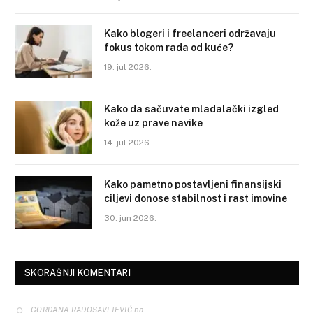
Kako blogeri i freelanceri održavaju
fokus tokom rada od kuće?
19. jul 2026.
Kako da sačuvate mladalački izgled
kože uz prave navike
14. jul 2026.
Kako pametno postavljeni finansijski
ciljevi donose stabilnost i rast imovine
30. jun 2026.
SKORAŠNJI KOMENTARI
na
GORDANA RADOSAVLJEVIĆ