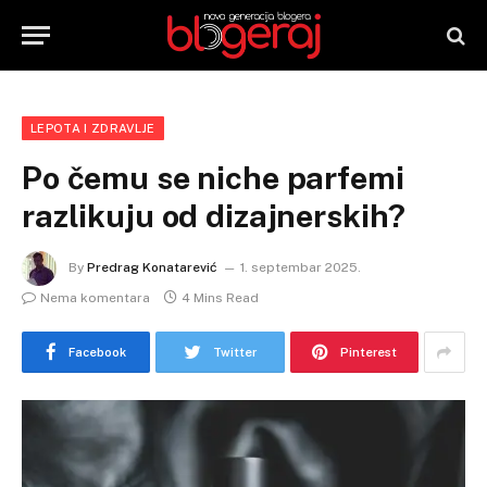
LEPOTA I ZDRAVLJE
Po čemu se niche parfemi
razlikuju od dizajnerskih?
By
Predrag Konatarević
1. septembar 2025.
Nema komentara
4 Mins Read
Facebook
Twitter
Pinterest