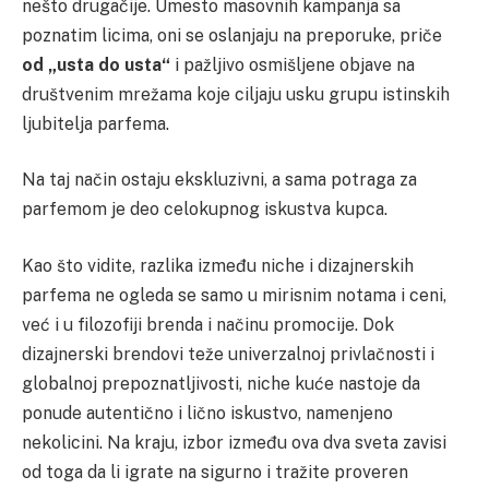
nešto drugačije. Umesto masovnih kampanja sa
poznatim licima, oni se oslanjaju na preporuke, priče
od „usta do usta“
i pažljivo osmišljene objave na
društvenim mrežama koje ciljaju usku grupu istinskih
ljubitelja parfema.
Na taj način ostaju ekskluzivni, a sama potraga za
parfemom je deo celokupnog iskustva kupca.
Kao što vidite, razlika između niche i dizajnerskih
parfema ne ogleda se samo u mirisnim notama i ceni,
već i u filozofiji brenda i načinu promocije. Dok
dizajnerski brendovi teže univerzalnoj privlačnosti i
globalnoj prepoznatljivosti, niche kuće nastoje da
ponude autentično i lično iskustvo, namenjeno
nekolicini. Na kraju, izbor između ova dva sveta zavisi
od toga da li igrate na sigurno i tražite proveren