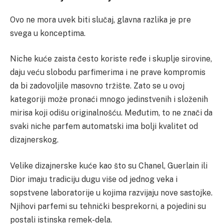
Ovo ne mora uvek biti slučaj, glavna razlika je pre
svega u konceptima.
Niche kuće zaista često koriste ređe i skuplje sirovine,
daju veću slobodu parfimerima i ne prave kompromis
da bi zadovoljile masovno tržište. Zato se u ovoj
kategoriji može pronaći mnogo jedinstvenih i složenih
mirisa koji odišu originalnošću. Međutim, to ne znači da
svaki niche parfem automatski ima bolji kvalitet od
dizajnerskog.
Velike dizajnerske kuće kao što su Chanel, Guerlain ili
Dior imaju tradiciju dugu više od jednog veka i
sopstvene laboratorije u kojima razvijaju nove sastojke.
Njihovi parfemi su tehnički besprekorni, a pojedini su
postali istinska remek-dela.