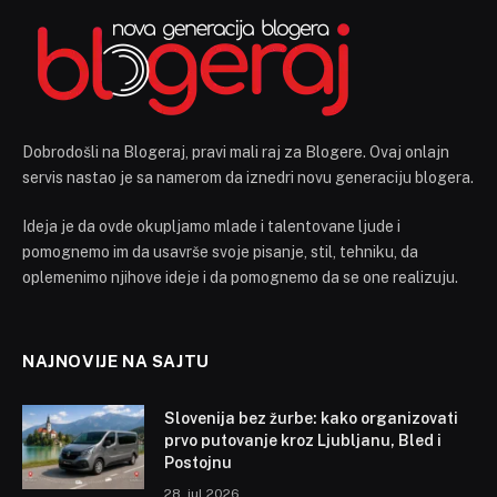
Dobrodošli na Blogeraj, pravi mali raj za Blogere. Ovaj onlajn
servis nastao je sa namerom da iznedri novu generaciju blogera.
Ideja je da ovde okupljamo mlade i talentovane ljude i
pomognemo im da usavrše svoje pisanje, stil, tehniku, da
oplemenimo njihove ideje i da pomognemo da se one realizuju.
NAJNOVIJE NA SAJTU
Slovenija bez žurbe: kako organizovati
prvo putovanje kroz Ljubljanu, Bled i
Postojnu
28. jul 2026.