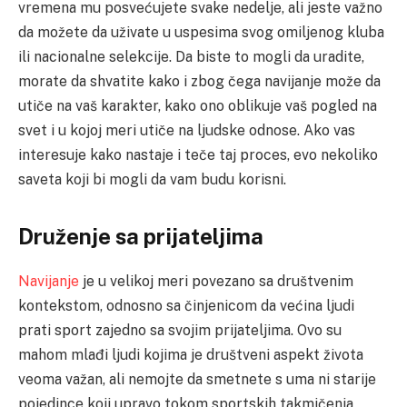
vremena mu posvećujete svake nedelje, ali jeste važno
da možete da uživate u uspesima svog omiljenog kluba
ili nacionalne selekcije. Da biste to mogli da uradite,
morate da shvatite kako i zbog čega navijanje može da
utiče na vaš karakter, kako ono oblikuje vaš pogled na
svet i u kojoj meri utiče na ljudske odnose. Ako vas
interesuje kako nastaje i teče taj proces, evo nekoliko
saveta koji bi mogli da vam budu korisni.
Druženje sa prijateljima
Navijanje
je u velikoj meri povezano sa društvenim
kontekstom, odnosno sa činjenicom da većina ljudi
prati sport zajedno sa svojim prijateljima. Ovo su
mahom mlađi ljudi kojima je društveni aspekt života
veoma važan, ali nemojte da smetnete s uma ni starije
pojedince koji upravo tokom sportskih takmičenja