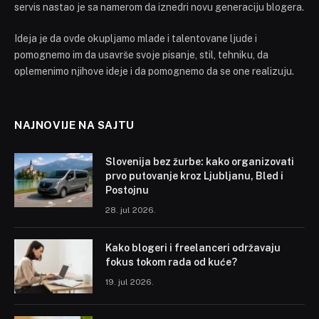
servis nastao je sa namerom da iznedri novu generaciju blogera.
Ideja je da ovde okupljamo mlade i talentovane ljude i
pomognemo im da usavrše svoje pisanje, stil, tehniku, da
oplemenimo njihove ideje i da pomognemo da se one realizuju.
NAJNOVIJE NA SAJTU
Slovenija bez žurbe: kako organizovati
prvo putovanje kroz Ljubljanu, Bled i
Postojnu
28. jul 2026.
Kako blogeri i freelanceri održavaju
fokus tokom rada od kuće?
19. jul 2026.