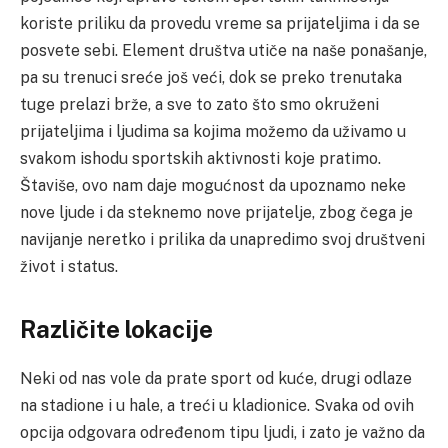
koriste priliku da provedu vreme sa prijateljima i da se
posvete sebi. Element društva utiče na naše ponašanje,
pa su trenuci sreće još veći, dok se preko trenutaka
tuge prelazi brže, a sve to zato što smo okruženi
prijateljima i ljudima sa kojima možemo da uživamo u
svakom ishodu sportskih aktivnosti koje pratimo.
Štaviše, ovo nam daje mogućnost da upoznamo neke
nove ljude i da steknemo nove prijatelje, zbog čega je
navijanje neretko i prilika da unapredimo svoj društveni
život i status.
Različite lokacije
Neki od nas vole da prate sport od kuće, drugi odlaze
na stadione i u hale, a treći u kladionice. Svaka od ovih
opcija odgovara određenom tipu ljudi, i zato je važno da