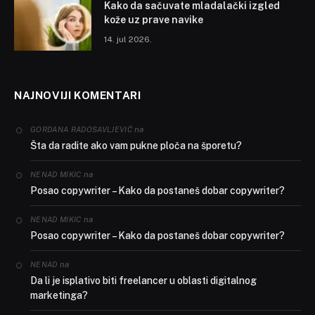
Kako da sačuvate mladalački izgled
kože uz prave navike
14. jul 2026.
NAJNOVIJI KOMENTARI
na
GORDANA RADOSAVLJEVIĆ
Šta da radite ako vam pukne ploča na šporetu?
na
NENAD MIKIC
Posao copywriter – Kako da postaneš dobar copywriter?
na
NENAD MIKIC
Posao copywriter – Kako da postaneš dobar copywriter?
na
NENAD
Da li je isplativo biti freelancer u oblasti digitalnog
marketinga?