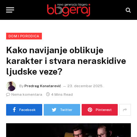
DOM I PORODICA
Kako navijanje oblikuje
karakter i stvara neraskidive
ljudske veze?
By
Predrag Konatarević
23. decembar 2025.
Nema komentara
4 Mins Read
Facebook
Twitter
Pinterest