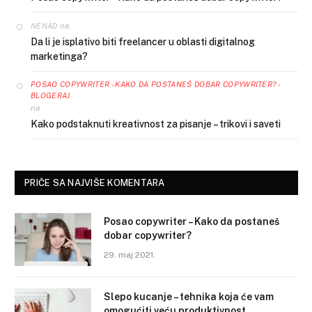
na
NENAD
Da li je isplativo biti freelancer u oblasti digitalnog
marketinga?
POSAO COPYWRITER - KAKO DA POSTANEŠ DOBAR COPYWRITER? -
BLOGERAJ
na
Kako podstaknuti kreativnost za pisanje – trikovi i saveti
PRIČE SA NAJVIŠE KOMENTARA
Posao copywriter – Kako da postaneš
dobar copywriter?
29. maj 2021.
Slepo kucanje – tehnika koja će vam
omogućiti veću produktivnost