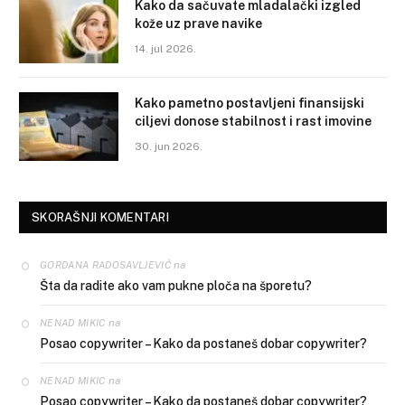
Kako da sačuvate mladalački izgled
kože uz prave navike
14. jul 2026.
Kako pametno postavljeni finansijski
ciljevi donose stabilnost i rast imovine
30. jun 2026.
SKORAŠNJI KOMENTARI
na
GORDANA RADOSAVLJEVIĆ
Šta da radite ako vam pukne ploča na šporetu?
na
NENAD MIKIC
Posao copywriter – Kako da postaneš dobar copywriter?
na
NENAD MIKIC
Posao copywriter – Kako da postaneš dobar copywriter?