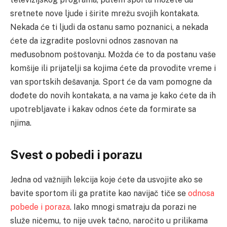
sretnete nove ljude i širite mrežu svojih kontakata.
Nekada će ti ljudi da ostanu samo poznanici, a nekada
ćete da izgradite poslovni odnos zasnovan na
međusobnom poštovanju. Možda će to da postanu vaše
komšije ili prijatelji sa kojima ćete da provodite vreme i
van sportskih dešavanja. Sport će da vam pomogne da
dođete do novih kontakata, a na vama je kako ćete da ih
upotrebljavate i kakav odnos ćete da formirate sa
njima.
Svest o pobedi i porazu
Jedna od važnijih lekcija koje ćete da usvojite ako se
bavite sportom ili ga pratite kao navijač tiče se
odnosa
pobede i poraza
. Iako mnogi smatraju da porazi ne
služe ničemu, to nije uvek tačno, naročito u prilikama