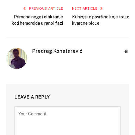
PREVIOUS ARTICLE
NEXT ARTICLE
Prirodna nega i olakšanje
Kuhinjske površine koje traju:
kod hemoroida u ranoj fazi
kvarcne ploče
Predrag Konatarević
Web
LEAVE A REPLY