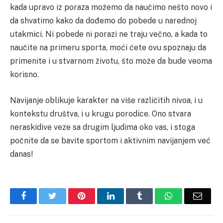
kada upravo iz poraza možemo da naučimo nešto novo i
da shvatimo kako da dođemo do pobede u narednoj
utakmici. Ni pobede ni porazi ne traju večno, a kada to
naučite na primeru sporta, moći ćete ovu spoznaju da
primenite i u stvarnom životu, što može da bude veoma
korisno.
Navijanje oblikuje karakter na više različitih nivoa, i u
kontekstu društva, i u krugu porodice. Ono stvara
neraskidive veze sa drugim ljudima oko vas, i stoga
počnite da se bavite sportom i aktivnim navijanjem već
danas!
Facebook
Twitter
Pinterest
LinkedIn
Tumblr
WhatsApp
Email