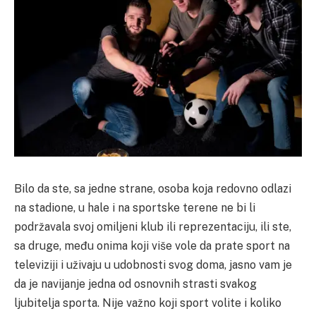
Bilo da ste, sa jedne strane, osoba koja redovno odlazi
na stadione, u hale i na sportske terene ne bi li
podržavala svoj omiljeni klub ili reprezentaciju, ili ste,
sa druge, među onima koji više vole da prate sport na
televiziji i uživaju u udobnosti svog doma, jasno vam je
da je navijanje jedna od osnovnih strasti svakog
ljubitelja sporta. Nije važno koji sport volite i koliko