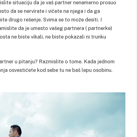
slite situaciju da je vaš partner nenamerno prosuo
esto da se nervirate i vičete na njega i da ga
te drugo rešenje. Svima se to može desiti. I
amislite da je umesto vašeg partnera ( partnerke)
ta ne biste vikali, ne biste pokazali ni trunku
artner u pitanju? Razmislite o tome. Kada jednom
nja osvestićete kod sebe tu ne baš lepu osobinu.