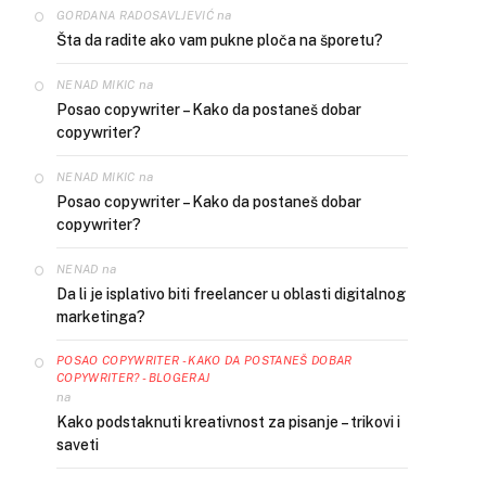
na
GORDANA RADOSAVLJEVIĆ
Šta da radite ako vam pukne ploča na šporetu?
na
NENAD MIKIC
Posao copywriter – Kako da postaneš dobar
copywriter?
na
NENAD MIKIC
Posao copywriter – Kako da postaneš dobar
copywriter?
na
NENAD
Da li je isplativo biti freelancer u oblasti digitalnog
marketinga?
POSAO COPYWRITER - KAKO DA POSTANEŠ DOBAR
COPYWRITER? - BLOGERAJ
na
Kako podstaknuti kreativnost za pisanje – trikovi i
saveti