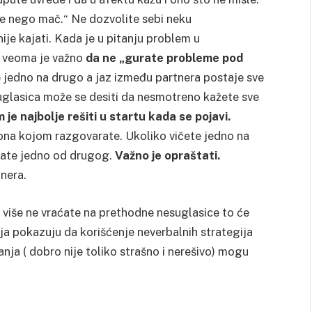
re nego mač.“ Ne dozvolite sebi neku
ije kajati. Kada je u pitanju problem u
o veoma je važno
da ne „gurate probleme pod
 jedno na drugo a jaz između partnera postaje sve
esuglasica može se desiti da nesmotreno kažete sve
 je najbolje rešiti u
startu kada se pojavi.
tona kojom razgovarate. Ukoliko vičete jedno na
avate jedno od drugog.
Važno je opraštati.
nera.
m više ne vraćate na prethodne nesuglasice to će
vanja pokazuju da korišćenje neverbalnih strategija
ranja ( dobro nije toliko strašno i nerešivo) mogu