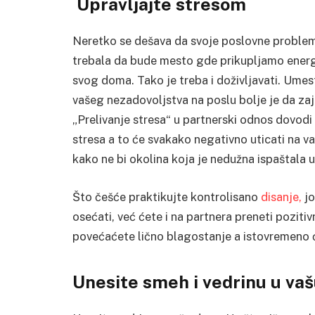
Upravljajte stresom
Neretko se dešava da svoje poslovne problem
trebala da bude mesto gde prikupljamo energ
svog doma. Tako je treba i doživljavati. Umes
vašeg nezadovoljstva na poslu bolje je da za
„Prelivanje stresa“ u partnerski odnos dovodi 
stresa a to će svakako negativno uticati na v
kako ne bi okolina koja je nedužna ispaštala
Što češće praktikujte kontrolisano
disanje,
jo
osećati, već ćete i na partnera preneti poziti
povećaćete lično blagostanje a istovremeno 
Unesite smeh i vedrinu u va