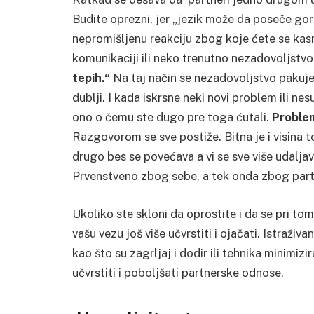
Budite oprezni, jer „jezik može da poseče go
nepromišljenu reakciju zbog koje ćete se kasn
komunikaciji ili neko trenutno nezadovoljstv
tepih.“
Na taj način se nezadovoljstvo pakuje
dublji. I kada iskrsne neki novi problem ili n
ono o čemu ste dugo pre toga ćutali.
Problem
Razgovorom se sve postiže. Bitna je i visina 
drugo bes se povećava a vi se sve više udalj
Prvenstveno zbog sebe, a tek onda zbog part
Ukoliko ste skloni da oprostite i da se pri to
vašu vezu još više učvrstiti i ojačati. Istraži
kao što su zagrljaj i dodir ili tehnika minimizi
učvrstiti i poboljšati partnerske odnose.