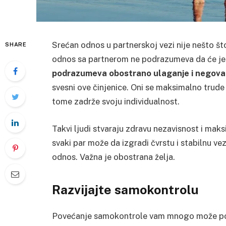
Srećan odnos u partnerskoj vezi nije nešto š
SHARE
odnos sa partnerom ne podrazumeva da će je
podrazumeva obostrano ulaganje i negova
svesni ove činjenice. Oni se maksimalno trud
tome zadrže svoju individualnost.
Takvi ljudi stvaraju zdravu nezavisnost i mak
svaki par može da izgradi čvrstu i stabilnu v
odnos. Važna je obostrana želja.
Razvijajte samokontrolu
Povećanje samokontrole vam mnogo može pomo