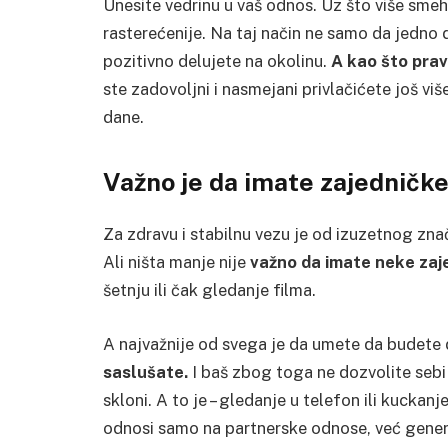
Unesite vedrinu u vaš odnos. Uz što više smeh
rasterećenije. Na taj način ne samo da jedno 
pozitivno delujete na okolinu.
A kao što prav
ste zadovoljni i nasmejani privlačićete još vi
dane.
Važno je da imate zajedničke
Za zdravu i stabilnu vezu je od izuzetnog znač
Ali ništa manje nije
važno da imate neke zaje
šetnju ili čak gledanje filma.
A najvažnije od svega je da umete da budete
saslušate.
I baš zbog toga ne dozvolite sebi
skloni. A to je – gledanje u telefon ili kucka
odnosi samo na partnerske odnose, već gener