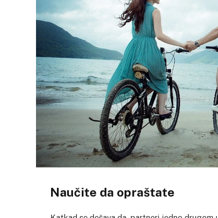
Naučite da opraštate
Katkad se dešava da partneri jedno drugom up