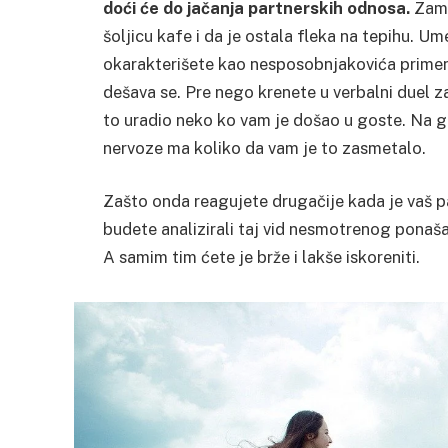
doći će do jačanja partnerskih odnosa.
Zami
šoljicu kafe i da je ostala fleka na tepihu. Um
okarakterišete kao nesposobnjakovića primeni
dešava se. Pre nego krenete u verbalni duel z
to uradio neko ko vam je došao u goste. Na gos
nervoze ma koliko da vam je to zasmetalo.
Zašto onda reagujete drugačije kada je vaš p
budete analizirali taj vid nesmotrenog ponaša
A samim tim ćete je brže i lakše iskoreniti.