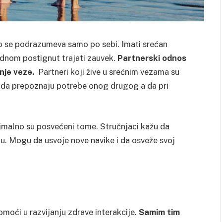
to se podrazumeva samo po sebi. Imati srećan
dnom postignut trajati zauvek.
Partnerski odnos
nje veze.
Partneri koji žive u srećnim vezama su
e da prepoznaju potrebe onog drugog a da pri
simalno su posvećeni tome. Stručnjaci kažu da
ezu. Mogu da usvoje nove navike i da osveže svoj
ći u razvijanju zdrave interakcije.
Samim tim