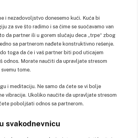
e i nezadovoljstvo donesemo kući. Kuća bi
iju za sve što radimo i sa čime se suočavamo van
to da partner ili u gorem slučaju deca „trpe“ zbog
jedno sa partnerom nađete konstruktivno rešenje.
do toga da će i vaš partner biti pod uticajem
aš odnos. Morate naučiti da upravljate stresom
 u svemu tome.
gu i meditaciju. Ne samo da ćete se vi bolje
vne vibracije. Ukoliko naučite da upravljate stresom
ćete poboljšati odnos sa partnerom.
šu svakodnevnicu