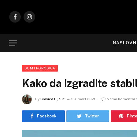
Facebook
Instagram
NASLOVN
DOM I PORODICA
Kako da izgradite stab
By
Slavica Bijelic
23. mart 2021.
Nema komentar
Facebook
Twitter
Pint