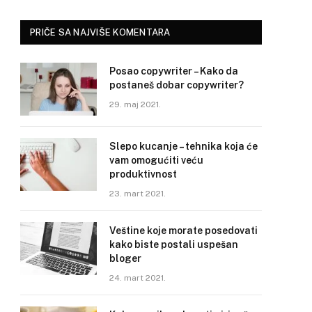
PRIČE SA NAJVIŠE KOMENTARA
Posao copywriter – Kako da
postaneš dobar copywriter?
29. maj 2021.
Slepo kucanje – tehnika koja će
vam omogućiti veću
produktivnost
23. mart 2021.
Veštine koje morate posedovati
kako biste postali uspešan
bloger
24. mart 2021.