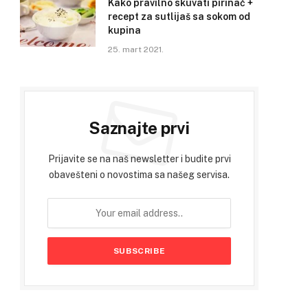
Kako pravilno skuvati pirinač +
recept za sutlijaš sa sokom od
kupina
25. mart 2021.
Saznajte prvi
Prijavite se na naš newsletter i budite prvi
obavešteni o novostima sa našeg servisa.