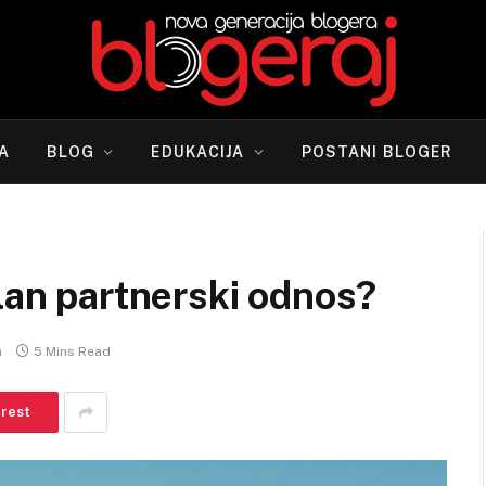
A
BLOG
EDUKACIJA
POSTANI BLOGER
ilan partnerski odnos?
a
5 Mins Read
erest