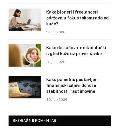
Kako blogeri i freelanceri
održavaju fokus tokom rada od
kuće?
19. jul 2026.
Kako da sačuvate mladalački
izgled kože uz prave navike
14. jul 2026.
Kako pametno postavljeni
finansijski ciljevi donose
stabilnost i rast imovine
30. jun 2026.
SKORAŠNJI KOMENTARI