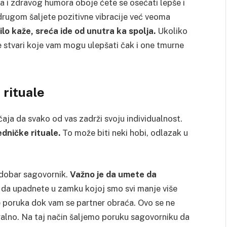
a i zdravog humora oboje ćete se osećati lepše i
drugom šaljete pozitivne vibracije već veoma
ilo
kaže, sreća ide od unutra ka spolja.
Ukoliko
še stvari koje vam mogu ulepšati čak i one tmurne
 rituale
aja da svako od vas zadrži svoju individualnost.
dničke rituale.
To može biti neki hobi, odlazak u
 dobar sagovornik.
Važno je da umete da
 da upadnete u zamku kojoj smo svi manje više
nje poruka dok vam se partner obraća. Ovo se ne
alno. Na taj način šaljemo poruku sagovorniku da