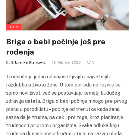
BLOG
Briga o bebi počinje još pre
rođenja
By
Srbijanka Stanković
19. februar 2026.
0
Trudnoća je jedno od najosetljivijih i najvažnijih
razdoblja u životu žene. U tom periodu ne razvija se
samo novi život, već se postavljaju temelji budućeg
zdravlja deteta. Briga o bebi počinje mnogo pre prvog
plača u porodilištu – počinje od trenutka kada žena
sazna da je trudna, pa čak i pre toga, kroz planiranje
trudnoće i pripremu organizma. Svaka odluka koju
trudnica donese ima određeni uticaj na razvoj ploda.