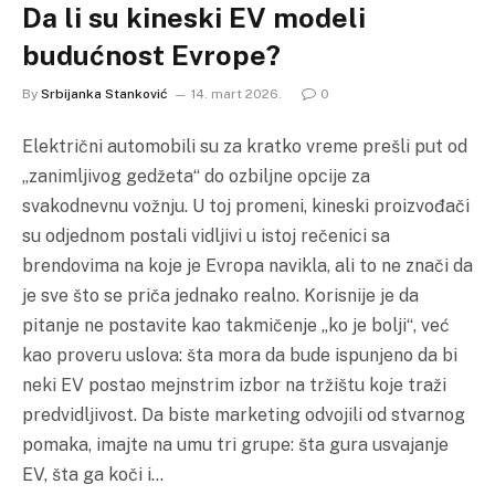
Da li su kineski EV modeli
budućnost Evrope?
By
Srbijanka Stanković
14. mart 2026.
0
Električni automobili su za kratko vreme prešli put od
„zanimljivog gedžeta“ do ozbiljne opcije za
svakodnevnu vožnju. U toj promeni, kineski proizvođači
su odjednom postali vidljivi u istoj rečenici sa
brendovima na koje je Evropa navikla, ali to ne znači da
je sve što se priča jednako realno. Korisnije je da
pitanje ne postavite kao takmičenje „ko je bolji“, već
kao proveru uslova: šta mora da bude ispunjeno da bi
neki EV postao mejnstrim izbor na tržištu koje traži
predvidljivost. Da biste marketing odvojili od stvarnog
pomaka, imajte na umu tri grupe: šta gura usvajanje
EV, šta ga koči i…