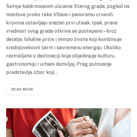
Šetnja kaldrmisanim ulicama Starog grada, pogled na
mostove preko reke Vltave i panoramu crvenih
krovova ostavljaju snažan prvi utisak. Ipak, prava
vrednost ovog grada otkriva se postepeno – kroz
detalje, lokalne priče i tempo života koji kombinuje
srednjovekovni šarm i savremenu energiju. Ukoliko
razmišljate o destinaciji koja objedinjuje kulturu,
gastronomiju i urbani doživljaj, Prag putovanje
predstavlja izbor koji…
READ MORE