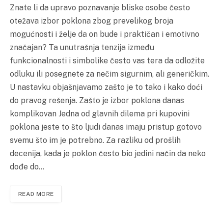
Znate li da upravo poznavanje bliske osobe često
otežava izbor poklona zbog prevelikog broja
mogućnosti i želje da on bude i praktičan i emotivno
značajan? Ta unutrašnja tenzija između
funkcionalnosti i simbolike često vas tera da odložite
odluku ili posegnete za nečim sigurnim, ali generičkim.
U nastavku objašnjavamo zašto je to tako i kako doći
do pravog rešenja. Zašto je izbor poklona danas
komplikovan Jedna od glavnih dilema pri kupovini
poklona jeste to što ljudi danas imaju pristup gotovo
svemu što im je potrebno. Za razliku od prošlih
decenija, kada je poklon često bio jedini način da neko
dođe do…
READ MORE