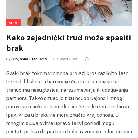
BLOG
Kako zajednički trud može spasiti
brak
By
Srbijanka Stanković
20. mart 2026.
0
Svaki brak tokom vremena prolazi kroz različite faze.
Periodi bliskosti i harmonije često se smenjuju sa
trenucima nesuglasica, nerazumevanja ili udaljavanja
partnera. Takve situacije nisu neuobičajene i mnogi
parovi se u nekom trenutku suoče sa krizom u odnosu.
Ipak, kriza u braku ne mora značiti kraj odnosa. U
mnogim slučajevima upravo takvi periodi mogu
postati prilika da partneri bolje razumeju jedno drugo i