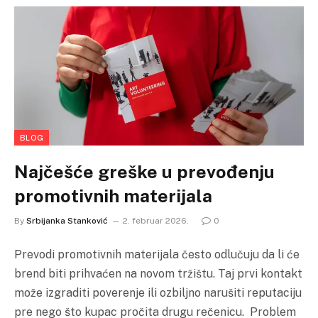
BLOG
Najčešće greške u prevođenju
promotivnih materijala
By
Srbijanka Stanković
2. februar 2026.
0
Prevodi promotivnih materijala često odlučuju da li će
brend biti prihvaćen na novom tržištu. Taj prvi kontakt
može izgraditi poverenje ili ozbiljno narušiti reputaciju
pre nego što kupac pročita drugu rečenicu. Problem