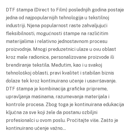
DTF štampa (Direct to Film) poslednjih godina postaje
jedna od najpopularnijih tehnologija u tekstilnoj
industriji. Njena popularnost raste zahvaljujući
fleksibilnosti, mogućnosti štampe na različitim
materijalima i relativno jednostavnom procesu
proizvodnje. Mnogi preduzetnici ulaze u ovu oblast
kroz male radionice, personalizovane proizvode ili
brendiranje tekstila. Međutim, kao i u svakoj
tehnološkoj oblasti, pravi kvalitet i stabilan biznis
dolaze tek kroz kontinuirano učenje i usavršavanje.
DTF štampa je kombinacija grafičke pripreme,
upravljanja mašinama, razumevanja materijala i
kontrole procesa. Zbog toga je kontinuirana edukacija
ključna za sve koji žele da postanu ozbiljni
profesionalci u ovom poslu. Pročitajte više. Zašto je
kontinuirano učenje važno…