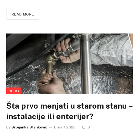
READ MORE
BLOG
Šta prvo menjati u starom stanu –
instalacije ili enterijer?
By
Srbijanka Stanković
1. mart 2026.
0