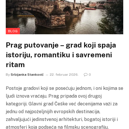
BLOG
Prag putovanje – grad koji spaja
istoriju, romantiku i savremeni
ritam
By
Srbijanka Stanković
22. februar 2026.
0
Postoje gradovi koji se posećuju jednom, i oni kojima se
ljudi iznova vraćaju. Prag pripada ovoj drugoj
kategoriji. Glavni grad Češke već decenijama važi za
jednu od najpoželjnijih evropskih destinacija,
zahvaljujući jedinstvenoj arhitekturi, bogatoj istoriji i
atmosferi koja podseća na filmsku scenografiju.