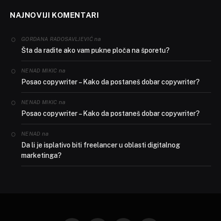
NAJNOVIJI KOMENTARI
na
GORDANA RADOSAVLJEVIĆ
Šta da radite ako vam pukne ploča na šporetu?
na
NENAD MIKIC
Posao copywriter – Kako da postaneš dobar copywriter?
na
NENAD MIKIC
Posao copywriter – Kako da postaneš dobar copywriter?
na
NENAD
Da li je isplativo biti freelancer u oblasti digitalnog
marketinga?