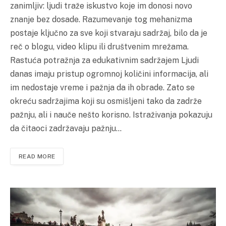
zanimljiv: ljudi traže iskustvo koje im donosi novo
znanje bez dosade. Razumevanje tog mehanizma
postaje ključno za sve koji stvaraju sadržaj, bilo da je
reč o blogu, video klipu ili društvenim mrežama.
Rastuća potražnja za edukativnim sadržajem Ljudi
danas imaju pristup ogromnoj količini informacija, ali
im nedostaje vreme i pažnja da ih obrade. Zato se
okreću sadržajima koji su osmišljeni tako da zadrže
pažnju, ali i nauče nešto korisno. Istraživanja pokazuju
da čitaoci zadržavaju pažnju…
READ MORE