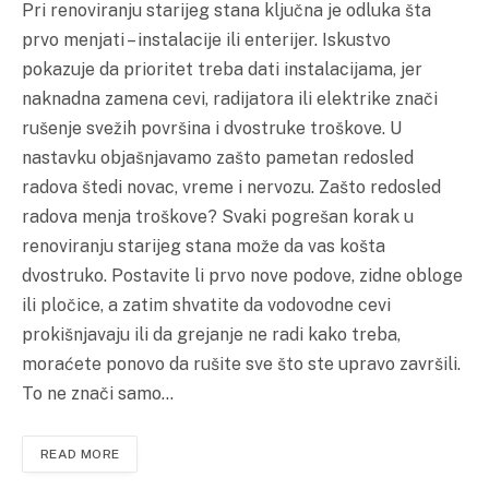
Pri renoviranju starijeg stana ključna je odluka šta
prvo menjati – instalacije ili enterijer. Iskustvo
pokazuje da prioritet treba dati instalacijama, jer
naknadna zamena cevi, radijatora ili elektrike znači
rušenje svežih površina i dvostruke troškove. U
nastavku objašnjavamo zašto pametan redosled
radova štedi novac, vreme i nervozu. Zašto redosled
radova menja troškove? Svaki pogrešan korak u
renoviranju starijeg stana može da vas košta
dvostruko. Postavite li prvo nove podove, zidne obloge
ili pločice, a zatim shvatite da vodovodne cevi
prokišnjavaju ili da grejanje ne radi kako treba,
moraćete ponovo da rušite sve što ste upravo završili.
To ne znači samo…
READ MORE