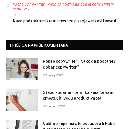
POSAO COPYWRITER - KAKO DA POSTANEŠ DOBAR COPYWRITER? -
BLOGERAJ
na
Kako podstaknuti kreativnost za pisanje – trikovi i saveti
PRIČE SA NAJVIŠE KOMENTARA
Posao copywriter – Kako da postaneš
dobar copywriter?
29. maj 2021.
Slepo kucanje – tehnika koja će vam
omogućiti veću produktivnost
23. mart 2021.
Veštine koje morate posedovati kako