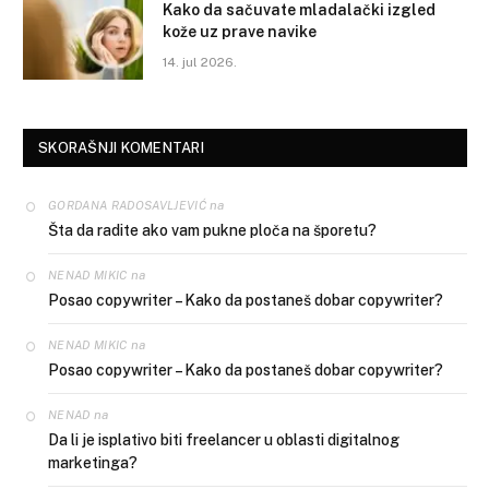
Kako da sačuvate mladalački izgled
kože uz prave navike
14. jul 2026.
SKORAŠNJI KOMENTARI
na
GORDANA RADOSAVLJEVIĆ
Šta da radite ako vam pukne ploča na šporetu?
na
NENAD MIKIC
Posao copywriter – Kako da postaneš dobar copywriter?
na
NENAD MIKIC
Posao copywriter – Kako da postaneš dobar copywriter?
na
NENAD
Da li je isplativo biti freelancer u oblasti digitalnog
marketinga?