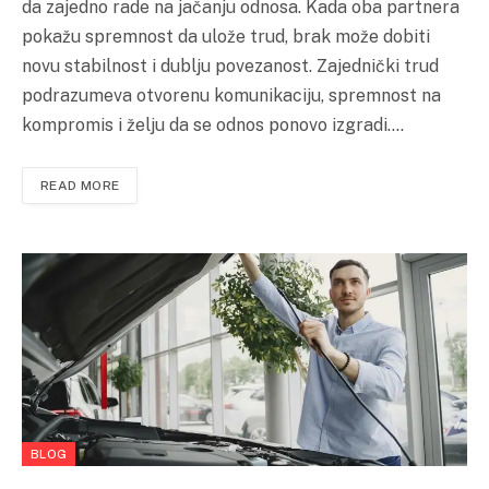
da zajedno rade na jačanju odnosa. Kada oba partnera
pokažu spremnost da ulože trud, brak može dobiti
novu stabilnost i dublju povezanost. Zajednički trud
podrazumeva otvorenu komunikaciju, spremnost na
kompromis i želju da se odnos ponovo izgradi.…
READ MORE
BLOG