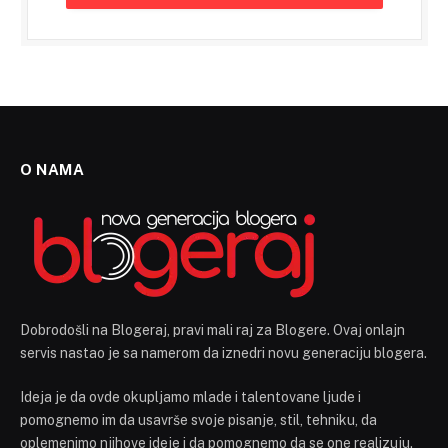
O NAMA
Dobrodošli na Blogeraj, pravi mali raj za Blogere. Ovaj onlajn
servis nastao je sa namerom da iznedri novu generaciju blogera.
Ideja je da ovde okupljamo mlade i talentovane ljude i
pomognemo im da usavrše svoje pisanje, stil, tehniku, da
oplemenimo njihove ideje i da pomognemo da se one realizuju.