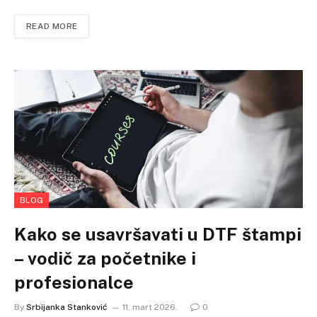
READ MORE
BLOG
Kako se usavršavati u DTF štampi
– vodič za početnike i
profesionalce
By
Srbijanka Stanković
11. mart 2026.
0