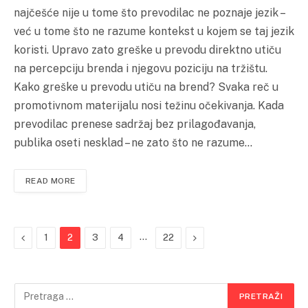
najčešće nije u tome što prevodilac ne poznaje jezik –
već u tome što ne razume kontekst u kojem se taj jezik
koristi. Upravo zato greške u prevodu direktno utiču
na percepciju brenda i njegovu poziciju na tržištu.
Kako greške u prevodu utiču na brend? Svaka reč u
promotivnom materijalu nosi težinu očekivanja. Kada
prevodilac prenese sadržaj bez prilagođavanja,
publika oseti nesklad – ne zato što ne razume…
READ MORE
Previous
…
Next
1
2
3
4
22