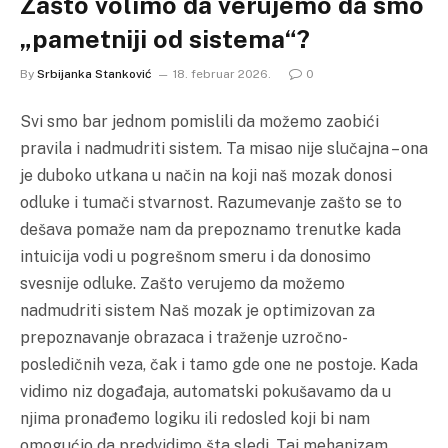
Zašto volimo da verujemo da smo
„pametniji od sistema“?
By
Srbijanka Stanković
18. februar 2026.
0
Svi smo bar jednom pomislili da možemo zaobići
pravila i nadmudriti sistem. Ta misao nije slučajna – ona
je duboko utkana u način na koji naš mozak donosi
odluke i tumači stvarnost. Razumevanje zašto se to
dešava pomaže nam da prepoznamo trenutke kada
intuicija vodi u pogrešnom smeru i da donosimo
svesnije odluke. Zašto verujemo da možemo
nadmudriti sistem Naš mozak je optimizovan za
prepoznavanje obrazaca i traženje uzročno-
posledičnih veza, čak i tamo gde one ne postoje. Kada
vidimo niz događaja, automatski pokušavamo da u
njima pronađemo logiku ili redosled koji bi nam
omogućio da predvidimo šta sledi. Taj mehanizam…