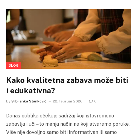
BLOG
Kako kvalitetna zabava može biti
i edukativna?
By
Srbijanka Stanković
22. februar 2026.
0
Danas publika očekuje sadržaj koji istovremeno
zabavlja i uči – to menja način na koji stvaramo poruke.
Više nije dovoljno samo biti informativan ili samo