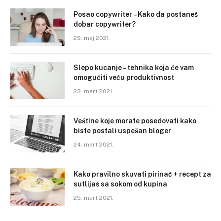
Posao copywriter – Kako da postaneš
dobar copywriter?
29. maj 2021.
Slepo kucanje – tehnika koja će vam
omogućiti veću produktivnost
23. mart 2021.
Veštine koje morate posedovati kako
biste postali uspešan bloger
24. mart 2021.
Kako pravilno skuvati pirinač + recept za
sutlijaš sa sokom od kupina
25. mart 2021.