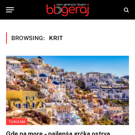
BROWSING:
KRIT
TURIZAM
Gde na more – najlepša grčka ostrva