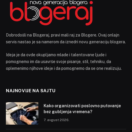
Dobrodošli na Blogeraj, pravi mali raj za Blogere. Ovaj onlajn
servis nastao je sa namerom da iznedri novu generaciju blogera.
Ideja je da ovde okupljamo mlade i talentovane ljude i
pomognemo im da usavrše svoje pisanje, stil, tehniku, da
oplemenimo njihove ideje i da pomognemo da se one realizuju.
NAJNOVIJE NA SAJTU
Kako organizovati poslovno putovanje
bez gubljenja vremena?
7. avgust 2026.