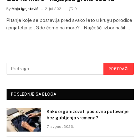
By
Maja Ignjatović
2. jul 2021.
0
Pitanje koje se postavlja pred svako leto u krugu porodice
i prijatelja je „Gde ćemo na more?“. Najčešći izbor naših…
POSLEDNJE SA BLOGA
Kako organizovati poslovno putovanje
bez gubljenja vremena?
7. avgust 2026.