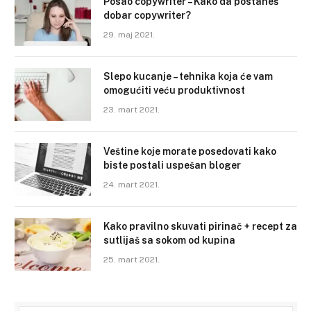
Posao copywriter – Kako da postaneš
dobar copywriter?
29. maj 2021.
Slepo kucanje – tehnika koja će vam
omogućiti veću produktivnost
23. mart 2021.
Veštine koje morate posedovati kako
biste postali uspešan bloger
24. mart 2021.
Kako pravilno skuvati pirinač + recept za
sutlijaš sa sokom od kupina
25. mart 2021.