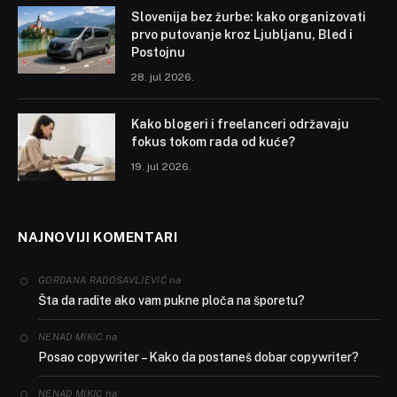
Slovenija bez žurbe: kako organizovati
prvo putovanje kroz Ljubljanu, Bled i
Postojnu
28. jul 2026.
Kako blogeri i freelanceri održavaju
fokus tokom rada od kuće?
19. jul 2026.
NAJNOVIJI KOMENTARI
na
GORDANA RADOSAVLJEVIĆ
Šta da radite ako vam pukne ploča na šporetu?
na
NENAD MIKIC
Posao copywriter – Kako da postaneš dobar copywriter?
na
NENAD MIKIC