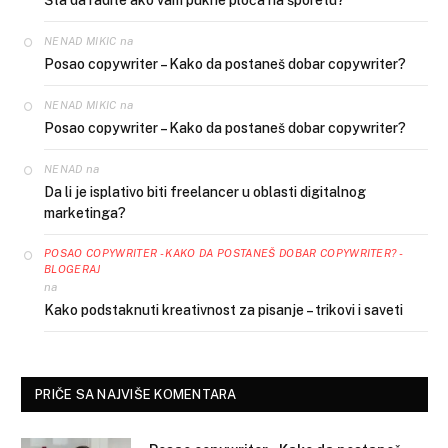
na
NENAD MIKIC
Posao copywriter – Kako da postaneš dobar copywriter?
na
NENAD MIKIC
Posao copywriter – Kako da postaneš dobar copywriter?
na
NENAD
Da li je isplativo biti freelancer u oblasti digitalnog
marketinga?
POSAO COPYWRITER - KAKO DA POSTANEŠ DOBAR COPYWRITER? -
BLOGERAJ
na
Kako podstaknuti kreativnost za pisanje – trikovi i saveti
PRIČE SA NAJVIŠE KOMENTARA