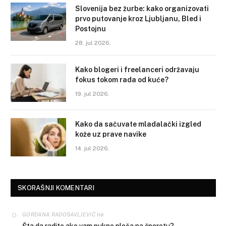
Slovenija bez žurbe: kako organizovati
prvo putovanje kroz Ljubljanu, Bled i
Postojnu
28. jul 2026.
Kako blogeri i freelanceri održavaju
fokus tokom rada od kuće?
19. jul 2026.
Kako da sačuvate mladalački izgled
kože uz prave navike
14. jul 2026.
SKORAŠNJI KOMENTARI
na
GORDANA RADOSAVLJEVIĆ
Šta da radite ako vam pukne ploča na šporetu?