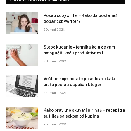
Posao copywriter – Kako da postaneš
dobar copywriter?
29. maj 2021.
Slepo kucanje – tehnika koja će vam
omogućiti veću produktivnost
23. mart 2021.
Veštine koje morate posedovati kako
biste postali uspešan bloger
24. mart 2021.
Kako pravilno skuvati pirinač + recept za
sutlijaš sa sokom od kupina
25. mart 2021.