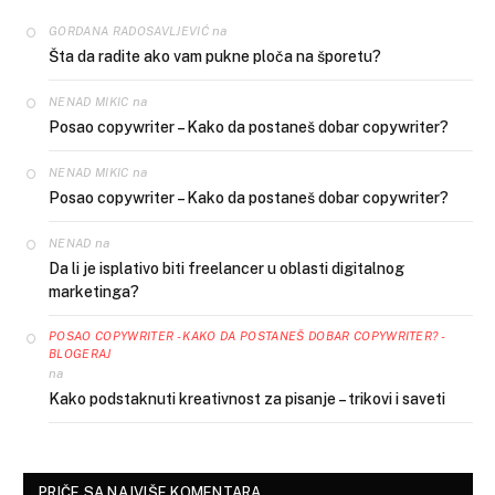
na
GORDANA RADOSAVLJEVIĆ
Šta da radite ako vam pukne ploča na šporetu?
na
NENAD MIKIC
Posao copywriter – Kako da postaneš dobar copywriter?
na
NENAD MIKIC
Posao copywriter – Kako da postaneš dobar copywriter?
na
NENAD
Da li je isplativo biti freelancer u oblasti digitalnog
marketinga?
POSAO COPYWRITER - KAKO DA POSTANEŠ DOBAR COPYWRITER? -
BLOGERAJ
na
Kako podstaknuti kreativnost za pisanje – trikovi i saveti
PRIČE SA NAJVIŠE KOMENTARA