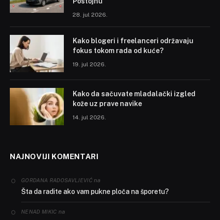
Postojnu
28. jul 2026.
Kako blogeri i freelanceri održavaju
fokus tokom rada od kuće?
19. jul 2026.
Kako da sačuvate mladalački izgled
kože uz prave navike
14. jul 2026.
NAJNOVIJI KOMENTARI
na
GORDANA RADOSAVLJEVIĆ
Šta da radite ako vam pukne ploča na šporetu?
na
NENAD MIKIC