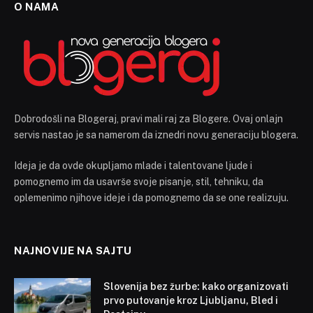
O NAMA
Dobrodošli na Blogeraj, pravi mali raj za Blogere. Ovaj onlajn
servis nastao je sa namerom da iznedri novu generaciju blogera.
Ideja je da ovde okupljamo mlade i talentovane ljude i
pomognemo im da usavrše svoje pisanje, stil, tehniku, da
oplemenimo njihove ideje i da pomognemo da se one realizuju.
NAJNOVIJE NA SAJTU
Slovenija bez žurbe: kako organizovati
prvo putovanje kroz Ljubljanu, Bled i