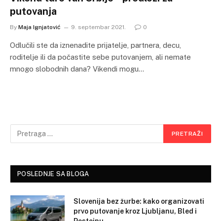
putovanja
By
Maja Ignjatović
9. septembar 2021.
0
Odlučili ste da iznenadite prijatelje, partnera, decu,
roditelje ili da počastite sebe putovanjem, ali nemate
mnogo slobodnih dana? Vikendi mogu…
POSLEDNJE SA BLOGA
Slovenija bez žurbe: kako organizovati
prvo putovanje kroz Ljubljanu, Bled i
Postojnu