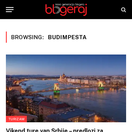
BROWSING:
BUDIMPESTA
TURIZAM
Vikend ture van Srbije – predlozi za