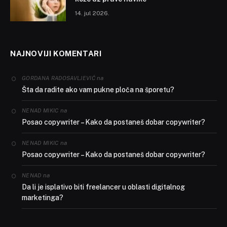
14. jul 2026.
NAJNOVIJI KOMENTARI
na
GORDANA RADOSAVLJEVIĆ
Šta da radite ako vam pukne ploča na šporetu?
na
NENAD MIKIC
Posao copywriter – Kako da postaneš dobar copywriter?
na
NENAD MIKIC
Posao copywriter – Kako da postaneš dobar copywriter?
na
NENAD
Da li je isplativo biti freelancer u oblasti digitalnog
marketinga?