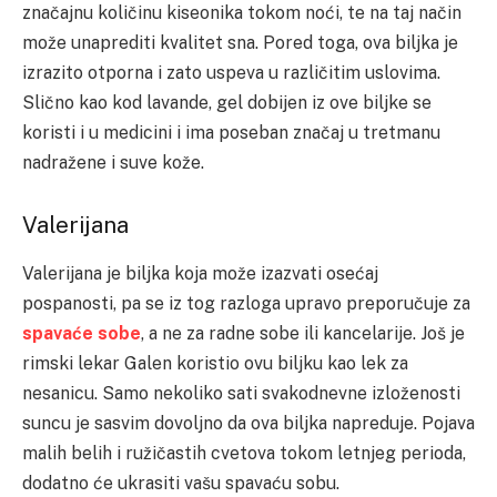
značajnu količinu kiseonika tokom noći, te na taj način
može unaprediti kvalitet sna. Pored toga, ova biljka je
izrazito otporna i zato uspeva u različitim uslovima.
Slično kao kod lavande, gel dobijen iz ove biljke se
koristi i u medicini i ima poseban značaj u tretmanu
nadražene i suve kože.
Valerijana
Valerijana je biljka koja može izazvati osećaj
pospanosti, pa se iz tog razloga upravo preporučuje za
spavaće sobe
, a ne za radne sobe ili kancelarije. Još je
rimski lekar Galen koristio ovu biljku kao lek za
nesanicu. Samo nekoliko sati svakodnevne izloženosti
suncu je sasvim dovoljno da ova biljka napreduje. Pojava
malih belih i ružičastih cvetova tokom letnjeg perioda,
dodatno će ukrasiti vašu spavaću sobu.