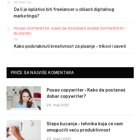
na
NENAD
Da li je isplativo biti freelancer u oblasti digitalnog
marketinga?
POSAO COPYWRITER - KAKO DA POSTANEŠ DOBAR COPYWRITER? -
BLOGERAJ
na
Kako podstaknuti kreativnost za pisanje – trikovi i saveti
PRIČE SA NAJVIŠE KOMENTARA
Posao copywriter – Kako da postaneš
dobar copywriter?
29. maj 2021.
Slepo kucanje – tehnika koja će vam
omogućiti veću produktivnost
23. mart 2021.