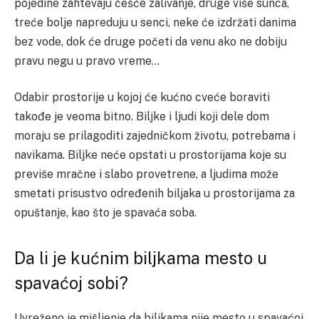
pojedine zahtevaju češće zalivanje, druge više sunca,
treće bolje napreduju u senci, neke će izdržati danima
bez vode, dok će druge početi da venu ako ne dobiju
pravu negu u pravo vreme…
Odabir prostorije u kojoj će kućno cveće boraviti
takođe je veoma bitno. Biljke i ljudi koji dele dom
moraju se prilagoditi zajedničkom životu, potrebama i
navikama. Biljke neće opstati u prostorijama koje su
previše mračne i slabo provetrene, a ljudima može
smetati prisustvo određenih biljaka u prostorijama za
opuštanje, kao što je spavaća soba.
Da li je kućnim biljkama mesto u
spavaćoj sobi?
Uvreženo je mišljenje da biljkama nije mesto u spavaćoj