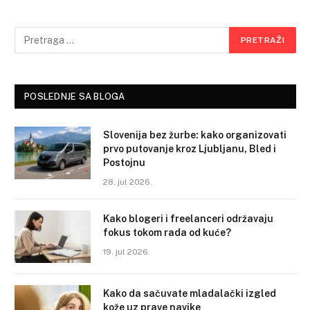
POSLEDNJE SA BLOGA
Slovenija bez žurbe: kako organizovati
prvo putovanje kroz Ljubljanu, Bled i
Postojnu
28. jul 2026.
Kako blogeri i freelanceri održavaju
fokus tokom rada od kuće?
19. jul 2026.
Kako da sačuvate mladalački izgled
kože uz prave navike