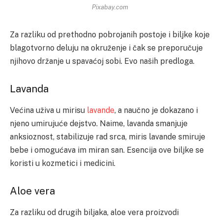
Pixabay.com
Za razliku od prethodno pobrojanih postoje i biljke koje
blagotvorno deluju na okruženje i čak se preporučuje
njihovo držanje u spavaćoj sobi. Evo naših predloga.
Lavanda
Većina uživa u mirisu
lavande
, a naučno je dokazano i
njeno umirujuće dejstvo. Naime, lavanda smanjuje
anksioznost, stabilizuje rad srca, miris lavande smiruje
bebe i omogućava im miran san. Esencija ove biljke se
koristi u kozmetici i medicini.
Aloe vera
Za razliku od drugih biljaka, aloe vera proizvodi