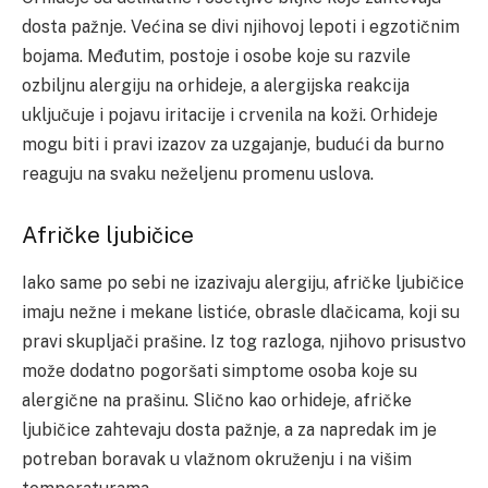
dosta pažnje. Većina se divi njihovoj lepoti i egzotičnim
bojama. Međutim, postoje i osobe koje su razvile
ozbiljnu alergiju na orhideje, a alergijska reakcija
uključuje i pojavu iritacije i crvenila na koži. Orhideje
mogu biti i pravi izazov za uzgajanje, budući da burno
reaguju na svaku neželjenu promenu uslova.
Afričke ljubičice
Iako same po sebi ne izazivaju alergiju, afričke ljubičice
imaju nežne i mekane listiće, obrasle dlačicama, koji su
pravi skupljači prašine. Iz tog razloga, njihovo prisustvo
može dodatno pogoršati simptome osoba koje su
alergične na prašinu. Slično kao orhideje, afričke
ljubičice zahtevaju dosta pažnje, a za napredak im je
potreban boravak u vlažnom okruženju i na višim