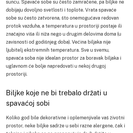
suncu. Spavaće sobe su često zamračene, pa biljke ne
dobijaju dovoljno svetlosti i toplote. Vrata spavaće
sobe su često zatvorena, što onemogućava redovan
protok vazduha, a temperatura u prostoriji postaje ili
značajno viša ili niža nego u drugim delovima doma (u
zavisnosti od godišnjeg doba). Većina biljaka nije
ljubitelj ekstremnih temperatura. Sve u svemu,
spavaća soba nije idealan prostor za boravak biljaka i
uglavnom će bolje napredovati u nekoj drugoj
prostoriji.
Biljke koje ne bi trebalo držati u
spavaćoj sobi
Koliko god bile dekorativne i oplemenjivale vaš životni
prostor, neke biljke sadrže u sebi razne alergene, čak i