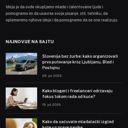
Ideja je da ovde okupljamo mlade i talentovane ljude i
pomognemo im da usavrše svoje pisanje, stil, tehniku, da
oplemenimo njihove ideje i da pomognemo da se one realizuju.
NAJNOVIJE NA SAJTU
Slovenija bez žurbe: kako organizovati
prvo putovanje kroz Ljubljanu, Bled i
Postojnu
28. jul 2026.
Kako blogeri i freelanceri održavaju
fokus tokom rada od kuće?
19. jul 2026.
Kako da sačuvate mladalački izgled
kože uz prave navike