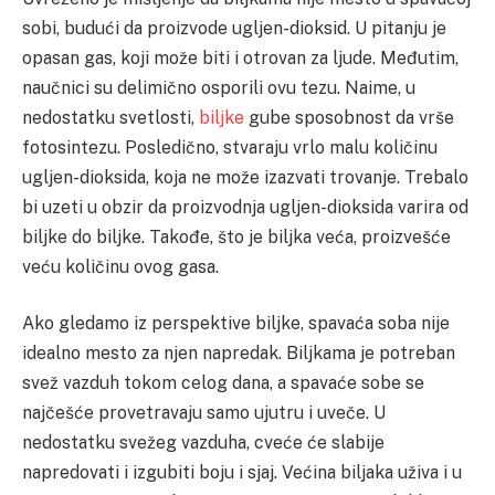
sobi, budući da proizvode ugljen-dioksid. U pitanju je
opasan gas, koji može biti i otrovan za ljude. Međutim,
naučnici su delimično osporili ovu tezu. Naime, u
nedostatku svetlosti,
biljke
gube sposobnost da vrše
fotosintezu. Posledično, stvaraju vrlo malu količinu
ugljen-dioksida, koja ne može izazvati trovanje. Trebalo
bi uzeti u obzir da proizvodnja ugljen-dioksida varira od
biljke do biljke. Takođe, što je biljka veća, proizvešće
veću količinu ovog gasa.
Ako gledamo iz perspektive biljke, spavaća soba nije
idealno mesto za njen napredak. Biljkama je potreban
svež vazduh tokom celog dana, a spavaće sobe se
najčešće provetravaju samo ujutru i uveče. U
nedostatku svežeg vazduha, cveće će slabije
napredovati i izgubiti boju i sjaj. Većina biljaka uživa i u