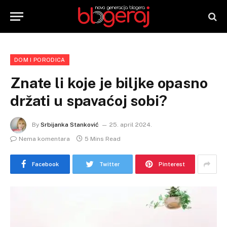
DOM I PORODICA
Znate li koje je biljke opasno
držati u spavaćoj sobi?
By
Srbijanka Stanković
25. april 2024.
Nema komentara
5 Mins Read
Facebook
Twitter
Pinterest