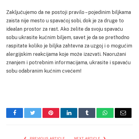
Zaključujemo da ne postoji pravilo – pojedinim biljkama
zaista nije mesto u spavaćoj sobi, dok je za druge to
idealan prostor za rast. Ako želite da svoju spavaću
sobu ukrasite kućnim biljem, savet je da se prethodno
raspitate koliko je biljka zahtevna za uzgoj i o mogućim
alergijskim reakcijama koje može izazvati. Naoružani
znanjem i potrebnim informacijama, ukrasite i spavaću
sobu odabranim kućnim cvećem!
Facebook
Twitter
Pinterest
LinkedIn
Tumblr
WhatsApp
Email
PREVIOUS ARTICLE
NEXT ARTICLE