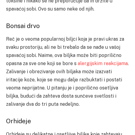
toksine i nikako se ne preporučuje da ih držite u
spavaćoj sobi. Ovo su samo neke od njih.
Bonsai drvo
Reč je o veoma popularnoj biljci koja je pravi ukras za
svaku prostoriju, ali ne bi trebalo da se nađe u vašoj
spavaćoj sobi. Naime, ova biljka može biti poprilično
opasna za sve one koji se bore s
alergijskim reakcijama
.
Zalivanje i obrezivanje ovih biljaka može izazvati
iritacije kože, koje se mogu dalje razbuktati i postati
veoma neprijatne. U pitanju je i poprilično osetljiva
biljka, budući da zahteva dosta sunčeve svetlosti i
zalivanje dva do tri puta nedeljno.
Orhideje
Orhideje su delikatne i osetljive biljke koje zahtevaju