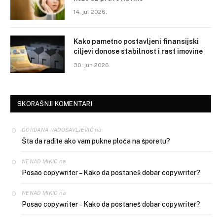
14. jul 2026.
Kako pametno postavljeni finansijski
ciljevi donose stabilnost i rast imovine
30. jun 2026.
SKORAŠNJI KOMENTARI
na
GORDANA RADOSAVLJEVIĆ
Šta da radite ako vam pukne ploča na šporetu?
na
NENAD MIKIC
Posao copywriter – Kako da postaneš dobar copywriter?
na
NENAD MIKIC
Posao copywriter – Kako da postaneš dobar copywriter?