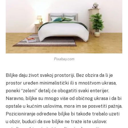
Pixabay.com
Biljke daju život svakoj prostoriji. Bez obzira da li je
prostor uređen minimalistički ili s mnoštvom ukrasa,
poneki “zeleni” detalj će obogatiti svaki enterijer.
Naravno, biljke su mnogo više od običnog ukrasa i da bi
opstale u kućnim uslovima, mora im se posvetiti pažnja.
Pozicioniranje određene biljke bi takođe trebalo uzeti
u obzir, budući da sve biljke ne traže iste uslove: