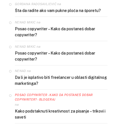
na
GORDANA RADOSAVLJEVIĆ
Šta da radite ako vam pukne ploča na šporetu?
na
NENAD MIKIC
Posao copywriter – Kako da postaneš dobar
copywriter?
na
NENAD MIKIC
Posao copywriter – Kako da postaneš dobar
copywriter?
na
NENAD
Da li je isplativo biti freelancer u oblasti digitalnog
marketinga?
POSAO COPYWRITER - KAKO DA POSTANEŠ DOBAR
COPYWRITER? - BLOGERAJ
na
Kako podstaknuti kreativnost za pisanje – trikovi i
saveti