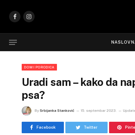
Facebook
Instagram
NASLOVN
DOM I PORODICA
Uradi sam – kako da na
psa?
By
Srbijanka Stanković
15. septembar 2023.
Updat
Facebook
Twitter
Pint