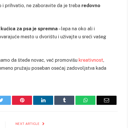
 i prihvatio, ne zaboravite da je treba
redovno
 kućica za psa je spremna
– lepa na oko ali i
varajuće mesto u dvorištu i uživajte u sreći vašeg
e samo da štede novac, već promovišu
kreativnost
,
vremeno pružaju poseban osećaj zadovoljstva kada
k
Twitter
Pinterest
LinkedIn
Tumblr
WhatsApp
Email
NEXT ARTICLE