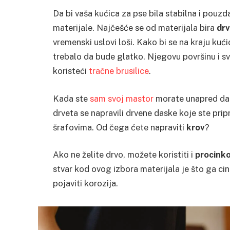
Da bi vaša kućica za pse bila stabilna i pouzda
materijale. Najčešće se od materijala bira
dr
vremenski uslovi loši. Kako bi se na kraju kući
trebalo da bude glatko. Njegovu površinu i sv
koristeći
tračne brusilice
.
Kada ste
sam svoj mastor
morate unapred da 
drveta se napravili drvene daske koje ste pripr
šrafovima. Od čega ćete napraviti
krov
?
Ako ne želite drvo, možete koristiti i
procinko
stvar kod ovog izbora materijala je što ga cink 
pojaviti korozija.