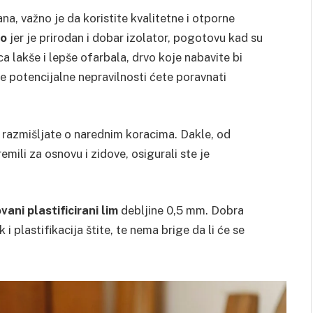
na, važno je da koristite kvalitetne i otporne
vo
jer je prirodan i dobar izolator, pogotovu kad su
ca lakše i lepše ofarbala, drvo koje nabavite bi
e potencijalne nepravilnosti ćete poravnati
razmišljate o narednim koracima. Dakle, od
emili za osnovu i zidove, osigurali ste je
vani plastificirani lim
debljine 0,5 mm. Dobra
i plastifikacija štite, te nema brige da li će se