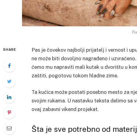
Pi
Pas je čovekov najbolji prijatelj i vernost i
SHARE
ne može biti dovoljno nagrađeno i uzvraćeno
ćemo mu napraviti mali kutak u dvorištu u ko
zaštiti, pogotovu tokom hladne zime.
Ta kućica može postati posebno mesto za nje
svojim rukama. U nastavku teksta delimo sa v
ovaj zabavni vikend projekat.
Šta je sve potrebno od materi