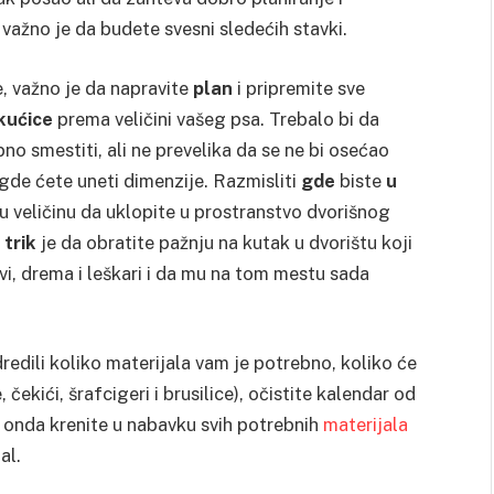
 važno je da budete svesni sledećih stavki.
, važno je da napravite
plan
i pripremite sve
 kućice
prema veličini vašeg psa. Trebalo bi da
o smestiti, ali ne prevelika da se ne bi osećao
gde ćete uneti dimenzije. Razmisliti
gde
biste
u
nu veličinu da uklopite u prostranstvo dvorišnog
 trik
je da obratite pažnju na kutak u dvorištu koji
i, drema i leškari i da mu na tom mestu sada
edili koliko materijala vam je potrebno, koliko će
 čekići, šrafcigeri i brusilice), očistite kalendar od
i onda krenite u nabavku svih potrebnih
materijala
al.