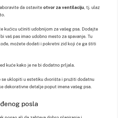
aboravite da ostavite
otvor za ventilaciju
, tj. ulaz
to.
će kućicu učiniti udobnijom za vašeg psa. Dodajte
 bi vaš pas imao udobno mesto za spavanje. Tu
ođe, možete dodati i pokretni zid koji će ga štiti
ed kuće kako je ne bi dodatno prljala.
e se uklopiti u estetiku dvorišta i pružiti dodatnu
ke dekorativne detalje poput imena vašeg psa.
rađenog posla
ak posao ali da zahteva dobro planiranje i