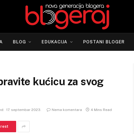
A
BLOG
EDUKACIJA
POSTANI BLOGER
pravite kućicu za svog
ed:
17. septembar 2023.
Nema komentara
4 Mins Read
erest