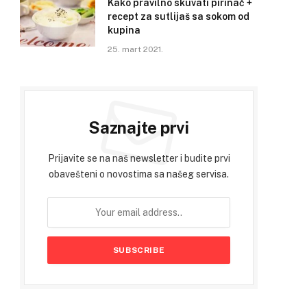
Kako pravilno skuvati pirinač +
recept za sutlijaš sa sokom od
kupina
25. mart 2021.
Saznajte prvi
Prijavite se na naš newsletter i budite prvi
obavešteni o novostima sa našeg servisa.