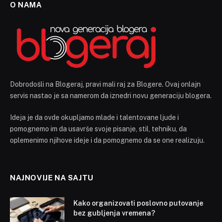
O NAMA
Dobrodošli na Blogeraj, pravi mali raj za Blogere. Ovaj onlajn
servis nastao je sa namerom da iznedri novu generaciju blogera.
Ideja je da ovde okupljamo mlade i talentovane ljude i
pomognemo im da usavrše svoje pisanje, stil, tehniku, da
oplemenimo njihove ideje i da pomognemo da se one realizuju.
NAJNOVIJE NA SAJTU
Kako organizovati poslovno putovanje
bez gubljenja vremena?