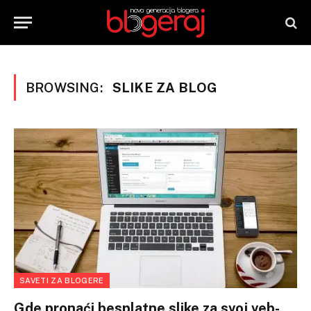
BROWSING:
SLIKE ZA BLOG
SAVETI ZA BLOGERE
Gde pronaći besplatne slike za svoj veb-