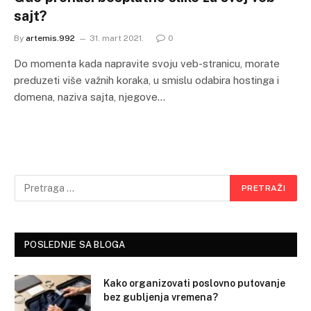
sajt?
By
artemis.992
31. mart 2021.
0
Do momenta kada napravite svoju veb-stranicu, morate
preduzeti više važnih koraka, u smislu odabira hostinga i
domena, naziva sajta, njegove…
POSLEDNJE SA BLOGA
Kako organizovati poslovno putovanje
bez gubljenja vremena?