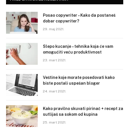
Posao copywriter – Kako da postaneš
dobar copywriter?
29. maj 2021.
Slepo kucanje – tehnika koja će vam
omogućiti veću produktivnost
23. mart 2021.
Veštine koje morate posedovati kako
biste postali uspešan bloger
24. mart 2021.
Kako pravilno skuvati pirinač + recept za
sutlijaš sa sokom od kupina
25. mart 2021.