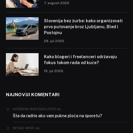
7. avgust 2026.
Slovenija bez žurbe: kako organizovati
prvo putovanje kroz Ljubljanu, Bled i
Postojnu
28. jul 2026.
Kako blogeri i freelanceri održavaju
fokus tokom rada od kuće?
19. jul 2026.
NAJNOVIJI KOMENTARI
na
GORDANA RADOSAVLJEVIĆ
Šta da radite ako vam pukne ploča na šporetu?
na
NENAD MIKIC