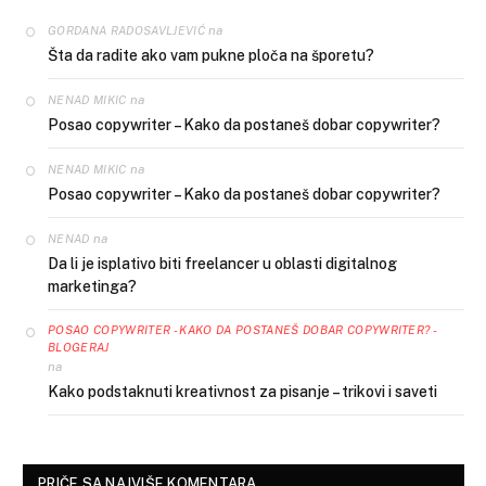
na
GORDANA RADOSAVLJEVIĆ
Šta da radite ako vam pukne ploča na šporetu?
na
NENAD MIKIC
Posao copywriter – Kako da postaneš dobar copywriter?
na
NENAD MIKIC
Posao copywriter – Kako da postaneš dobar copywriter?
na
NENAD
Da li je isplativo biti freelancer u oblasti digitalnog
marketinga?
POSAO COPYWRITER - KAKO DA POSTANEŠ DOBAR COPYWRITER? -
BLOGERAJ
na
Kako podstaknuti kreativnost za pisanje – trikovi i saveti
PRIČE SA NAJVIŠE KOMENTARA