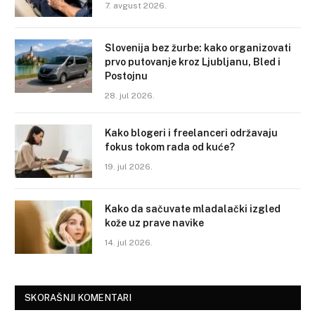
7. avgust 2026.
Slovenija bez žurbe: kako organizovati
prvo putovanje kroz Ljubljanu, Bled i
Postojnu
28. jul 2026.
Kako blogeri i freelanceri održavaju
fokus tokom rada od kuće?
19. jul 2026.
Kako da sačuvate mladalački izgled
kože uz prave navike
14. jul 2026.
SKORAŠNJI KOMENTARI