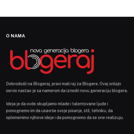
O NAMA
Dobrodošli na Blogeraj, pravi mali raj za Blogere. Ovaj onlajn
servis nastao je sa namerom da iznedri novu generaciju blogera.
Ideja je da ovde okupljamo mlade i talentovane ljude i
pomognemo im da usavrše svoje pisanje, stil, tehniku, da
oplemenimo njihove ideje i da pomognemo da se one realizuju.