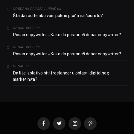
na
GORDANA RADOSAVLJEVIĆ
Šta da radite ako vam pukne ploča na šporetu?
na
NENAD MIKIC
Posao copywriter – Kako da postaneš dobar copywriter?
na
NENAD MIKIC
Posao copywriter – Kako da postaneš dobar copywriter?
na
NENAD
Da li je isplativo biti freelancer u oblasti digitalnog
marketinga?
Facebook
Twitter
Instagram
Pinterest