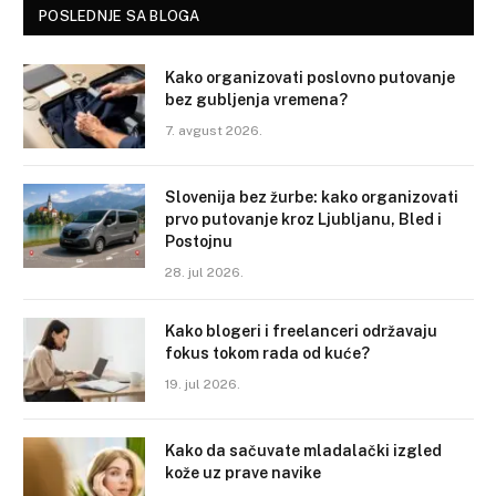
POSLEDNJE SA BLOGA
Kako organizovati poslovno putovanje
bez gubljenja vremena?
7. avgust 2026.
Slovenija bez žurbe: kako organizovati
prvo putovanje kroz Ljubljanu, Bled i
Postojnu
28. jul 2026.
Kako blogeri i freelanceri održavaju
fokus tokom rada od kuće?
19. jul 2026.
Kako da sačuvate mladalački izgled
kože uz prave navike