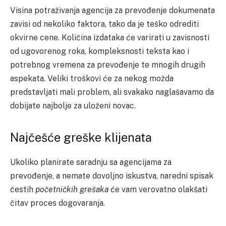
Visina potraživanja agencija za prevođenje dokumenata
zavisi od nekoliko faktora, tako da je teško odrediti
okvirne cene. Količina izdataka će varirati u zavisnosti
od ugovorenog roka, kompleksnosti teksta kao i
potrebnog vremena za prevođenje te mnogih drugih
aspekata. Veliki troškovi će za nekog možda
predstavljati mali problem, ali svakako naglašavamo da
dobijate najbolje za uloženi novac.
Najčešće greške klijenata
Ukoliko planirate saradnju sa agencijama za
prevođenje, a nemate dovoljno iskustva, naredni spisak
čestih
početničkih
grešaka
će vam verovatno olakšati
čitav proces dogovaranja.