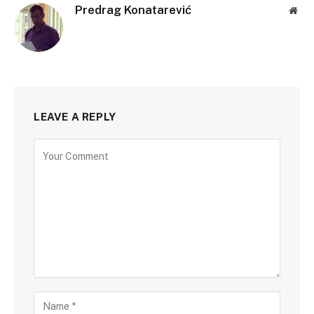
Predrag Konatarević
Web
LEAVE A REPLY