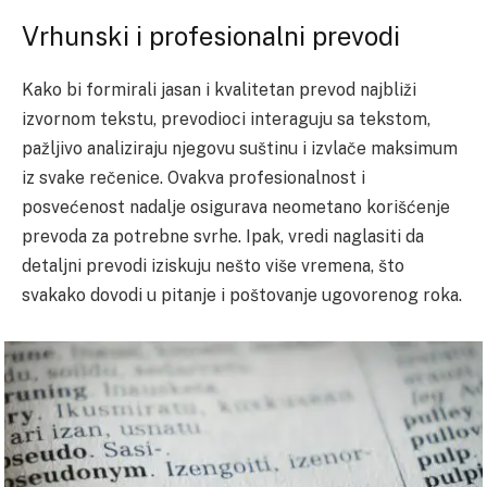
Vrhunski i profesionalni prevodi
Kako bi formirali jasan i kvalitetan prevod najbliži
izvornom tekstu, prevodioci interaguju sa tekstom,
pažljivo analiziraju njegovu suštinu i izvlače maksimum
iz svake rečenice. Ovakva profesionalnost i
posvećenost nadalje osigurava neometano korišćenje
prevoda za potrebne svrhe. Ipak, vredi naglasiti da
detaljni prevodi iziskuju nešto više vremena, što
svakako dovodi u pitanje i poštovanje ugovorenog roka.