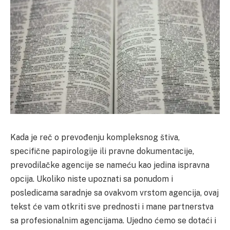
Kada je reč o prevođenju kompleksnog štiva,
specifične papirologije ili pravne dokumentacije,
prevodilačke agencije se nameću kao jedina ispravna
opcija. Ukoliko niste upoznati sa ponudom i
posledicama saradnje sa ovakvom vrstom agencija, ovaj
tekst će vam otkriti sve prednosti i mane partnerstva
sa profesionalnim agencijama. Ujedno ćemo se dotaći i