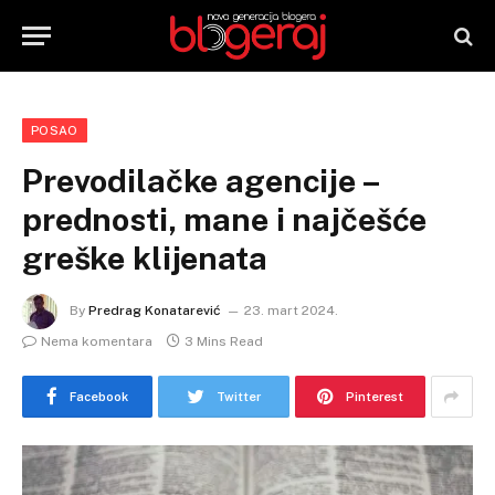
POSAO
Prevodilačke agencije –
prednosti, mane i najčešće
greške klijenata
By
Predrag Konatarević
23. mart 2024.
Nema komentara
3 Mins Read
Facebook
Twitter
Pinterest