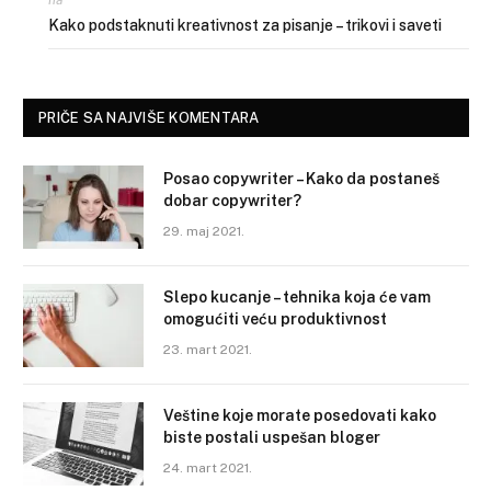
na
Kako podstaknuti kreativnost za pisanje – trikovi i saveti
PRIČE SA NAJVIŠE KOMENTARA
Posao copywriter – Kako da postaneš
dobar copywriter?
29. maj 2021.
Slepo kucanje – tehnika koja će vam
omogućiti veću produktivnost
23. mart 2021.
Veštine koje morate posedovati kako
biste postali uspešan bloger
24. mart 2021.