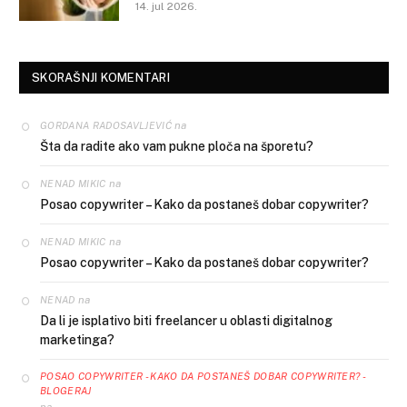
14. jul 2026.
SKORAŠNJI KOMENTARI
na
GORDANA RADOSAVLJEVIĆ
Šta da radite ako vam pukne ploča na šporetu?
na
NENAD MIKIC
Posao copywriter – Kako da postaneš dobar copywriter?
na
NENAD MIKIC
Posao copywriter – Kako da postaneš dobar copywriter?
na
NENAD
Da li je isplativo biti freelancer u oblasti digitalnog
marketinga?
POSAO COPYWRITER - KAKO DA POSTANEŠ DOBAR COPYWRITER? -
BLOGERAJ