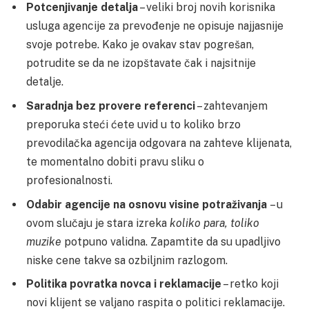
Potcenjivanje detalja
– veliki broj novih korisnika
usluga agencije za prevođenje ne opisuje najjasnije
svoje potrebe. Kako je ovakav stav pogrešan,
potrudite se da ne izopštavate čak i najsitnije
detalje.
Saradnja bez provere referenci
– zahtevanjem
preporuka steći ćete uvid u to koliko brzo
prevodilačka agencija odgovara na zahteve klijenata,
te momentalno dobiti pravu sliku o
profesionalnosti.
Odabir agencije na osnovu visine potraživanja
– u
ovom slučaju je stara izreka
koliko para, toliko
muzike
potpuno validna. Zapamtite da su upadljivo
niske cene takve sa ozbiljnim razlogom.
Politika povratka novca i reklamacije
– retko koji
novi klijent se valjano raspita o politici reklamacije.