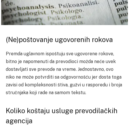
(Ne)poštovanje ugovorenih rokova
Premda uglavnom ispoštuju sve ugovorene rokove,
bitno je napomenuti da prevodioci možda neće uvek
dostavljati sve prevode na vreme. Jednostavno, ovo
niko ne može potvrditi sa odgovornošću jer dosta toga
zavisi od kompleksnosti štiva, gužvi u rasporedu i broja
stručnjaka koji rade na samom tekstu.
Koliko koštaju usluge prevodilačkih
agencija