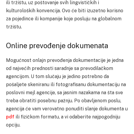
ili tržištu, uz poštovanje svih lingvističkih i
kulturoloških konvencija. Ovo će biti izuzetno korisno
za pojedince ili kompanije koje posluju na globalnom
tržištu.
Online prevođenje dokumenata
Mogućnost onlajn prevođenja dokumentacije je jedna
od najvećih prednosti saradnje sa prevodilačkom
agencijom. U tom slučaju je jedino potrebno da
pošaljete skeniranu ili fotografisanu dokumentaciju na
poslovni mejl agencije, sa jasnim nazakama na šta sve
treba obratiti posebnu pažnju. Po obavljenom poslu,
agencija će vam verovatno ponuditi slanje dokumenta u
pdf
ili fizičkom formatu, a vi odaberite najpogodniju
opciju.