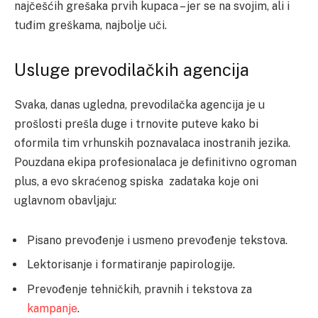
najčešćih grešaka prvih kupaca – jer se na svojim, ali i
tuđim greškama, najbolje uči.
Usluge prevodilačkih agencija
Svaka, danas ugledna, prevodilačka agencija je u
prošlosti prešla duge i trnovite puteve kako bi
oformila tim vrhunskih poznavalaca inostranih jezika.
Pouzdana ekipa profesionalaca je definitivno ogroman
plus, a evo skraćenog spiska zadataka koje oni
uglavnom obavljaju:
Pisano prevođenje i usmeno prevođenje tekstova.
Lektorisanje i formatiranje papirologije.
Prevođenje tehničkih, pravnih i tekstova za
kampanje
.