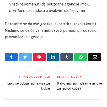
Vredi napomenuti da pouzdane agencije imaju
utvrđenu proceduru u ovakvim slučajevima.
Potrudite se da ove greške iskoristite u svoju korist.
Nadamo se da će vam naši saveti pomoći pri odabiru
prevodilačke agencije.
Facebook
Twitter
Pinterest
LinkedIn
Tumblr
WhatsApp
Email
PREVIOUS ARTICLE
NEXT ARTICLE
Kako se dobija radna viza za
Kako napraviti idealne uslove
Dubai
za rad od kuće?