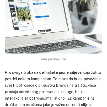
foto: pixabay.com
Pre svega treba da
definišete jasne ciljeve
koje želite
postići nekom kampanjom. To može da bude povećanje
svesti potrošača o prisustvu brenda na tržištu, veća
prodaja određenog proizvoda ili usluge, bolja
interakcija sa potrošačima i slično. Za kampanje na
društvenim mrežama jako je važno odrediti
ciljne