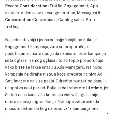
Reach),
Consideration
(Traffic, Engagement, App
installs, Video views, Lead generation, Messages) ili
Conversation
(Conversions, Catalog sales, Store
traffic).
Najjednostavnija i jedna od najjeftinijih po kliku je
Engagement kampanja, zato se preporučuje
početnicima. Imate opciju da napišete naziv kampanje,
seta oglasa i samog oglasa i to se toplo preporučuje
kako biste se lakše snašli u Ads Manageru. Na nivou
kampanje ne dirajte ništa, a kada pređete na nivo Ad
Set, imaćete najviše posla. Odredite budžet po danu ili
ukupni za neki period. Bolje je da izaberete
lifetime
, jer
će biti dana kada više korisnika vidi vaš oglas i nije
dobro da imaju ograničenje. Nemojte zaboraviti da
unesete datum do kog dana će vaša kampanja biti