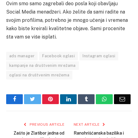
Ovim smo samo zagrebali deo posla koji obavljaju
Social Media menadžeri. Ako želite da sami radite na
svojim profilima, potrebno je mnogo učenja i vremena
kako biste kreirali kvalitetne objave. Sami procenite
šta vam se više isplati.
ads manager
Facebook oglasi
Instagram oglasi
kampanje na društvenim mrežama
oglasi na društvenim mrežema
Facebook
Twitter
Pinterest
LinkedIn
Tumblr
WhatsApp
Email
PREVIOUS ARTICLE
NEXT ARTICLE
Zašto je Zlatibor jedna od
Ranohrišćanska bazilika i