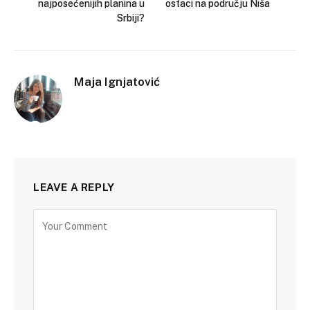
najposećenijih planina u
ostaci na području Niša
Srbiji?
Maja Ignjatović
LEAVE A REPLY