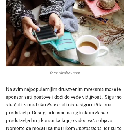
foto: pixabay.com
Na svim najpopularnijim društvenim mrežama možete
sponzorisati postove i doći do veće vidljivosti. Sigurno
ste čuli za metriku
Reach
, ali niste sigurni šta ona
predstavlja. Doseg, odnosno na egleskom
Reach
predstavlja broj korisnika koji je video vašu objavu.
Nemojte ga mešati sa metrikom
Impressions,
jer su to