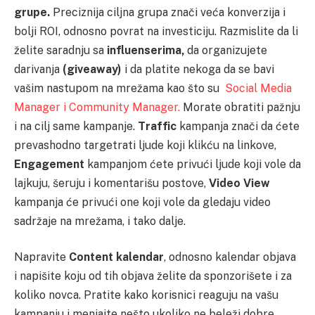
grupe.
Preciznija ciljna grupa znači veća konverzija i
bolji ROI, odnosno povrat na investiciju. Razmislite da li
želite saradnju sa
influenserima,
da organizujete
darivanja
(giveaway)
i da platite nekoga da se bavi
vašim nastupom na mrežama kao što su
Social Media
Manager i Community Manager.
Morate obratiti pažnju
i na cilj same kampanje.
Traffic
kampanja znači da ćete
prevashodno targetrati ljude koji klikću na linkove,
Engagement
kampanjom ćete privući ljude koji vole da
lajkuju, šeruju i komentarišu postove,
Video View
kampanja će privući one koji vole da gledaju video
sadržaje na mrežama, i tako dalje.
Napravite
Content kalendar
, odnosno kalendar objava
i napišite koju od tih objava želite da sponzorišete i za
koliko novca. Pratite kako korisnici reaguju na vašu
kampanju i menjajte nešto ukoliko ne beleži dobre