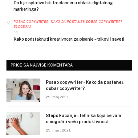
Da li je isplativo biti freelancer u oblasti digitalnog
marketinga?
POSAO COPYWRITER - KAKO DA POSTANEŠ DOBAR COPYWRITER? -
BLOGERAJ
na
Kako podstaknuti kreativnost za pisanje – trikovi i saveti
PRIČE SA NAJVIŠE KOMENTARA
Posao copywriter – Kako da postaneš
dobar copywriter?
29. maj 2021.
Slepo kucanje – tehnika koja će vam
omogućiti veću produktivnost
23. mart 2021.