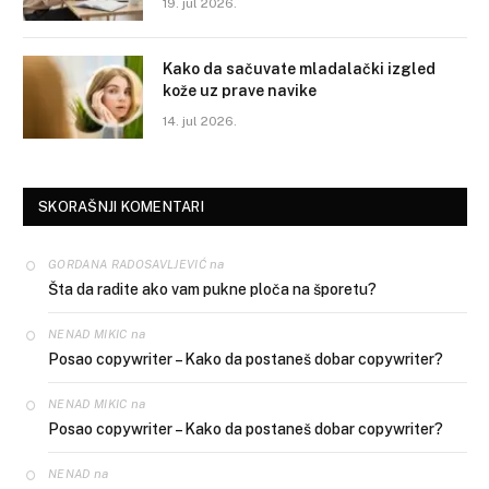
19. jul 2026.
Kako da sačuvate mladalački izgled
kože uz prave navike
14. jul 2026.
SKORAŠNJI KOMENTARI
na
GORDANA RADOSAVLJEVIĆ
Šta da radite ako vam pukne ploča na šporetu?
na
NENAD MIKIC
Posao copywriter – Kako da postaneš dobar copywriter?
na
NENAD MIKIC
Posao copywriter – Kako da postaneš dobar copywriter?
na
NENAD