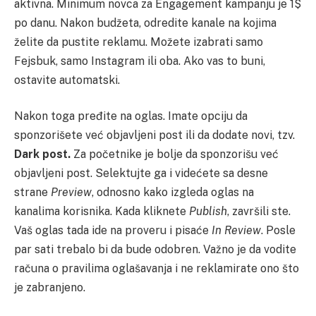
aktivna. Minimum novca za Engagement kampanju je 1$
po danu. Nakon budžeta, odredite kanale na kojima
želite da pustite reklamu. Možete izabrati samo
Fejsbuk, samo Instagram ili oba. Ako vas to buni,
ostavite automatski.
Nakon toga pređite na oglas. Imate opciju da
sponzorišete već objavljeni post ili da dodate novi, tzv.
Dark post.
Za početnike je bolje da sponzorišu već
objavljeni post. Selektujte ga i videćete sa desne
strane
Preview
, odnosno kako izgleda oglas na
kanalima korisnika. Kada kliknete
Publish
, završili ste.
Vaš oglas tada ide na proveru i pisaće
In Review
. Posle
par sati trebalo bi da bude odobren. Važno je da vodite
računa o pravilima oglašavanja i ne reklamirate ono što
je zabranjeno.