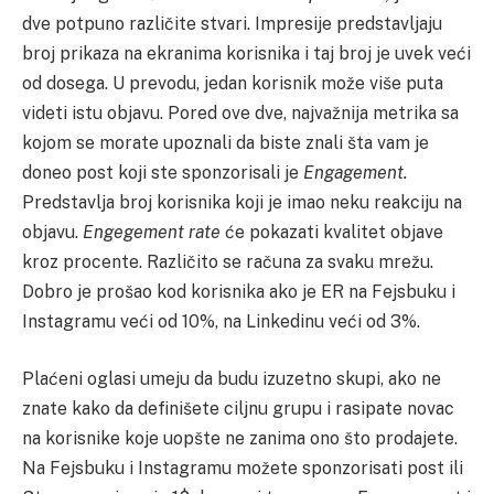
dve potpuno različite stvari. Impresije predstavljaju
broj prikaza na ekranima korisnika i taj broj je uvek veći
od dosega. U prevodu, jedan korisnik može više puta
videti istu objavu. Pored ove dve, najvažnija metrika sa
kojom se morate upoznali da biste znali šta vam je
doneo post koji ste sponzorisali je
Engagement.
Predstavlja broj korisnika koji je imao neku reakciju na
objavu.
Engegement rate
će pokazati kvalitet objave
kroz procente. Različito se računa za svaku mrežu.
Dobro je prošao kod korisnika ako je ER na Fejsbuku i
Instagramu veći od 10%, na Linkedinu veći od 3%.
Plaćeni oglasi umeju da budu izuzetno skupi, ako ne
znate kako da definišete ciljnu grupu i rasipate novac
na korisnike koje uopšte ne zanima ono što prodajete.
Na Fejsbuku i Instagramu možete sponzorisati post ili