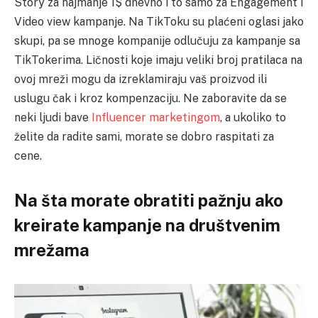
Story za najmanje 1$ dnevno i to samo za Engagement i
Video view kampanje. Na TikToku su plaćeni oglasi jako
skupi, pa se mnoge kompanije odlučuju za kampanje sa
TikTokerima. Ličnosti koje imaju veliki broj pratilaca na
ovoj mreži mogu da izreklamiraju vaš proizvod ili
uslugu čak i kroz kompenzaciju. Ne zaboravite da se
neki ljudi bave
Influencer marketingom
, a ukoliko to
želite da radite sami, morate se dobro raspitati za
cene.
Na šta morate obratiti pažnju ako
kreirate kampanje na društvenim
mrežama