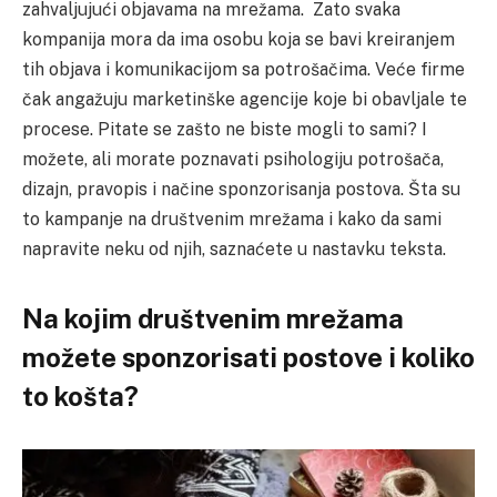
zahvaljujući objavama na mrežama. Zato svaka
kompanija mora da ima osobu koja se bavi kreiranjem
tih objava i komunikacijom sa potrošačima. Veće firme
čak angažuju marketinške agencije koje bi obavljale te
procese. Pitate se zašto ne biste mogli to sami? I
možete, ali morate poznavati psihologiju potrošača,
dizajn, pravopis i načine sponzorisanja postova. Šta su
to kampanje na društvenim mrežama i kako da sami
napravite neku od njih, saznaćete u nastavku teksta.
Na kojim društvenim mrežama
možete sponzorisati postove i koliko
to košta?