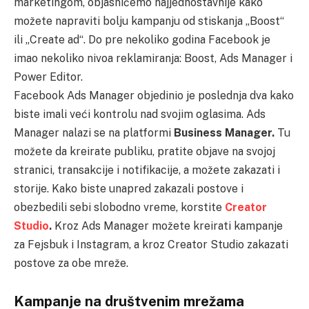
marketingom, objasnićemo najjednostavnije kako
možete napraviti bolju kampanju od stiskanja „Boost“
ili „Create ad“. Do pre nekoliko godina Facebook je
imao nekoliko nivoa reklamiranja: Boost, Ads Manager i
Power Editor.
Facebook Ads Manager objedinio je poslednja dva kako
biste imali veći kontrolu nad svojim oglasima. Ads
Manager nalazi se na platformi
Business Manager.
Tu
možete da kreirate publiku, pratite objave na svojoj
stranici, transakcije i notifikacije, a možete zakazati i
storije. Kako biste unapred zakazali postove i
obezbedili sebi slobodno vreme, korstite
Creator
Studio
.
Kroz Ads Manager možete kreirati kampanje
za Fejsbuk i Instagram, a kroz Creator Studio zakazati
postove za obe mreže.
Kampanje na društvenim mrežama