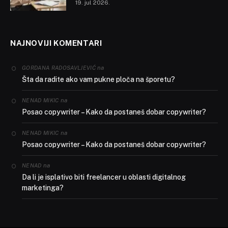
19. jul 2026.
NAJNOVIJI KOMENTARI
na
GORDANA RADOSAVLJEVIĆ
Šta da radite ako vam pukne ploča na šporetu?
na
NENAD MIKIC
Posao copywriter – Kako da postaneš dobar copywriter?
na
NENAD MIKIC
Posao copywriter – Kako da postaneš dobar copywriter?
na
NENAD
Da li je isplativo biti freelancer u oblasti digitalnog
marketinga?