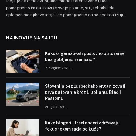
Ideja je da ovde okupljamo mlade i talentovane ljude i
pomognemo im da usavrše svoje pisanje, stil, tehniku, da
oplemenimo njihove ideje i da pomognemo da se one realizuju.
NAJNOVIJE NA SAJTU
Kako organizovati poslovno putovanje
bez gubljenja vremena?
7. avgust 2026.
Slovenija bez žurbe: kako organizovati
prvo putovanje kroz Ljubljanu, Bled i
Postojnu
28. jul 2026.
Kako blogeri i freelanceri održavaju
fokus tokom rada od kuće?