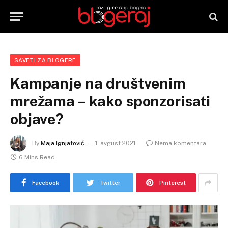
SAVETI ZA BLOGERE
Kampanje na društvenim
mrežama – kako sponzorisati
objave?
By
Maja Ignjatović
1. avgust 2021.
Nema komentara
6 Mins Read
Facebook
Twitter
Pinterest