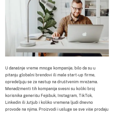
U današnje vreme mnoge kompanije, bilo da su u
pitanju globalni brendovi ili male start-up firme,
opredeljuju se za nastup na društvenim mrežama.
Menadžmenti tih kompanija svesni su koliki broj
korisnika generišu Fejsbuk, Instagram, TikTok,
Linkedin ili Jutjub i koliko vremena ljudi dnevno
provode na njima. Proizvodi i usluge se sve više prodaju