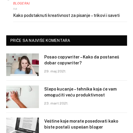
BLOGERAJ
na
Kako podstaknuti kreativnost za pisanje – trikovi i saveti
PRIČE SA NAJVIŠE KOMENTARA
Posao copywriter – Kako da postaneš
dobar copywriter?
29. maj 2021.
Slepo kucanje – tehnika koja će vam
omogućiti veću produktivnost
23. mart 2021.
Veštine koje morate posedovati kako
biste postali uspešan bloger