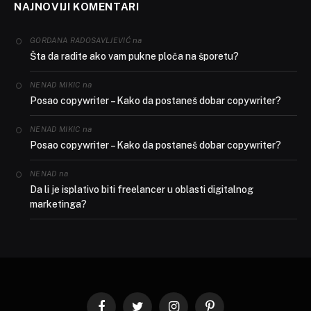
NAJNOVIJI KOMENTARI
na
GORDANA RADOSAVLJEVIĆ
Šta da radite ako vam pukne ploča na šporetu?
na
NENAD MIKIC
Posao copywriter – Kako da postaneš dobar copywriter?
na
NENAD MIKIC
Posao copywriter – Kako da postaneš dobar copywriter?
na
NENAD
Da li je isplativo biti freelancer u oblasti digitalnog
marketinga?