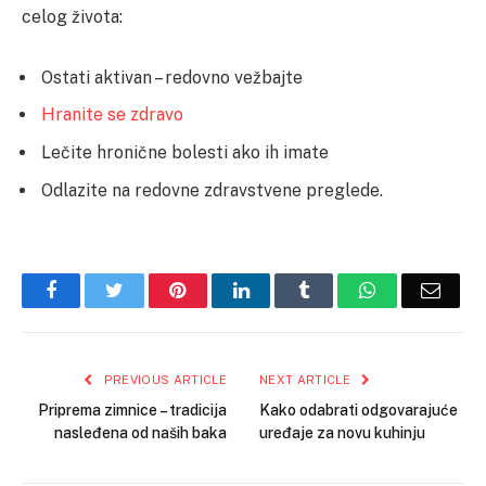
celog života:
Ostati aktivan – redovno vežbajte
Hranite se zdravo
Lečite hronične bolesti ako ih imate
Odlazite na redovne zdravstvene preglede.
Facebook
Twitter
Pinterest
LinkedIn
Tumblr
WhatsApp
Email
PREVIOUS ARTICLE
NEXT ARTICLE
Priprema zimnice – tradicija
Kako odabrati odgovarajuće
nasleđena od naših baka
uređaje za novu kuhinju