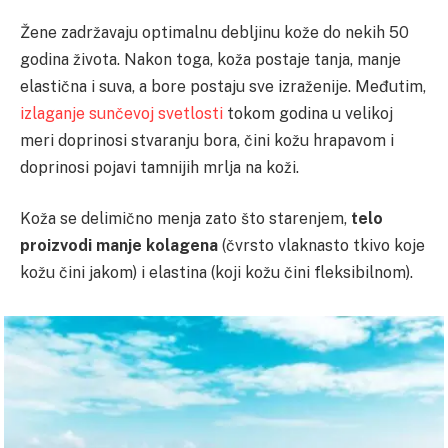
Žene zadržavaju optimalnu debljinu kože do nekih 50
godina života. Nakon toga, koža postaje tanja, manje
elastična i suva, a bore postaju sve izraženije. Međutim,
izlaganje sunčevoj svetlosti
tokom godina u velikoj
meri doprinosi stvaranju bora, čini kožu hrapavom i
doprinosi pojavi tamnijih mrlja na koži.
Koža se delimično menja zato što starenjem,
telo
proizvodi manje kolagena
(čvrsto vlaknasto tkivo koje
kožu čini jakom) i elastina (koji kožu čini fleksibilnom).