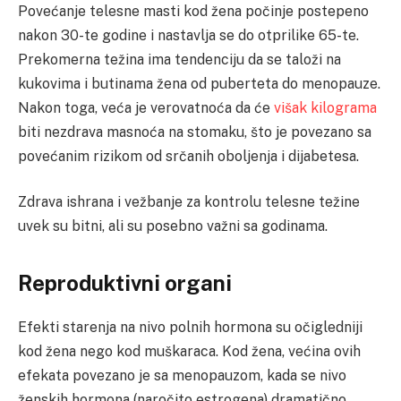
Povećanje telesne masti kod žena počinje postepeno
nakon 30-te godine i nastavlja se do otprilike 65-te.
Prekomerna težina ima tendenciju da se taloži na
kukovima i butinama žena od puberteta do menopauze.
Nakon toga, veća je verovatnoća da će
višak kilograma
biti nezdrava masnoća na stomaku, što je povezano sa
povećanim rizikom od srčanih oboljenja i dijabetesa.
Zdrava ishrana i vežbanje za kontrolu telesne težine
uvek su bitni, ali su posebno važni sa godinama.
Reproduktivni organi
Efekti starenja na nivo polnih hormona su očigledniji
kod žena nego kod muškaraca. Kod žena, većina ovih
efekata povezano je sa menopauzom, kada se nivo
ženskih hormona (naročito estrogena) dramatično