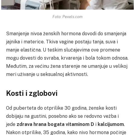
Foto: Pexels.com
Smanjenje nivoa ženskih hormona dovodi do smanjenja
jajnika i materice. Tkiva vagine postaju tanja, suva i
manje elastična. U teškim slučajevima ove promene
mogu dovesti do svraba, krvarenja i bola tokom odnosa.
Međutim, za većinu žena starenje ne umanjuje u velikoj
meri uživanje u seksualnoj aktivnosti.
Kosti i zglobovi
Od puberteta do otprilike 30 godina, ženske kosti
dobijaju na gustini, posebno ako se redovno vežba i
jede
zdrava hrana bogata vitaminom D
i
kalcijumom
.
Nakon otprilike, 35 godina, kako nivo hormona počinje