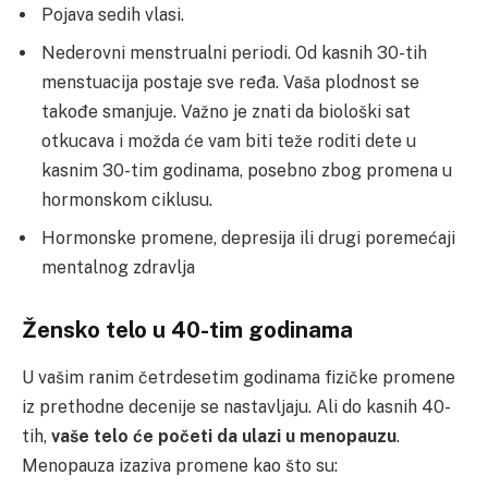
Pojava sedih vlasi.
Nederovni menstrualni periodi. Od kasnih 30-tih
menstuacija postaje sve ređa. Vaša plodnost se
takođe smanjuje. Važno je znati da biološki sat
otkucava i možda će vam biti teže roditi dete u
kasnim 30-tim godinama, posebno zbog promena u
hormonskom ciklusu.
Hormonske promene, depresija ili drugi poremećaji
mentalnog zdravlja
Žensko telo u 40-tim godinama
U vašim ranim četrdesetim godinama fizičke promene
iz prethodne decenije se nastavljaju. Ali do kasnih 40-
tih,
vaše telo će početi da ulazi u menopauzu
.
Menopauza izaziva promene kao što su: