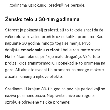
godinama, uzrokujući predvidljive periode.
Žensko telo u 30-tim godinama
Starost je pokazatelj zrelosti, ali to takođe znači da će
vaše telo verovatno proći kroz nekoliko promena. Kad
napunite 30 godina, mnogo toga se menja. Prvo,
dobijate
emocionalnu zrelost
i bolje razumete stvari.
Na fizičkom planu , priča je malo drugačija. Vaše telo
prolazi kroz transformaciju, i ponekad je to promena na
gore. Ali ako ste svesni tih promena, na mnoge možete
uticati, i umanjiti njihove efekte.
Sredinom ili krajem 30-tih godina počinje period koji se
naziva perimenopauza. Nepravilan nivo estrogena
uzrokuje određene fizičke promene: