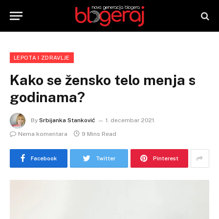
LEPOTA I ZDRAVLJE
Kako se žensko telo menja s
godinama?
By
Srbijanka Stanković
1. decembar 2021.
Nema komentara
9 Mins Read
Facebook
Twitter
Pinterest