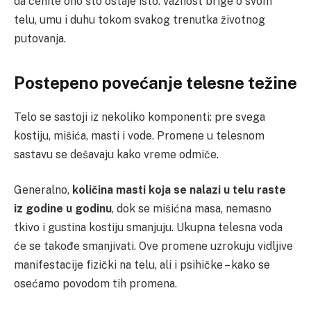
da cenite ono što ostaje isto: važnost brige o svom
telu, umu i duhu tokom svakog trenutka životnog
putovanja.
Postepeno povećanje telesne težine
Telo se sastoji iz nekoliko komponenti: pre svega
kostiju, mišića, masti i vode. Promene u telesnom
sastavu se dešavaju kako vreme odmiče.
Generalno,
količina masti koja se nalazi u telu raste
iz godine u godinu
, dok se mišićna masa, nemasno
tkivo i gustina kostiju smanjuju. Ukupna telesna voda
će se takođe smanjivati. Ove promene uzrokuju vidljive
manifestacije fizički na telu, ali i psihičke – kako se
osećamo povodom tih promena.