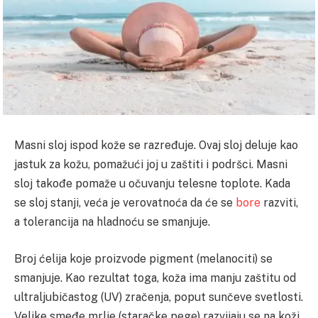
Masni sloj ispod kože se razređuje. Ovaj sloj deluje kao
jastuk za kožu, pomažući joj u zaštiti i podršci. Masni
sloj takođe pomaže u očuvanju telesne toplote. Kada
se sloj stanji, veća je verovatnoća da će se
bore
razviti,
a tolerancija na hladnoću se smanjuje.
Broj ćelija koje proizvode pigment (melanociti) se
smanjuje. Kao rezultat toga, koža ima manju zaštitu od
ultraljubičastog (UV) zračenja, poput sunčeve svetlosti.
Velike smeđe mrlje (staračke pege) razvijaju se na koži