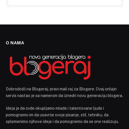
O NAMA
Dobrodošli na Blogeraj, pravi mali raj za Blogere. Ovaj onlajn
servis nastao je sa namerom da iznedri novu generaciju blogera.
Ideja je da ovde okupljamo mlade i talentovane ljude i
pomognemo im da usavrše svoje pisanje, stil, tehniku, da
oplemenimo njihove ideje i da pomognemo da se one realizuju.