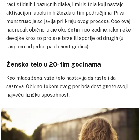
rast stidnih i pazušnih dlaka, i miris tela koji nastaje
aktivacijom apokrinih žlezda u tim područjima. Prva
menstruacija se javlja pri kraju ovog procesa. Ceo ovaj
napredak obično traje oko četiri i po godine, iako neke
devojke kroz to prolaze brže ili sporije od drugih (u
rasponu od jedne pa do šest godina).
Žensko telo u 20-tim godinama
Kao mlada žena, vaše telo nastavlja da raste i da
sazreva. Obično tokom ovog perioda dostignete svoji
najveću fizičku sposobnost.