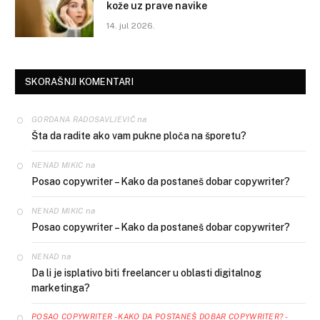
kože uz prave navike
14. jul 2026.
SKORAŠNJI KOMENTARI
na
GORDANA RADOSAVLJEVIĆ
Šta da radite ako vam pukne ploča na šporetu?
na
NENAD MIKIC
Posao copywriter – Kako da postaneš dobar copywriter?
na
NENAD MIKIC
Posao copywriter – Kako da postaneš dobar copywriter?
na
NENAD
Da li je isplativo biti freelancer u oblasti digitalnog
marketinga?
POSAO COPYWRITER - KAKO DA POSTANEŠ DOBAR COPYWRITER? -