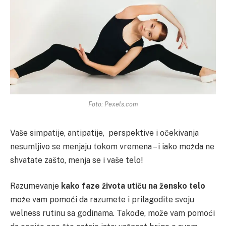
Foto: Pexels.com
Vaše simpatije, antipatije, perspektive i očekivanja
nesumljivo se menjaju tokom vremena – i iako možda ne
shvatate zašto, menja se i vaše telo!
Razumevanje
kako faze života utiču na žensko telo
može vam pomoći da razumete i prilagodite svoju
welness rutinu sa godinama. Takođe, može vam pomoći