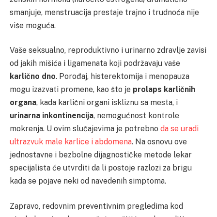
smanjuje, menstruacija prestaje trajno i trudnoća nije
više moguća.
Vaše seksualno, reproduktivno i urinarno zdravlje zavisi
od jakih mišića i ligamenata koji podržavaju vaše
karlično dno
. Porođaj, histerektomija i menopauza
mogu izazvati promene, kao što je
prolaps karličnih
organa
, kada karlični organi iskliznu sa mesta, i
urinarna inkontinencija
, nemogućnost kontrole
mokrenja. U ovim slučajevima je potrebno
da se uradi
ultrazvuk male karlice i abdomena
. Na osnovu ove
jednostavne i bezbolne dijagnostičke metode lekar
specijalista će utvrditi da li postoje razlozi za brigu
kada se pojave neki od navedenih simptoma.
Zapravo, redovnim preventivnim pregledima kod