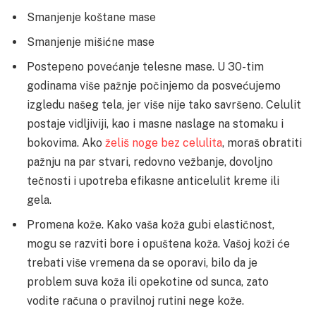
Smanjenje koštane mase
Smanjenje mišićne mase
Postepeno povećanje telesne mase. U 30-tim
godinama više pažnje počinjemo da posvećujemo
izgledu našeg tela, jer više nije tako savršeno. Celulit
postaje vidljiviji, kao i masne naslage na stomaku i
bokovima. Ako
želiš noge bez celulita
, moraš obratiti
pažnju na par stvari, redovno vežbanje, dovoljno
tečnosti i upotreba efikasne anticelulit kreme ili
gela.
Promena kože. Kako vaša koža gubi elastičnost,
mogu se razviti bore i opuštena koža. Vašoj koži će
trebati više vremena da se oporavi, bilo da je
problem suva koža ili opekotine od sunca, zato
vodite računa o pravilnoj rutini nege kože.