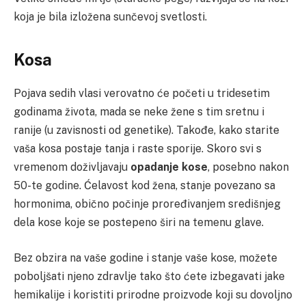
koja je bila izložena sunčevoj svetlosti.
Kosa
Pojava sedih vlasi verovatno će početi u tridesetim
godinama života, mada se neke žene s tim sretnu i
ranije (u zavisnosti od genetike). Takođe, kako starite
vaša kosa postaje tanja i raste sporije. Skoro svi s
vremenom doživljavaju
opadanje kose
, posebno nakon
50-te godine. Ćelavost kod žena, stanje povezano sa
hormonima, obično počinje proređivanjem središnjeg
dela kose koje se postepeno širi na temenu glave.
Bez obzira na vaše godine i stanje vaše kose, možete
poboljšati njeno zdravlje tako što ćete izbegavati jake
hemikalije i koristiti prirodne proizvode koji su dovoljno