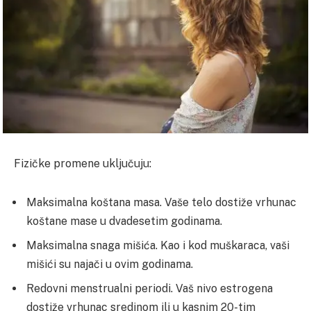
Fizičke promene uključuju:
Maksimalna koštana masa. Vaše telo dostiže vrhunac
koštane mase u dvadesetim godinama.
Maksimalna snaga mišića. Kao i kod muškaraca, vaši
mišići su najači u ovim godinama.
Redovni menstrualni periodi. Vaš nivo estrogena
dostiže vrhunac sredinom ili u kasnim 20-tim