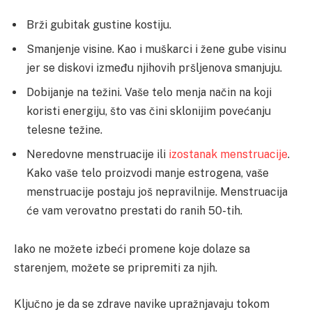
Brži gubitak gustine kostiju.
Smanjenje visine. Kao i muškarci i žene gube visinu
jer se diskovi između njihovih pršljenova smanjuju.
Dobijanje na težini. Vaše telo menja način na koji
koristi energiju, što vas čini sklonijim povećanju
telesne težine.
Neredovne menstruacije ili
izostanak menstruacije
.
Kako vaše telo proizvodi manje estrogena, vaše
menstruacije postaju još nepravilnije. Menstruacija
će vam verovatno prestati do ranih 50-tih.
Iako ne možete izbeći promene koje dolaze sa
starenjem, možete se pripremiti za njih.
Ključno je da se zdrave navike upražnjavaju tokom