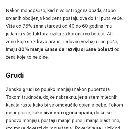
Nakon menopauze, kad nivo estrogena opada, stope
srčanih oboljenja kod žena postaju dva do tri puta veće.
Više od 75% žena starosti od 40 do 60 godina ima
jedan ili više faktora rizika za koronarnu bolest. Ali
žene koje se zdravo hrane, redovno vežbaju i ne puše,
imaju
80% manje šanse da razviju srčane bolesti
od
žena koje to ne čine.
Grudi
Ženske grudi se polako menjaju nakon puberteta.
Tokom trudnoće, dojke nabreknu, jer sistem mlečnih
kanala raste kako bi se omogućilo dojenje bebe. Tokom
menopauze, kako
nivo estrogena opada
, dojke se
ponovo menjaju, postaju manje pune i manje elastične,
što može dovesti do “opuštanja”. Povećava se i rizik od