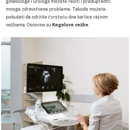
ginekologa i urologa možete rešiti i preduprediti
mnoge zdravstvene probleme. Takođe možete
pokušati da održite čvrstoću dna karlice raznim
vežbama. Osnovne su
Kegelove vežbe
.