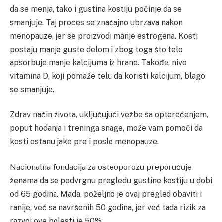
da se menja, tako i gustina kostiju počinje da se
smanjuje. Taj proces se značajno ubrzava nakon
menopauze, jer se proizvodi manje estrogena. Kosti
postaju manje guste delom i zbog toga što telo
apsorbuje manje kalcijuma iz hrane. Takođe, nivo
vitamina D, koji pomaže telu da koristi kalcijum, blago
se smanjuje.
Zdrav način života, uključujući vežbe sa opterećenjem,
poput hodanja i treninga snage, može vam pomoči da
kosti ostanu jake pre i posle menopauze.
Nacionalna fondacija za osteoporozu preporučuje
ženama da se podvrgnu pregledu gustine kostiju u dobi
od 65 godina. Mada, poželjno je ovaj pregled obaviti i
ranije, već sa navršenih 50 godina, jer već tada rizik za
razvoj ove bolesti je 50%.