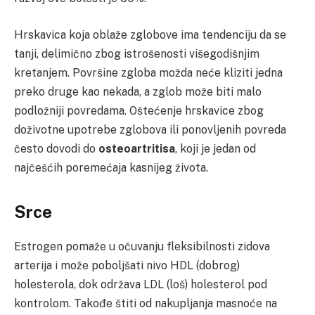
Hrskavica koja oblaže zglobove ima tendenciju da se
tanji, delimično zbog istrošenosti višegodišnjim
kretanjem. Površine zgloba možda neće kliziti jedna
preko druge kao nekada, a zglob može biti malo
podložniji povredama. Oštećenje hrskavice zbog
doživotne upotrebe zglobova ili ponovljenih povreda
često dovodi do
osteoartritisa
, koji je jedan od
najčešćih poremećaja kasnijeg života.
Srce
Estrogen pomaže u očuvanju fleksibilnosti zidova
arterija i može poboljšati nivo HDL (dobrog)
holesterola, dok održava LDL (loš) holesterol pod
kontrolom. Takođe štiti od nakupljanja masnoće na